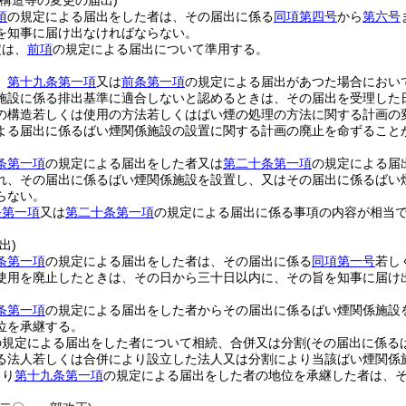
構造等の変更の届出)
項
の規定による届出をした者は、その届出に係る
同項第四号
から
第六号
を知事に届け出なければならない。
定は、
前項
の規定による届出について準用する。
、
第十九条第一項
又は
前条第一項
の規定による届出があつた場合におい
施設に係る排出基準に適合しないと認めるときは、その届出を受理した
の構造若しくは使用の方法若しくはばい煙の処理の方法に関する計画の
よる届出に係るばい煙関係施設の設置に関する計画の廃止を命ずること
条第一項
の規定による届出をした者又は
第二十条第一項
の規定による届
れ、その届出に係るばい煙関係施設を設置し、又はその届出に係るばい
らない。
条第一項
又は
第二十条第一項
の規定による届出に係る事項の内容が相当
出)
条第一項
の規定による届出をした者は、その届出に係る
同項第一号
若し
使用を廃止したときは、その日から三十日以内に、その旨を知事に届け
条第一項
の規定による届出をした者からその届出に係るばい煙関係施設
位を承継する。
の規定による届出をした者について相続、合併又は分割
(その届出に係る
る法人若しくは合併により設立した法人又は分割により当該ばい煙関係
より
第十九条第一項
の規定による届出をした者の地位を承継した者は、