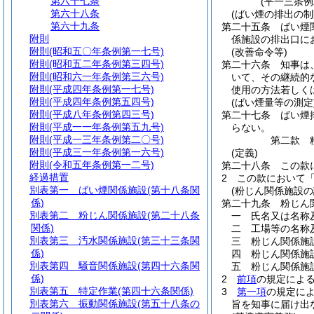
第六十七条
(平一三条
第六十八条
(ばい煙の排出の制
第六十九条
第二十五条
ばい煙
附則
係施設の排出口に
附則
(昭和五〇年条例第一七号)
(改善命令等)
附則
(昭和五二年条例第三四号)
第二十六条
知事は
附則
(昭和六一年条例第三六号)
いて、その継続的
附則
(平成四年条例第一七号)
使用の方法若しく
附則
(平成四年条例第五四号)
(ばい煙量等の測定
附則
(平成八年条例第四三号)
第二十七条
ばい煙
附則
(平成一一年条例第五九号)
らない。
附則
(平成一三年条例第二〇号)
第二款
附則
(平成三一年条例第一六号)
(定義)
附則
(令和五年条例第一二号)
第二十八条
この款
経過措置
2
この款において
別表第一
ばい煙関係施設(第十八条関
(粉じん関係施設の
係)
第二十九条
粉じん
別表第二
粉じん関係施設(第二十八条
一
氏名又は名称
関係)
二
工場等の名称
別表第三
汚水関係施設(第三十三条関
三
粉じん関係施
係)
四
粉じん関係施
別表第四
騒音関係施設(第四十六条関
五
粉じん関係施
係)
2
前項
の規定によ
別表第五
特定作業(第四十六条関係)
3
第一項
の規定に
別表第六
振動関係施設(第五十八条の
旨を知事に届け出