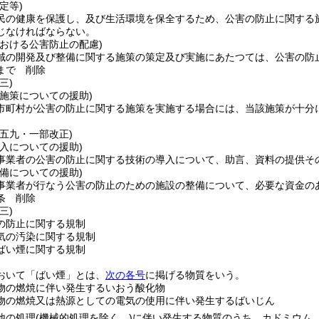
定等)
民の健康を保護し、及び生活環境を保全するため、公害の防止に関する
じなければならない。
おける公害防止の配慮)
域の開発及び整備に関する施策の策定及び実施にあたつては、公害の防
まで
削除
三)
施策についての援助)
市町村が公害の防止に関する施策を実施する場合には、当該施策が十分
例五九・一部改正)
入についての援助)
事業者の公害の防止に関する技術の導入について、助言、資料の提供そ
備についての援助)
事業者が行なう公害の防止のための施設の整備について、必要な資金の
条
削除
三)
の防止に関する規制
気の汚染に関する規制
ばい煙に関する規制
おいて「ばい煙」とは、
次の各号
に掲げる物質をいう。
物の燃焼に伴い発生するいおう酸化物
物の燃焼又は熱源としての電気の使用に伴い発生するばいじん
他の処理
(機械的処理を除く。)
に伴い発生する物質のうち、カドミウム