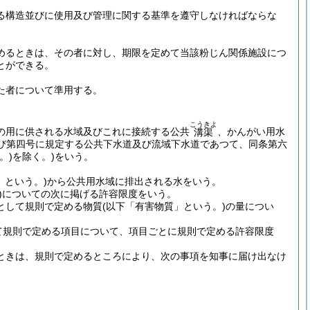
る構造並びに使用及び管理に関する基準を遵守しなければならな
めるときは、その者に対し、期限を定めて当該粉じん関係施設につ
とができる。
た者について準用する。
こうきよ
の用に供される水域及びこれに接続する公共
、かんがい用水
溝渠
び第四号に規定する公共下水道及び流域下水道であつて、同条第六
。)
を除く。)
をいう。
」という。)
から公共用水域に排出される水をいう。
)についての次に掲げる許容限度をいう。
として規則で定める物質
(以下「有害物質」という。)
の量につい
て規則で定める項目について、項目ごとに規則で定める許容限度
ときは、規則で定めるところにより、次の事項を知事に届け出なけ