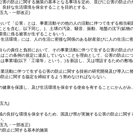
公害の防止に関する施策の基本となる事項を定め、並びに公害の防止の
、良好な生活環境を保全することを目的とする。
例五九・一部改正)
おいて「公害」とは、事業活動その他の人の活動に伴つて生ずる相当範
ことを含む。以下同じ。)
、土壌の汚染、騒音、振動、地盤の沈下
(鉱物
環境に係る被害が生ずることをいう。
「生活環境」には、人の生活に密接な関係のある財産並びに人の生活に
自らの責任と負担において、その事業活動に伴つて生ずる公害の防止の
又はこの条例の規定に違反していないことを理由として、公害の防止に
又は事業場
(以下「工場等」という。)
を新設し、又は増設するための敷地
事業活動に伴つて生ずる公害の防止に関する技術の研究開発及び導入に
の防止に関する協定を締結するよう努めなければならない。
の健康を保護し、及び生活環境を保全する使命を有することにかんがみ
五九)
域の良好な環境を保全するため、国及び県が実施する公害の防止に関す
い。
例五九・一部改正)
の防止に関する基本的施策