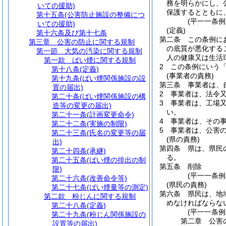
務を明らかにし、
いての援助)
保護するとともに
第十五条
(公害防止施設の整備につ
(平一一条
いての援助)
(定義)
第十六条及び第十七条
第二条
この条例に
第三章
公害の防止に関する規制
の底質が悪化する
第一節
大気の汚染に関する規制
人の健康又は生活
第一款
ばい煙に関する規制
2
この条例にいう
第十八条
(定義)
(事業者の責務)
第十九条
(ばい煙関係施設の設
第三条
事業者は、
置の届出)
2
事業者は、法令
第二十条
(ばい煙関係施設の構
3
事業者は、工場
造等の変更の届出)
い。
第二十一条
(計画変更命令)
4
事業者は、その
第二十二条
(実施の制限)
5
事業者は、公害
第二十三条
(氏名の変更等の届
(県の責務)
出)
第四条
県は、県民
第二十四条
(承継)
る。
第二十五条
(ばい煙の排出の制
第五条
削除
限)
(平一一条例
第二十六条
(改善命令等)
(県民の責務)
第二十七条
(ばい煙量等の測定)
第六条
県民は、地
第二款
粉じんに関する規制
めなければならな
第二十八条
(定義)
(平一一条
第二十九条
(粉じん関係施設の
第二章
公害
設置等の届出)