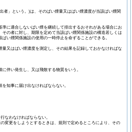
出者」という。)
は、そのばい煙量又はばい煙濃度が当該ばい煙関
基準に適合しないばい煙を継続して排出するおそれがある場合にお
、その者に対し、期限を定めて当該ばい煙関係施設の構造若しくは
該ばい煙関係施設の使用の一時停止を命ずることができる。
煙量又はばい煙濃度を測定し、その結果を記録しておかなければな
積に伴い発生し、又は飛散する物質をいう。
項を知事に届け出なければならない。
て行なわなければならない。
項の変更をしようとするときは、規則で定めるところにより、その