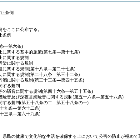
防止条例
例をここに公布する。
止条例
一条―第六条)
止に関する基本的施策
(第七条―第十七条)
止に関する規制
汚染に関する規制
煙に関する規制
(第十八条―第二十七条)
んに関する規制
(第二十八条―第三十二条)
汚濁に関する規制
(第三十三条―第四十五条)
関する規制
等の騒音に関する規制
(第四十六条―第五十五条)
機騒音及び深夜営業騒音に関する規制
(第五十六条―第五十八条)
関する規制
(第五十八条の二―第五十八条の十)
五十九条―第六十二条)
六十三条―第六十九条)
、県民の健康で文化的な生活を確保する上において公害の防止が極めて