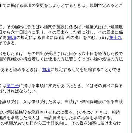
までに掲げる事項の変更をしようとするときは、規則で定めるとこ
て、その届出に係るばい煙関係施設に係るばい煙量又はばい煙濃度
日から六十日以内に限り、その届出をした者に対し、その届出に係
変更
(
同項
の規定による届出に係る計画の廃止を含む。)
又は
第十九
ができる。
出をした者は、その届出が受理された日から六十日を経過した後で
煙関係施設の構造若しくは使用の方法若しくはばい煙の処理の方法
であると認めるときは、
前項
に規定する期間を短縮することができ
くは
第二号
に掲げる事項に変更があつたとき、又はその届出に係る
出なければならない。
を譲り受け、又は借り受けた者は、当該ばい煙関係施設に係る当該
ばい煙関係施設を承継させるものに限る。)
があつたときは、相続
施設を承継した法人は、当該届出をした者の地位を承継する。
その承継があつた日から三十日以内に、その旨を知事に届け出なけ