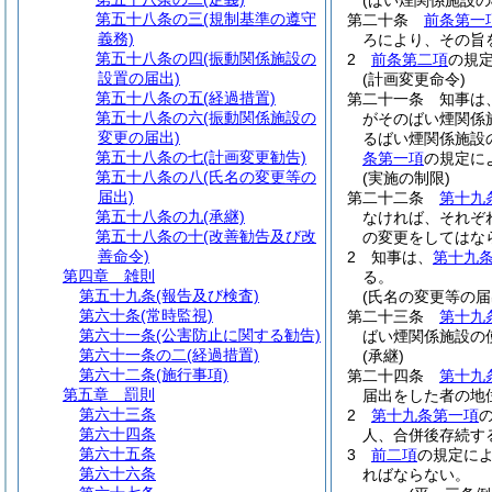
(ばい煙関係施設の
第五十八条の三
(規制基準の遵守
第二十条
前条第一
義務)
ろにより、その旨
第五十八条の四
(振動関係施設の
2
前条第二項
の規
設置の届出)
(計画変更命令)
第五十八条の五
(経過措置)
第二十一条
知事は
第五十八条の六
(振動関係施設の
がそのばい煙関係
変更の届出)
るばい煙関係施設
第五十八条の七
(計画変更勧告)
条第一項
の規定に
第五十八条の八
(氏名の変更等の
(実施の制限)
届出)
第二十二条
第十九
第五十八条の九
(承継)
なければ、それぞ
第五十八条の十
(改善勧告及び改
の変更をしてはな
善命令)
2
知事は、
第十九
第四章
雑則
る。
第五十九条
(報告及び検査)
(氏名の変更等の届
第六十条
(常時監視)
第二十三条
第十九
第六十一条
(公害防止に関する勧告)
ばい煙関係施設の
第六十一条の二
(経過措置)
(承継)
第六十二条
(施行事項)
第二十四条
第十九
第五章
罰則
届出をした者の地
第六十三条
2
第十九条第一項
第六十四条
人、合併後存続す
第六十五条
3
前二項
の規定に
第六十六条
ればならない。