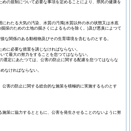
ための規制について必要な事項を定めることにより、県民の健康を
囲にわたる大気の汚染、水質の汚濁
(水質以外の水の状態又は水底
の掘採のための土地の掘さくによるものを除く。)
及び悪臭によつて
密接な関係のある動植物及びその生育環境を含むものとする。
ために必要な措置を講じなければならない。
ついて最大の努力をすることを怠つてはならない。
の選定にあたつては、公害の防止に関する配慮を怠つてはならな
努めなければならない。
、公害の防止に関する総合的な施策を積極的に実施するものとす
る施策に協力するとともに、公害を発生させることのないように努