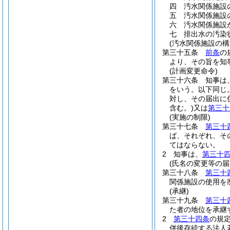
四
汚水関係施設
五
汚水関係施設
六
汚水関係施設
七
排出水の汚染
(汚水関係施設の構
第三十五条
前条
の
より、その旨を知
(計画変更命令)
第三十六条
知事は
をいう。以下同じ。
対し、その届出に
含む。)
又は
第三十
(実施の制限)
第三十七条
第三十
ば、それぞれ、そ
てはならない。
2
知事は、
第三十
(氏名の変更等の届
第三十八条
第三十
関係施設の使用を
(承継)
第三十九条
第三十
た者の地位を承継
2
第三十四条
の規
併後存続する法人