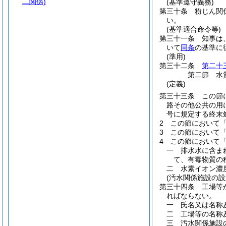
二関係)
(基準遵守義務)
第三十条
粉じん関
い。
(基準適合命令等)
第三十一条
知事は
いて
同条
の基準に
(準用)
第三十二条
第二十
第二節
水
(定義)
第三十三条
この節
路その他公共の用
号に規定する終末
2
この節において
3
この節において
4
この節において
一
排水水に含ま
て、有毒物質の
二
水素イオン濃
(汚水関係施設の設
第三十四条
工場等
ればならない。
一
氏名又は名称
二
工場等の名称
三
汚水関係施設