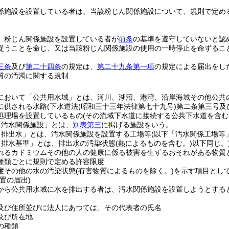
係施設を設置している者は、当該粉じん関係施設について、規則で定め
、粉じん関係施設を設置している者が
前条
の基準を遵守していないと認
従うことを命じ、又は当該粉じん関係施設の使用の一時停止を命ずるこ
三条
及び
第二十四条
の規定は、
第二十九条第一項
の規定による届出をし
質の汚濁に関する規制
において「公共用水域」とは、河川、湖沼、港湾、沿岸海域その他公共
に供される水路
(下水道法
(昭和三十三年法律第七十九号)
第二条第三号及
処理場を設置しているもの
(その流域下水道に接続する公共下水道を含む
「汚水関係施設」とは、
別表第三
に掲げる施設をいう。
「排出水」とは、汚水関係施設を設置する工場等
(以下「汚水関係工場等
「排水基準」とは、排出水の汚染状態
(熱によるものを含む。)
以下同じ。
れるカドミウムその他の人の健康に係る被害を生ずるおそれがある物質
種類ごとに規則で定める許容限度
度その他の水の汚染状態
(有害物質によるものを除く。)
を示す項目とし
置の届出)
から公共用水域に水を排出する者は、汚水関係施設を設置しようとする
及び住所並びに法人にあつては、その代表者の氏名
及び所在地
の種類