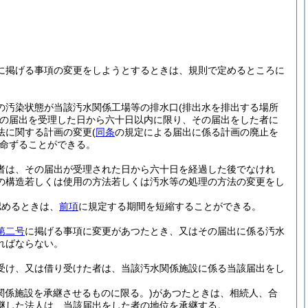
に掲げる事項の変更をしようとするときは、規則で定めるところに
の汚染状態が当該汚水関係工場等の排水口
(排出水を排出する場所
の届出を受理した日から六十日以内に限り、その届出をした者に
法に関する計画の変更
(
同条
の規定による届出に係る計画の廃止を
命ずることができる。
者は、その届出が受理された日から六十日を経過した後でなけれ
の構造若しくは使用の方法若しくは汚水等の処理の方法の変更をし
認めるときは、
前項
に規定する期間を短縮することができる。
第二号
に掲げる事項に変更があつたとき、又はその届出に係る汚水
ればならない。
受け、又は借り受けた者は、当該汚水関係施設に係る当該届出をし
関係施設を承継させるものに限る。)
があつたときは、相続人、合
継した法人は、当該届出をした者の地位を承継する。