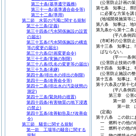
(公害防止計画の策
第三十条
(基準遵守義務)
第七条
知事は、県
第三十一条
(基準適合命令等)
に必要な方策を講
第三十二条
(準用)
(地域開発施策等に
第二節
水質の汚濁に関する規制
第八条
知事は、地
第三十三条
(定義)
第九条から第十二条
第三十四条
(汚水関係施設の設置
(平八条例四
の届出)
(市町村の公害防止
第三十五条
(汚水関係施設の構造
第十三条
知事は、
等の変更の届出)
ばならない。
第三十六条
(計画変更命令)
(平一一条
第三十七条
(実施の制限)
(公害防止技術の導
第三十八条
(氏名の変更等の届出)
第十四条
知事は、
第三十九条
(承継)
(公害防止施設の整
第四十条
(排出水の排出の制限)
第十五条
知事は、
第四十一条
(改善命令等)
第十六条及び第十七
第四十二条
(排出水の汚染状態の
(平八条例四
測定)
第三章
公害
第四十三条
(緊急時の措置)
第一節
大
第四十四条
(有害物質の地下浸透
第一款
の禁止)
(定義)
第四十五条
(改善勧告及び改善命
第十八条
この款に
令)
一
燃料その他の
第三節
騒音に関する規制
二
燃料その他の
第一款
工場等の騒音に関する
規制
三
物の燃焼その