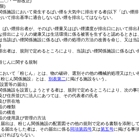
例二〇・一部改正)
限)
関係施設において発生するばい煙を大気中に排出する者
(以下「ばい煙排
おいて排出基準に適合しないばい煙を排出してはならない。
、ばい煙排出者が、そのばい煙量又はばい煙濃度が排出口において排出
な排出により人の健康又は生活環境に係る被害を生ずると認めるときは
は当該ばい煙関係施設に係るばい煙の処理の方法の改善を命じ、又は当
)
排出者は、規則で定めるところにより、当該ばい煙関係施設に係るばい
粉じんに関する規制
において「粉じん」とは、物の破砕、選別その他の機械的処理又はたい
「粉じん関係施設」とは、
別表第二
に掲げる施設をいう。
設置等の届出)
関係施設を設置しようとする者は、規則で定めるところにより、次の事
及び住所並びに法人にあつては、その代表者の氏名
及び所在地
設の種類
設の構造
設の使用及び管理の方法
る届出は、粉じん関係施設の配置図その他の規則で定める書類を添附し
よる届出をした者は、その届出に係る
同項第四号
又は
第五号
に掲げる事
なければならない。