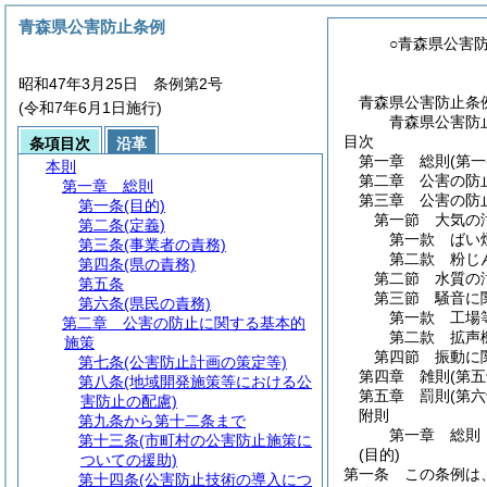
青森県公害防止条例
○青森県公害
昭和47年3月25日 条例第2号
青森県公害防止条
(令和7年6月1日施行)
青森県公害防
目次
条項目次
沿革
第一章
総則
(第
本則
第二章
公害の防
第一章
総則
第三章
公害の防
第一条
(目的)
第一節
大気の
第二条
(定義)
第一款
ばい
第三条
(事業者の責務)
第二款
粉じ
第四条
(県の責務)
第二節
水質の
第五条
第三節
騒音に
第六条
(県民の責務)
第一款
工場
第二章
公害の防止に関する基本的
第二款
拡声
施策
第四節
振動に
第七条
(公害防止計画の策定等)
第四章
雑則
(第
第八条
(地域開発施策等における公
第五章
罰則
(第
害防止の配慮)
附則
第九条から第十二条まで
第一章
総則
第十三条
(市町村の公害防止施策に
(目的)
ついての援助)
第一条
この条例は
第十四条
(公害防止技術の導入につ