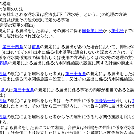
の構造
の使用の方法
から排出される汚水又は廃液
(以下「汚水等」という。)
の処理の方法
状態及び量その他の規則で定める事項
造等の変更の届出)
規定による届出をした者は、その届出に係る
同条第四号
から
第七号
まで
事に届け出なければならない。
、
第三十四条
又は
前条
の規定による届出があつた場合において、排出水
)
においてその排出水に係る排水基準に適合しないと認めるときは、そ
係る汚水関係施設の構造若しくは使用の方法若しくは汚水等の処理の方
四条
の規定による届出に係る汚水関係施設の設置に関する計画の廃止を
四条
の規定による届出をした者又は
第三十五条
の規定による届出をした
の届出に係る汚水関係施設を設置し、又はその届出に係る汚水関係施設
四条
又は
第三十五条
の規定による届出に係る事項の内容が相当であると
出)
四条
の規定による届出をした者は、その届出に係る
同条第一号
若しくは
廃止したときは、その日から三十日以内に、その旨を知事に届け出なけ
四条
の規定による届出をした者からその届出に係る汚水関係施設を譲り
する。
定による届出をした者について相続、合併又は分割
(その届出に係る汚水
若しくは合併により設立した法人又は分割により当該汚水関係施設を承