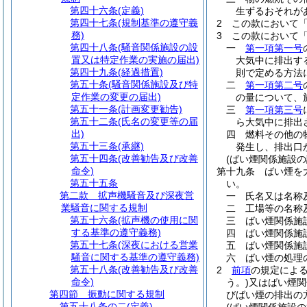
第四十六条
(定義)
生ずるおそれが
第四十七条
(規制基準の遵守義
2
この款において
務)
3
この款において
第四十八条
(騒音関係施設の設
一
第一項第一号
置又は特定作業の実施の届出)
大気中に排出す
第四十九条
(経過措置)
則で定める方法
第五十条
(騒音関係施設及び特
二
第一項第二号
定作業の変更の届出)
の量について、
第五十一条
(計画変更勧告)
三
第一項第三号
第五十二条
(氏名の変更等の届
ら大気中に排出
出)
四
燃料その他の
第五十三条
(承継)
発生し、排出口
第五十四条
(改善勧告及び改善
(ばい煙関係施設の
命令)
第十九条
ばい煙を
第五十五条
い。
第二款
拡声機騒音及び深夜営
一
氏名又は名称
業騒音に関する規制
二
工場等の名称
第五十六条
(拡声機の使用に関
三
ばい煙関係施
する基準の遵守義務)
四
ばい煙関係施
第五十七条
(深夜における営業
五
ばい煙関係施
騒音に関する基準の遵守義務)
六
ばい煙の処理
第五十八条
(改善勧告及び改善
2
前項
の規定によ
命令)
う。)
又はばい煙関
第四節
振動に関する規制
びばい煙の排出の
第五十八条の二
(定義)