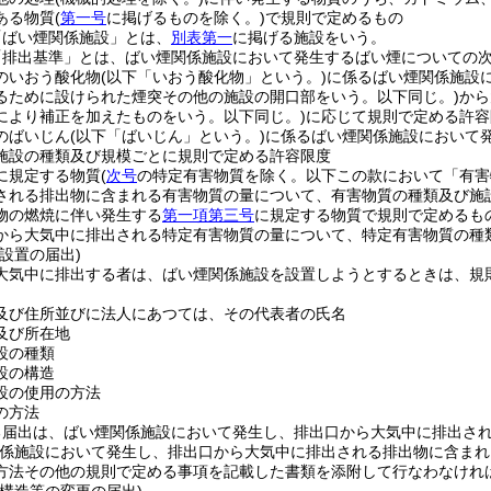
ある物質
(
第一号
に掲げるものを除く。)
で規則で定めるもの
「ばい煙関係施設」とは、
別表第一
に掲げる施設をいう。
「排出基準」とは、ばい煙関係施設において発生するばい煙についての
のいおう酸化物
(以下「いおう酸化物」という。)
に係るばい煙関係施設
るために設けられた煙突その他の施設の開口部をいう。以下同じ。)
から
により補正を加えたものをいう。以下同じ。)
に応じて規則で定める許容
のばいじん
(以下「ばいじん」という。)
に係るばい煙関係施設において
施設の種類及び規模ごとに規則で定める許容限度
に規定する物質
(
次号
の特定有害物質を除く。以下この款において「有害
される排出物に含まれる有害物質の量について、有害物質の種類及び施
物の燃焼に伴い発生する
第一項第三号
に規定する物質で規則で定めるも
から大気中に排出される特定有害物質の量について、特定有害物質の種
設置の届出)
大気中に排出する者は、ばい煙関係施設を設置しようとするときは、規
及び住所並びに法人にあつては、その代表者の氏名
及び所在地
設の種類
設の構造
設の使用の方法
の方法
る届出は、ばい煙関係施設において発生し、排出口から大気中に排出さ
係施設において発生し、排出口から大気中に排出される排出物に含まれ
方法その他の規則で定める事項を記載した書類を添附して行なわなけれ