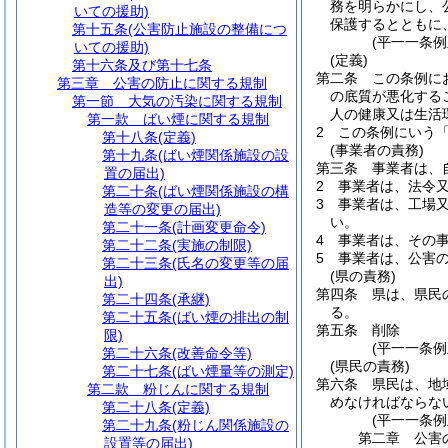
務を明らかにし、
いての援助)
保護するとともに
第十五条
(公害防止施設の整備につ
(平一一条
いての援助)
(定義)
第十六条及び第十七条
第二条
この条例に
第三章
公害の防止に関する規制
の底質が悪化する
第一節
大気の汚染に関する規制
人の健康又は生活
第一款
ばい煙に関する規制
2
この条例にいう
第十八条
(定義)
(事業者の責務)
第十九条
(ばい煙関係施設の設
第三条
事業者は、
置の届出)
2
事業者は、法令
第二十条
(ばい煙関係施設の構
3
事業者は、工場
造等の変更の届出)
い。
第二十一条
(計画変更命令)
4
事業者は、その
第二十二条
(実施の制限)
5
事業者は、公害
第二十三条
(氏名の変更等の届
(県の責務)
出)
第四条
県は、県民
第二十四条
(承継)
る。
第二十五条
(ばい煙の排出の制
第五条
削除
限)
(平一一条例
第二十六条
(改善命令等)
(県民の責務)
第二十七条
(ばい煙量等の測定)
第六条
県民は、地
第二款
粉じんに関する規制
めなければならな
第二十八条
(定義)
(平一一条
第二十九条
(粉じん関係施設の
第二章
公害
設置等の届出)