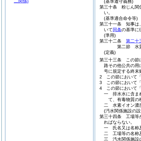
二関係)
(基準遵守義務)
第三十条
粉じん関
い。
(基準適合命令等)
第三十一条
知事は
いて
同条
の基準に
(準用)
第三十二条
第二十
第二節
水
(定義)
第三十三条
この節
路その他公共の用
号に規定する終末
2
この節において
3
この節において
4
この節において
一
排水水に含ま
て、有毒物質の
二
水素イオン濃
(汚水関係施設の設
第三十四条
工場等
ればならない。
一
氏名又は名称
二
工場等の名称
三
汚水関係施設