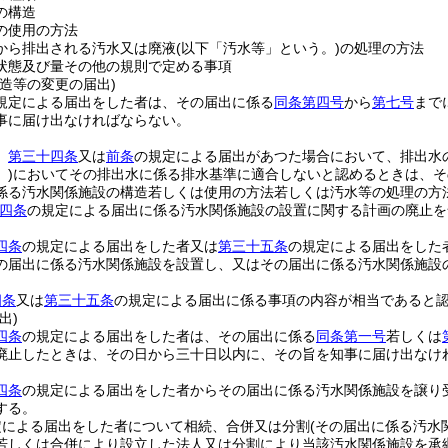
の構造
の使用の方法
から排出される汚水又は廃液
(以下「汚水等」という。)
の処理の方法
状態及び量その他の規則で定める事項
造等の変更の届出)
規定による届出をした者は、その届出に係る
同条第四号
から
第七号
まで
事に届け出なければならない。
、
第三十四条
又は
前条
の規定による届出があつた場合において、排出水
)
においてその排出水に係る排水基準に適合しないと認めるときは、そ
係る汚水関係施設の構造若しくは使用の方法若しくは汚水等の処理の方
四条
の規定による届出に係る汚水関係施設の設置に関する計画の廃止を
四条
の規定による届出をした者又は
第三十五条
の規定による届出をした
の届出に係る汚水関係施設を設置し、又はその届出に係る汚水関係施設
四条
又は
第三十五条
の規定による届出に係る事項の内容が相当であると
出)
四条
の規定による届出をした者は、その届出に係る
同条第一号
若しくは
廃止したときは、その日から三十日以内に、その旨を知事に届け出なけ
四条
の規定による届出をした者からその届出に係る汚水関係施設を譲り
する。
定による届出をした者について相続、合併又は分割
(その届出に係る汚水
若しくは合併により設立した法人又は分割により当該汚水関係施設を承