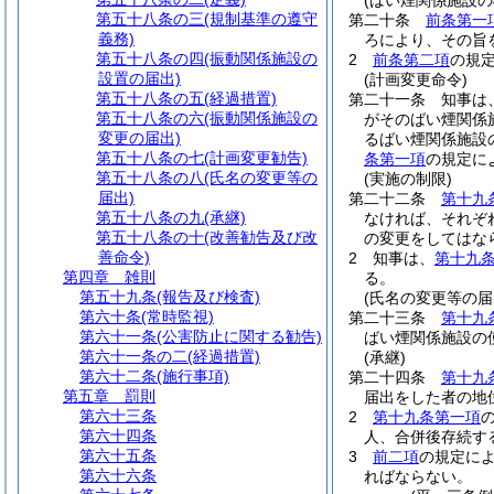
(ばい煙関係施設の
第五十八条の三
(規制基準の遵守
第二十条
前条第一
義務)
ろにより、その旨
第五十八条の四
(振動関係施設の
2
前条第二項
の規
設置の届出)
(計画変更命令)
第五十八条の五
(経過措置)
第二十一条
知事は
第五十八条の六
(振動関係施設の
がそのばい煙関係
変更の届出)
るばい煙関係施設
第五十八条の七
(計画変更勧告)
条第一項
の規定に
第五十八条の八
(氏名の変更等の
(実施の制限)
届出)
第二十二条
第十九
第五十八条の九
(承継)
なければ、それぞ
第五十八条の十
(改善勧告及び改
の変更をしてはな
善命令)
2
知事は、
第十九
第四章
雑則
る。
第五十九条
(報告及び検査)
(氏名の変更等の届
第六十条
(常時監視)
第二十三条
第十九
第六十一条
(公害防止に関する勧告)
ばい煙関係施設の
第六十一条の二
(経過措置)
(承継)
第六十二条
(施行事項)
第二十四条
第十九
第五章
罰則
届出をした者の地
第六十三条
2
第十九条第一項
第六十四条
人、合併後存続す
第六十五条
3
前二項
の規定に
第六十六条
ればならない。