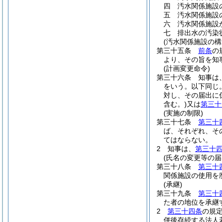
四
汚水関係施設
五
汚水関係施設
六
汚水関係施設
七
排出水の汚染
(汚水関係施設の構
第三十五条
前条
の
より、その旨を知
(計画変更命令)
第三十六条
知事は
をいう。以下同じ。
対し、その届出に
含む。)
又は
第三十
(実施の制限)
第三十七条
第三十
ば、それぞれ、そ
てはならない。
2
知事は、
第三十
(氏名の変更等の届
第三十八条
第三十
関係施設の使用を
(承継)
第三十九条
第三十
た者の地位を承継
2
第三十四条
の規
併後存続する法人