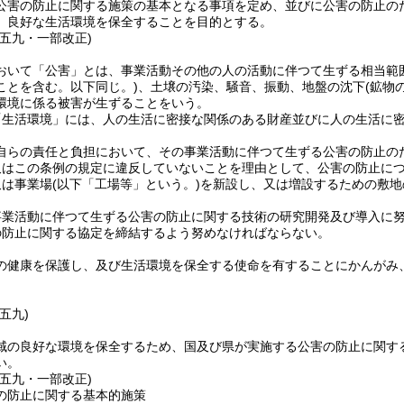
公害の防止に関する施策の基本となる事項を定め、並びに公害の防止の
、良好な生活環境を保全することを目的とする。
例五九・一部改正)
おいて「公害」とは、事業活動その他の人の活動に伴つて生ずる相当範
ことを含む。以下同じ。)
、土壌の汚染、騒音、振動、地盤の沈下
(鉱物
環境に係る被害が生ずることをいう。
「生活環境」には、人の生活に密接な関係のある財産並びに人の生活に
自らの責任と負担において、その事業活動に伴つて生ずる公害の防止の
又はこの条例の規定に違反していないことを理由として、公害の防止に
又は事業場
(以下「工場等」という。)
を新設し、又は増設するための敷地
事業活動に伴つて生ずる公害の防止に関する技術の研究開発及び導入に
の防止に関する協定を締結するよう努めなければならない。
の健康を保護し、及び生活環境を保全する使命を有することにかんがみ
五九)
域の良好な環境を保全するため、国及び県が実施する公害の防止に関す
い。
例五九・一部改正)
の防止に関する基本的施策