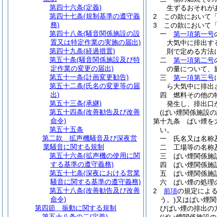
第四十六条
(定義)
生ずるおそれが
第四十七条
(規制基準の遵守義
2
この款において
務)
3
この款において
第四十八条
(騒音関係施設の設
一
第一項第一号
置又は特定作業の実施の届出)
大気中に排出す
第四十九条
(経過措置)
則で定める方法
第五十条
(騒音関係施設及び特
二
第一項第二号
定作業の変更の届出)
の量について、
第五十一条
(計画変更勧告)
三
第一項第三号
第五十二条
(氏名の変更等の届
ら大気中に排出
出)
四
燃料その他の
第五十三条
(承継)
発生し、排出口
第五十四条
(改善勧告及び改善
(ばい煙関係施設の
命令)
第十九条
ばい煙を
第五十五条
い。
第二款
拡声機騒音及び深夜営
一
氏名又は名称
業騒音に関する規制
二
工場等の名称
第五十六条
(拡声機の使用に関
三
ばい煙関係施
する基準の遵守義務)
四
ばい煙関係施
第五十七条
(深夜における営業
五
ばい煙関係施
騒音に関する基準の遵守義務)
六
ばい煙の処理
第五十八条
(改善勧告及び改善
2
前項
の規定によ
命令)
う。)
又はばい煙関
第四節
振動に関する規制
びばい煙の排出の
第五十八条の二
(定義)