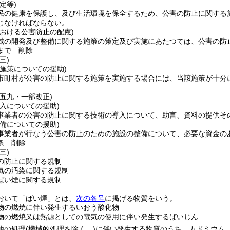
定等)
民の健康を保護し、及び生活環境を保全するため、公害の防止に関する
じなければならない。
おける公害防止の配慮)
域の開発及び整備に関する施策の策定及び実施にあたつては、公害の防
まで
削除
三)
施策についての援助)
市町村が公害の防止に関する施策を実施する場合には、当該施策が十分
例五九・一部改正)
入についての援助)
事業者の公害の防止に関する技術の導入について、助言、資料の提供そ
備についての援助)
事業者が行なう公害の防止のための施設の整備について、必要な資金の
条
削除
三)
の防止に関する規制
気の汚染に関する規制
ばい煙に関する規制
おいて「ばい煙」とは、
次の各号
に掲げる物質をいう。
物の燃焼に伴い発生するいおう酸化物
物の燃焼又は熱源としての電気の使用に伴い発生するばいじん
他の処理
(機械的処理を除く。)
に伴い発生する物質のうち、カドミウム