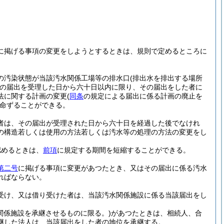
に掲げる事項の変更をしようとするときは、規則で定めるところに
の汚染状態が当該汚水関係工場等の排水口
(排出水を排出する場所
の届出を受理した日から六十日以内に限り、その届出をした者に
法に関する計画の変更
(
同条
の規定による届出に係る計画の廃止を
命ずることができる。
者は、その届出が受理された日から六十日を経過した後でなけれ
の構造若しくは使用の方法若しくは汚水等の処理の方法の変更をし
認めるときは、
前項
に規定する期間を短縮することができる。
第二号
に掲げる事項に変更があつたとき、又はその届出に係る汚水
ればならない。
受け、又は借り受けた者は、当該汚水関係施設に係る当該届出をし
関係施設を承継させるものに限る。)
があつたときは、相続人、合
継した法人は、当該届出をした者の地位を承継する。