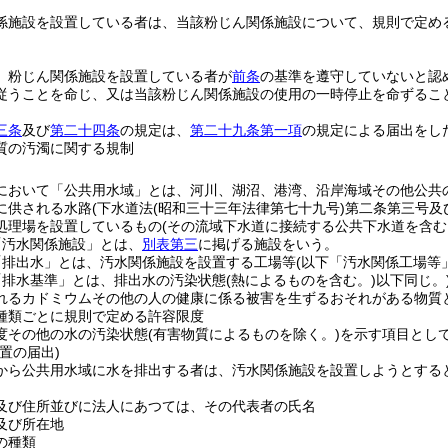
係施設を設置している者は、当該粉じん関係施設について、規則で定め
、粉じん関係施設を設置している者が
前条
の基準を遵守していないと認
従うことを命じ、又は当該粉じん関係施設の使用の一時停止を命ずるこ
三条
及び
第二十四条
の規定は、
第二十九条第一項
の規定による届出をし
質の汚濁に関する規制
において「公共用水域」とは、河川、湖沼、港湾、沿岸海域その他公共
に供される水路
(下水道法
(昭和三十三年法律第七十九号)
第二条第三号及
処理場を設置しているもの
(その流域下水道に接続する公共下水道を含む
「汚水関係施設」とは、
別表第三
に掲げる施設をいう。
「排出水」とは、汚水関係施設を設置する工場等
(以下「汚水関係工場等
「排水基準」とは、排出水の汚染状態
(熱によるものを含む。)
以下同じ。
れるカドミウムその他の人の健康に係る被害を生ずるおそれがある物質
種類ごとに規則で定める許容限度
度その他の水の汚染状態
(有害物質によるものを除く。)
を示す項目とし
置の届出)
から公共用水域に水を排出する者は、汚水関係施設を設置しようとする
及び住所並びに法人にあつては、その代表者の氏名
及び所在地
の種類