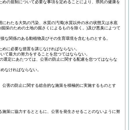
ための規制について必要な事項を定めることにより、県民の健康を
囲にわたる大気の汚染、水質の汚濁
(水質以外の水の状態又は水底
の掘採のための土地の掘さくによるものを除く。)
及び悪臭によつて
密接な関係のある動植物及びその生育環境を含むものとする。
ために必要な措置を講じなければならない。
ついて最大の努力をすることを怠つてはならない。
の選定にあたつては、公害の防止に関する配慮を怠つてはならな
努めなければならない。
、公害の防止に関する総合的な施策を積極的に実施するものとす
る施策に協力するとともに、公害を発生させることのないように努