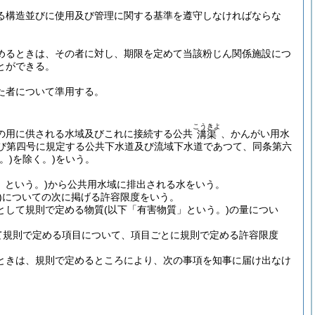
る構造並びに使用及び管理に関する基準を遵守しなければならな
めるときは、その者に対し、期限を定めて当該粉じん関係施設につ
とができる。
た者について準用する。
こうきよ
の用に供される水域及びこれに接続する公共
、かんがい用水
溝渠
び第四号に規定する公共下水道及び流域下水道であつて、同条第六
。)
を除く。)
をいう。
」という。)
から公共用水域に排出される水をいう。
)についての次に掲げる許容限度をいう。
として規則で定める物質
(以下「有害物質」という。)
の量につい
て規則で定める項目について、項目ごとに規則で定める許容限度
ときは、規則で定めるところにより、次の事項を知事に届け出なけ