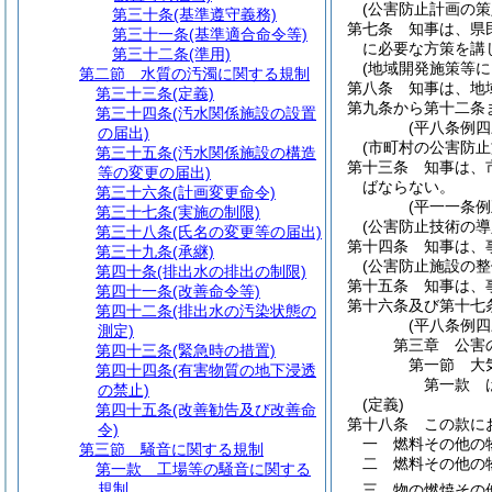
(公害防止計画の策
第三十条
(基準遵守義務)
第七条
知事は、県
第三十一条
(基準適合命令等)
に必要な方策を講
第三十二条
(準用)
(地域開発施策等に
第二節
水質の汚濁に関する規制
第八条
知事は、地
第三十三条
(定義)
第九条から第十二条
第三十四条
(汚水関係施設の設置
(平八条例四
の届出)
(市町村の公害防止
第三十五条
(汚水関係施設の構造
第十三条
知事は、
等の変更の届出)
ばならない。
第三十六条
(計画変更命令)
(平一一条
第三十七条
(実施の制限)
(公害防止技術の導
第三十八条
(氏名の変更等の届出)
第十四条
知事は、
第三十九条
(承継)
(公害防止施設の整
第四十条
(排出水の排出の制限)
第十五条
知事は、
第四十一条
(改善命令等)
第十六条及び第十七
第四十二条
(排出水の汚染状態の
(平八条例四
測定)
第三章
公害
第四十三条
(緊急時の措置)
第一節
大
第四十四条
(有害物質の地下浸透
第一款
の禁止)
(定義)
第四十五条
(改善勧告及び改善命
第十八条
この款に
令)
一
燃料その他の
第三節
騒音に関する規制
二
燃料その他の
第一款
工場等の騒音に関する
規制
三
物の燃焼その