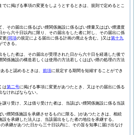
までに掲げる事項の変更をしようとするときは、規則で定めるとこ
て、その届出に係るばい煙関係施設に係るばい煙量又はばい煙濃度
日から六十日以内に限り、その届出をした者に対し、その届出に係
変更
(
同項
の規定による届出に係る計画の廃止を含む。)
又は
第十九
ができる。
出をした者は、その届出が受理された日から六十日を経過した後で
煙関係施設の構造若しくは使用の方法若しくはばい煙の処理の方法
であると認めるときは、
前項
に規定する期間を短縮することができ
くは
第二号
に掲げる事項に変更があつたとき、又はその届出に係る
出なければならない。
を譲り受け、又は借り受けた者は、当該ばい煙関係施設に係る当該
ばい煙関係施設を承継させるものに限る。)
があつたときは、相続
施設を承継した法人は、当該届出をした者の地位を承継する。
その承継があつた日から三十日以内に、その旨を知事に届け出なけ