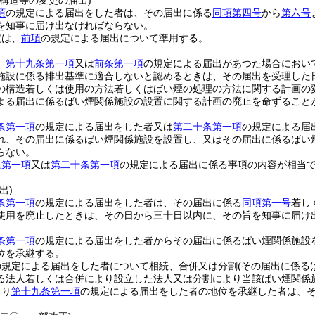
構造等の変更の届出)
項
の規定による届出をした者は、その届出に係る
同項第四号
から
第六号
を知事に届け出なければならない。
定は、
前項
の規定による届出について準用する。
、
第十九条第一項
又は
前条第一項
の規定による届出があつた場合におい
施設に係る排出基準に適合しないと認めるときは、その届出を受理した
の構造若しくは使用の方法若しくはばい煙の処理の方法に関する計画の
よる届出に係るばい煙関係施設の設置に関する計画の廃止を命ずること
条第一項
の規定による届出をした者又は
第二十条第一項
の規定による届
れ、その届出に係るばい煙関係施設を設置し、又はその届出に係るばい
らない。
条第一項
又は
第二十条第一項
の規定による届出に係る事項の内容が相当
出)
条第一項
の規定による届出をした者は、その届出に係る
同項第一号
若し
使用を廃止したときは、その日から三十日以内に、その旨を知事に届け
条第一項
の規定による届出をした者からその届出に係るばい煙関係施設
位を承継する。
の規定による届出をした者について相続、合併又は分割
(その届出に係る
る法人若しくは合併により設立した法人又は分割により当該ばい煙関係
より
第十九条第一項
の規定による届出をした者の地位を承継した者は、