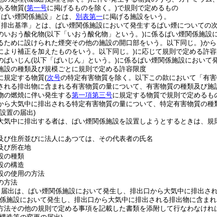
ある物質
(
第一号
に掲げるものを除く。)
で規則で定めるもの
「ばい煙関係施設」とは、
別表第一
に掲げる施設をいう。
「排出基準」とは、ばい煙関係施設において発生するばい煙についての
のいおう酸化物
(以下「いおう酸化物」という。)
に係るばい煙関係施設
るために設けられた煙突その他の施設の開口部をいう。以下同じ。)
から
により補正を加えたものをいう。以下同じ。)
に応じて規則で定める許容
のばいじん
(以下「ばいじん」という。)
に係るばい煙関係施設において
施設の種類及び規模ごとに規則で定める許容限度
に規定する物質
(
次号
の特定有害物質を除く。以下この款において「有害
される排出物に含まれる有害物質の量について、有害物質の種類及び施
物の燃焼に伴い発生する
第一項第三号
に規定する物質で規則で定めるも
から大気中に排出される特定有害物質の量について、特定有害物質の種
設置の届出)
大気中に排出する者は、ばい煙関係施設を設置しようとするときは、規
及び住所並びに法人にあつては、その代表者の氏名
及び所在地
設の種類
設の構造
設の使用の方法
の方法
る届出は、ばい煙関係施設において発生し、排出口から大気中に排出さ
係施設において発生し、排出口から大気中に排出される排出物に含まれ
方法その他の規則で定める事項を記載した書類を添附して行なわなけれ