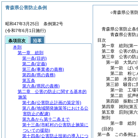
青森県公害防止条例
○青森県公害
昭和47年3月25日 条例第2号
青森県公害防止条
(令和7年6月1日施行)
青森県公害防
目次
条項目次
沿革
第一章
総則
(第
本則
第二章
公害の防
第一章
総則
第三章
公害の防
第一条
(目的)
第一節
大気の
第二条
(定義)
第一款
ばい
第三条
(事業者の責務)
第二款
粉じ
第四条
(県の責務)
第二節
水質の
第五条
第三節
騒音に
第六条
(県民の責務)
第一款
工場
第二章
公害の防止に関する基本的
第二款
拡声
施策
第四節
振動に
第七条
(公害防止計画の策定等)
第四章
雑則
(第
第八条
(地域開発施策等における公
第五章
罰則
(第
害防止の配慮)
附則
第九条から第十二条まで
第一章
総則
第十三条
(市町村の公害防止施策に
(目的)
ついての援助)
第一条
この条例は
第十四条
(公害防止技術の導入につ