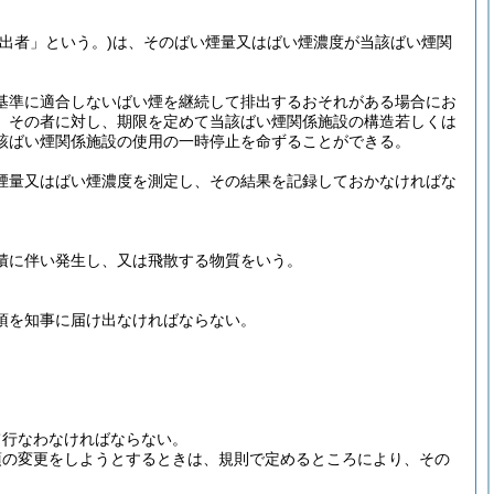
出者」という。)
は、そのばい煙量又はばい煙濃度が当該ばい煙関
基準に適合しないばい煙を継続して排出するおそれがある場合にお
、その者に対し、期限を定めて当該ばい煙関係施設の構造若しくは
該ばい煙関係施設の使用の一時停止を命ずることができる。
煙量又はばい煙濃度を測定し、その結果を記録しておかなければな
積に伴い発生し、又は飛散する物質をいう。
項を知事に届け出なければならない。
て行なわなければならない。
項の変更をしようとするときは、規則で定めるところにより、その