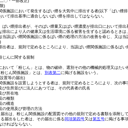
例二〇・一部改正)
限)
関係施設において発生するばい煙を大気中に排出する者
(以下「ばい煙排
おいて排出基準に適合しないばい煙を排出してはならない。
、ばい煙排出者が、そのばい煙量又はばい煙濃度が排出口において排出
な排出により人の健康又は生活環境に係る被害を生ずると認めるときは
は当該ばい煙関係施設に係るばい煙の処理の方法の改善を命じ、又は当
)
排出者は、規則で定めるところにより、当該ばい煙関係施設に係るばい
粉じんに関する規制
において「粉じん」とは、物の破砕、選別その他の機械的処理又はたい
「粉じん関係施設」とは、
別表第二
に掲げる施設をいう。
設置等の届出)
関係施設を設置しようとする者は、規則で定めるところにより、次の事
及び住所並びに法人にあつては、その代表者の氏名
及び所在地
設の種類
設の構造
設の使用及び管理の方法
る届出は、粉じん関係施設の配置図その他の規則で定める書類を添附し
よる届出をした者は、その届出に係る
同項第四号
又は
第五号
に掲げる事
なければならない。