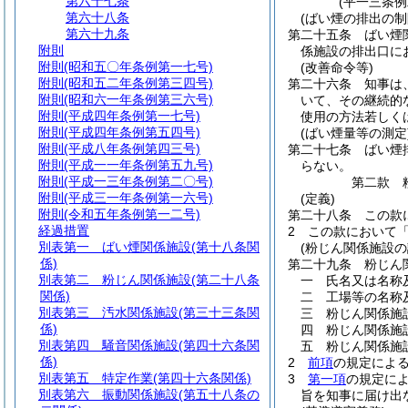
第六十七条
(平一三条
第六十八条
(ばい煙の排出の制
第六十九条
第二十五条
ばい煙
附則
係施設の排出口に
附則
(昭和五〇年条例第一七号)
(改善命令等)
附則
(昭和五二年条例第三四号)
第二十六条
知事は
附則
(昭和六一年条例第三六号)
いて、その継続的
附則
(平成四年条例第一七号)
使用の方法若しく
附則
(平成四年条例第五四号)
(ばい煙量等の測定
附則
(平成八年条例第四三号)
第二十七条
ばい煙
附則
(平成一一年条例第五九号)
らない。
附則
(平成一三年条例第二〇号)
第二款
附則
(平成三一年条例第一六号)
(定義)
附則
(令和五年条例第一二号)
第二十八条
この款
経過措置
2
この款において
別表第一
ばい煙関係施設(第十八条関
(粉じん関係施設の
係)
第二十九条
粉じん
別表第二
粉じん関係施設(第二十八条
一
氏名又は名称
関係)
二
工場等の名称
別表第三
汚水関係施設(第三十三条関
三
粉じん関係施
係)
四
粉じん関係施
別表第四
騒音関係施設(第四十六条関
五
粉じん関係施
係)
2
前項
の規定によ
別表第五
特定作業(第四十六条関係)
3
第一項
の規定に
別表第六
振動関係施設(第五十八条の
旨を知事に届け出