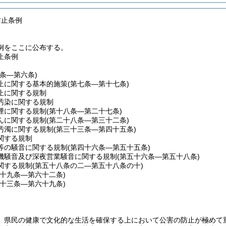
防止条例
例をここに公布する。
止条例
一条―第六条)
止に関する基本的施策
(第七条―第十七条)
止に関する規制
汚染に関する規制
煙に関する規制
(第十八条―第二十七条)
んに関する規制
(第二十八条―第三十二条)
汚濁に関する規制
(第三十三条―第四十五条)
関する規制
等の騒音に関する規制
(第四十六条―第五十五条)
機騒音及び深夜営業騒音に関する規制
(第五十六条―第五十八条)
関する規制
(第五十八条の二―第五十八条の十)
五十九条―第六十二条)
六十三条―第六十九条)
、県民の健康で文化的な生活を確保する上において公害の防止が極めて