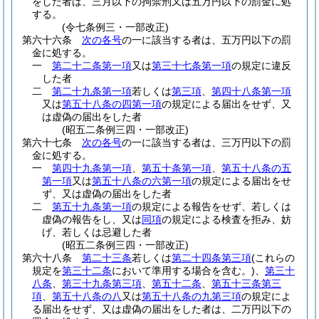
をした者は、三月以下の拘禁刑又は五万円以下の罰金に処
する。
(令七条例三・一部改正)
第六十六条
次の各号
の一に該当する者は、五万円以下の罰
金に処する。
一
第二十二条第一項
又は
第三十七条第一項
の規定に違反
した者
二
第二十九条第一項
若しくは
第三項
、
第四十八条第一項
又は
第五十八条の四第一項
の規定による届出をせず、又
は虚偽の届出をした者
(昭五二条例三四・一部改正)
第六十七条
次の各号
の一に該当する者は、三万円以下の罰
金に処する。
一
第四十九条第一項
、
第五十条第一項
、
第五十八条の五
第一項
又は
第五十八条の六第一項
の規定による届出をせ
ず、又は虚偽の届出をした者
二
第五十九条第一項
の規定による報告をせず、若しくは
虚偽の報告をし、又は
同項
の規定による検査を拒み、妨
げ、若しくは忌避した者
(昭五二条例三四・一部改正)
第六十八条
第二十三条
若しくは
第二十四条第三項
(これらの
規定を
第三十二条
において準用する場合を含む。)
、
第三十
八条
、
第三十九条第三項
、
第五十二条
、
第五十三条第三
項
、
第五十八条の八
又は
第五十八条の九第三項
の規定によ
る届出をせず、又は虚偽の届出をした者は、二万円以下の