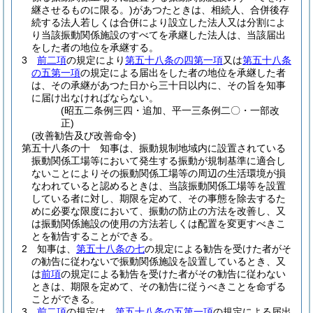
継させるものに限る。)
があつたときは、相続人、合併後存
続する法人若しくは合併により設立した法人又は分割によ
り当該振動関係施設のすべてを承継した法人は、当該届出
をした者の地位を承継する。
3
前二項
の規定により
第五十八条の四第一項
又は
第五十八条
の五第一項
の規定による届出をした者の地位を承継した者
は、その承継があつた日から三十日以内に、その旨を知事
に届け出なければならない。
(昭五二条例三四・追加、平一三条例二〇・一部改
正)
(改善勧告及び改善命令)
第五十八条の十
知事は、振動規制地域内に設置されている
振動関係工場等において発生する振動が規制基準に適合し
ないことによりその振動関係工場等の周辺の生活環境が損
なわれていると認めるときは、当該振動関係工場等を設置
している者に対し、期限を定めて、その事態を除去するた
めに必要な限度において、振動の防止の方法を改善し、又
は振動関係施設の使用の方法若しくは配置を変更すべきこ
とを勧告することができる。
2
知事は、
第五十八条の七
の規定による勧告を受けた者がそ
の勧告に従わないで振動関係施設を設置しているとき、又
は
前項
の規定による勧告を受けた者がその勧告に従わない
ときは、期限を定めて、その勧告に従うべきことを命ずる
ことができる。
3
前二項
の規定は、
第五十八条の五第一項
の規定による届出