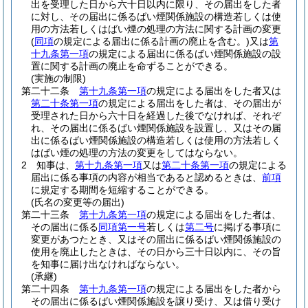
出を受理した日から六十日以内に限り、その届出をした者
に対し、その届出に係るばい煙関係施設の構造若しくは使
用の方法若しくはばい煙の処理の方法に関する計画の変更
(
同項
の規定による届出に係る計画の廃止を含む。)
又は
第
十九条第一項
の規定による届出に係るばい煙関係施設の設
置に関する計画の廃止を命ずることができる。
(実施の制限)
第二十二条
第十九条第一項
の規定による届出をした者又は
第二十条第一項
の規定による届出をした者は、その届出が
受理された日から六十日を経過した後でなければ、それぞ
れ、その届出に係るばい煙関係施設を設置し、又はその届
出に係るばい煙関係施設の構造若しくは使用の方法若しく
はばい煙の処理の方法の変更をしてはならない。
2
知事は、
第十九条第一項
又は
第二十条第一項
の規定による
届出に係る事項の内容が相当であると認めるときは、
前項
に規定する期間を短縮することができる。
(氏名の変更等の届出)
第二十三条
第十九条第一項
の規定による届出をした者は、
その届出に係る
同項第一号
若しくは
第二号
に掲げる事項に
変更があつたとき、又はその届出に係るばい煙関係施設の
使用を廃止したときは、その日から三十日以内に、その旨
を知事に届け出なければならない。
(承継)
第二十四条
第十九条第一項
の規定による届出をした者から
その届出に係るばい煙関係施設を譲り受け、又は借り受け