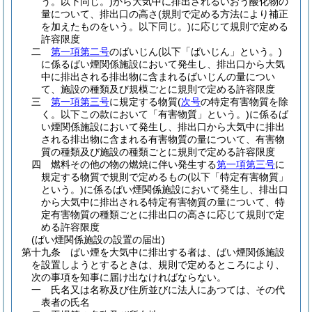
う。以下同じ。)
から大気中に排出されるいおう酸化物の
量について、排出口の高さ
(規則で定める方法により補正
を加えたものをいう。以下同じ。)
に応じて規則で定める
許容限度
二
第一項第二号
のばいじん
(以下「ばいじん」という。)
に係るばい煙関係施設において発生し、排出口から大気
中に排出される排出物に含まれるばいじんの量につい
て、施設の種類及び規模ごとに規則で定める許容限度
三
第一項第三号
に規定する物質
(
次号
の特定有害物質を除
く。以下この款において「有害物質」という。)
に係るば
い煙関係施設において発生し、排出口から大気中に排出
される排出物に含まれる有害物質の量について、有害物
質の種類及び施設の種類ごとに規則で定める許容限度
四
燃料その他の物の燃焼に伴い発生する
第一項第三号
に
規定する物質で規則で定めるもの
(以下「特定有害物質」
という。)
に係るばい煙関係施設において発生し、排出口
から大気中に排出される特定有害物質の量について、特
定有害物質の種類ごとに排出口の高さに応じて規則で定
める許容限度
(ばい煙関係施設の設置の届出)
第十九条
ばい煙を大気中に排出する者は、ばい煙関係施設
を設置しようとするときは、規則で定めるところにより、
次の事項を知事に届け出なければならない。
一
氏名又は名称及び住所並びに法人にあつては、その代
表者の氏名