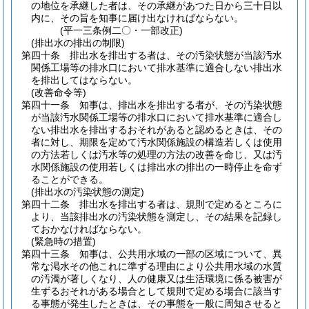
の地位を承継した者は、その承継があつた日から三十日以
内に、その旨を知事に届け出なければならない。
(平一三条例二〇・一部改正)
(排出水の排出の制限)
第四十条
排出水を排出する者は、その汚染状態が当該汚水
関係工場等の排水口において排水基準に適合しない排出水
を排出してはならない。
(改善命令等)
第四十一条
知事は、排出水を排出する者が、その汚染状態
が当該汚水関係工場等の排水口において排水基準に適合し
ない排出水を排出するおそれがあると認めるときは、その
者に対し、期限を定めて汚水関係施設の構造若しくは使用
の方法若しくは汚水等の処理の方法の改善を命じ、又は汚
水関係施設の使用若しくは排出水の排出の一時停止を命ず
ることができる。
(排出水の汚染状態の測定)
第四十二条
排出水を排出する者は、規則で定めるところに
より、当該排出水の汚染状態を測定し、その結果を記録し
ておかなければならない。
(緊急時の措置)
第四十三条
知事は、公共用水域の一部の区域について、異
常な渇水その他これに準ずる理由により公共用水域の水質
の汚濁が著しくなり、人の健康又は生活環境に係る被害が
生ずるおそれがある場合として規則で定める場合に該当す
る事態が発生したときは、その事態を一般に周知させると