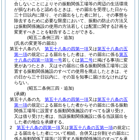
合しないことによりその振動関係工場等の周辺の生活環境
が損なわれると認めるときは、その届出を受理した日から
三十日以内に限り、その届出をした者に対し、その事態を
除去するために必要な限度において、振動の防止の方法又
は振動関係施設の使用の方法若しくは配置に関する計画を
変更すべきことを勧告することができる。
(昭五二条例三四・追加)
(氏名の変更等の届出)
第五十八条の八
第五十八条の四第一項
又は
第五十八条の五
第一項
の規定による届出をした者は、その届出に係る
第五
十八条の四第一項第一号
若しくは
第二号
に掲げる事項に変
更があつたとき、又はその届出に係る振動関係工場等に設
置する振動関係施設のすべての使用を廃止したときは、そ
の日から三十日以内に、その旨を知事に届け出なければな
らない。
(昭五二条例三四・追加)
(承継)
第五十八条の九
第五十八条の四第一項
又は
第五十八条の五
第一項
の規定による届出をした者からその届出に係る振動
関係工場等に設置する振動関係施設のすべてを譲り受け、
又は借り受けた者は、当該振動関係施設に係る当該届出を
した者の地位を承継する。
2
第五十八条の四第一項
又は
第五十八条の五第一項
の規定に
よる届出をした者について相続、合併又は分割
(その届出に
係る振動関係工場等に設置する振動関係施設のすべてを承