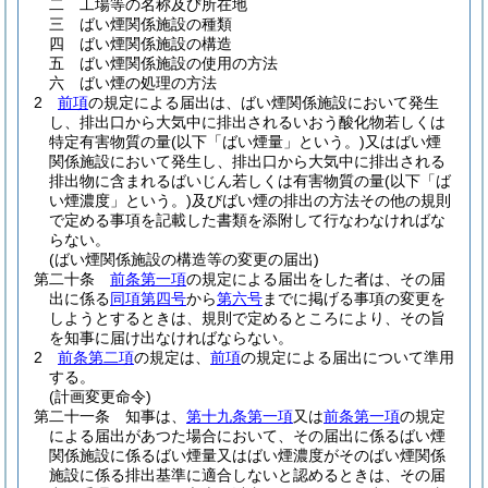
二
工場等の名称及び所在地
三
ばい煙関係施設の種類
四
ばい煙関係施設の構造
五
ばい煙関係施設の使用の方法
六
ばい煙の処理の方法
2
前項
の規定による届出は、ばい煙関係施設において発生
し、排出口から大気中に排出されるいおう酸化物若しくは
特定有害物質の量
(以下「ばい煙量」という。)
又はばい煙
関係施設において発生し、排出口から大気中に排出される
排出物に含まれるばいじん若しくは有害物質の量
(以下「ば
い煙濃度」という。)
及びばい煙の排出の方法その他の規則
で定める事項を記載した書類を添附して行なわなければな
らない。
(ばい煙関係施設の構造等の変更の届出)
第二十条
前条第一項
の規定による届出をした者は、その届
出に係る
同項第四号
から
第六号
までに掲げる事項の変更を
しようとするときは、規則で定めるところにより、その旨
を知事に届け出なければならない。
2
前条第二項
の規定は、
前項
の規定による届出について準用
する。
(計画変更命令)
第二十一条
知事は、
第十九条第一項
又は
前条第一項
の規定
による届出があつた場合において、その届出に係るばい煙
関係施設に係るばい煙量又はばい煙濃度がそのばい煙関係
施設に係る排出基準に適合しないと認めるときは、その届