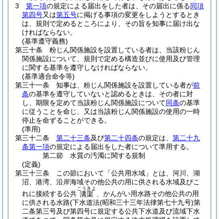
3
第一項
の規定による届出をした者は、その届出に係る
同項
第四号
又は
第五号
に掲げる事項の変更をしようとするとき
は、規則で定めるところにより、その旨を知事に届け出な
ければならない。
(基準遵守義務)
第三十条
粉じん関係施設を設置している者は、当該粉じん
関係施設について、規則で定める構造並びに使用及び管理
に関する基準を遵守しなければならない。
(基準適合命令等)
第三十一条
知事は、粉じん関係施設を設置している者が
前
条
の基準を遵守していないと認めるときは、その者に対
し、期限を定めて当該粉じん関係施設について
同条
の基準
に従うことを命じ、又は当該粉じん関係施設の使用の一時
停止を命ずることができる。
(準用)
第三十二条
第二十三条
及び
第二十四条
の規定は、
第二十九
条第一項
の規定による届出をした者について準用する。
第二節
水質の汚濁に関する規制
(定義)
第三十三条
この節において「公共用水域」とは、河川、湖
沼、港湾、沿岸海域その他公共の用に供される水域及びこ
こうきよ
れに接続する公共
、かんがい用水路その他公共の用
溝渠
に供される水路
(下水道法
(昭和三十三年法律第七十九号)
第
二条第三号及び第四号に規定する公共下水道及び流域下水