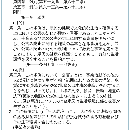
第四章
雑則
(第五十九条―第六十二条)
第五章
罰則
(第六十三条―第六十九条)
附則
第一章
総則
(目的)
第一条
この条例は、県民の健康で文化的な生活を確保する
上において公害の防止が極めて重要であることにかんが
み、事業者及び県の公害の防止に関する責務を明らかに
し、公害の防止に関する施策の基本となる事項を定め、並
びに公害の防止のための規制について必要な事項を定める
ことにより、県民の健康を保護するとともに、良好な生活
環境を保全することを目的とする。
(平一一条例五九・一部改正)
(定義)
第二条
この条例において「公害」とは、事業活動その他の
人の活動に伴つて生ずる相当範囲にわたる大気の汚染、水
質の汚濁
(水質以外の水の状態又は水底の底質が悪化するこ
とを含む。以下同じ。)
、土壌の汚染、騒音、振動、地盤の
沈下
(鉱物の掘採のための土地の掘さくによるものを除
く。)
及び悪臭によつて人の健康又は生活環境に係る被害が
生ずることをいう。
2
この条例にいう「生活環境」には、人の生活に密接な関係
のある財産並びに人の生活に密接な関係のある動植物及び
その生育環境を含むものとする。
(事業者の責務)