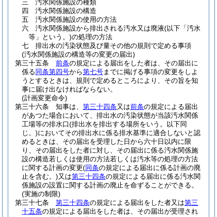
三
汚水関係施設の種類
四
汚水関係施設の構造
五
汚水関係施設の使用の方法
六
汚水関係施設から排出される汚水又は廃液
(以下「汚水
等」という。)
の処理の方法
七
排出水の汚染状態及び量その他の規則で定める事項
(汚水関係施設の構造等の変更の届出)
第三十五条
前条
の規定による届出をした者は、その届出に
係る
同条第四号
から
第七号
までに掲げる事項の変更をしよ
うとするときは、規則で定めるところにより、その旨を知
事に届け出なければならない。
(計画変更命令)
第三十六条
知事は、
第三十四条
又は
前条
の規定による届出
があつた場合において、排出水の汚染状態が当該汚水関係
工場等の排水口
(排出水を排出する場所をいう。以下同
じ。)
においてその排出水に係る排水基準に適合しないと認
めるときは、その届出を受理した日から六十日以内に限
り、その届出をした者に対し、その届出に係る汚水関係施
設の構造若しくは使用の方法若しくは汚水等の処理の方法
に関する計画の変更
(
同条
の規定による届出に係る計画の廃
止を含む。)
又は
第三十四条
の規定による届出に係る汚水関
係施設の設置に関する計画の廃止を命ずることができる。
(実施の制限)
第三十七条
第三十四条
の規定による届出をした者又は
第三
十五条
の規定による届出をした者は、その届出が受理され