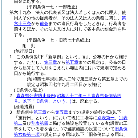
罰金に処する。
(平四条例一七・一部改正)
第六十九条
法人の代表者又は法人若しくは人の代理人、使
用人その他の従業者が、その法人又は人の業務に関し、
第
六十三条
から
前条
までの違反行為をしたときは、行為者を
罰するほか、その法人又は人に対して各本条の罰金刑を科
する。
(平四条例一七・旧第七十条繰上)
附
則
(施行期日)
1
この条例
(以下「新条例」という。)
は、公布の日から施行
する。
ただし、
第三章
から
第五章
までの規定は、公布の日
から起算して六月をこえない範囲内において規則で定める
日から施行する。
(昭和四七年規則第六二号で第三章から第五章までの
規定は昭和四七年九月二四日から施行)
(旧条例の廃止)
2
青森県公害防止条例
(昭和四十二年三月青森県条例第四
号。以下「旧条例」という。)
は、廃止する。
(経過措置)
3
新条例中
第三章
から
第五章
までの規定の施行の日
(以下
「施行日」という。)
において現に工場等に
別表第一
、
別表
第二
及び
別表第四
に掲げる施設を設置している者
(設置の工
事をしている者を含む。)
で当該施設の設置について
旧条例
第六条第一項
の規定による届出
(以下「旧条例による届出」