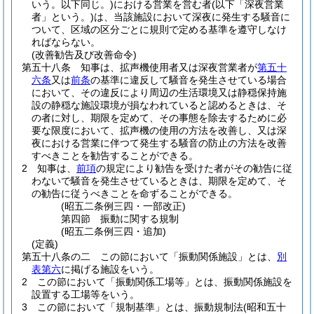
いう。以下同じ。)
における営業を営む者
(以下「深夜営業
者」という。)
は、当該施設において深夜に発生する騒音に
ついて、区域の区分ごとに規則で定める基準を遵守しなけ
ればならない。
(改善勧告及び改善命令)
第五十八条
知事は、拡声機使用者又は深夜営業者が
第五十
六条
又は
前条
の基準に違反して騒音を発生させている場合
において、その違反により周辺の生活環境又は静穏保持施
設の静穏な施設環境が損なわれていると認めるときは、そ
の者に対し、期限を定めて、その事態を除去するために必
要な限度において、拡声機の使用の方法を改善し、又は深
夜における営業に伴つて発生する騒音の防止の方法を改善
すべきことを勧告することができる。
2
知事は、
前項
の規定により勧告を受けた者がその勧告に従
わないで騒音を発生させているときは、期限を定めて、そ
の勧告に従うべきことを命ずることができる。
(昭五二条例三四・一部改正)
第四節
振動に関する規制
(昭五二条例三四・追加)
(定義)
第五十八条の二
この節において「振動関係施設」とは、
別
表第六
に掲げる施設をいう。
2
この節において「振動関係工場等」とは、振動関係施設を
設置する工場等をいう。
3
この節において「規制基準」とは、振動規制法
(昭和五十