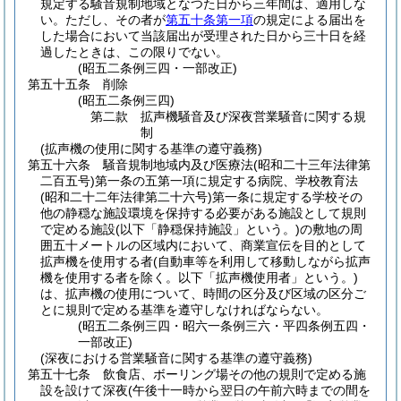
規定する騒音規制地域となつた日から三年間は、適用しな
い。
ただし、その者が
第五十条第一項
の規定による届出を
した場合において当該届出が受理された日から三十日を経
過したときは、この限りでない。
(昭五二条例三四・一部改正)
第五十五条
削除
(昭五二条例三四)
第二款
拡声機騒音及び深夜営業騒音に関する規
制
(拡声機の使用に関する基準の遵守義務)
第五十六条
騒音規制地域内及び医療法
(昭和二十三年法律第
二百五号)
第一条の五第一項に規定する病院、学校教育法
(昭和二十二年法律第二十六号)
第一条に規定する学校その
他の静穏な施設環境を保持する必要がある施設として規則
で定める施設
(以下「静穏保持施設」という。)
の敷地の周
囲五十メートルの区域内において、商業宣伝を目的として
拡声機を使用する者
(自動車等を利用して移動しながら拡声
機を使用する者を除く。以下「拡声機使用者」という。)
は、拡声機の使用について、時間の区分及び区域の区分ご
とに規則で定める基準を遵守しなければならない。
(昭五二条例三四・昭六一条例三六・平四条例五四・
一部改正)
(深夜における営業騒音に関する基準の遵守義務)
第五十七条
飲食店、ボーリング場その他の規則で定める施
設を設けて深夜
(午後十一時から翌日の午前六時までの間を