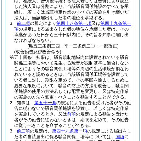
は、相続人、合併後存続する法人若しくは合併により設立
した法人又は分割により、当該騒音関係施設のすべてを承
継し、若しくは当該特定作業のすべての実施を引き継いだ
法人は、当該届出をした者の地位を承継する。
3
前二項
の規定により
第四十八条第一項
又は
第四十九条第一
項
の規定による届出をした者の地位を承継した者は、その
承継があつた日から三十日以内に、その旨を知事に届け出
なければならない。
(昭五二条例三四・平一三条例二〇・一部改正)
(改善勧告及び改善命令)
第五十四条
知事は、騒音規制地域内に設置されている騒音
関係工場等において発生する騒音が規制基準に適合しない
ことによりその騒音関係工場等の周辺の生活環境が損なわ
れていると認めるときは、当該騒音関係工場等を設置して
いる者に対し、期限を定めて、その事態を除去するために
必要な限度において、騒音の防止の方法を改善し、騒音関
係施設の使用の方法若しくは配置を変更し、又は特定作業
の実施の方法を変更すべきことを勧告することができる。
2
知事は、
第五十一条
の規定による勧告を受けた者がその勧
告に従わないで騒音関係施設を設置し、若しくは特定作業
を実施しているとき、又は
前項
の規定による勧告を受けた
者がその勧告に従わないときは、期限を定めて、その勧告
に従うべきことを命ずることができる。
3
前二項
の規定は、
第四十九条第一項
の規定による届出をし
た者の当該届出に係る騒音関係工場等については、
同項
に