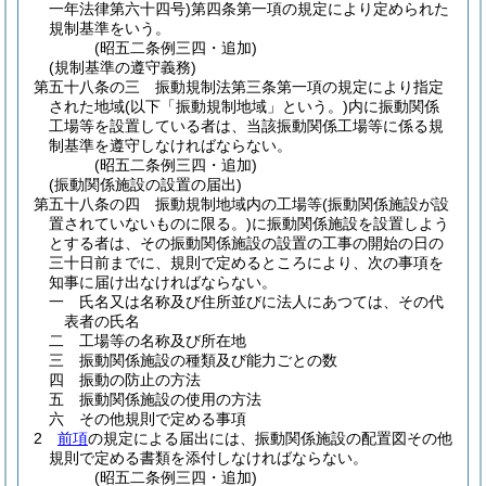
一年法律第六十四号)
第四条第一項の規定により定められた
規制基準をいう。
(昭五二条例三四・追加)
(規制基準の遵守義務)
第五十八条の三
振動規制法第三条第一項の規定により指定
された地域
(以下「振動規制地域」という。)
内に振動関係
工場等を設置している者は、当該振動関係工場等に係る規
制基準を遵守しなければならない。
(昭五二条例三四・追加)
(振動関係施設の設置の届出)
第五十八条の四
振動規制地域内の工場等
(振動関係施設が設
置されていないものに限る。)
に振動関係施設を設置しよう
とする者は、その振動関係施設の設置の工事の開始の日の
三十日前までに、規則で定めるところにより、次の事項を
知事に届け出なければならない。
一
氏名又は名称及び住所並びに法人にあつては、その代
表者の氏名
二
工場等の名称及び所在地
三
振動関係施設の種類及び能力ごとの数
四
振動の防止の方法
五
振動関係施設の使用の方法
六
その他規則で定める事項
2
前項
の規定による届出には、振動関係施設の配置図その他
規則で定める書類を添付しなければならない。
(昭五二条例三四・追加)