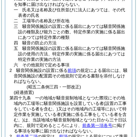
を知事に届け出なければならない。
一
氏名又は名称及び住所並びに法人にあつては、その代
表者の氏名
二
工場等の名称及び所在地
三
騒音関係施設の設置に係る届出にあつては騒音関係施
設の種類及び能力ごとの数、特定作業の実施に係る届出
にあつては特定作業の種類
四
騒音の防止の方法
五
騒音関係施設の設置に係る届出にあつては騒音関係施
設の使用の方法、特定作業の実施に係る届出にあつては
特定作業の実施の方法
六
その他規則で定める事項
2
騒音関係施設の設置に係る
前項
の規定による届出には、騒
音関係施設の配置図その他規則で定める書類を添付しなけ
ればならない。
(昭五二条例三四・一部改正)
(経過措置)
第四十九条
一の地域が騒音規制地域となつた際現にその地
域内の工場等に騒音関係施設を設置している者
(設置の工事
をしている者を含む。)
又はその地域内の工場等において特
定作業を実施している者
(実施に係る工事をしている者を含
む。)
は、当該地域が騒音規制地域となつた日から三十日以
内に、規則で定めるところにより、
前条第一項各号
に掲げ
る事項を知事に届け出なければならない。
2
前条第二項
の規定は、
前項
の規定による届出について準用