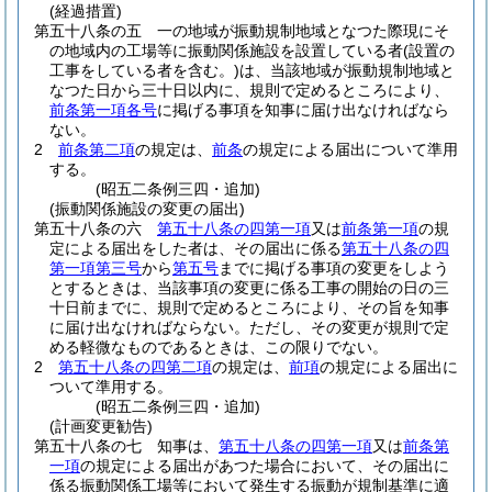
(経過措置)
第五十八条の五
一の地域が振動規制地域となつた際現にそ
の地域内の工場等に振動関係施設を設置している者
(設置の
工事をしている者を含む。)
は、当該地域が振動規制地域と
なつた日から三十日以内に、規則で定めるところにより、
前条第一項各号
に掲げる事項を知事に届け出なければなら
ない。
2
前条第二項
の規定は、
前条
の規定による届出について準用
する。
(昭五二条例三四・追加)
(振動関係施設の変更の届出)
第五十八条の六
第五十八条の四第一項
又は
前条第一項
の規
定による届出をした者は、その届出に係る
第五十八条の四
第一項第三号
から
第五号
までに掲げる事項の変更をしよう
とするときは、当該事項の変更に係る工事の開始の日の三
十日前までに、規則で定めるところにより、その旨を知事
に届け出なければならない。
ただし、その変更が規則で定
める軽微なものであるときは、この限りでない。
2
第五十八条の四第二項
の規定は、
前項
の規定による届出に
ついて準用する。
(昭五二条例三四・追加)
(計画変更勧告)
第五十八条の七
知事は、
第五十八条の四第一項
又は
前条第
一項
の規定による届出があつた場合において、その届出に
係る振動関係工場等において発生する振動が規制基準に適