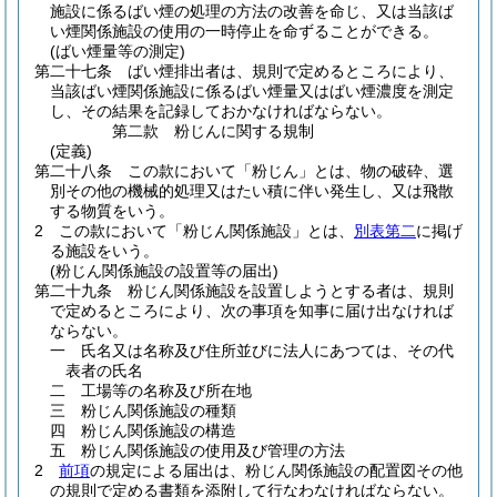
施設に係るばい煙の処理の方法の改善を命じ、又は当該ば
い煙関係施設の使用の一時停止を命ずることができる。
(ばい煙量等の測定)
第二十七条
ばい煙排出者は、規則で定めるところにより、
当該ばい煙関係施設に係るばい煙量又はばい煙濃度を測定
し、その結果を記録しておかなければならない。
第二款
粉じんに関する規制
(定義)
第二十八条
この款において「粉じん」とは、物の破砕、選
別その他の機械的処理又はたい積に伴い発生し、又は飛散
する物質をいう。
2
この款において「粉じん関係施設」とは、
別表第二
に掲げ
る施設をいう。
(粉じん関係施設の設置等の届出)
第二十九条
粉じん関係施設を設置しようとする者は、規則
で定めるところにより、次の事項を知事に届け出なければ
ならない。
一
氏名又は名称及び住所並びに法人にあつては、その代
表者の氏名
二
工場等の名称及び所在地
三
粉じん関係施設の種類
四
粉じん関係施設の構造
五
粉じん関係施設の使用及び管理の方法
2
前項
の規定による届出は、粉じん関係施設の配置図その他
の規則で定める書類を添附して行なわなければならない。