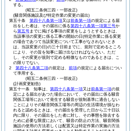
する。
(昭五二条例三四・一部改正)
(騒音関係施設及び特定作業の変更の届出)
第五十条
第四十八条第一項
又は
前条第一項
の規定による届
出をした者は、その届出に係る
第四十八条第一項第三号
か
ら
第五号
までに掲げる事項の変更をしようとするときは、
当該事項の変更に係る工事の開始の日
(特定作業に係る変更
の場合であつて当該変更について工事がなされないとき
は、当該変更の日)
の三十日前までに、規則で定めるところ
により、その旨を知事に届け出なければならない。
ただ
し、その変更が規則で定める軽微なものであるときは、こ
の限りでない。
2
第四十八条第二項
の規定は、
前項
の規定による届出につい
て準用する。
(昭五二条例三四・一部改正)
(計画変更勧告)
第五十一条
知事は、
第四十八条第一項
又は
前条第一項
の規
定による届出があつた場合において、その届出に係る騒音
関係工場等において発生する騒音が規制基準に適合しない
ことによりその騒音関係工場等の周辺の生活環境が損なわ
れると認めるときは、その届出を受理した日から三十日以
内に限り、その届出をした者に対し、その事態を除去する
ために必要な限度において、騒音の防止の方法、騒音関係
施設の使用の方法若しくは配置又は特定作業の実施の方法