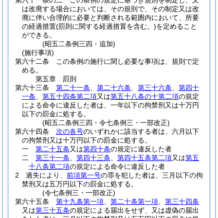
第六十一条の二
この条例の規定に基づき規則を制定し、又
は改廃する場合においては、その規則で、その制定又は改
廃に伴い合理的に必要と判断される範囲内において、所要
の経過措置
(罰則に関する経過措置を含む。)
を定めること
ができる。
(昭五二条例三四・追加)
(施行事項)
第六十二条
この条例の施行に関し必要な事項は、規則で定
める。
第五章
罰則
第六十三条
第二十一条
、
第二十六条
、
第三十六条
、
第四十
一条
、
第五十四条第二項
又は
第五十八条の十第二項
の規定
による命令に違反した者は、一年以下の拘禁刑又は十万円
以下の罰金に処する。
(昭五二条例三四・令七条例三・一部改正)
第六十四条
次の各号
のいずれかに該当する者は、六月以下
の拘禁刑又は十万円以下の罰金に処する。
一
第二十五条
又は
第四十条
の規定に違反した者
二
第三十一条
、
第四十三条
、
第四十五条第二項
又は
第五
十八条第二項
の規定による命令に違反した者
2
過失により、
前項第一号
の罪を犯した者は、三月以下の拘
禁刑又は五万円以下の罰金に処する。
(令七条例三・一部改正)
第六十五条
第十九条第一項
、
第二十条第一項
、
第三十四条
又は
第三十五条
の規定による届出をせず、又は虚偽の届出