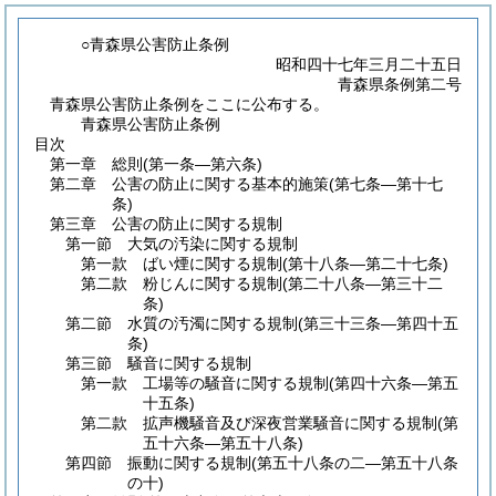
○青森県公害防止条例
昭和四十七年三月二十五日
青森県条例第二号
青森県公害防止条例をここに公布する。
青森県公害防止条例
目次
第一章
総則
(第一条―第六条)
第二章
公害の防止に関する基本的施策
(第七条―第十七
条)
第三章
公害の防止に関する規制
第一節
大気の汚染に関する規制
第一款
ばい煙に関する規制
(第十八条―第二十七条)
第二款
粉じんに関する規制
(第二十八条―第三十二
条)
第二節
水質の汚濁に関する規制
(第三十三条―第四十五
条)
第三節
騒音に関する規制
第一款
工場等の騒音に関する規制
(第四十六条―第五
十五条)
第二款
拡声機騒音及び深夜営業騒音に関する規制
(第
五十六条―第五十八条)
第四節
振動に関する規制
(第五十八条の二―第五十八条
の十)