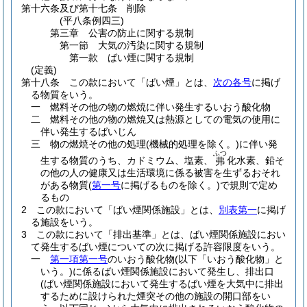
第十六条及び第十七条
削除
(平八条例四三)
第三章
公害の防止に関する規制
第一節
大気の汚染に関する規制
第一款
ばい煙に関する規制
(定義)
第十八条
この款において「ばい煙」とは、
次の各号
に掲げ
る物質をいう。
一
燃料その他の物の燃焼に伴い発生するいおう酸化物
二
燃料その他の物の燃焼又は熱源としての電気の使用に
伴い発生するばいじん
三
物の燃焼その他の処理
(機械的処理を除く。)
に伴い発
ふつ
生する物質のうち、カドミウム、塩素、
化水素、鉛そ
弗
の他の人の健康又は生活環境に係る被害を生ずるおそれ
がある物質
(
第一号
に掲げるものを除く。)
で規則で定め
るもの
2
この款において「ばい煙関係施設」とは、
別表第一
に掲げ
る施設をいう。
3
この款において「排出基準」とは、ばい煙関係施設におい
て発生するばい煙についての次に掲げる許容限度をいう。
一
第一項第一号
のいおう酸化物
(以下「いおう酸化物」と
いう。)
に係るばい煙関係施設において発生し、排出口
(ばい煙関係施設において発生するばい煙を大気中に排出
するために設けられた煙突その他の施設の開口部をい