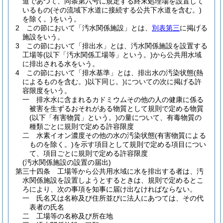
道であつて、同条第六号に規定する終末処理場を設置して
いるもの
(その流域下水道に接続する公共下水道を含む。)
を除く。)
をいう。
2
この節において「汚水関係施設」とは、
別表第三
に掲げる
施設をいう。
3
この節において「排出水」とは、汚水関係施設を設置する
工場等
(以下「汚水関係工場等」という。)
から公共用水域
に排出される水をいう。
4
この節において「排水基準」とは、排出水の汚染状態
(熱
によるものを含む。)
以下同じ。
)についての次に掲げる許
容限度をいう。
一
排水水に含まれるカドミウムその他の人の健康に係る
被害を生ずるおそれがある物質として規則で定める物質
(以下「有害物質」という。)
の量について、有毒物質の
種類ごとに規則で定める許容限度
二
水素イオン濃度その他の水の汚染状態
(有害物質による
ものを除く。)
を示す項目として規則で定める項目につい
て、項目ごとに規則で定める許容限度
(汚水関係施設の設置の届出)
第三十四条
工場等から公共用水域に水を排出する者は、汚
水関係施設を設置しようとするときは、規則で定めるとこ
ろにより、次の事項を知事に届け出なければならない。
一
氏名又は名称及び住所並びに法人にあつては、その代
表者の氏名
二
工場等の名称及び所在地