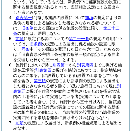
という。)
をしているものは、新条例中に当該施設の設置に
関する相当規定があるときは、当該相当規定による届出を
した者とみなす。
4
別表第一
に掲げる施設の設置について
前項
の規定により新
条例の規定による届出をした者とみなされる者について
は、
旧条例
による届出に係る施設の設置に限り、
第二十二
条
の規定は、適用しない。
5
前項
に規定する者についての
第二十一条
の規定の適用につ
いては、
旧条例
の規定による届出に係る施設の設置に限
り、
同条
中「その届出を受理した日から六十日」とあるの
は「旧青森県公害防止条例第六条第一項の規定による届出
を受理した日から三十日」とする。
6
施行日において現に
別表第一
から
別表第四
までに掲げる施
設を工場等
(
別表第四
に掲げる施設にあつては、指定地域内
のものに限る。)
に設置している者
(設置の工事をしている
者を含み、
第三項
の規定により新条例の規定による届出を
した者とみなされる者を除く。)
及び施行日において現に
別
表第五
に掲げる作業で継続的に実施されるものを指定地域
内の工場等において実施している者
(実施についての工事を
している者を含む。)
は、施行日から三十日以内に、当該施
設の設置及び当該作業の実施についての届出に関する新条
例の相当規定の例により、当該施設の設置及び当該作業の
実施に関する事項を知事に届け出なければならない。
7
前項
の規定による届出は、新条例の相当規定による届出と
みなす。