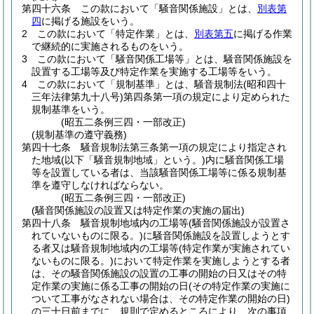
第四十六条
この款において「騒音関係施設」とは、
別表第
四
に掲げる施設をいう。
2
この款において「特定作業」とは、
別表第五
に掲げる作業
で継続的に実施されるものをいう。
3
この款において「騒音関係工場等」とは、騒音関係施設を
設置する工場等及び特定作業を実施する工場等をいう。
4
この款において「規制基準」とは、騒音規制法
(昭和四十
三年法律第九十八号)
第四条第一項の規定により定められた
規制基準をいう。
(昭五二条例三四・一部改正)
(規制基準の遵守義務)
第四十七条
騒音規制法第三条第一項の規定により指定され
た地域
(以下「騒音規制地域」という。)
内に騒音関係工場
等を設置している者は、当該騒音関係工場等に係る規制基
準を遵守しなければならない。
(昭五二条例三四・一部改正)
(騒音関係施設の設置又は特定作業の実施の届出)
第四十八条
騒音規制地域内の工場等
(騒音関係施設が設置さ
れていないものに限る。)
に騒音関係施設を設置しようとす
る者又は騒音規制地域内の工場等
(特定作業が実施されてい
ないものに限る。)
において特定作業を実施しようとする者
は、その騒音関係施設の設置の工事の開始の日又はその特
定作業の実施に係る工事の開始の日
(その特定作業の実施に
ついて工事がなされない場合は、その特定作業の開始の日)
の三十日前までに、規則で定めるところにより、次の事項