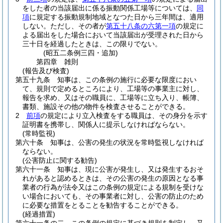
をした者の当該届出に係る振動関係工場等については、
同
項
に規定する振動規制地域となつた日から三年間は、適用
しない。
ただし、その者が
第五十八条の六第一項
の規定に
よる届出をした場合において当該届出が受理された日から
三十日を経過したときは、この限りでない。
(昭五二条例三四・追加)
第四章
雑則
(報告及び検査)
第五十九条
知事は、この条例の施行に必要な限度におい
て、規則で定めるところにより、工場等の事業主に対し、
報告を求め、又はその職員に、工場等に立ち入り、帳簿、
書類、施設その他の物件を検査させることができる。
2
前項
の規定により立入検査をする職員は、その身分を示す
証明書を携帯し、関係人に提示しなければならない。
(常時監視)
第六十条
知事は、公害の発生の状況を常時監視しなければ
ならない。
(公害防止に関する勧告)
第六十一条
知事は、現に公害が発生し、又は発生するおそ
れがあると認めるときは、その公害の発生の原因となる事
業者の行為が法令又はこの条例の規定による規制を受けな
い場合においても、その事業者に対し、公害の防止のため
に必要な措置をとることを勧告することができる。
(経過措置)