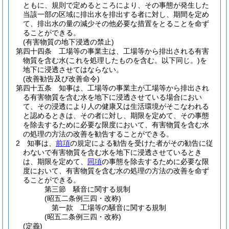
ともに、規則で定めるところにより、その事態が発生した
当該一部の区域に排出水を排出する者に対し、期間を定め
て、排出水の量の減少その他必要な措置をとることを命ず
ることができる。
(有害物質の地下浸透の禁止)
第四十四条
工場等の事業主は、工場等から排出される有害
物質を含む水
(これを処理したものを含む。以下同じ。)
を
地下に浸透させてはならない。
(改善勧告及び改善命令)
第四十五条
知事は、工場等の事業主が工場等から排出され
る有害物質を含む水を地下に浸透させている場合におい
て、その浸透により人の健康又は生活環境がそこなわれる
と認めるときは、その者に対し、期限を定めて、その事態
を除去するために必要な限度において、有害物質を含む水
の処理の方法の改善を勧告することができる。
2
知事は、
前項
の規定による勧告を受けた者がその勧告に従
わないで有害物質を含む水を地下に浸透させているとき
は、期限を定めて、
同項
の事態を除去するために必要な限
度において、有害物質を含む水の処理の方法の改善を命ず
ることができる。
第三節
騒音に関する規制
(昭五二条例三四・改称)
第一款
工場等の騒音に関する規制
(昭五二条例三四・改称)
(定義)