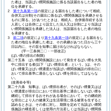
た者は、当該ばい煙関係施設に係る当該届出をした者の地
位を承継する。
2
第十九条第一項
の規定による届出をした者について相続、
合併又は分割
(その届出に係るばい煙関係施設を承継させる
ものに限る。)
があつたときは、相続人、合併後存続する法
人若しくは合併により設立した法人又は分割により当該ば
い煙関係施設を承継した法人は、当該届出をした者の地位
を承継する。
3
前二項
の規定により
第十九条第一項
の規定による届出をし
た者の地位を承継した者は、その承継があつた日から三十
日以内に、その旨を知事に届け出なければならない。
(平一三条例二〇・一部改正)
(ばい煙の排出の制限)
第二十五条
ばい煙関係施設において発生するばい煙を大気
中に排出する者
(以下「ばい煙排出者」という。)
は、その
ばい煙量又はばい煙濃度が当該ばい煙関係施設の排出口に
おいて排出基準に適合しないばい煙を排出してはならな
い。
(改善命令等)
第二十六条
知事は、ばい煙排出者が、そのばい煙量又はば
い煙濃度が排出口において排出基準に適合しないばい煙を
継続して排出するおそれがある場合において、その継続的
な排出により人の健康又は生活環境に係る被害を生ずると
認めるときは、その者に対し、期限を定めて当該ばい煙関
係施設の構造若しくは使用の方法若しくは当該ばい煙関係