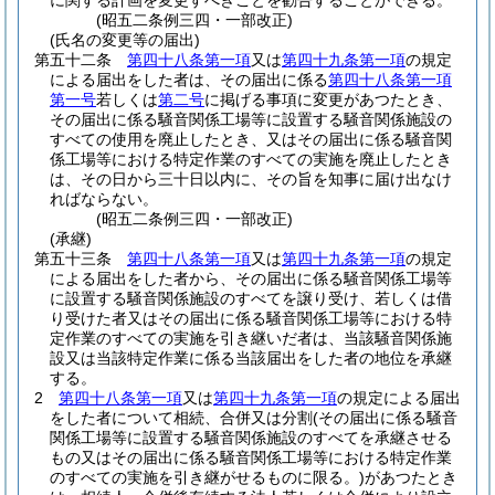
に関する計画を変更すべきことを勧告することができる。
(昭五二条例三四・一部改正)
(氏名の変更等の届出)
第五十二条
第四十八条第一項
又は
第四十九条第一項
の規定
による届出をした者は、その届出に係る
第四十八条第一項
第一号
若しくは
第二号
に掲げる事項に変更があつたとき、
その届出に係る騒音関係工場等に設置する騒音関係施設の
すべての使用を廃止したとき、又はその届出に係る騒音関
係工場等における特定作業のすべての実施を廃止したとき
は、その日から三十日以内に、その旨を知事に届け出なけ
ればならない。
(昭五二条例三四・一部改正)
(承継)
第五十三条
第四十八条第一項
又は
第四十九条第一項
の規定
による届出をした者から、その届出に係る騒音関係工場等
に設置する騒音関係施設のすべてを譲り受け、若しくは借
り受けた者又はその届出に係る騒音関係工場等における特
定作業のすべての実施を引き継いだ者は、当該騒音関係施
設又は当該特定作業に係る当該届出をした者の地位を承継
する。
2
第四十八条第一項
又は
第四十九条第一項
の規定による届出
をした者について相続、合併又は分割
(その届出に係る騒音
関係工場等に設置する騒音関係施設のすべてを承継させる
もの又はその届出に係る騒音関係工場等における特定作業
のすべての実施を引き継がせるものに限る。)
があつたとき