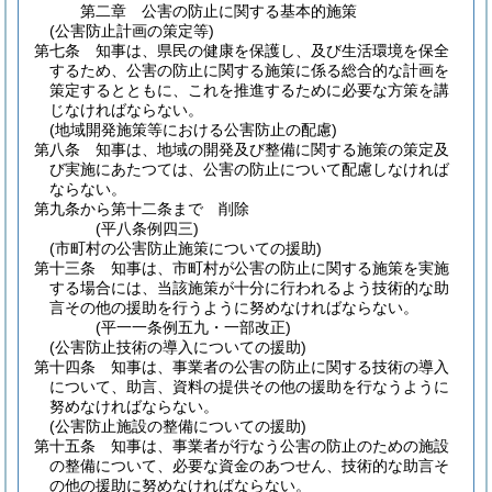
第二章
公害の防止に関する基本的施策
(公害防止計画の策定等)
第七条
知事は、県民の健康を保護し、及び生活環境を保全
するため、公害の防止に関する施策に係る総合的な計画を
策定するとともに、これを推進するために必要な方策を講
じなければならない。
(地域開発施策等における公害防止の配慮)
第八条
知事は、地域の開発及び整備に関する施策の策定及
び実施にあたつては、公害の防止について配慮しなければ
ならない。
第九条から第十二条まで
削除
(平八条例四三)
(市町村の公害防止施策についての援助)
第十三条
知事は、市町村が公害の防止に関する施策を実施
する場合には、当該施策が十分に行われるよう技術的な助
言その他の援助を行うように努めなければならない。
(平一一条例五九・一部改正)
(公害防止技術の導入についての援助)
第十四条
知事は、事業者の公害の防止に関する技術の導入
について、助言、資料の提供その他の援助を行なうように
努めなければならない。
(公害防止施設の整備についての援助)
第十五条
知事は、事業者が行なう公害の防止のための施設
の整備について、必要な資金のあつせん、技術的な助言そ
の他の援助に努めなければならない。