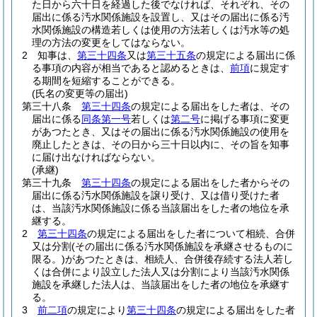
た日から六十日を経過した後でなければ、それぞれ、その
届出に係る汚水関係施設を設置し、又はその届出に係る汚
水関係施設の構造若しくは使用の方法若しくは汚水等の処
理の方法の変更をしてはならない。
2
知事は、
第三十四条
又は
第三十五条
の規定による届出に係
る事項の内容が相当であると認めるときは、
前項
に規定す
る期間を短縮することができる。
(氏名の変更等の届出)
第三十八条
第三十四条
の規定による届出をした者は、その
届出に係る
同条第一号
若しくは
第二号
に掲げる事項に変更
があつたとき、又はその届出に係る汚水関係施設の使用を
廃止したときは、その日から三十日以内に、その旨を知事
に届け出なければならない。
(承継)
第三十九条
第三十四条
の規定による届出をした者からその
届出に係る汚水関係施設を譲り受け、又は借り受けた者
は、当該汚水関係施設に係る当該届出をした者の地位を承
継する。
2
第三十四条
の規定による届出をした者について相続、合併
又は分割
(その届出に係る汚水関係施設を承継させるものに
限る。)
があつたときは、相続人、合併後存続する法人若し
くは合併により設立した法人又は分割により当該汚水関係
施設を承継した法人は、当該届出をした者の地位を承継す
る。
3
前二項
の規定により
第三十四条
の規定による届出をした者