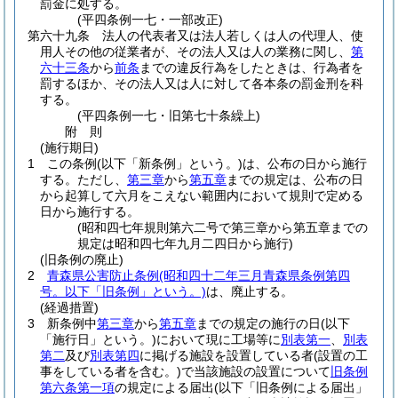
罰金に処する。
(平四条例一七・一部改正)
第六十九条
法人の代表者又は法人若しくは人の代理人、使
用人その他の従業者が、その法人又は人の業務に関し、
第
六十三条
から
前条
までの違反行為をしたときは、行為者を
罰するほか、その法人又は人に対して各本条の罰金刑を科
する。
(平四条例一七・旧第七十条繰上)
附
則
(施行期日)
1
この条例
(以下「新条例」という。)
は、公布の日から施行
する。
ただし、
第三章
から
第五章
までの規定は、公布の日
から起算して六月をこえない範囲内において規則で定める
日から施行する。
(昭和四七年規則第六二号で第三章から第五章までの
規定は昭和四七年九月二四日から施行)
(旧条例の廃止)
2
青森県公害防止条例
(昭和四十二年三月青森県条例第四
号。以下「旧条例」という。)
は、廃止する。
(経過措置)
3
新条例中
第三章
から
第五章
までの規定の施行の日
(以下
「施行日」という。)
において現に工場等に
別表第一
、
別表
第二
及び
別表第四
に掲げる施設を設置している者
(設置の工
事をしている者を含む。)
で当該施設の設置について
旧条例
第六条第一項
の規定による届出
(以下「旧条例による届出」