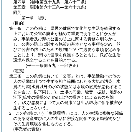
第四章
雑則
(第五十九条―第六十二条)
第五章
罰則
(第六十三条―第六十九条)
附則
第一章
総則
(目的)
第一条
この条例は、県民の健康で文化的な生活を確保する
上において公害の防止が極めて重要であることにかんが
み、事業者及び県の公害の防止に関する責務を明らかに
し、公害の防止に関する施策の基本となる事項を定め、並
びに公害の防止のための規制について必要な事項を定める
ことにより、県民の健康を保護するとともに、良好な生活
環境を保全することを目的とする。
(平一一条例五九・一部改正)
(定義)
第二条
この条例において「公害」とは、事業活動その他の
人の活動に伴つて生ずる相当範囲にわたる大気の汚染、水
質の汚濁
(水質以外の水の状態又は水底の底質が悪化するこ
とを含む。以下同じ。)
、土壌の汚染、騒音、振動、地盤の
沈下
(鉱物の掘採のための土地の掘さくによるものを除
く。)
及び悪臭によつて人の健康又は生活環境に係る被害が
生ずることをいう。
2
この条例にいう「生活環境」には、人の生活に密接な関係
のある財産並びに人の生活に密接な関係のある動植物及び
その生育環境を含むものとする。
(事業者の責務)