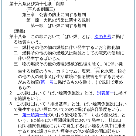
第十六条及び第十七条
削除
(平八条例四三)
第三章
公害の防止に関する規制
第一節
大気の汚染に関する規制
第一款
ばい煙に関する規制
(定義)
第十八条
この款において「ばい煙」とは、
次の各号
に掲げ
る物質をいう。
一
燃料その他の物の燃焼に伴い発生するいおう酸化物
二
燃料その他の物の燃焼又は熱源としての電気の使用に
伴い発生するばいじん
三
物の燃焼その他の処理
(機械的処理を除く。)
に伴い発
ふつ
生する物質のうち、カドミウム、塩素、
化水素、鉛そ
弗
の他の人の健康又は生活環境に係る被害を生ずるおそれ
がある物質
(
第一号
に掲げるものを除く。)
で規則で定め
るもの
2
この款において「ばい煙関係施設」とは、
別表第一
に掲げ
る施設をいう。
3
この款において「排出基準」とは、ばい煙関係施設におい
て発生するばい煙についての次に掲げる許容限度をいう。
一
第一項第一号
のいおう酸化物
(以下「いおう酸化物」と
いう。)
に係るばい煙関係施設において発生し、排出口
(ばい煙関係施設において発生するばい煙を大気中に排出
するために設けられた煙突その他の施設の開口部をい