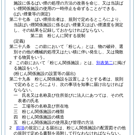
施設に係るばい煙の処理の方法の改善を命じ、又は当該ば
い煙関係施設の使用の一時停止を命ずることができる。
(ばい煙量等の測定)
第二十七条
ばい煙排出者は、規則で定めるところにより、
当該ばい煙関係施設に係るばい煙量又はばい煙濃度を測定
し、その結果を記録しておかなければならない。
第二款
粉じんに関する規制
(定義)
第二十八条
この款において「粉じん」とは、物の破砕、選
別その他の機械的処理又はたい積に伴い発生し、又は飛散
する物質をいう。
2
この款において「粉じん関係施設」とは、
別表第二
に掲げ
る施設をいう。
(粉じん関係施設の設置等の届出)
第二十九条
粉じん関係施設を設置しようとする者は、規則
で定めるところにより、次の事項を知事に届け出なければ
ならない。
一
氏名又は名称及び住所並びに法人にあつては、その代
表者の氏名
二
工場等の名称及び所在地
三
粉じん関係施設の種類
四
粉じん関係施設の構造
五
粉じん関係施設の使用及び管理の方法
2
前項
の規定による届出は、粉じん関係施設の配置図その他
の規則で定める書類を添附して行なわなければならない。