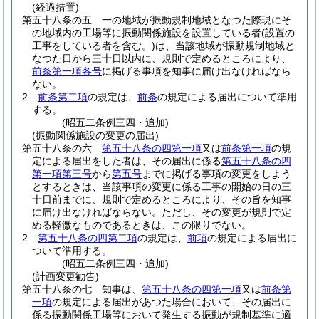
(経過措置)
第五十八条の五
一の地域が振動規制地域となつた際現にそ
の地域内の工場等に振動関係施設を設置している者
(設置の
工事をしている者を含む。)
は、当該地域が振動規制地域と
なつた日から三十日以内に、規則で定めるところにより、
前条第一項各号
に掲げる事項を知事に届け出なければなら
ない。
2
前条第二項
の規定は、
前条
の規定による届出について準用
する。
(昭五二条例三四・追加)
(振動関係施設の変更の届出)
第五十八条の六
第五十八条の四第一項
又は
前条第一項
の規
定による届出をした者は、その届出に係る
第五十八条の四
第一項第三号
から
第五号
までに掲げる事項の変更をしよう
とするときは、当該事項の変更に係る工事の開始の日の三
十日前までに、規則で定めるところにより、その旨を知事
に届け出なければならない。
ただし、その変更が規則で定
める軽微なものであるときは、この限りでない。
2
第五十八条の四第二項
の規定は、
前項
の規定による届出に
ついて準用する。
(昭五二条例三四・追加)
(計画変更勧告)
第五十八条の七
知事は、
第五十八条の四第一項
又は
前条第
一項
の規定による届出があつた場合において、その届出に
係る振動関係工場等において発生する振動が規制基準に適