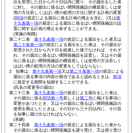
出を受理した日から六十日以内に限り、その届出をした者
に対し、その届出に係るばい煙関係施設の構造若しくは使
用の方法若しくはばい煙の処理の方法に関する計画の変更
(
同項
の規定による届出に係る計画の廃止を含む。)
又は
第
十九条第一項
の規定による届出に係るばい煙関係施設の設
置に関する計画の廃止を命ずることができる。
(実施の制限)
第二十二条
第十九条第一項
の規定による届出をした者又は
第二十条第一項
の規定による届出をした者は、その届出が
受理された日から六十日を経過した後でなければ、それぞ
れ、その届出に係るばい煙関係施設を設置し、又はその届
出に係るばい煙関係施設の構造若しくは使用の方法若しく
はばい煙の処理の方法の変更をしてはならない。
2
知事は、
第十九条第一項
又は
第二十条第一項
の規定による
届出に係る事項の内容が相当であると認めるときは、
前項
に規定する期間を短縮することができる。
(氏名の変更等の届出)
第二十三条
第十九条第一項
の規定による届出をした者は、
その届出に係る
同項第一号
若しくは
第二号
に掲げる事項に
変更があつたとき、又はその届出に係るばい煙関係施設の
使用を廃止したときは、その日から三十日以内に、その旨
を知事に届け出なければならない。
(承継)
第二十四条
第十九条第一項
の規定による届出をした者から
その届出に係るばい煙関係施設を譲り受け、又は借り受け