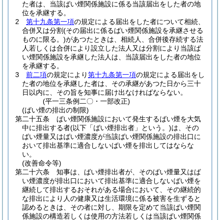
た者は、当該ばい煙関係施設に係る当該届出をした者の地
位を承継する。
2
第十九条第一項
の規定による届出をした者について相続、
合併又は分割
(その届出に係るばい煙関係施設を承継させる
ものに限る。)
があつたときは、相続人、合併後存続する法
人若しくは合併により設立した法人又は分割により当該ば
い煙関係施設を承継した法人は、当該届出をした者の地位
を承継する。
3
前二項
の規定により
第十九条第一項
の規定による届出をし
た者の地位を承継した者は、その承継があつた日から三十
日以内に、その旨を知事に届け出なければならない。
(平一三条例二〇・一部改正)
(ばい煙の排出の制限)
第二十五条
ばい煙関係施設において発生するばい煙を大気
中に排出する者
(以下「ばい煙排出者」という。)
は、その
ばい煙量又はばい煙濃度が当該ばい煙関係施設の排出口に
おいて排出基準に適合しないばい煙を排出してはならな
い。
(改善命令等)
第二十六条
知事は、ばい煙排出者が、そのばい煙量又はば
い煙濃度が排出口において排出基準に適合しないばい煙を
継続して排出するおそれがある場合において、その継続的
な排出により人の健康又は生活環境に係る被害を生ずると
認めるときは、その者に対し、期限を定めて当該ばい煙関
係施設の構造若しくは使用の方法若しくは当該ばい煙関係