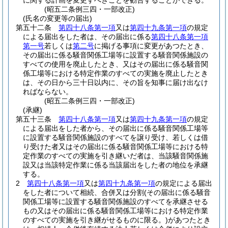
に関する計画を変更すべきことを勧告することができる。
(昭五二条例三四・一部改正)
(氏名の変更等の届出)
第五十二条
第四十八条第一項
又は
第四十九条第一項
の規定
による届出をした者は、その届出に係る
第四十八条第一項
第一号
若しくは
第二号
に掲げる事項に変更があつたとき、
その届出に係る騒音関係工場等に設置する騒音関係施設の
すべての使用を廃止したとき、又はその届出に係る騒音関
係工場等における特定作業のすべての実施を廃止したとき
は、その日から三十日以内に、その旨を知事に届け出なけ
ればならない。
(昭五二条例三四・一部改正)
(承継)
第五十三条
第四十八条第一項
又は
第四十九条第一項
の規定
による届出をした者から、その届出に係る騒音関係工場等
に設置する騒音関係施設のすべてを譲り受け、若しくは借
り受けた者又はその届出に係る騒音関係工場等における特
定作業のすべての実施を引き継いだ者は、当該騒音関係施
設又は当該特定作業に係る当該届出をした者の地位を承継
する。
2
第四十八条第一項
又は
第四十九条第一項
の規定による届出
をした者について相続、合併又は分割
(その届出に係る騒音
関係工場等に設置する騒音関係施設のすべてを承継させる
もの又はその届出に係る騒音関係工場等における特定作業
のすべての実施を引き継がせるものに限る。)
があつたとき