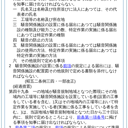
を知事に届け出なければならない。
一
氏名又は名称及び住所並びに法人にあつては、その代
表者の氏名
二
工場等の名称及び所在地
三
騒音関係施設の設置に係る届出にあつては騒音関係施
設の種類及び能力ごとの数、特定作業の実施に係る届出
にあつては特定作業の種類
四
騒音の防止の方法
五
騒音関係施設の設置に係る届出にあつては騒音関係施
設の使用の方法、特定作業の実施に係る届出にあつては
特定作業の実施の方法
六
その他規則で定める事項
2
騒音関係施設の設置に係る
前項
の規定による届出には、騒
音関係施設の配置図その他規則で定める書類を添付しなけ
ればならない。
(昭五二条例三四・一部改正)
(経過措置)
第四十九条
一の地域が騒音規制地域となつた際現にその地
域内の工場等に騒音関係施設を設置している者
(設置の工事
をしている者を含む。)
又はその地域内の工場等において特
定作業を実施している者
(実施に係る工事をしている者を含
む。)
は、当該地域が騒音規制地域となつた日から三十日以
内に、規則で定めるところにより、
前条第一項各号
に掲げ
る事項を知事に届け出なければならない。
2
前条第二項
の規定は、
前項
の規定による届出について準用