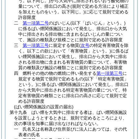
う。以下同じ。)
から大気中に排出されるいおう酸化物の
量について、排出口の高さ
(規則で定める方法により補正
を加えたものをいう。以下同じ。)
に応じて規則で定める
許容限度
二
第一項第二号
のばいじん
(以下「ばいじん」という。)
に係るばい煙関係施設において発生し、排出口から大気
中に排出される排出物に含まれるばいじんの量につい
て、施設の種類及び規模ごとに規則で定める許容限度
三
第一項第三号
に規定する物質
(
次号
の特定有害物質を除
く。以下この款において「有害物質」という。)
に係るば
い煙関係施設において発生し、排出口から大気中に排出
される排出物に含まれる有害物質の量について、有害物
質の種類及び施設の種類ごとに規則で定める許容限度
四
燃料その他の物の燃焼に伴い発生する
第一項第三号
に
規定する物質で規則で定めるもの
(以下「特定有害物質」
という。)
に係るばい煙関係施設において発生し、排出口
から大気中に排出される特定有害物質の量について、特
定有害物質の種類ごとに排出口の高さに応じて規則で定
める許容限度
(ばい煙関係施設の設置の届出)
第十九条
ばい煙を大気中に排出する者は、ばい煙関係施設
を設置しようとするときは、規則で定めるところにより、
次の事項を知事に届け出なければならない。
一
氏名又は名称及び住所並びに法人にあつては、その代
表者の氏名