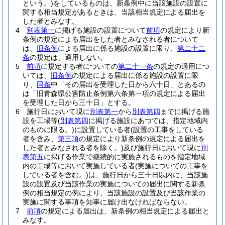
という。)
をしているものは、新条例中に当該施設の設置に
関する相当規定があるときは、当該相当規定による届出を
した者とみなす。
4
別表第一
に掲げる施設の設置について
前項
の規定により新
条例の規定による届出をした者とみなされる者について
は、
旧条例
による届出に係る施設の設置に限り、
第二十二
条
の規定は、適用しない。
5
前項
に規定する者についての
第二十一条
の規定の適用につ
いては、
旧条例
の規定による届出に係る施設の設置に限
り、
同条
中「その届出を受理した日から六十日」とあるの
は「旧青森県公害防止条例第六条第一項の規定による届出
を受理した日から三十日」とする。
6
施行日において現に
別表第一
から
別表第四
までに掲げる施
設を工場等
(
別表第四
に掲げる施設にあつては、指定地域内
のものに限る。)
に設置している者
(設置の工事をしている
者を含み、
第三項
の規定により新条例の規定による届出を
した者とみなされる者を除く。)
及び施行日において現に
別
表第五
に掲げる作業で継続的に実施されるものを指定地域
内の工場等において実施している者
(実施についての工事を
している者を含む。)
は、施行日から三十日以内に、当該施
設の設置及び当該作業の実施についての届出に関する新条
例の相当規定の例により、当該施設の設置及び当該作業の
実施に関する事項を知事に届け出なければならない。
7
前項
の規定による届出は、新条例の相当規定による届出と
みなす。