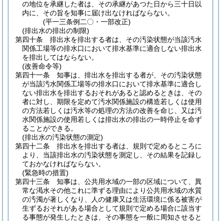
の地位を承継した者は、その承継があつた日から三十日以
内に、その旨を知事に届け出なければならない。
(平一三条例二〇・一部改正)
(排出水の排出の制限)
第四十条
排出水を排出する者は、その汚染状態が当該汚水
関係工場等の排水口において排水基準に適合しない排出水
を排出してはならない。
(改善命令等)
第四十一条
知事は、排出水を排出する者が、その汚染状態
が当該汚水関係工場等の排水口において排水基準に適合し
ない排出水を排出するおそれがあると認めるときは、その
者に対し、期限を定めて汚水関係施設の構造若しくは使用
の方法若しくは汚水等の処理の方法の改善を命じ、又は汚
水関係施設の使用若しくは排出水の排出の一時停止を命ず
ることができる。
(排出水の汚染状態の測定)
第四十二条
排出水を排出する者は、規則で定めるところに
より、当該排出水の汚染状態を測定し、その結果を記録し
ておかなければならない。
(緊急時の措置)
第四十三条
知事は、公共用水域の一部の区域について、異
常な渇水その他これに準ずる理由により公共用水域の水質
の汚濁が著しくなり、人の健康又は生活環境に係る被害が
生ずるおそれがある場合として規則で定める場合に該当す
る事態が発生したときは、その事態を一般に周知させると