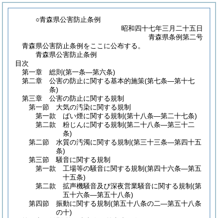
○青森県公害防止条例
昭和四十七年三月二十五日
青森県条例第二号
青森県公害防止条例をここに公布する。
青森県公害防止条例
目次
第一章
総則
(第一条―第六条)
第二章
公害の防止に関する基本的施策
(第七条―第十七
条)
第三章
公害の防止に関する規制
第一節
大気の汚染に関する規制
第一款
ばい煙に関する規制
(第十八条―第二十七条)
第二款
粉じんに関する規制
(第二十八条―第三十二
条)
第二節
水質の汚濁に関する規制
(第三十三条―第四十五
条)
第三節
騒音に関する規制
第一款
工場等の騒音に関する規制
(第四十六条―第五
十五条)
第二款
拡声機騒音及び深夜営業騒音に関する規制
(第
五十六条―第五十八条)
第四節
振動に関する規制
(第五十八条の二―第五十八条
の十)