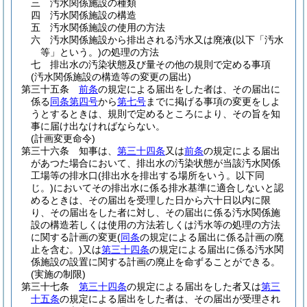
三
汚水関係施設の種類
四
汚水関係施設の構造
五
汚水関係施設の使用の方法
六
汚水関係施設から排出される汚水又は廃液
(以下「汚水
等」という。)
の処理の方法
七
排出水の汚染状態及び量その他の規則で定める事項
(汚水関係施設の構造等の変更の届出)
第三十五条
前条
の規定による届出をした者は、その届出に
係る
同条第四号
から
第七号
までに掲げる事項の変更をしよ
うとするときは、規則で定めるところにより、その旨を知
事に届け出なければならない。
(計画変更命令)
第三十六条
知事は、
第三十四条
又は
前条
の規定による届出
があつた場合において、排出水の汚染状態が当該汚水関係
工場等の排水口
(排出水を排出する場所をいう。以下同
じ。)
においてその排出水に係る排水基準に適合しないと認
めるときは、その届出を受理した日から六十日以内に限
り、その届出をした者に対し、その届出に係る汚水関係施
設の構造若しくは使用の方法若しくは汚水等の処理の方法
に関する計画の変更
(
同条
の規定による届出に係る計画の廃
止を含む。)
又は
第三十四条
の規定による届出に係る汚水関
係施設の設置に関する計画の廃止を命ずることができる。
(実施の制限)
第三十七条
第三十四条
の規定による届出をした者又は
第三
十五条
の規定による届出をした者は、その届出が受理され