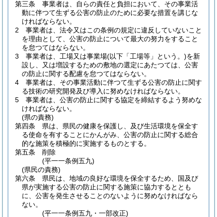
第三条
事業者は、自らの責任と負担において、その事業活
動に伴つて生ずる公害の防止のために必要な措置を講じな
ければならない。
2
事業者は、法令又はこの条例の規定に違反していないこと
を理由として、公害の防止について最大の努力をすること
を怠つてはならない。
3
事業者は、工場又は事業場
(以下「工場等」という。)
を新
設し、又は増設するための敷地の選定にあたつては、公害
の防止に関する配慮を怠つてはならない。
4
事業者は、その事業活動に伴つて生ずる公害の防止に関す
る技術の研究開発及び導入に努めなければならない。
5
事業者は、公害の防止に関する協定を締結するよう努めな
ければならない。
(県の責務)
第四条
県は、県民の健康を保護し、及び生活環境を保全す
る使命を有することにかんがみ、公害の防止に関する総合
的な施策を積極的に実施するものとする。
第五条
削除
(平一一条例五九)
(県民の責務)
第六条
県民は、地域の良好な環境を保全するため、国及び
県が実施する公害の防止に関する施策に協力するととも
に、公害を発生させることのないように努めなければなら
ない。
(平一一条例五九・一部改正)