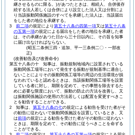
継させるものに限る。)
があつたときは、相続人、合併後存
続する法人若しくは合併により設立した法人又は分割によ
り当該振動関係施設のすべてを承継した法人は、当該届出
をした者の地位を承継する。
3
前二項
の規定により
第五十八条の四第一項
又は
第五十八条
の五第一項
の規定による届出をした者の地位を承継した者
は、その承継があつた日から三十日以内に、その旨を知事
に届け出なければならない。
(昭五二条例三四・追加、平一三条例二〇・一部改
正)
(改善勧告及び改善命令)
第五十八条の十
知事は、振動規制地域内に設置されている
振動関係工場等において発生する振動が規制基準に適合し
ないことによりその振動関係工場等の周辺の生活環境が損
なわれていると認めるときは、当該振動関係工場等を設置
している者に対し、期限を定めて、その事態を除去するた
めに必要な限度において、振動の防止の方法を改善し、又
は振動関係施設の使用の方法若しくは配置を変更すべきこ
とを勧告することができる。
2
知事は、
第五十八条の七
の規定による勧告を受けた者がそ
の勧告に従わないで振動関係施設を設置しているとき、又
は
前項
の規定による勧告を受けた者がその勧告に従わない
ときは、期限を定めて、その勧告に従うべきことを命ずる
ことができる。
3
前二項
の規定は、
第五十八条の五第一項
の規定による届出