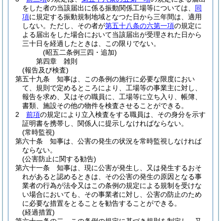
をした者の当該届出に係る振動関係工場等については、
同
項
に規定する振動規制地域となつた日から三年間は、適用
しない。
ただし、その者が
第五十八条の六第一項
の規定に
よる届出をした場合において当該届出が受理された日から
三十日を経過したときは、この限りでない。
(昭五二条例三四・追加)
第四章
雑則
(報告及び検査)
第五十九条
知事は、この条例の施行に必要な限度におい
て、規則で定めるところにより、工場等の事業主に対し、
報告を求め、又はその職員に、工場等に立ち入り、帳簿、
書類、施設その他の物件を検査させることができる。
2
前項
の規定により立入検査をする職員は、その身分を示す
証明書を携帯し、関係人に提示しなければならない。
(常時監視)
第六十条
知事は、公害の発生の状況を常時監視しなければ
ならない。
(公害防止に関する勧告)
第六十一条
知事は、現に公害が発生し、又は発生するおそ
れがあると認めるときは、その公害の発生の原因となる事
業者の行為が法令又はこの条例の規定による規制を受けな
い場合においても、その事業者に対し、公害の防止のため
に必要な措置をとることを勧告することができる。
(経過措置)