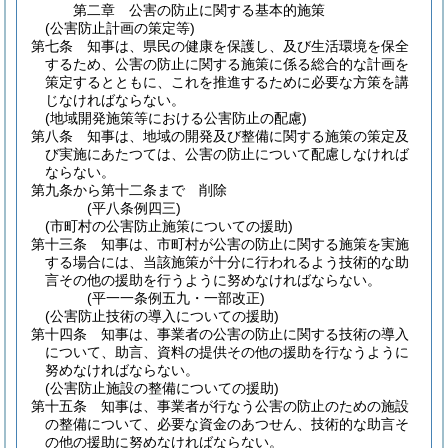
第二章
公害の防止に関する基本的施策
(公害防止計画の策定等)
第七条
知事は、県民の健康を保護し、及び生活環境を保全
するため、公害の防止に関する施策に係る総合的な計画を
策定するとともに、これを推進するために必要な方策を講
じなければならない。
(地域開発施策等における公害防止の配慮)
第八条
知事は、地域の開発及び整備に関する施策の策定及
び実施にあたつては、公害の防止について配慮しなければ
ならない。
第九条から第十二条まで
削除
(平八条例四三)
(市町村の公害防止施策についての援助)
第十三条
知事は、市町村が公害の防止に関する施策を実施
する場合には、当該施策が十分に行われるよう技術的な助
言その他の援助を行うように努めなければならない。
(平一一条例五九・一部改正)
(公害防止技術の導入についての援助)
第十四条
知事は、事業者の公害の防止に関する技術の導入
について、助言、資料の提供その他の援助を行なうように
努めなければならない。
(公害防止施設の整備についての援助)
第十五条
知事は、事業者が行なう公害の防止のための施設
の整備について、必要な資金のあつせん、技術的な助言そ
の他の援助に努めなければならない。