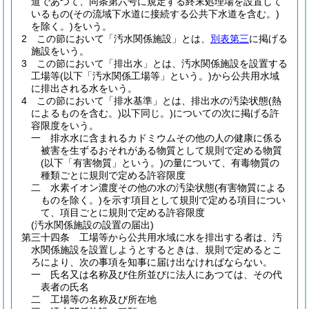
道であつて、同条第六号に規定する終末処理場を設置して
いるもの
(その流域下水道に接続する公共下水道を含む。)
を除く。)
をいう。
2
この節において「汚水関係施設」とは、
別表第三
に掲げる
施設をいう。
3
この節において「排出水」とは、汚水関係施設を設置する
工場等
(以下「汚水関係工場等」という。)
から公共用水域
に排出される水をいう。
4
この節において「排水基準」とは、排出水の汚染状態
(熱
によるものを含む。)
以下同じ。
)についての次に掲げる許
容限度をいう。
一
排水水に含まれるカドミウムその他の人の健康に係る
被害を生ずるおそれがある物質として規則で定める物質
(以下「有害物質」という。)
の量について、有毒物質の
種類ごとに規則で定める許容限度
二
水素イオン濃度その他の水の汚染状態
(有害物質による
ものを除く。)
を示す項目として規則で定める項目につい
て、項目ごとに規則で定める許容限度
(汚水関係施設の設置の届出)
第三十四条
工場等から公共用水域に水を排出する者は、汚
水関係施設を設置しようとするときは、規則で定めるとこ
ろにより、次の事項を知事に届け出なければならない。
一
氏名又は名称及び住所並びに法人にあつては、その代
表者の氏名
二
工場等の名称及び所在地