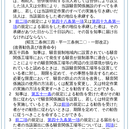
は、相続人、合併後存続する法人若しくは合併により設立
した法人又は分割により、当該騒音関係施設のすべてを承
継し、若しくは当該特定作業のすべての実施を引き継いだ
法人は、当該届出をした者の地位を承継する。
3
前二項
の規定により
第四十八条第一項
又は
第四十九条第一
項
の規定による届出をした者の地位を承継した者は、その
承継があつた日から三十日以内に、その旨を知事に届け出
なければならない。
(昭五二条例三四・平一三条例二〇・一部改正)
(改善勧告及び改善命令)
第五十四条
知事は、騒音規制地域内に設置されている騒音
関係工場等において発生する騒音が規制基準に適合しない
ことによりその騒音関係工場等の周辺の生活環境が損なわ
れていると認めるときは、当該騒音関係工場等を設置して
いる者に対し、期限を定めて、その事態を除去するために
必要な限度において、騒音の防止の方法を改善し、騒音関
係施設の使用の方法若しくは配置を変更し、又は特定作業
の実施の方法を変更すべきことを勧告することができる。
2
知事は、
第五十一条
の規定による勧告を受けた者がその勧
告に従わないで騒音関係施設を設置し、若しくは特定作業
を実施しているとき、又は
前項
の規定による勧告を受けた
者がその勧告に従わないときは、期限を定めて、その勧告
に従うべきことを命ずることができる。
3
前二項
の規定は、
第四十九条第一項
の規定による届出をし
た者の当該届出に係る騒音関係工場等については、
同項
に