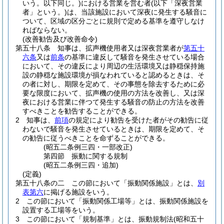
いう。以下同じ。)
における営業を営む者
(以下「深夜営業
者」という。)
は、当該施設において深夜に発生する騒音に
ついて、区域の区分ごとに規則で定める基準を遵守しなけ
ればならない。
(改善勧告及び改善命令)
第五十八条
知事は、拡声機使用者又は深夜営業者が
第五十
六条
又は
前条
の基準に違反して騒音を発生させている場合
において、その違反により周辺の生活環境又は静穏保持施
設の静穏な施設環境が損なわれていると認めるときは、そ
の者に対し、期限を定めて、その事態を除去するために必
要な限度において、拡声機の使用の方法を改善し、又は深
夜における営業に伴つて発生する騒音の防止の方法を改善
すべきことを勧告することができる。
2
知事は、
前項
の規定により勧告を受けた者がその勧告に従
わないで騒音を発生させているときは、期限を定めて、そ
の勧告に従うべきことを命ずることができる。
(昭五二条例三四・一部改正)
第四節
振動に関する規制
(昭五二条例三四・追加)
(定義)
第五十八条の二
この節において「振動関係施設」とは、
別
表第六
に掲げる施設をいう。
2
この節において「振動関係工場等」とは、振動関係施設を
設置する工場等をいう。
3
この節において「規制基準」とは、振動規制法
(昭和五十