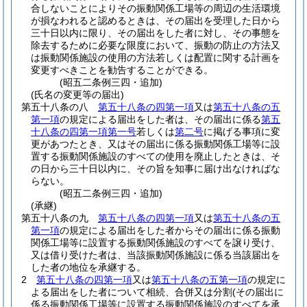
合しないことによりその振動関係工場等の周辺の生活環境
が損なわれると認めるときは、その届出を受理した日から
三十日以内に限り、その届出をした者に対し、その事態を
除去するために必要な限度において、振動の防止の方法又
は振動関係施設の使用の方法若しくは配置に関する計画を
変更すべきことを勧告することができる。
(昭五二条例三四・追加)
(氏名の変更等の届出)
第五十八条の八
第五十八条の四第一項
又は
第五十八条の五
第一項
の規定による届出をした者は、その届出に係る
第五
十八条の四第一項第一号
若しくは
第二号
に掲げる事項に変
更があつたとき、又はその届出に係る振動関係工場等に設
置する振動関係施設のすべての使用を廃止したときは、そ
の日から三十日以内に、その旨を知事に届け出なければな
らない。
(昭五二条例三四・追加)
(承継)
第五十八条の九
第五十八条の四第一項
又は
第五十八条の五
第一項
の規定による届出をした者からその届出に係る振動
関係工場等に設置する振動関係施設のすべてを譲り受け、
又は借り受けた者は、当該振動関係施設に係る当該届出を
した者の地位を承継する。
2
第五十八条の四第一項
又は
第五十八条の五第一項
の規定に
よる届出をした者について相続、合併又は分割
(その届出に
係る振動関係工場等に設置する振動関係施設のすべてを承