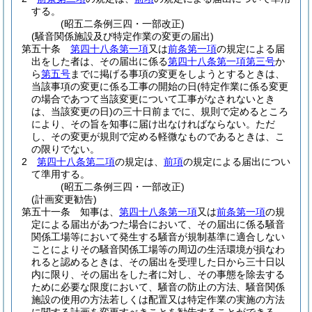
する。
(昭五二条例三四・一部改正)
(騒音関係施設及び特定作業の変更の届出)
第五十条
第四十八条第一項
又は
前条第一項
の規定による届
出をした者は、その届出に係る
第四十八条第一項第三号
か
ら
第五号
までに掲げる事項の変更をしようとするときは、
当該事項の変更に係る工事の開始の日
(特定作業に係る変更
の場合であつて当該変更について工事がなされないとき
は、当該変更の日)
の三十日前までに、規則で定めるところ
により、その旨を知事に届け出なければならない。
ただ
し、その変更が規則で定める軽微なものであるときは、こ
の限りでない。
2
第四十八条第二項
の規定は、
前項
の規定による届出につい
て準用する。
(昭五二条例三四・一部改正)
(計画変更勧告)
第五十一条
知事は、
第四十八条第一項
又は
前条第一項
の規
定による届出があつた場合において、その届出に係る騒音
関係工場等において発生する騒音が規制基準に適合しない
ことによりその騒音関係工場等の周辺の生活環境が損なわ
れると認めるときは、その届出を受理した日から三十日以
内に限り、その届出をした者に対し、その事態を除去する
ために必要な限度において、騒音の防止の方法、騒音関係
施設の使用の方法若しくは配置又は特定作業の実施の方法