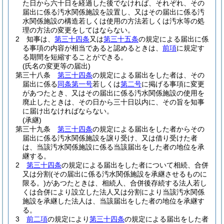
た日から六十日を経過した後でなければ、それぞれ、その
届出に係る汚水関係施設を設置し、又はその届出に係る汚
水関係施設の構造若しくは使用の方法若しくは汚水等の処
理の方法の変更をしてはならない。
2
知事は、
第三十四条
又は
第三十五条
の規定による届出に係
る事項の内容が相当であると認めるときは、
前項
に規定す
る期間を短縮することができる。
(氏名の変更等の届出)
第三十八条
第三十四条
の規定による届出をした者は、その
届出に係る
同条第一号
若しくは
第二号
に掲げる事項に変更
があつたとき、又はその届出に係る汚水関係施設の使用を
廃止したときは、その日から三十日以内に、その旨を知事
に届け出なければならない。
(承継)
第三十九条
第三十四条
の規定による届出をした者からその
届出に係る汚水関係施設を譲り受け、又は借り受けた者
は、当該汚水関係施設に係る当該届出をした者の地位を承
継する。
2
第三十四条
の規定による届出をした者について相続、合併
又は分割
(その届出に係る汚水関係施設を承継させるものに
限る。)
があつたときは、相続人、合併後存続する法人若し
くは合併により設立した法人又は分割により当該汚水関係
施設を承継した法人は、当該届出をした者の地位を承継す
る。
3
前二項
の規定により
第三十四条
の規定による届出をした者