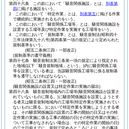
第四十六条
この款において「騒音関係施設」とは、
別表第
四
に掲げる施設をいう。
2
この款において「特定作業」とは、
別表第五
に掲げる作業
で継続的に実施されるものをいう。
3
この款において「騒音関係工場等」とは、騒音関係施設を
設置する工場等及び特定作業を実施する工場等をいう。
4
この款において「規制基準」とは、騒音規制法
(昭和四十
三年法律第九十八号)
第四条第一項の規定により定められた
規制基準をいう。
(昭五二条例三四・一部改正)
(規制基準の遵守義務)
第四十七条
騒音規制法第三条第一項の規定により指定され
た地域
(以下「騒音規制地域」という。)
内に騒音関係工場
等を設置している者は、当該騒音関係工場等に係る規制基
準を遵守しなければならない。
(昭五二条例三四・一部改正)
(騒音関係施設の設置又は特定作業の実施の届出)
第四十八条
騒音規制地域内の工場等
(騒音関係施設が設置さ
れていないものに限る。)
に騒音関係施設を設置しようとす
る者又は騒音規制地域内の工場等
(特定作業が実施されてい
ないものに限る。)
において特定作業を実施しようとする者
は、その騒音関係施設の設置の工事の開始の日又はその特
定作業の実施に係る工事の開始の日
(その特定作業の実施に
ついて工事がなされない場合は、その特定作業の開始の日)
の三十日前までに、規則で定めるところにより、次の事項