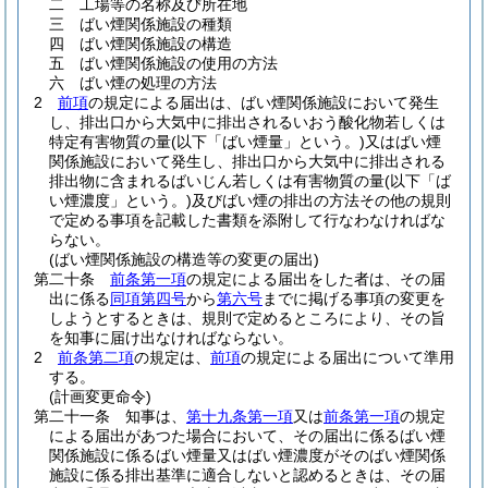
二
工場等の名称及び所在地
三
ばい煙関係施設の種類
四
ばい煙関係施設の構造
五
ばい煙関係施設の使用の方法
六
ばい煙の処理の方法
2
前項
の規定による届出は、ばい煙関係施設において発生
し、排出口から大気中に排出されるいおう酸化物若しくは
特定有害物質の量
(以下「ばい煙量」という。)
又はばい煙
関係施設において発生し、排出口から大気中に排出される
排出物に含まれるばいじん若しくは有害物質の量
(以下「ば
い煙濃度」という。)
及びばい煙の排出の方法その他の規則
で定める事項を記載した書類を添附して行なわなければな
らない。
(ばい煙関係施設の構造等の変更の届出)
第二十条
前条第一項
の規定による届出をした者は、その届
出に係る
同項第四号
から
第六号
までに掲げる事項の変更を
しようとするときは、規則で定めるところにより、その旨
を知事に届け出なければならない。
2
前条第二項
の規定は、
前項
の規定による届出について準用
する。
(計画変更命令)
第二十一条
知事は、
第十九条第一項
又は
前条第一項
の規定
による届出があつた場合において、その届出に係るばい煙
関係施設に係るばい煙量又はばい煙濃度がそのばい煙関係
施設に係る排出基準に適合しないと認めるときは、その届