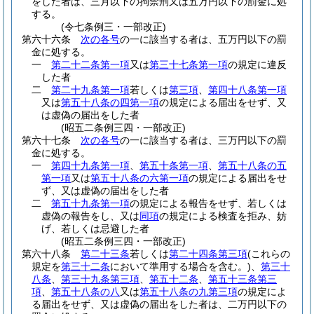
をした者は、三月以下の拘禁刑又は五万円以下の罰金に処
する。
(令七条例三・一部改正)
第六十六条
次の各号
の一に該当する者は、五万円以下の罰
金に処する。
一
第二十二条第一項
又は
第三十七条第一項
の規定に違反
した者
二
第二十九条第一項
若しくは
第三項
、
第四十八条第一項
又は
第五十八条の四第一項
の規定による届出をせず、又
は虚偽の届出をした者
(昭五二条例三四・一部改正)
第六十七条
次の各号
の一に該当する者は、三万円以下の罰
金に処する。
一
第四十九条第一項
、
第五十条第一項
、
第五十八条の五
第一項
又は
第五十八条の六第一項
の規定による届出をせ
ず、又は虚偽の届出をした者
二
第五十九条第一項
の規定による報告をせず、若しくは
虚偽の報告をし、又は
同項
の規定による検査を拒み、妨
げ、若しくは忌避した者
(昭五二条例三四・一部改正)
第六十八条
第二十三条
若しくは
第二十四条第三項
(これらの
規定を
第三十二条
において準用する場合を含む。)
、
第三十
八条
、
第三十九条第三項
、
第五十二条
、
第五十三条第三
項
、
第五十八条の八
又は
第五十八条の九第三項
の規定によ
る届出をせず、又は虚偽の届出をした者は、二万円以下の