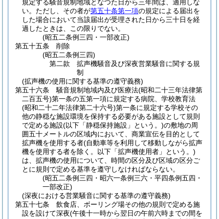
規定する騒音規制地域となつた日から三年間は、適用しな
い。
ただし、その者が
第五十条第一項
の規定による届出を
した場合において当該届出が受理された日から三十日を経
過したときは、この限りでない。
(昭五二条例三四・一部改正)
第五十五条
削除
(昭五二条例三四)
第二款
拡声機騒音及び深夜営業騒音に関する規
制
(拡声機の使用に関する基準の遵守義務)
第五十六条
騒音規制地域内及び医療法
(昭和二十三年法律第
二百五号)
第一条の五第一項に規定する病院、学校教育法
(昭和二十二年法律第二十六号)
第一条に規定する学校その
他の静穏な施設環境を保持する必要がある施設として規則
で定める施設
(以下「静穏保持施設」という。)
の敷地の周
囲五十メートルの区域内において、商業宣伝を目的として
拡声機を使用する者
(自動車等を利用して移動しながら拡声
機を使用する者を除く。以下「拡声機使用者」という。)
は、拡声機の使用について、時間の区分及び区域の区分ご
とに規則で定める基準を遵守しなければならない。
(昭五二条例三四・昭六一条例三六・平四条例五四・
一部改正)
(深夜における営業騒音に関する基準の遵守義務)
第五十七条
飲食店、ボーリング場その他の規則で定める施
設を設けて深夜
(午後十一時から翌日の午前六時までの間を