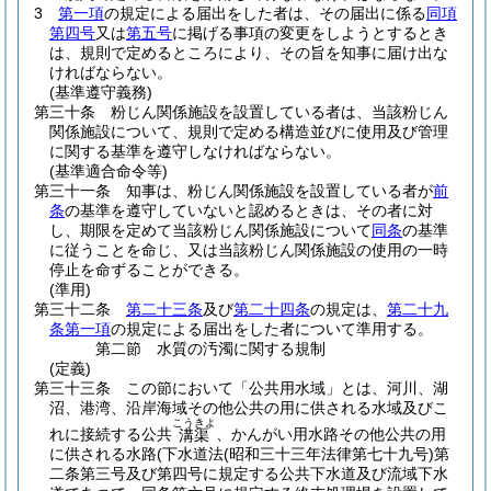
3
第一項
の規定による届出をした者は、その届出に係る
同項
第四号
又は
第五号
に掲げる事項の変更をしようとするとき
は、規則で定めるところにより、その旨を知事に届け出な
ければならない。
(基準遵守義務)
第三十条
粉じん関係施設を設置している者は、当該粉じん
関係施設について、規則で定める構造並びに使用及び管理
に関する基準を遵守しなければならない。
(基準適合命令等)
第三十一条
知事は、粉じん関係施設を設置している者が
前
条
の基準を遵守していないと認めるときは、その者に対
し、期限を定めて当該粉じん関係施設について
同条
の基準
に従うことを命じ、又は当該粉じん関係施設の使用の一時
停止を命ずることができる。
(準用)
第三十二条
第二十三条
及び
第二十四条
の規定は、
第二十九
条第一項
の規定による届出をした者について準用する。
第二節
水質の汚濁に関する規制
(定義)
第三十三条
この節において「公共用水域」とは、河川、湖
沼、港湾、沿岸海域その他公共の用に供される水域及びこ
こうきよ
れに接続する公共
、かんがい用水路その他公共の用
溝渠
に供される水路
(下水道法
(昭和三十三年法律第七十九号)
第
二条第三号及び第四号に規定する公共下水道及び流域下水