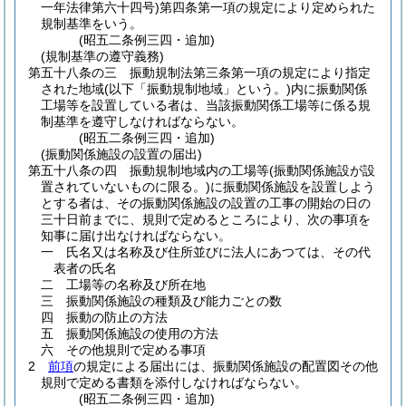
一年法律第六十四号)
第四条第一項の規定により定められた
規制基準をいう。
(昭五二条例三四・追加)
(規制基準の遵守義務)
第五十八条の三
振動規制法第三条第一項の規定により指定
された地域
(以下「振動規制地域」という。)
内に振動関係
工場等を設置している者は、当該振動関係工場等に係る規
制基準を遵守しなければならない。
(昭五二条例三四・追加)
(振動関係施設の設置の届出)
第五十八条の四
振動規制地域内の工場等
(振動関係施設が設
置されていないものに限る。)
に振動関係施設を設置しよう
とする者は、その振動関係施設の設置の工事の開始の日の
三十日前までに、規則で定めるところにより、次の事項を
知事に届け出なければならない。
一
氏名又は名称及び住所並びに法人にあつては、その代
表者の氏名
二
工場等の名称及び所在地
三
振動関係施設の種類及び能力ごとの数
四
振動の防止の方法
五
振動関係施設の使用の方法
六
その他規則で定める事項
2
前項
の規定による届出には、振動関係施設の配置図その他
規則で定める書類を添付しなければならない。
(昭五二条例三四・追加)