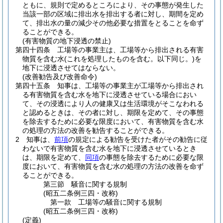
ともに、規則で定めるところにより、その事態が発生した
当該一部の区域に排出水を排出する者に対し、期間を定め
て、排出水の量の減少その他必要な措置をとることを命ず
ることができる。
(有害物質の地下浸透の禁止)
第四十四条
工場等の事業主は、工場等から排出される有害
物質を含む水
(これを処理したものを含む。以下同じ。)
を
地下に浸透させてはならない。
(改善勧告及び改善命令)
第四十五条
知事は、工場等の事業主が工場等から排出され
る有害物質を含む水を地下に浸透させている場合におい
て、その浸透により人の健康又は生活環境がそこなわれる
と認めるときは、その者に対し、期限を定めて、その事態
を除去するために必要な限度において、有害物質を含む水
の処理の方法の改善を勧告することができる。
2
知事は、
前項
の規定による勧告を受けた者がその勧告に従
わないで有害物質を含む水を地下に浸透させているとき
は、期限を定めて、
同項
の事態を除去するために必要な限
度において、有害物質を含む水の処理の方法の改善を命ず
ることができる。
第三節
騒音に関する規制
(昭五二条例三四・改称)
第一款
工場等の騒音に関する規制
(昭五二条例三四・改称)
(定義)