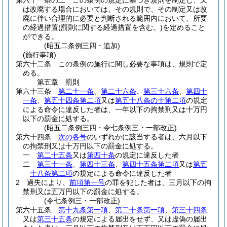
第六十一条の二
この条例の規定に基づき規則を制定し、又
は改廃する場合においては、その規則で、その制定又は改
廃に伴い合理的に必要と判断される範囲内において、所要
の経過措置
(罰則に関する経過措置を含む。)
を定めること
ができる。
(昭五二条例三四・追加)
(施行事項)
第六十二条
この条例の施行に関し必要な事項は、規則で定
める。
第五章
罰則
第六十三条
第二十一条
、
第二十六条
、
第三十六条
、
第四十
一条
、
第五十四条第二項
又は
第五十八条の十第二項
の規定
による命令に違反した者は、一年以下の拘禁刑又は十万円
以下の罰金に処する。
(昭五二条例三四・令七条例三・一部改正)
第六十四条
次の各号
のいずれかに該当する者は、六月以下
の拘禁刑又は十万円以下の罰金に処する。
一
第二十五条
又は
第四十条
の規定に違反した者
二
第三十一条
、
第四十三条
、
第四十五条第二項
又は
第五
十八条第二項
の規定による命令に違反した者
2
過失により、
前項第一号
の罪を犯した者は、三月以下の拘
禁刑又は五万円以下の罰金に処する。
(令七条例三・一部改正)
第六十五条
第十九条第一項
、
第二十条第一項
、
第三十四条
又は
第三十五条
の規定による届出をせず、又は虚偽の届出