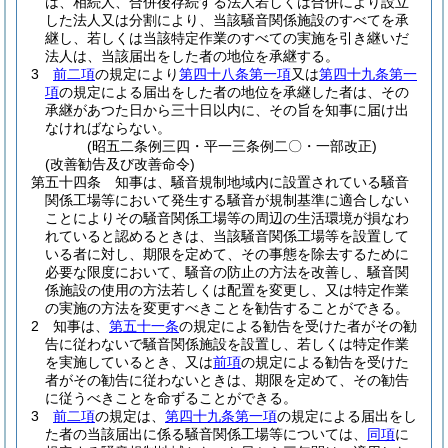
は、相続人、合併後存続する法人若しくは合併により設立
した法人又は分割により、当該騒音関係施設のすべてを承
継し、若しくは当該特定作業のすべての実施を引き継いだ
法人は、当該届出をした者の地位を承継する。
3
前二項
の規定により
第四十八条第一項
又は
第四十九条第一
項
の規定による届出をした者の地位を承継した者は、その
承継があつた日から三十日以内に、その旨を知事に届け出
なければならない。
(昭五二条例三四・平一三条例二〇・一部改正)
(改善勧告及び改善命令)
第五十四条
知事は、騒音規制地域内に設置されている騒音
関係工場等において発生する騒音が規制基準に適合しない
ことによりその騒音関係工場等の周辺の生活環境が損なわ
れていると認めるときは、当該騒音関係工場等を設置して
いる者に対し、期限を定めて、その事態を除去するために
必要な限度において、騒音の防止の方法を改善し、騒音関
係施設の使用の方法若しくは配置を変更し、又は特定作業
の実施の方法を変更すべきことを勧告することができる。
2
知事は、
第五十一条
の規定による勧告を受けた者がその勧
告に従わないで騒音関係施設を設置し、若しくは特定作業
を実施しているとき、又は
前項
の規定による勧告を受けた
者がその勧告に従わないときは、期限を定めて、その勧告
に従うべきことを命ずることができる。
3
前二項
の規定は、
第四十九条第一項
の規定による届出をし
た者の当該届出に係る騒音関係工場等については、
同項
に