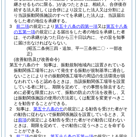
継させるものに限る。)
があつたときは、相続人、合併後存
続する法人若しくは合併により設立した法人又は分割によ
り当該振動関係施設のすべてを承継した法人は、当該届出
をした者の地位を承継する。
3
前二項
の規定により
第五十八条の四第一項
又は
第五十八条
の五第一項
の規定による届出をした者の地位を承継した者
は、その承継があつた日から三十日以内に、その旨を知事
に届け出なければならない。
(昭五二条例三四・追加、平一三条例二〇・一部改
正)
(改善勧告及び改善命令)
第五十八条の十
知事は、振動規制地域内に設置されている
振動関係工場等において発生する振動が規制基準に適合し
ないことによりその振動関係工場等の周辺の生活環境が損
なわれていると認めるときは、当該振動関係工場等を設置
している者に対し、期限を定めて、その事態を除去するた
めに必要な限度において、振動の防止の方法を改善し、又
は振動関係施設の使用の方法若しくは配置を変更すべきこ
とを勧告することができる。
2
知事は、
第五十八条の七
の規定による勧告を受けた者がそ
の勧告に従わないで振動関係施設を設置しているとき、又
は
前項
の規定による勧告を受けた者がその勧告に従わない
ときは、期限を定めて、その勧告に従うべきことを命ずる
ことができる。
3
前二項
の規定は、
第五十八条の五第一項
の規定による届出