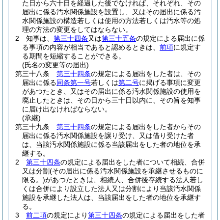
た日から六十日を経過した後でなければ、それぞれ、その
届出に係る汚水関係施設を設置し、又はその届出に係る汚
水関係施設の構造若しくは使用の方法若しくは汚水等の処
理の方法の変更をしてはならない。
2
知事は、
第三十四条
又は
第三十五条
の規定による届出に係
る事項の内容が相当であると認めるときは、
前項
に規定す
る期間を短縮することができる。
(氏名の変更等の届出)
第三十八条
第三十四条
の規定による届出をした者は、その
届出に係る
同条第一号
若しくは
第二号
に掲げる事項に変更
があつたとき、又はその届出に係る汚水関係施設の使用を
廃止したときは、その日から三十日以内に、その旨を知事
に届け出なければならない。
(承継)
第三十九条
第三十四条
の規定による届出をした者からその
届出に係る汚水関係施設を譲り受け、又は借り受けた者
は、当該汚水関係施設に係る当該届出をした者の地位を承
継する。
2
第三十四条
の規定による届出をした者について相続、合併
又は分割
(その届出に係る汚水関係施設を承継させるものに
限る。)
があつたときは、相続人、合併後存続する法人若し
くは合併により設立した法人又は分割により当該汚水関係
施設を承継した法人は、当該届出をした者の地位を承継す
る。
3
前二項
の規定により
第三十四条
の規定による届出をした者