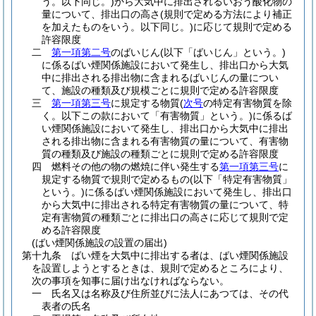
う。以下同じ。)
から大気中に排出されるいおう酸化物の
量について、排出口の高さ
(規則で定める方法により補正
を加えたものをいう。以下同じ。)
に応じて規則で定める
許容限度
二
第一項第二号
のばいじん
(以下「ばいじん」という。)
に係るばい煙関係施設において発生し、排出口から大気
中に排出される排出物に含まれるばいじんの量につい
て、施設の種類及び規模ごとに規則で定める許容限度
三
第一項第三号
に規定する物質
(
次号
の特定有害物質を除
く。以下この款において「有害物質」という。)
に係るば
い煙関係施設において発生し、排出口から大気中に排出
される排出物に含まれる有害物質の量について、有害物
質の種類及び施設の種類ごとに規則で定める許容限度
四
燃料その他の物の燃焼に伴い発生する
第一項第三号
に
規定する物質で規則で定めるもの
(以下「特定有害物質」
という。)
に係るばい煙関係施設において発生し、排出口
から大気中に排出される特定有害物質の量について、特
定有害物質の種類ごとに排出口の高さに応じて規則で定
める許容限度
(ばい煙関係施設の設置の届出)
第十九条
ばい煙を大気中に排出する者は、ばい煙関係施設
を設置しようとするときは、規則で定めるところにより、
次の事項を知事に届け出なければならない。
一
氏名又は名称及び住所並びに法人にあつては、その代
表者の氏名