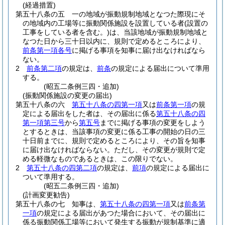
(経過措置)
第五十八条の五
一の地域が振動規制地域となつた際現にそ
の地域内の工場等に振動関係施設を設置している者
(設置の
工事をしている者を含む。)
は、当該地域が振動規制地域と
なつた日から三十日以内に、規則で定めるところにより、
前条第一項各号
に掲げる事項を知事に届け出なければなら
ない。
2
前条第二項
の規定は、
前条
の規定による届出について準用
する。
(昭五二条例三四・追加)
(振動関係施設の変更の届出)
第五十八条の六
第五十八条の四第一項
又は
前条第一項
の規
定による届出をした者は、その届出に係る
第五十八条の四
第一項第三号
から
第五号
までに掲げる事項の変更をしよう
とするときは、当該事項の変更に係る工事の開始の日の三
十日前までに、規則で定めるところにより、その旨を知事
に届け出なければならない。
ただし、その変更が規則で定
める軽微なものであるときは、この限りでない。
2
第五十八条の四第二項
の規定は、
前項
の規定による届出に
ついて準用する。
(昭五二条例三四・追加)
(計画変更勧告)
第五十八条の七
知事は、
第五十八条の四第一項
又は
前条第
一項
の規定による届出があつた場合において、その届出に
係る振動関係工場等において発生する振動が規制基準に適