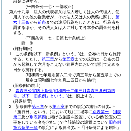
罰金に処する。
(平四条例一七・一部改正)
第六十九条
法人の代表者又は法人若しくは人の代理人、使
用人その他の従業者が、その法人又は人の業務に関し、
第
六十三条
から
前条
までの違反行為をしたときは、行為者を
罰するほか、その法人又は人に対して各本条の罰金刑を科
する。
(平四条例一七・旧第七十条繰上)
附
則
(施行期日)
1
この条例
(以下「新条例」という。)
は、公布の日から施行
する。
ただし、
第三章
から
第五章
までの規定は、公布の日
から起算して六月をこえない範囲内において規則で定める
日から施行する。
(昭和四七年規則第六二号で第三章から第五章までの
規定は昭和四七年九月二四日から施行)
(旧条例の廃止)
2
青森県公害防止条例
(昭和四十二年三月青森県条例第四
号。以下「旧条例」という。)
は、廃止する。
(経過措置)
3
新条例中
第三章
から
第五章
までの規定の施行の日
(以下
「施行日」という。)
において現に工場等に
別表第一
、
別表
第二
及び
別表第四
に掲げる施設を設置している者
(設置の工
事をしている者を含む。)
で当該施設の設置について
旧条例
第六条第一項
の規定による届出
(以下「旧条例による届出」