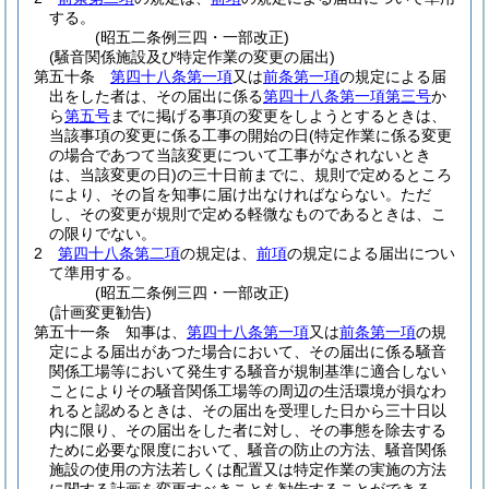
する。
(昭五二条例三四・一部改正)
(騒音関係施設及び特定作業の変更の届出)
第五十条
第四十八条第一項
又は
前条第一項
の規定による届
出をした者は、その届出に係る
第四十八条第一項第三号
か
ら
第五号
までに掲げる事項の変更をしようとするときは、
当該事項の変更に係る工事の開始の日
(特定作業に係る変更
の場合であつて当該変更について工事がなされないとき
は、当該変更の日)
の三十日前までに、規則で定めるところ
により、その旨を知事に届け出なければならない。
ただ
し、その変更が規則で定める軽微なものであるときは、こ
の限りでない。
2
第四十八条第二項
の規定は、
前項
の規定による届出につい
て準用する。
(昭五二条例三四・一部改正)
(計画変更勧告)
第五十一条
知事は、
第四十八条第一項
又は
前条第一項
の規
定による届出があつた場合において、その届出に係る騒音
関係工場等において発生する騒音が規制基準に適合しない
ことによりその騒音関係工場等の周辺の生活環境が損なわ
れると認めるときは、その届出を受理した日から三十日以
内に限り、その届出をした者に対し、その事態を除去する
ために必要な限度において、騒音の防止の方法、騒音関係
施設の使用の方法若しくは配置又は特定作業の実施の方法