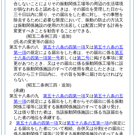
合しないことによりその振動関係工場等の周辺の生活環境
が損なわれると認めるときは、その届出を受理した日から
三十日以内に限り、その届出をした者に対し、その事態を
除去するために必要な限度において、振動の防止の方法又
は振動関係施設の使用の方法若しくは配置に関する計画を
変更すべきことを勧告することができる。
(昭五二条例三四・追加)
(氏名の変更等の届出)
第五十八条の八
第五十八条の四第一項
又は
第五十八条の五
第一項
の規定による届出をした者は、その届出に係る
第五
十八条の四第一項第一号
若しくは
第二号
に掲げる事項に変
更があつたとき、又はその届出に係る振動関係工場等に設
置する振動関係施設のすべての使用を廃止したときは、そ
の日から三十日以内に、その旨を知事に届け出なければな
らない。
(昭五二条例三四・追加)
(承継)
第五十八条の九
第五十八条の四第一項
又は
第五十八条の五
第一項
の規定による届出をした者からその届出に係る振動
関係工場等に設置する振動関係施設のすべてを譲り受け、
又は借り受けた者は、当該振動関係施設に係る当該届出を
した者の地位を承継する。
2
第五十八条の四第一項
又は
第五十八条の五第一項
の規定に
よる届出をした者について相続、合併又は分割
(その届出に
係る振動関係工場等に設置する振動関係施設のすべてを承