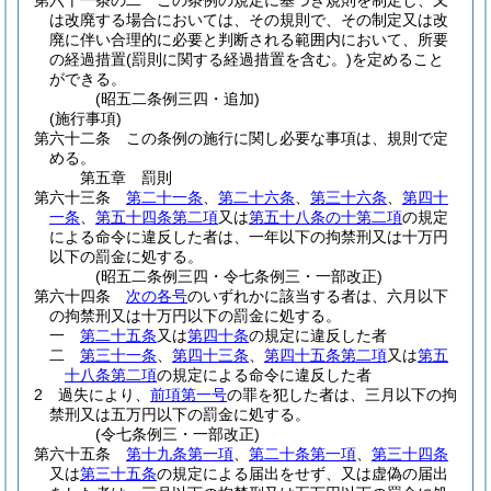
第六十一条の二
この条例の規定に基づき規則を制定し、又
は改廃する場合においては、その規則で、その制定又は改
廃に伴い合理的に必要と判断される範囲内において、所要
の経過措置
(罰則に関する経過措置を含む。)
を定めること
ができる。
(昭五二条例三四・追加)
(施行事項)
第六十二条
この条例の施行に関し必要な事項は、規則で定
める。
第五章
罰則
第六十三条
第二十一条
、
第二十六条
、
第三十六条
、
第四十
一条
、
第五十四条第二項
又は
第五十八条の十第二項
の規定
による命令に違反した者は、一年以下の拘禁刑又は十万円
以下の罰金に処する。
(昭五二条例三四・令七条例三・一部改正)
第六十四条
次の各号
のいずれかに該当する者は、六月以下
の拘禁刑又は十万円以下の罰金に処する。
一
第二十五条
又は
第四十条
の規定に違反した者
二
第三十一条
、
第四十三条
、
第四十五条第二項
又は
第五
十八条第二項
の規定による命令に違反した者
2
過失により、
前項第一号
の罪を犯した者は、三月以下の拘
禁刑又は五万円以下の罰金に処する。
(令七条例三・一部改正)
第六十五条
第十九条第一項
、
第二十条第一項
、
第三十四条
又は
第三十五条
の規定による届出をせず、又は虚偽の届出