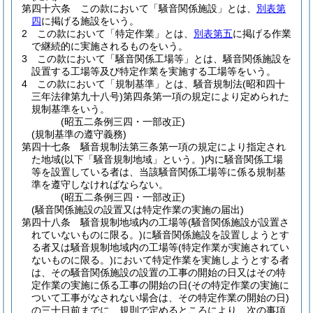
第四十六条
この款において「騒音関係施設」とは、
別表第
四
に掲げる施設をいう。
2
この款において「特定作業」とは、
別表第五
に掲げる作業
で継続的に実施されるものをいう。
3
この款において「騒音関係工場等」とは、騒音関係施設を
設置する工場等及び特定作業を実施する工場等をいう。
4
この款において「規制基準」とは、騒音規制法
(昭和四十
三年法律第九十八号)
第四条第一項の規定により定められた
規制基準をいう。
(昭五二条例三四・一部改正)
(規制基準の遵守義務)
第四十七条
騒音規制法第三条第一項の規定により指定され
た地域
(以下「騒音規制地域」という。)
内に騒音関係工場
等を設置している者は、当該騒音関係工場等に係る規制基
準を遵守しなければならない。
(昭五二条例三四・一部改正)
(騒音関係施設の設置又は特定作業の実施の届出)
第四十八条
騒音規制地域内の工場等
(騒音関係施設が設置さ
れていないものに限る。)
に騒音関係施設を設置しようとす
る者又は騒音規制地域内の工場等
(特定作業が実施されてい
ないものに限る。)
において特定作業を実施しようとする者
は、その騒音関係施設の設置の工事の開始の日又はその特
定作業の実施に係る工事の開始の日
(その特定作業の実施に
ついて工事がなされない場合は、その特定作業の開始の日)
の三十日前までに、規則で定めるところにより、次の事項