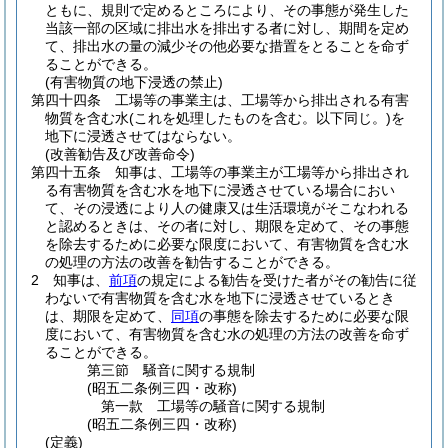
ともに、規則で定めるところにより、その事態が発生した
当該一部の区域に排出水を排出する者に対し、期間を定め
て、排出水の量の減少その他必要な措置をとることを命ず
ることができる。
(有害物質の地下浸透の禁止)
第四十四条
工場等の事業主は、工場等から排出される有害
物質を含む水
(これを処理したものを含む。以下同じ。)
を
地下に浸透させてはならない。
(改善勧告及び改善命令)
第四十五条
知事は、工場等の事業主が工場等から排出され
る有害物質を含む水を地下に浸透させている場合におい
て、その浸透により人の健康又は生活環境がそこなわれる
と認めるときは、その者に対し、期限を定めて、その事態
を除去するために必要な限度において、有害物質を含む水
の処理の方法の改善を勧告することができる。
2
知事は、
前項
の規定による勧告を受けた者がその勧告に従
わないで有害物質を含む水を地下に浸透させているとき
は、期限を定めて、
同項
の事態を除去するために必要な限
度において、有害物質を含む水の処理の方法の改善を命ず
ることができる。
第三節
騒音に関する規制
(昭五二条例三四・改称)
第一款
工場等の騒音に関する規制
(昭五二条例三四・改称)
(定義)