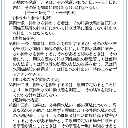
の地位を承継した者は、その承継があつた日から三十日以
内に、その旨を知事に届け出なければならない。
(平一三条例二〇・一部改正)
(排出水の排出の制限)
第四十条
排出水を排出する者は、その汚染状態が当該汚水
関係工場等の排水口において排水基準に適合しない排出水
を排出してはならない。
(改善命令等)
第四十一条
知事は、排出水を排出する者が、その汚染状態
が当該汚水関係工場等の排水口において排水基準に適合し
ない排出水を排出するおそれがあると認めるときは、その
者に対し、期限を定めて汚水関係施設の構造若しくは使用
の方法若しくは汚水等の処理の方法の改善を命じ、又は汚
水関係施設の使用若しくは排出水の排出の一時停止を命ず
ることができる。
(排出水の汚染状態の測定)
第四十二条
排出水を排出する者は、規則で定めるところに
より、当該排出水の汚染状態を測定し、その結果を記録し
ておかなければならない。
(緊急時の措置)
第四十三条
知事は、公共用水域の一部の区域について、異
常な渇水その他これに準ずる理由により公共用水域の水質
の汚濁が著しくなり、人の健康又は生活環境に係る被害が
生ずるおそれがある場合として規則で定める場合に該当す
る事態が発生したときは、その事態を一般に周知させると