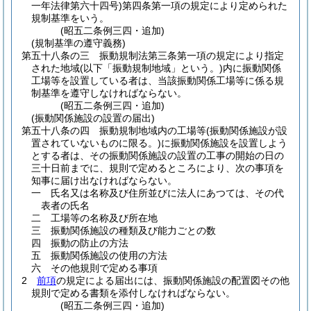
一年法律第六十四号)
第四条第一項の規定により定められた
規制基準をいう。
(昭五二条例三四・追加)
(規制基準の遵守義務)
第五十八条の三
振動規制法第三条第一項の規定により指定
された地域
(以下「振動規制地域」という。)
内に振動関係
工場等を設置している者は、当該振動関係工場等に係る規
制基準を遵守しなければならない。
(昭五二条例三四・追加)
(振動関係施設の設置の届出)
第五十八条の四
振動規制地域内の工場等
(振動関係施設が設
置されていないものに限る。)
に振動関係施設を設置しよう
とする者は、その振動関係施設の設置の工事の開始の日の
三十日前までに、規則で定めるところにより、次の事項を
知事に届け出なければならない。
一
氏名又は名称及び住所並びに法人にあつては、その代
表者の氏名
二
工場等の名称及び所在地
三
振動関係施設の種類及び能力ごとの数
四
振動の防止の方法
五
振動関係施設の使用の方法
六
その他規則で定める事項
2
前項
の規定による届出には、振動関係施設の配置図その他
規則で定める書類を添付しなければならない。
(昭五二条例三四・追加)