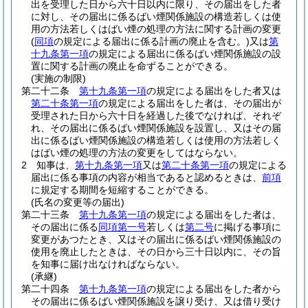
出を受理した日から六十日以内に限り、その届出をした者
に対し、その届出に係るばい煙関係施設の構造若しくは使
用の方法若しくはばい煙の処理の方法に関する計画の変更
(
同項
の規定による届出に係る計画の廃止を含む。)
又は
第
十九条第一項
の規定による届出に係るばい煙関係施設の設
置に関する計画の廃止を命ずることができる。
(実施の制限)
第二十二条
第十九条第一項
の規定による届出をした者又は
第二十条第一項
の規定による届出をした者は、その届出が
受理された日から六十日を経過した後でなければ、それぞ
れ、その届出に係るばい煙関係施設を設置し、又はその届
出に係るばい煙関係施設の構造若しくは使用の方法若しく
はばい煙の処理の方法の変更をしてはならない。
2
知事は、
第十九条第一項
又は
第二十条第一項
の規定による
届出に係る事項の内容が相当であると認めるときは、
前項
に規定する期間を短縮することができる。
(氏名の変更等の届出)
第二十三条
第十九条第一項
の規定による届出をした者は、
その届出に係る
同項第一号
若しくは
第二号
に掲げる事項に
変更があつたとき、又はその届出に係るばい煙関係施設の
使用を廃止したときは、その日から三十日以内に、その旨
を知事に届け出なければならない。
(承継)
第二十四条
第十九条第一項
の規定による届出をした者から
その届出に係るばい煙関係施設を譲り受け、又は借り受け