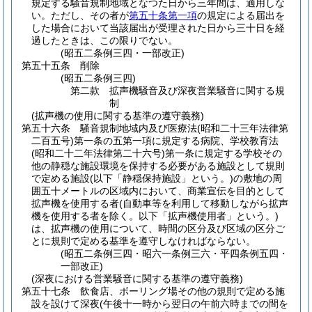
規定する騒音規制地域となつた日から三年間は、適用しな
い。
ただし、その者が
第五十条第一項
の規定による届出を
した場合において当該届出が受理された日から三十日を経
過したときは、この限りでない。
(昭五二条例三四・一部改正)
第五十五条
削除
(昭五二条例三四)
第二款
拡声機騒音及び深夜営業騒音に関する規
制
(拡声機の使用に関する基準の遵守義務)
第五十六条
騒音規制地域内及び医療法
(昭和二十三年法律第
二百五号)
第一条の五第一項に規定する病院、学校教育法
(昭和二十二年法律第二十六号)
第一条に規定する学校その
他の静穏な施設環境を保持する必要がある施設として規則
で定める施設
(以下「静穏保持施設」という。)
の敷地の周
囲五十メートルの区域内において、商業宣伝を目的として
拡声機を使用する者
(自動車等を利用して移動しながら拡声
機を使用する者を除く。以下「拡声機使用者」という。)
は、拡声機の使用について、時間の区分及び区域の区分ご
とに規則で定める基準を遵守しなければならない。
(昭五二条例三四・昭六一条例三六・平四条例五四・
一部改正)
(深夜における営業騒音に関する基準の遵守義務)
第五十七条
飲食店、ボーリング場その他の規則で定める施
設を設けて深夜
(午後十一時から翌日の午前六時までの間を