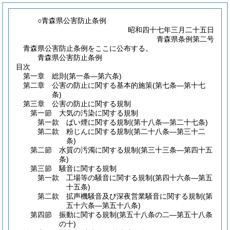
○青森県公害防止条例
昭和四十七年三月二十五日
青森県条例第二号
青森県公害防止条例をここに公布する。
青森県公害防止条例
目次
第一章
総則
(第一条―第六条)
第二章
公害の防止に関する基本的施策
(第七条―第十七
条)
第三章
公害の防止に関する規制
第一節
大気の汚染に関する規制
第一款
ばい煙に関する規制
(第十八条―第二十七条)
第二款
粉じんに関する規制
(第二十八条―第三十二
条)
第二節
水質の汚濁に関する規制
(第三十三条―第四十五
条)
第三節
騒音に関する規制
第一款
工場等の騒音に関する規制
(第四十六条―第五
十五条)
第二款
拡声機騒音及び深夜営業騒音に関する規制
(第
五十六条―第五十八条)
第四節
振動に関する規制
(第五十八条の二―第五十八条
の十)