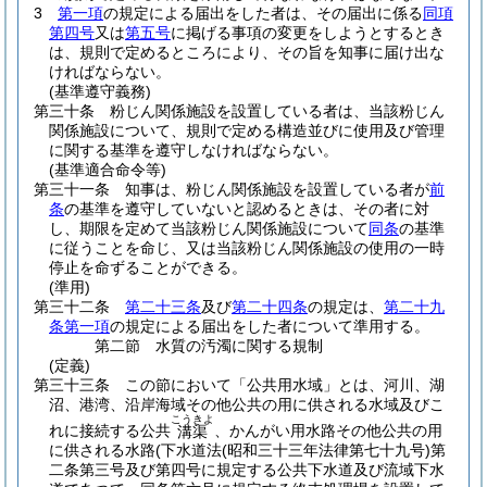
3
第一項
の規定による届出をした者は、その届出に係る
同項
第四号
又は
第五号
に掲げる事項の変更をしようとするとき
は、規則で定めるところにより、その旨を知事に届け出な
ければならない。
(基準遵守義務)
第三十条
粉じん関係施設を設置している者は、当該粉じん
関係施設について、規則で定める構造並びに使用及び管理
に関する基準を遵守しなければならない。
(基準適合命令等)
第三十一条
知事は、粉じん関係施設を設置している者が
前
条
の基準を遵守していないと認めるときは、その者に対
し、期限を定めて当該粉じん関係施設について
同条
の基準
に従うことを命じ、又は当該粉じん関係施設の使用の一時
停止を命ずることができる。
(準用)
第三十二条
第二十三条
及び
第二十四条
の規定は、
第二十九
条第一項
の規定による届出をした者について準用する。
第二節
水質の汚濁に関する規制
(定義)
第三十三条
この節において「公共用水域」とは、河川、湖
沼、港湾、沿岸海域その他公共の用に供される水域及びこ
こうきよ
れに接続する公共
、かんがい用水路その他公共の用
溝渠
に供される水路
(下水道法
(昭和三十三年法律第七十九号)
第
二条第三号及び第四号に規定する公共下水道及び流域下水