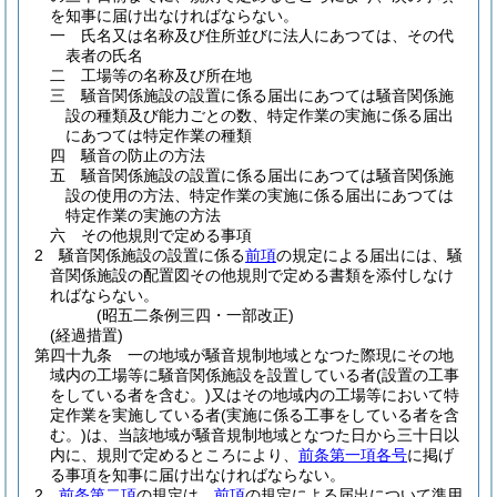
を知事に届け出なければならない。
一
氏名又は名称及び住所並びに法人にあつては、その代
表者の氏名
二
工場等の名称及び所在地
三
騒音関係施設の設置に係る届出にあつては騒音関係施
設の種類及び能力ごとの数、特定作業の実施に係る届出
にあつては特定作業の種類
四
騒音の防止の方法
五
騒音関係施設の設置に係る届出にあつては騒音関係施
設の使用の方法、特定作業の実施に係る届出にあつては
特定作業の実施の方法
六
その他規則で定める事項
2
騒音関係施設の設置に係る
前項
の規定による届出には、騒
音関係施設の配置図その他規則で定める書類を添付しなけ
ればならない。
(昭五二条例三四・一部改正)
(経過措置)
第四十九条
一の地域が騒音規制地域となつた際現にその地
域内の工場等に騒音関係施設を設置している者
(設置の工事
をしている者を含む。)
又はその地域内の工場等において特
定作業を実施している者
(実施に係る工事をしている者を含
む。)
は、当該地域が騒音規制地域となつた日から三十日以
内に、規則で定めるところにより、
前条第一項各号
に掲げ
る事項を知事に届け出なければならない。
2
前条第二項
の規定は、
前項
の規定による届出について準用