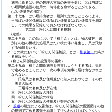
施設に係るばい煙の処理の方法の改善を命じ、又は当該ば
い煙関係施設の使用の一時停止を命ずることができる。
(ばい煙量等の測定)
第二十七条
ばい煙排出者は、規則で定めるところにより、
当該ばい煙関係施設に係るばい煙量又はばい煙濃度を測定
し、その結果を記録しておかなければならない。
第二款
粉じんに関する規制
(定義)
第二十八条
この款において「粉じん」とは、物の破砕、選
別その他の機械的処理又はたい積に伴い発生し、又は飛散
する物質をいう。
2
この款において「粉じん関係施設」とは、
別表第二
に掲げ
る施設をいう。
(粉じん関係施設の設置等の届出)
第二十九条
粉じん関係施設を設置しようとする者は、規則
で定めるところにより、次の事項を知事に届け出なければ
ならない。
一
氏名又は名称及び住所並びに法人にあつては、その代
表者の氏名
二
工場等の名称及び所在地
三
粉じん関係施設の種類
四
粉じん関係施設の構造
五
粉じん関係施設の使用及び管理の方法
2
前項
の規定による届出は、粉じん関係施設の配置図その他
の規則で定める書類を添附して行なわなければならない。