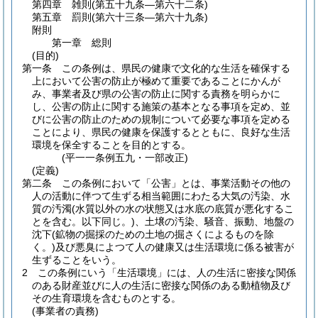
第四章
雑則
(第五十九条―第六十二条)
第五章
罰則
(第六十三条―第六十九条)
附則
第一章
総則
(目的)
第一条
この条例は、県民の健康で文化的な生活を確保する
上において公害の防止が極めて重要であることにかんが
み、事業者及び県の公害の防止に関する責務を明らかに
し、公害の防止に関する施策の基本となる事項を定め、並
びに公害の防止のための規制について必要な事項を定める
ことにより、県民の健康を保護するとともに、良好な生活
環境を保全することを目的とする。
(平一一条例五九・一部改正)
(定義)
第二条
この条例において「公害」とは、事業活動その他の
人の活動に伴つて生ずる相当範囲にわたる大気の汚染、水
質の汚濁
(水質以外の水の状態又は水底の底質が悪化するこ
とを含む。以下同じ。)
、土壌の汚染、騒音、振動、地盤の
沈下
(鉱物の掘採のための土地の掘さくによるものを除
く。)
及び悪臭によつて人の健康又は生活環境に係る被害が
生ずることをいう。
2
この条例にいう「生活環境」には、人の生活に密接な関係
のある財産並びに人の生活に密接な関係のある動植物及び
その生育環境を含むものとする。
(事業者の責務)