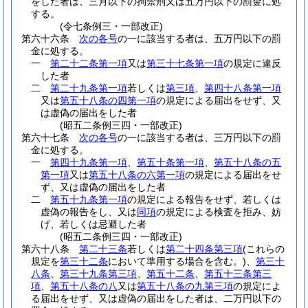
をした者は、三月以下の拘禁刑又は五万円以下の罰金に処
する。
(令七条例三・一部改正)
第六十六条
次の各号
の一に該当する者は、五万円以下の罰
金に処する。
一
第二十二条第一項
又は
第三十七条第一項
の規定に違反
した者
二
第二十九条第一項
若しくは
第三項
、
第四十八条第一項
又は
第五十八条の四第一項
の規定による届出をせず、又
は虚偽の届出をした者
(昭五二条例三四・一部改正)
第六十七条
次の各号
の一に該当する者は、三万円以下の罰
金に処する。
一
第四十九条第一項
、
第五十条第一項
、
第五十八条の五
第一項
又は
第五十八条の六第一項
の規定による届出をせ
ず、又は虚偽の届出をした者
二
第五十九条第一項
の規定による報告をせず、若しくは
虚偽の報告をし、又は
同項
の規定による検査を拒み、妨
げ、若しくは忌避した者
(昭五二条例三四・一部改正)
第六十八条
第二十三条
若しくは
第二十四条第三項
(これらの
規定を
第三十二条
において準用する場合を含む。)
、
第三十
八条
、
第三十九条第三項
、
第五十二条
、
第五十三条第三
項
、
第五十八条の八
又は
第五十八条の九第三項
の規定によ
る届出をせず、又は虚偽の届出をした者は、二万円以下の