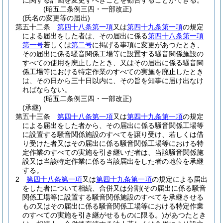
に関する計画を変更すべきことを勧告することができる。
(昭五二条例三四・一部改正)
(氏名の変更等の届出)
第五十二条
第四十八条第一項
又は
第四十九条第一項
の規定
による届出をした者は、その届出に係る
第四十八条第一項
第一号
若しくは
第二号
に掲げる事項に変更があつたとき、
その届出に係る騒音関係工場等に設置する騒音関係施設の
すべての使用を廃止したとき、又はその届出に係る騒音関
係工場等における特定作業のすべての実施を廃止したとき
は、その日から三十日以内に、その旨を知事に届け出なけ
ればならない。
(昭五二条例三四・一部改正)
(承継)
第五十三条
第四十八条第一項
又は
第四十九条第一項
の規定
による届出をした者から、その届出に係る騒音関係工場等
に設置する騒音関係施設のすべてを譲り受け、若しくは借
り受けた者又はその届出に係る騒音関係工場等における特
定作業のすべての実施を引き継いだ者は、当該騒音関係施
設又は当該特定作業に係る当該届出をした者の地位を承継
する。
2
第四十八条第一項
又は
第四十九条第一項
の規定による届出
をした者について相続、合併又は分割
(その届出に係る騒音
関係工場等に設置する騒音関係施設のすべてを承継させる
もの又はその届出に係る騒音関係工場等における特定作業
のすべての実施を引き継がせるものに限る。)
があつたとき