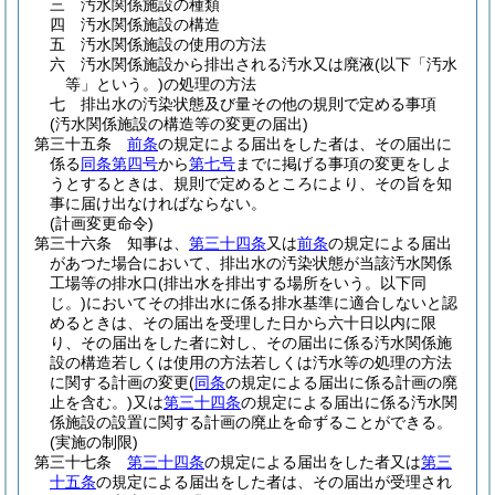
三
汚水関係施設の種類
四
汚水関係施設の構造
五
汚水関係施設の使用の方法
六
汚水関係施設から排出される汚水又は廃液
(以下「汚水
等」という。)
の処理の方法
七
排出水の汚染状態及び量その他の規則で定める事項
(汚水関係施設の構造等の変更の届出)
第三十五条
前条
の規定による届出をした者は、その届出に
係る
同条第四号
から
第七号
までに掲げる事項の変更をしよ
うとするときは、規則で定めるところにより、その旨を知
事に届け出なければならない。
(計画変更命令)
第三十六条
知事は、
第三十四条
又は
前条
の規定による届出
があつた場合において、排出水の汚染状態が当該汚水関係
工場等の排水口
(排出水を排出する場所をいう。以下同
じ。)
においてその排出水に係る排水基準に適合しないと認
めるときは、その届出を受理した日から六十日以内に限
り、その届出をした者に対し、その届出に係る汚水関係施
設の構造若しくは使用の方法若しくは汚水等の処理の方法
に関する計画の変更
(
同条
の規定による届出に係る計画の廃
止を含む。)
又は
第三十四条
の規定による届出に係る汚水関
係施設の設置に関する計画の廃止を命ずることができる。
(実施の制限)
第三十七条
第三十四条
の規定による届出をした者又は
第三
十五条
の規定による届出をした者は、その届出が受理され