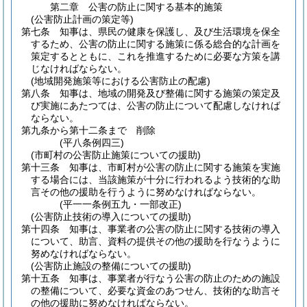
第二章
公害の防止に関する基本的施策
(公害防止計画の策定等)
第七条
知事は、県民の健康を保護し、及び生活環境を保全
するため、公害の防止に関する施策に係る総合的な計画を
策定するとともに、これを推進するために必要な方策を講
じなければならない。
(地域開発施策等における公害防止の配慮)
第八条
知事は、地域の開発及び整備に関する施策の策定及
び実施にあたつては、公害の防止について配慮しなければ
ならない。
第九条から第十二条まで
削除
(平八条例四三)
(市町村の公害防止施策についての援助)
第十三条
知事は、市町村が公害の防止に関する施策を実施
する場合には、当該施策が十分に行われるよう技術的な助
言その他の援助を行うように努めなければならない。
(平一一条例五九・一部改正)
(公害防止技術の導入についての援助)
第十四条
知事は、事業者の公害の防止に関する技術の導入
について、助言、資料の提供その他の援助を行なうように
努めなければならない。
(公害防止施設の整備についての援助)
第十五条
知事は、事業者が行なう公害の防止のための施設
の整備について、必要な資金のあつせん、技術的な助言そ
の他の援助に努めなければならない。