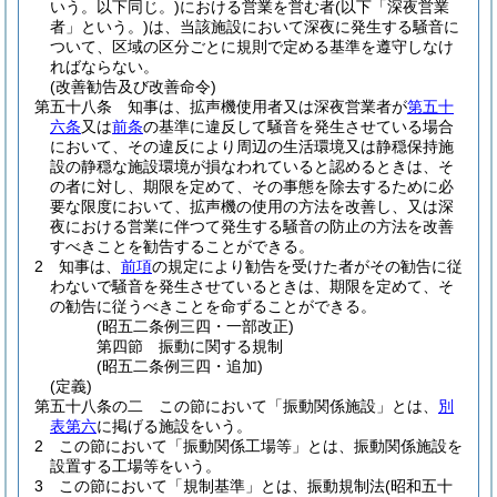
いう。以下同じ。)
における営業を営む者
(以下「深夜営業
者」という。)
は、当該施設において深夜に発生する騒音に
ついて、区域の区分ごとに規則で定める基準を遵守しなけ
ればならない。
(改善勧告及び改善命令)
第五十八条
知事は、拡声機使用者又は深夜営業者が
第五十
六条
又は
前条
の基準に違反して騒音を発生させている場合
において、その違反により周辺の生活環境又は静穏保持施
設の静穏な施設環境が損なわれていると認めるときは、そ
の者に対し、期限を定めて、その事態を除去するために必
要な限度において、拡声機の使用の方法を改善し、又は深
夜における営業に伴つて発生する騒音の防止の方法を改善
すべきことを勧告することができる。
2
知事は、
前項
の規定により勧告を受けた者がその勧告に従
わないで騒音を発生させているときは、期限を定めて、そ
の勧告に従うべきことを命ずることができる。
(昭五二条例三四・一部改正)
第四節
振動に関する規制
(昭五二条例三四・追加)
(定義)
第五十八条の二
この節において「振動関係施設」とは、
別
表第六
に掲げる施設をいう。
2
この節において「振動関係工場等」とは、振動関係施設を
設置する工場等をいう。
3
この節において「規制基準」とは、振動規制法
(昭和五十