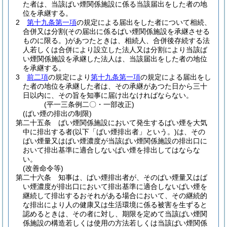
た者は、当該ばい煙関係施設に係る当該届出をした者の地
位を承継する。
2
第十九条第一項
の規定による届出をした者について相続、
合併又は分割
(その届出に係るばい煙関係施設を承継させる
ものに限る。)
があつたときは、相続人、合併後存続する法
人若しくは合併により設立した法人又は分割により当該ば
い煙関係施設を承継した法人は、当該届出をした者の地位
を承継する。
3
前二項
の規定により
第十九条第一項
の規定による届出をし
た者の地位を承継した者は、その承継があつた日から三十
日以内に、その旨を知事に届け出なければならない。
(平一三条例二〇・一部改正)
(ばい煙の排出の制限)
第二十五条
ばい煙関係施設において発生するばい煙を大気
中に排出する者
(以下「ばい煙排出者」という。)
は、その
ばい煙量又はばい煙濃度が当該ばい煙関係施設の排出口に
おいて排出基準に適合しないばい煙を排出してはならな
い。
(改善命令等)
第二十六条
知事は、ばい煙排出者が、そのばい煙量又はば
い煙濃度が排出口において排出基準に適合しないばい煙を
継続して排出するおそれがある場合において、その継続的
な排出により人の健康又は生活環境に係る被害を生ずると
認めるときは、その者に対し、期限を定めて当該ばい煙関
係施設の構造若しくは使用の方法若しくは当該ばい煙関係