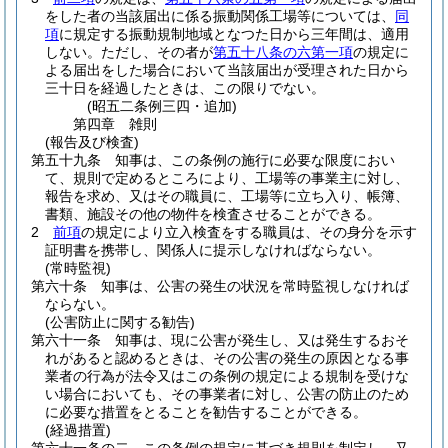
をした者の当該届出に係る振動関係工場等については、
同
項
に規定する振動規制地域となつた日から三年間は、適用
しない。
ただし、その者が
第五十八条の六第一項
の規定に
よる届出をした場合において当該届出が受理された日から
三十日を経過したときは、この限りでない。
(昭五二条例三四・追加)
第四章
雑則
(報告及び検査)
第五十九条
知事は、この条例の施行に必要な限度におい
て、規則で定めるところにより、工場等の事業主に対し、
報告を求め、又はその職員に、工場等に立ち入り、帳簿、
書類、施設その他の物件を検査させることができる。
2
前項
の規定により立入検査をする職員は、その身分を示す
証明書を携帯し、関係人に提示しなければならない。
(常時監視)
第六十条
知事は、公害の発生の状況を常時監視しなければ
ならない。
(公害防止に関する勧告)
第六十一条
知事は、現に公害が発生し、又は発生するおそ
れがあると認めるときは、その公害の発生の原因となる事
業者の行為が法令又はこの条例の規定による規制を受けな
い場合においても、その事業者に対し、公害の防止のため
に必要な措置をとることを勧告することができる。
(経過措置)