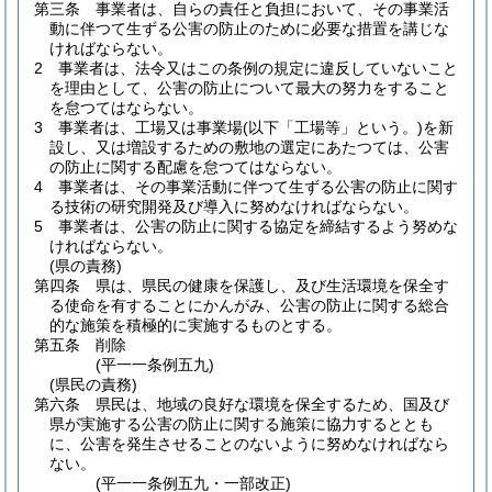
第三条
事業者は、自らの責任と負担において、その事業活
動に伴つて生ずる公害の防止のために必要な措置を講じな
ければならない。
2
事業者は、法令又はこの条例の規定に違反していないこと
を理由として、公害の防止について最大の努力をすること
を怠つてはならない。
3
事業者は、工場又は事業場
(以下「工場等」という。)
を新
設し、又は増設するための敷地の選定にあたつては、公害
の防止に関する配慮を怠つてはならない。
4
事業者は、その事業活動に伴つて生ずる公害の防止に関す
る技術の研究開発及び導入に努めなければならない。
5
事業者は、公害の防止に関する協定を締結するよう努めな
ければならない。
(県の責務)
第四条
県は、県民の健康を保護し、及び生活環境を保全す
る使命を有することにかんがみ、公害の防止に関する総合
的な施策を積極的に実施するものとする。
第五条
削除
(平一一条例五九)
(県民の責務)
第六条
県民は、地域の良好な環境を保全するため、国及び
県が実施する公害の防止に関する施策に協力するととも
に、公害を発生させることのないように努めなければなら
ない。
(平一一条例五九・一部改正)