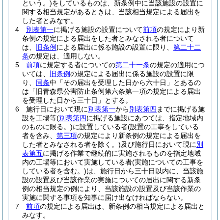
という。)
をしているものは、新条例中に当該施設の設置に
関する相当規定があるときは、当該相当規定による届出を
した者とみなす。
4
別表第一
に掲げる施設の設置について
前項
の規定により新
条例の規定による届出をした者とみなされる者について
は、
旧条例
による届出に係る施設の設置に限り、
第二十二
条
の規定は、適用しない。
5
前項
に規定する者についての
第二十一条
の規定の適用につ
いては、
旧条例
の規定による届出に係る施設の設置に限
り、
同条
中「その届出を受理した日から六十日」とあるの
は「旧青森県公害防止条例第六条第一項の規定による届出
を受理した日から三十日」とする。
6
施行日において現に
別表第一
から
別表第四
までに掲げる施
設を工場等
(
別表第四
に掲げる施設にあつては、指定地域内
のものに限る。)
に設置している者
(設置の工事をしている
者を含み、
第三項
の規定により新条例の規定による届出を
した者とみなされる者を除く。)
及び施行日において現に
別
表第五
に掲げる作業で継続的に実施されるものを指定地域
内の工場等において実施している者
(実施についての工事を
している者を含む。)
は、施行日から三十日以内に、当該施
設の設置及び当該作業の実施についての届出に関する新条
例の相当規定の例により、当該施設の設置及び当該作業の
実施に関する事項を知事に届け出なければならない。
7
前項
の規定による届出は、新条例の相当規定による届出と
みなす。