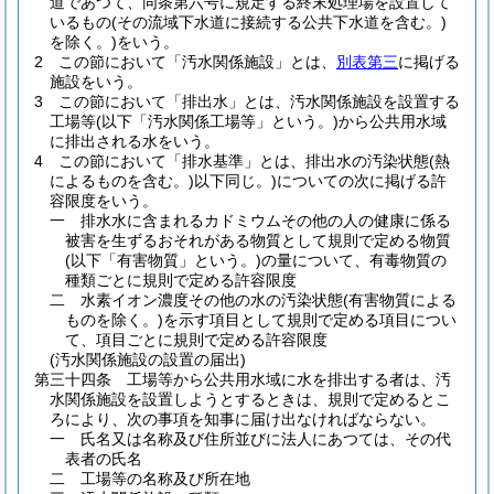
道であつて、同条第六号に規定する終末処理場を設置して
いるもの
(その流域下水道に接続する公共下水道を含む。)
を除く。)
をいう。
2
この節において「汚水関係施設」とは、
別表第三
に掲げる
施設をいう。
3
この節において「排出水」とは、汚水関係施設を設置する
工場等
(以下「汚水関係工場等」という。)
から公共用水域
に排出される水をいう。
4
この節において「排水基準」とは、排出水の汚染状態
(熱
によるものを含む。)
以下同じ。
)についての次に掲げる許
容限度をいう。
一
排水水に含まれるカドミウムその他の人の健康に係る
被害を生ずるおそれがある物質として規則で定める物質
(以下「有害物質」という。)
の量について、有毒物質の
種類ごとに規則で定める許容限度
二
水素イオン濃度その他の水の汚染状態
(有害物質による
ものを除く。)
を示す項目として規則で定める項目につい
て、項目ごとに規則で定める許容限度
(汚水関係施設の設置の届出)
第三十四条
工場等から公共用水域に水を排出する者は、汚
水関係施設を設置しようとするときは、規則で定めるとこ
ろにより、次の事項を知事に届け出なければならない。
一
氏名又は名称及び住所並びに法人にあつては、その代
表者の氏名
二
工場等の名称及び所在地