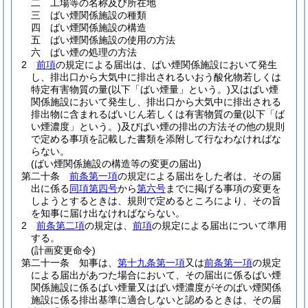
二
工場等の名称及び所在地
三
ばい煙関係施設の種類
四
ばい煙関係施設の構造
五
ばい煙関係施設の使用の方法
六
ばい煙の処理の方法
2
前項
の規定による届出は、ばい煙関係施設において発生
し、排出口から大気中に排出されるいおう酸化物若しくは
特定有害物質の量
(以下「ばい煙量」という。)
又はばい煙
関係施設において発生し、排出口から大気中に排出される
排出物に含まれるばいじん若しくは有害物質の量
(以下「ば
い煙濃度」という。)
及びばい煙の排出の方法その他の規則
で定める事項を記載した書類を添附して行なわなければな
らない。
(ばい煙関係施設の構造等の変更の届出)
第二十条
前条第一項
の規定による届出をした者は、その届
出に係る
同項第四号
から
第六号
までに掲げる事項の変更を
しようとするときは、規則で定めるところにより、その旨
を知事に届け出なければならない。
2
前条第二項
の規定は、
前項
の規定による届出について準用
する。
(計画変更命令)
第二十一条
知事は、
第十九条第一項
又は
前条第一項
の規定
による届出があつた場合において、その届出に係るばい煙
関係施設に係るばい煙量又はばい煙濃度がそのばい煙関係
施設に係る排出基準に適合しないと認めるときは、その届