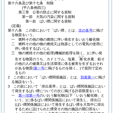
第十六条及び第十七条
削除
(平八条例四三)
第三章
公害の防止に関する規制
第一節
大気の汚染に関する規制
第一款
ばい煙に関する規制
(定義)
第十八条
この款において「ばい煙」とは、
次の各号
に掲げ
る物質をいう。
一
燃料その他の物の燃焼に伴い発生するいおう酸化物
二
燃料その他の物の燃焼又は熱源としての電気の使用に
伴い発生するばいじん
三
物の燃焼その他の処理
(機械的処理を除く。)
に伴い発
ふつ
生する物質のうち、カドミウム、塩素、
化水素、鉛そ
弗
の他の人の健康又は生活環境に係る被害を生ずるおそれ
がある物質
(
第一号
に掲げるものを除く。)
で規則で定め
るもの
2
この款において「ばい煙関係施設」とは、
別表第一
に掲げ
る施設をいう。
3
この款において「排出基準」とは、ばい煙関係施設におい
て発生するばい煙についての次に掲げる許容限度をいう。
一
第一項第一号
のいおう酸化物
(以下「いおう酸化物」と
いう。)
に係るばい煙関係施設において発生し、排出口
(ばい煙関係施設において発生するばい煙を大気中に排出
するために設けられた煙突その他の施設の開口部をい