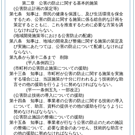
第二章
公害の防止に関する基本的施策
(公害防止計画の策定等)
第七条
知事は、県民の健康を保護し、及び生活環境を保全
するため、公害の防止に関する施策に係る総合的な計画を
策定するとともに、これを推進するために必要な方策を講
じなければならない。
(地域開発施策等における公害防止の配慮)
第八条
知事は、地域の開発及び整備に関する施策の策定及
び実施にあたつては、公害の防止について配慮しなければ
ならない。
第九条から第十二条まで
削除
(平八条例四三)
(市町村の公害防止施策についての援助)
第十三条
知事は、市町村が公害の防止に関する施策を実施
する場合には、当該施策が十分に行われるよう技術的な助
言その他の援助を行うように努めなければならない。
(平一一条例五九・一部改正)
(公害防止技術の導入についての援助)
第十四条
知事は、事業者の公害の防止に関する技術の導入
について、助言、資料の提供その他の援助を行なうように
努めなければならない。
(公害防止施設の整備についての援助)
第十五条
知事は、事業者が行なう公害の防止のための施設
の整備について、必要な資金のあつせん、技術的な助言そ
の他の援助に努めなければならない。