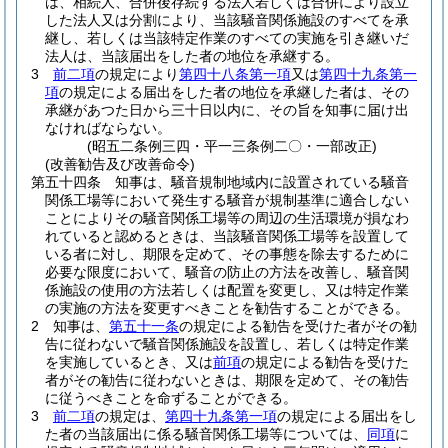
は、相続人、合併後存続する法人若しくは合併により設立
した法人又は分割により、当該騒音関係施設のすべてを承
継し、若しくは当該特定作業のすべての実施を引き継いだ
法人は、当該届出をした者の地位を承継する。
3
前二項
の規定により
第四十八条第一項
又は
第四十九条第一
項
の規定による届出をした者の地位を承継した者は、その
承継があつた日から三十日以内に、その旨を知事に届け出
なければならない。
(昭五二条例三四・平一三条例二〇・一部改正)
(改善勧告及び改善命令)
第五十四条
知事は、騒音規制地域内に設置されている騒音
関係工場等において発生する騒音が規制基準に適合しない
ことによりその騒音関係工場等の周辺の生活環境が損なわ
れていると認めるときは、当該騒音関係工場等を設置して
いる者に対し、期限を定めて、その事態を除去するために
必要な限度において、騒音の防止の方法を改善し、騒音関
係施設の使用の方法若しくは配置を変更し、又は特定作業
の実施の方法を変更すべきことを勧告することができる。
2
知事は、
第五十一条
の規定による勧告を受けた者がその勧
告に従わないで騒音関係施設を設置し、若しくは特定作業
を実施しているとき、又は
前項
の規定による勧告を受けた
者がその勧告に従わないときは、期限を定めて、その勧告
に従うべきことを命ずることができる。
3
前二項
の規定は、
第四十九条第一項
の規定による届出をし
た者の当該届出に係る騒音関係工場等については、
同項
に