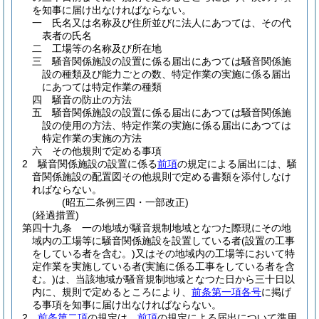
を知事に届け出なければならない。
一
氏名又は名称及び住所並びに法人にあつては、その代
表者の氏名
二
工場等の名称及び所在地
三
騒音関係施設の設置に係る届出にあつては騒音関係施
設の種類及び能力ごとの数、特定作業の実施に係る届出
にあつては特定作業の種類
四
騒音の防止の方法
五
騒音関係施設の設置に係る届出にあつては騒音関係施
設の使用の方法、特定作業の実施に係る届出にあつては
特定作業の実施の方法
六
その他規則で定める事項
2
騒音関係施設の設置に係る
前項
の規定による届出には、騒
音関係施設の配置図その他規則で定める書類を添付しなけ
ればならない。
(昭五二条例三四・一部改正)
(経過措置)
第四十九条
一の地域が騒音規制地域となつた際現にその地
域内の工場等に騒音関係施設を設置している者
(設置の工事
をしている者を含む。)
又はその地域内の工場等において特
定作業を実施している者
(実施に係る工事をしている者を含
む。)
は、当該地域が騒音規制地域となつた日から三十日以
内に、規則で定めるところにより、
前条第一項各号
に掲げ
る事項を知事に届け出なければならない。
2
前条第二項
の規定は、
前項
の規定による届出について準用