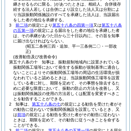
継させるものに限る。)
があつたときは、相続人、合併後存
続する法人若しくは合併により設立した法人又は分割によ
り当該振動関係施設のすべてを承継した法人は、当該届出
をした者の地位を承継する。
3
前二項
の規定により
第五十八条の四第一項
又は
第五十八条
の五第一項
の規定による届出をした者の地位を承継した者
は、その承継があつた日から三十日以内に、その旨を知事
に届け出なければならない。
(昭五二条例三四・追加、平一三条例二〇・一部改
正)
(改善勧告及び改善命令)
第五十八条の十
知事は、振動規制地域内に設置されている
振動関係工場等において発生する振動が規制基準に適合し
ないことによりその振動関係工場等の周辺の生活環境が損
なわれていると認めるときは、当該振動関係工場等を設置
している者に対し、期限を定めて、その事態を除去するた
めに必要な限度において、振動の防止の方法を改善し、又
は振動関係施設の使用の方法若しくは配置を変更すべきこ
とを勧告することができる。
2
知事は、
第五十八条の七
の規定による勧告を受けた者がそ
の勧告に従わないで振動関係施設を設置しているとき、又
は
前項
の規定による勧告を受けた者がその勧告に従わない
ときは、期限を定めて、その勧告に従うべきことを命ずる
ことができる。
3
前二項
の規定は、
第五十八条の五第一項
の規定による届出