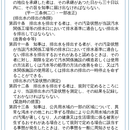
の地位を承継した者は、その承継があつた日から三十日以
内に、その旨を知事に届け出なければならない。
(平一三条例二〇・一部改正)
(排出水の排出の制限)
第四十条
排出水を排出する者は、その汚染状態が当該汚水
関係工場等の排水口において排水基準に適合しない排出水
を排出してはならない。
(改善命令等)
第四十一条
知事は、排出水を排出する者が、その汚染状態
が当該汚水関係工場等の排水口において排水基準に適合し
ない排出水を排出するおそれがあると認めるときは、その
者に対し、期限を定めて汚水関係施設の構造若しくは使用
の方法若しくは汚水等の処理の方法の改善を命じ、又は汚
水関係施設の使用若しくは排出水の排出の一時停止を命ず
ることができる。
(排出水の汚染状態の測定)
第四十二条
排出水を排出する者は、規則で定めるところに
より、当該排出水の汚染状態を測定し、その結果を記録し
ておかなければならない。
(緊急時の措置)
第四十三条
知事は、公共用水域の一部の区域について、異
常な渇水その他これに準ずる理由により公共用水域の水質
の汚濁が著しくなり、人の健康又は生活環境に係る被害が
生ずるおそれがある場合として規則で定める場合に該当す
る事態が発生したときは、その事態を一般に周知させると