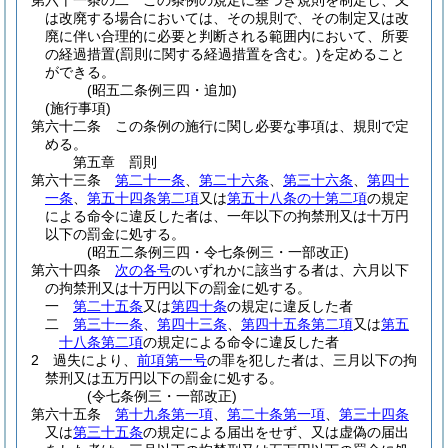
第六十一条の二
この条例の規定に基づき規則を制定し、又
は改廃する場合においては、その規則で、その制定又は改
廃に伴い合理的に必要と判断される範囲内において、所要
の経過措置
(罰則に関する経過措置を含む。)
を定めること
ができる。
(昭五二条例三四・追加)
(施行事項)
第六十二条
この条例の施行に関し必要な事項は、規則で定
める。
第五章
罰則
第六十三条
第二十一条
、
第二十六条
、
第三十六条
、
第四十
一条
、
第五十四条第二項
又は
第五十八条の十第二項
の規定
による命令に違反した者は、一年以下の拘禁刑又は十万円
以下の罰金に処する。
(昭五二条例三四・令七条例三・一部改正)
第六十四条
次の各号
のいずれかに該当する者は、六月以下
の拘禁刑又は十万円以下の罰金に処する。
一
第二十五条
又は
第四十条
の規定に違反した者
二
第三十一条
、
第四十三条
、
第四十五条第二項
又は
第五
十八条第二項
の規定による命令に違反した者
2
過失により、
前項第一号
の罪を犯した者は、三月以下の拘
禁刑又は五万円以下の罰金に処する。
(令七条例三・一部改正)
第六十五条
第十九条第一項
、
第二十条第一項
、
第三十四条
又は
第三十五条
の規定による届出をせず、又は虚偽の届出