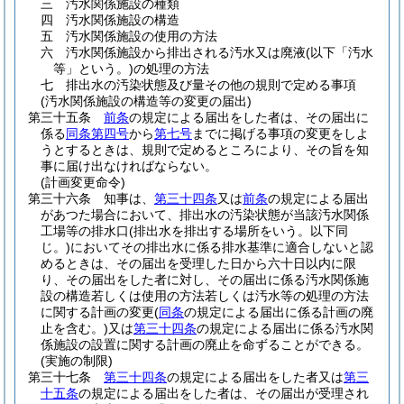
三
汚水関係施設の種類
四
汚水関係施設の構造
五
汚水関係施設の使用の方法
六
汚水関係施設から排出される汚水又は廃液
(以下「汚水
等」という。)
の処理の方法
七
排出水の汚染状態及び量その他の規則で定める事項
(汚水関係施設の構造等の変更の届出)
第三十五条
前条
の規定による届出をした者は、その届出に
係る
同条第四号
から
第七号
までに掲げる事項の変更をしよ
うとするときは、規則で定めるところにより、その旨を知
事に届け出なければならない。
(計画変更命令)
第三十六条
知事は、
第三十四条
又は
前条
の規定による届出
があつた場合において、排出水の汚染状態が当該汚水関係
工場等の排水口
(排出水を排出する場所をいう。以下同
じ。)
においてその排出水に係る排水基準に適合しないと認
めるときは、その届出を受理した日から六十日以内に限
り、その届出をした者に対し、その届出に係る汚水関係施
設の構造若しくは使用の方法若しくは汚水等の処理の方法
に関する計画の変更
(
同条
の規定による届出に係る計画の廃
止を含む。)
又は
第三十四条
の規定による届出に係る汚水関
係施設の設置に関する計画の廃止を命ずることができる。
(実施の制限)
第三十七条
第三十四条
の規定による届出をした者又は
第三
十五条
の規定による届出をした者は、その届出が受理され