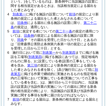
という。)
をしているものは、新条例中に当該施設の設置に
関する相当規定があるときは、当該相当規定による届出を
した者とみなす。
4
別表第一
に掲げる施設の設置について
前項
の規定により新
条例の規定による届出をした者とみなされる者について
は、
旧条例
による届出に係る施設の設置に限り、
第二十二
条
の規定は、適用しない。
5
前項
に規定する者についての
第二十一条
の規定の適用につ
いては、
旧条例
の規定による届出に係る施設の設置に限
り、
同条
中「その届出を受理した日から六十日」とあるの
は「旧青森県公害防止条例第六条第一項の規定による届出
を受理した日から三十日」とする。
6
施行日において現に
別表第一
から
別表第四
までに掲げる施
設を工場等
(
別表第四
に掲げる施設にあつては、指定地域内
のものに限る。)
に設置している者
(設置の工事をしている
者を含み、
第三項
の規定により新条例の規定による届出を
した者とみなされる者を除く。)
及び施行日において現に
別
表第五
に掲げる作業で継続的に実施されるものを指定地域
内の工場等において実施している者
(実施についての工事を
している者を含む。)
は、施行日から三十日以内に、当該施
設の設置及び当該作業の実施についての届出に関する新条
例の相当規定の例により、当該施設の設置及び当該作業の
実施に関する事項を知事に届け出なければならない。
7
前項
の規定による届出は、新条例の相当規定による届出と
みなす。