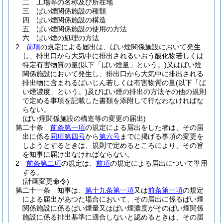
二
工場等の名称及び所在地
三
ばい煙関係施設の種類
四
ばい煙関係施設の構造
五
ばい煙関係施設の使用の方法
六
ばい煙の処理の方法
2
前項
の規定による届出は、ばい煙関係施設において発生
し、排出口から大気中に排出されるいおう酸化物若しくは
特定有害物質の量
(以下「ばい煙量」という。)
又はばい煙
関係施設において発生し、排出口から大気中に排出される
排出物に含まれるばいじん若しくは有害物質の量
(以下「ば
い煙濃度」という。)
及びばい煙の排出の方法その他の規則
で定める事項を記載した書類を添附して行なわなければな
らない。
(ばい煙関係施設の構造等の変更の届出)
第二十条
前条第一項
の規定による届出をした者は、その届
出に係る
同項第四号
から
第六号
までに掲げる事項の変更を
しようとするときは、規則で定めるところにより、その旨
を知事に届け出なければならない。
2
前条第二項
の規定は、
前項
の規定による届出について準用
する。
(計画変更命令)
第二十一条
知事は、
第十九条第一項
又は
前条第一項
の規定
による届出があつた場合において、その届出に係るばい煙
関係施設に係るばい煙量又はばい煙濃度がそのばい煙関係
施設に係る排出基準に適合しないと認めるときは、その届