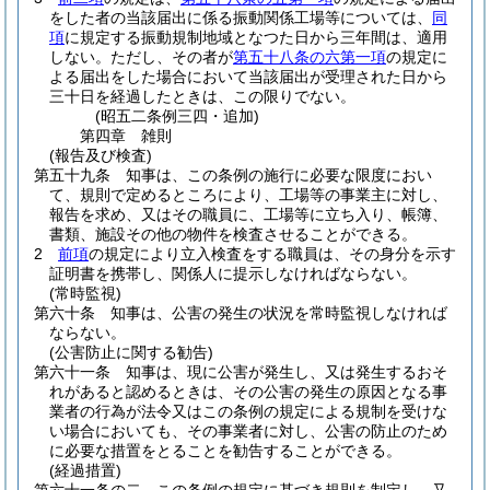
をした者の当該届出に係る振動関係工場等については、
同
項
に規定する振動規制地域となつた日から三年間は、適用
しない。
ただし、その者が
第五十八条の六第一項
の規定に
よる届出をした場合において当該届出が受理された日から
三十日を経過したときは、この限りでない。
(昭五二条例三四・追加)
第四章
雑則
(報告及び検査)
第五十九条
知事は、この条例の施行に必要な限度におい
て、規則で定めるところにより、工場等の事業主に対し、
報告を求め、又はその職員に、工場等に立ち入り、帳簿、
書類、施設その他の物件を検査させることができる。
2
前項
の規定により立入検査をする職員は、その身分を示す
証明書を携帯し、関係人に提示しなければならない。
(常時監視)
第六十条
知事は、公害の発生の状況を常時監視しなければ
ならない。
(公害防止に関する勧告)
第六十一条
知事は、現に公害が発生し、又は発生するおそ
れがあると認めるときは、その公害の発生の原因となる事
業者の行為が法令又はこの条例の規定による規制を受けな
い場合においても、その事業者に対し、公害の防止のため
に必要な措置をとることを勧告することができる。
(経過措置)