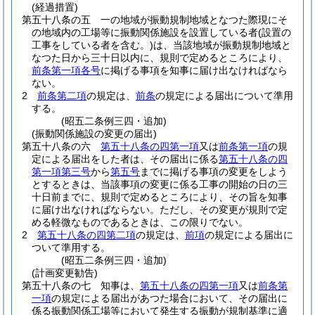
(経過措置)
第五十八条の五
一の地域が振動規制地域となつた際現にそ
の地域内の工場等に振動関係施設を設置している者
(設置の
工事をしている者を含む。)
は、当該地域が振動規制地域と
なつた日から三十日以内に、規則で定めるところにより、
前条第一項各号
に掲げる事項を知事に届け出なければなら
ない。
2
前条第二項
の規定は、
前条
の規定による届出について準用
する。
(昭五二条例三四・追加)
(振動関係施設の変更の届出)
第五十八条の六
第五十八条の四第一項
又は
前条第一項
の規
定による届出をした者は、その届出に係る
第五十八条の四
第一項第三号
から
第五号
までに掲げる事項の変更をしよう
とするときは、当該事項の変更に係る工事の開始の日の三
十日前までに、規則で定めるところにより、その旨を知事
に届け出なければならない。
ただし、その変更が規則で定
める軽微なものであるときは、この限りでない。
2
第五十八条の四第二項
の規定は、
前項
の規定による届出に
ついて準用する。
(昭五二条例三四・追加)
(計画変更勧告)
第五十八条の七
知事は、
第五十八条の四第一項
又は
前条第
一項
の規定による届出があつた場合において、その届出に
係る振動関係工場等において発生する振動が規制基準に適