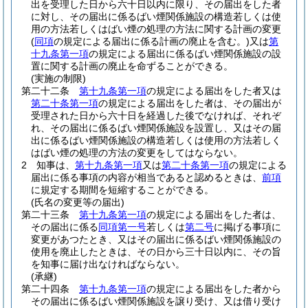
出を受理した日から六十日以内に限り、その届出をした者
に対し、その届出に係るばい煙関係施設の構造若しくは使
用の方法若しくはばい煙の処理の方法に関する計画の変更
(
同項
の規定による届出に係る計画の廃止を含む。)
又は
第
十九条第一項
の規定による届出に係るばい煙関係施設の設
置に関する計画の廃止を命ずることができる。
(実施の制限)
第二十二条
第十九条第一項
の規定による届出をした者又は
第二十条第一項
の規定による届出をした者は、その届出が
受理された日から六十日を経過した後でなければ、それぞ
れ、その届出に係るばい煙関係施設を設置し、又はその届
出に係るばい煙関係施設の構造若しくは使用の方法若しく
はばい煙の処理の方法の変更をしてはならない。
2
知事は、
第十九条第一項
又は
第二十条第一項
の規定による
届出に係る事項の内容が相当であると認めるときは、
前項
に規定する期間を短縮することができる。
(氏名の変更等の届出)
第二十三条
第十九条第一項
の規定による届出をした者は、
その届出に係る
同項第一号
若しくは
第二号
に掲げる事項に
変更があつたとき、又はその届出に係るばい煙関係施設の
使用を廃止したときは、その日から三十日以内に、その旨
を知事に届け出なければならない。
(承継)
第二十四条
第十九条第一項
の規定による届出をした者から
その届出に係るばい煙関係施設を譲り受け、又は借り受け