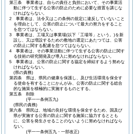
第三条
事業者は、自らの責任と負担において、その事業活
動に伴つて生ずる公害の防止のために必要な措置を講じな
ければならない。
2
事業者は、法令又はこの条例の規定に違反していないこと
を理由として、公害の防止について最大の努力をすること
を怠つてはならない。
3
事業者は、工場又は事業場
(以下「工場等」という。)
を新
設し、又は増設するための敷地の選定にあたつては、公害
の防止に関する配慮を怠つてはならない。
4
事業者は、その事業活動に伴つて生ずる公害の防止に関す
る技術の研究開発及び導入に努めなければならない。
5
事業者は、公害の防止に関する協定を締結するよう努めな
ければならない。
(県の責務)
第四条
県は、県民の健康を保護し、及び生活環境を保全す
る使命を有することにかんがみ、公害の防止に関する総合
的な施策を積極的に実施するものとする。
第五条
削除
(平一一条例五九)
(県民の責務)
第六条
県民は、地域の良好な環境を保全するため、国及び
県が実施する公害の防止に関する施策に協力するととも
に、公害を発生させることのないように努めなければなら
ない。
(平一一条例五九・一部改正)