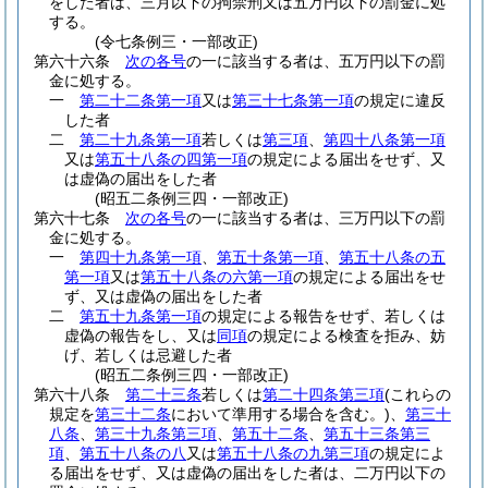
をした者は、三月以下の拘禁刑又は五万円以下の罰金に処
する。
(令七条例三・一部改正)
第六十六条
次の各号
の一に該当する者は、五万円以下の罰
金に処する。
一
第二十二条第一項
又は
第三十七条第一項
の規定に違反
した者
二
第二十九条第一項
若しくは
第三項
、
第四十八条第一項
又は
第五十八条の四第一項
の規定による届出をせず、又
は虚偽の届出をした者
(昭五二条例三四・一部改正)
第六十七条
次の各号
の一に該当する者は、三万円以下の罰
金に処する。
一
第四十九条第一項
、
第五十条第一項
、
第五十八条の五
第一項
又は
第五十八条の六第一項
の規定による届出をせ
ず、又は虚偽の届出をした者
二
第五十九条第一項
の規定による報告をせず、若しくは
虚偽の報告をし、又は
同項
の規定による検査を拒み、妨
げ、若しくは忌避した者
(昭五二条例三四・一部改正)
第六十八条
第二十三条
若しくは
第二十四条第三項
(これらの
規定を
第三十二条
において準用する場合を含む。)
、
第三十
八条
、
第三十九条第三項
、
第五十二条
、
第五十三条第三
項
、
第五十八条の八
又は
第五十八条の九第三項
の規定によ
る届出をせず、又は虚偽の届出をした者は、二万円以下の