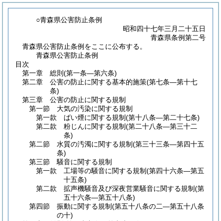
○青森県公害防止条例
昭和四十七年三月二十五日
青森県条例第二号
青森県公害防止条例をここに公布する。
青森県公害防止条例
目次
第一章
総則
(第一条―第六条)
第二章
公害の防止に関する基本的施策
(第七条―第十七
条)
第三章
公害の防止に関する規制
第一節
大気の汚染に関する規制
第一款
ばい煙に関する規制
(第十八条―第二十七条)
第二款
粉じんに関する規制
(第二十八条―第三十二
条)
第二節
水質の汚濁に関する規制
(第三十三条―第四十五
条)
第三節
騒音に関する規制
第一款
工場等の騒音に関する規制
(第四十六条―第五
十五条)
第二款
拡声機騒音及び深夜営業騒音に関する規制
(第
五十六条―第五十八条)
第四節
振動に関する規制
(第五十八条の二―第五十八条
の十)