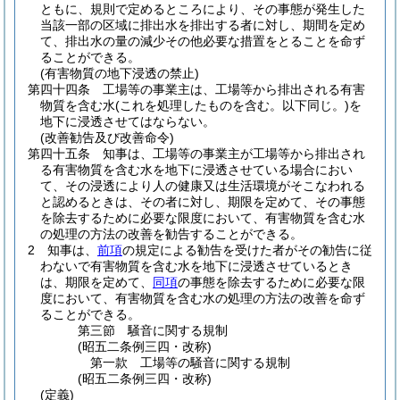
ともに、規則で定めるところにより、その事態が発生した
当該一部の区域に排出水を排出する者に対し、期間を定め
て、排出水の量の減少その他必要な措置をとることを命ず
ることができる。
(有害物質の地下浸透の禁止)
第四十四条
工場等の事業主は、工場等から排出される有害
物質を含む水
(これを処理したものを含む。以下同じ。)
を
地下に浸透させてはならない。
(改善勧告及び改善命令)
第四十五条
知事は、工場等の事業主が工場等から排出され
る有害物質を含む水を地下に浸透させている場合におい
て、その浸透により人の健康又は生活環境がそこなわれる
と認めるときは、その者に対し、期限を定めて、その事態
を除去するために必要な限度において、有害物質を含む水
の処理の方法の改善を勧告することができる。
2
知事は、
前項
の規定による勧告を受けた者がその勧告に従
わないで有害物質を含む水を地下に浸透させているとき
は、期限を定めて、
同項
の事態を除去するために必要な限
度において、有害物質を含む水の処理の方法の改善を命ず
ることができる。
第三節
騒音に関する規制
(昭五二条例三四・改称)
第一款
工場等の騒音に関する規制
(昭五二条例三四・改称)
(定義)