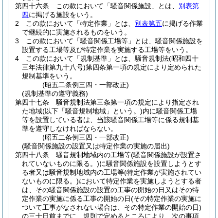
第四十六条
この款において「騒音関係施設」とは、
別表第
四
に掲げる施設をいう。
2
この款において「特定作業」とは、
別表第五
に掲げる作業
で継続的に実施されるものをいう。
3
この款において「騒音関係工場等」とは、騒音関係施設を
設置する工場等及び特定作業を実施する工場等をいう。
4
この款において「規制基準」とは、騒音規制法
(昭和四十
三年法律第九十八号)
第四条第一項の規定により定められた
規制基準をいう。
(昭五二条例三四・一部改正)
(規制基準の遵守義務)
第四十七条
騒音規制法第三条第一項の規定により指定され
た地域
(以下「騒音規制地域」という。)
内に騒音関係工場
等を設置している者は、当該騒音関係工場等に係る規制基
準を遵守しなければならない。
(昭五二条例三四・一部改正)
(騒音関係施設の設置又は特定作業の実施の届出)
第四十八条
騒音規制地域内の工場等
(騒音関係施設が設置さ
れていないものに限る。)
に騒音関係施設を設置しようとす
る者又は騒音規制地域内の工場等
(特定作業が実施されてい
ないものに限る。)
において特定作業を実施しようとする者
は、その騒音関係施設の設置の工事の開始の日又はその特
定作業の実施に係る工事の開始の日
(その特定作業の実施に
ついて工事がなされない場合は、その特定作業の開始の日)
の三十日前までに、規則で定めるところにより、次の事項