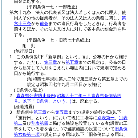
罰金に処する。
(平四条例一七・一部改正)
第六十九条
法人の代表者又は法人若しくは人の代理人、使
用人その他の従業者が、その法人又は人の業務に関し、
第
六十三条
から
前条
までの違反行為をしたときは、行為者を
罰するほか、その法人又は人に対して各本条の罰金刑を科
する。
(平四条例一七・旧第七十条繰上)
附
則
(施行期日)
1
この条例
(以下「新条例」という。)
は、公布の日から施行
する。
ただし、
第三章
から
第五章
までの規定は、公布の日
から起算して六月をこえない範囲内において規則で定める
日から施行する。
(昭和四七年規則第六二号で第三章から第五章までの
規定は昭和四七年九月二四日から施行)
(旧条例の廃止)
2
青森県公害防止条例
(昭和四十二年三月青森県条例第四
号。以下「旧条例」という。)
は、廃止する。
(経過措置)
3
新条例中
第三章
から
第五章
までの規定の施行の日
(以下
「施行日」という。)
において現に工場等に
別表第一
、
別表
第二
及び
別表第四
に掲げる施設を設置している者
(設置の工
事をしている者を含む。)
で当該施設の設置について
旧条例
第六条第一項
の規定による届出
(以下「旧条例による届出」