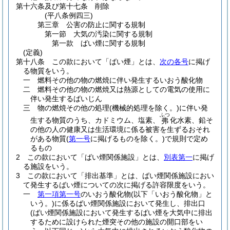
第十六条及び第十七条
削除
(平八条例四三)
第三章
公害の防止に関する規制
第一節
大気の汚染に関する規制
第一款
ばい煙に関する規制
(定義)
第十八条
この款において「ばい煙」とは、
次の各号
に掲げ
る物質をいう。
一
燃料その他の物の燃焼に伴い発生するいおう酸化物
二
燃料その他の物の燃焼又は熱源としての電気の使用に
伴い発生するばいじん
三
物の燃焼その他の処理
(機械的処理を除く。)
に伴い発
ふつ
生する物質のうち、カドミウム、塩素、
化水素、鉛そ
弗
の他の人の健康又は生活環境に係る被害を生ずるおそれ
がある物質
(
第一号
に掲げるものを除く。)
で規則で定め
るもの
2
この款において「ばい煙関係施設」とは、
別表第一
に掲げ
る施設をいう。
3
この款において「排出基準」とは、ばい煙関係施設におい
て発生するばい煙についての次に掲げる許容限度をいう。
一
第一項第一号
のいおう酸化物
(以下「いおう酸化物」と
いう。)
に係るばい煙関係施設において発生し、排出口
(ばい煙関係施設において発生するばい煙を大気中に排出
するために設けられた煙突その他の施設の開口部をい