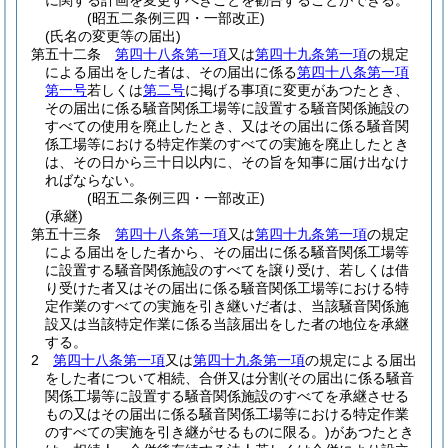
に関する計画を変更すべきことを勧告することができる。
(昭五二条例三四・一部改正)
(氏名の変更等の届出)
第五十二条
第四十八条第一項
又は
第四十九条第一項
の規定
による届出をした者は、その届出に係る
第四十八条第一項
第一号
若しくは
第二号
に掲げる事項に変更があつたとき、
その届出に係る騒音関係工場等に設置する騒音関係施設の
すべての使用を廃止したとき、又はその届出に係る騒音関
係工場等における特定作業のすべての実施を廃止したとき
は、その日から三十日以内に、その旨を知事に届け出なけ
ればならない。
(昭五二条例三四・一部改正)
(承継)
第五十三条
第四十八条第一項
又は
第四十九条第一項
の規定
による届出をした者から、その届出に係る騒音関係工場等
に設置する騒音関係施設のすべてを譲り受け、若しくは借
り受けた者又はその届出に係る騒音関係工場等における特
定作業のすべての実施を引き継いだ者は、当該騒音関係施
設又は当該特定作業に係る当該届出をした者の地位を承継
する。
2
第四十八条第一項
又は
第四十九条第一項
の規定による届出
をした者について相続、合併又は分割
(その届出に係る騒音
関係工場等に設置する騒音関係施設のすべてを承継させる
もの又はその届出に係る騒音関係工場等における特定作業
のすべての実施を引き継がせるものに限る。)
があつたとき