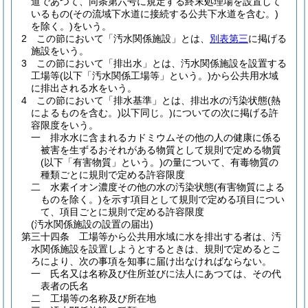
道であつて、同条第六号に規定する終末処理場を設置して
いるもの
(その流域下水道に接続する公共下水道を含む。)
を除く。)
をいう。
2
この節において「汚水関係施設」とは、
別表第三
に掲げる
施設をいう。
3
この節において「排出水」とは、汚水関係施設を設置する
工場等
(以下「汚水関係工場等」という。)
から公共用水域
に排出される水をいう。
4
この節において「排水基準」とは、排出水の汚染状態
(熱
によるものを含む。)
以下同じ。
)についての次に掲げる許
容限度をいう。
一
排水水に含まれるカドミウムその他の人の健康に係る
被害を生ずるおそれがある物質として規則で定める物質
(以下「有害物質」という。)
の量について、有毒物質の
種類ごとに規則で定める許容限度
二
水素イオン濃度その他の水の汚染状態
(有害物質による
ものを除く。)
を示す項目として規則で定める項目につい
て、項目ごとに規則で定める許容限度
(汚水関係施設の設置の届出)
第三十四条
工場等から公共用水域に水を排出する者は、汚
水関係施設を設置しようとするときは、規則で定めるとこ
ろにより、次の事項を知事に届け出なければならない。
一
氏名又は名称及び住所並びに法人にあつては、その代
表者の氏名
二
工場等の名称及び所在地