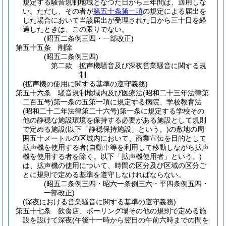
規定する騒音規制地域となつた日から三年間は、適用しな
い。
ただし、その者が
第五十条第一項
の規定による届出を
した場合において当該届出が受理された日から三十日を経
過したときは、この限りでない。
(昭五二条例三四・一部改正)
第五十五条
削除
(昭五二条例三四)
第二款
拡声機騒音及び深夜営業騒音に関する規
制
(拡声機の使用に関する基準の遵守義務)
第五十六条
騒音規制地域内及び医療法
(昭和二十三年法律第
二百五号)
第一条の五第一項に規定する病院、学校教育法
(昭和二十二年法律第二十六号)
第一条に規定する学校その
他の静穏な施設環境を保持する必要がある施設として規則
で定める施設
(以下「静穏保持施設」という。)
の敷地の周
囲五十メートルの区域内において、商業宣伝を目的として
拡声機を使用する者
(自動車等を利用して移動しながら拡声
機を使用する者を除く。以下「拡声機使用者」という。)
は、拡声機の使用について、時間の区分及び区域の区分ご
とに規則で定める基準を遵守しなければならない。
(昭五二条例三四・昭六一条例三六・平四条例五四・
一部改正)
(深夜における営業騒音に関する基準の遵守義務)
第五十七条
飲食店、ボーリング場その他の規則で定める施
設を設けて深夜
(午後十一時から翌日の午前六時までの間を