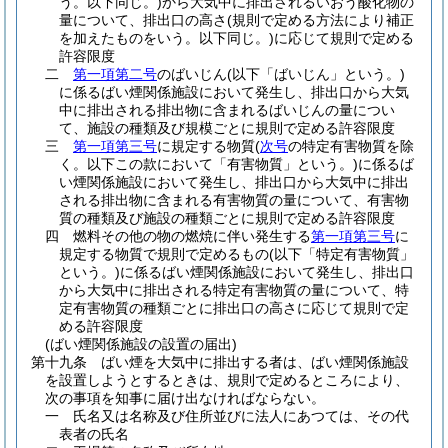
う。以下同じ。)
から大気中に排出されるいおう酸化物の
量について、排出口の高さ
(規則で定める方法により補正
を加えたものをいう。以下同じ。)
に応じて規則で定める
許容限度
二
第一項第二号
のばいじん
(以下「ばいじん」という。)
に係るばい煙関係施設において発生し、排出口から大気
中に排出される排出物に含まれるばいじんの量につい
て、施設の種類及び規模ごとに規則で定める許容限度
三
第一項第三号
に規定する物質
(
次号
の特定有害物質を除
く。以下この款において「有害物質」という。)
に係るば
い煙関係施設において発生し、排出口から大気中に排出
される排出物に含まれる有害物質の量について、有害物
質の種類及び施設の種類ごとに規則で定める許容限度
四
燃料その他の物の燃焼に伴い発生する
第一項第三号
に
規定する物質で規則で定めるもの
(以下「特定有害物質」
という。)
に係るばい煙関係施設において発生し、排出口
から大気中に排出される特定有害物質の量について、特
定有害物質の種類ごとに排出口の高さに応じて規則で定
める許容限度
(ばい煙関係施設の設置の届出)
第十九条
ばい煙を大気中に排出する者は、ばい煙関係施設
を設置しようとするときは、規則で定めるところにより、
次の事項を知事に届け出なければならない。
一
氏名又は名称及び住所並びに法人にあつては、その代
表者の氏名