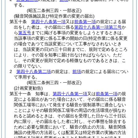
する。
(昭五二条例三四・一部改正)
(騒音関係施設及び特定作業の変更の届出)
第五十条
第四十八条第一項
又は
前条第一項
の規定による届
出をした者は、その届出に係る
第四十八条第一項第三号
か
ら
第五号
までに掲げる事項の変更をしようとするときは、
当該事項の変更に係る工事の開始の日
(特定作業に係る変更
の場合であつて当該変更について工事がなされないとき
は、当該変更の日)
の三十日前までに、規則で定めるところ
により、その旨を知事に届け出なければならない。
ただ
し、その変更が規則で定める軽微なものであるときは、こ
の限りでない。
2
第四十八条第二項
の規定は、
前項
の規定による届出につい
て準用する。
(昭五二条例三四・一部改正)
(計画変更勧告)
第五十一条
知事は、
第四十八条第一項
又は
前条第一項
の規
定による届出があつた場合において、その届出に係る騒音
関係工場等において発生する騒音が規制基準に適合しない
ことによりその騒音関係工場等の周辺の生活環境が損なわ
れると認めるときは、その届出を受理した日から三十日以
内に限り、その届出をした者に対し、その事態を除去する
ために必要な限度において、騒音の防止の方法、騒音関係
施設の使用の方法若しくは配置又は特定作業の実施の方法