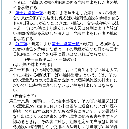
た者は、当該ばい煙関係施設に係る当該届出をした者の地
位を承継する。
2
第十九条第一項
の規定による届出をした者について相続、
合併又は分割
(その届出に係るばい煙関係施設を承継させる
ものに限る。)
があつたときは、相続人、合併後存続する法
人若しくは合併により設立した法人又は分割により当該ば
い煙関係施設を承継した法人は、当該届出をした者の地位
を承継する。
3
前二項
の規定により
第十九条第一項
の規定による届出をし
た者の地位を承継した者は、その承継があつた日から三十
日以内に、その旨を知事に届け出なければならない。
(平一三条例二〇・一部改正)
(ばい煙の排出の制限)
第二十五条
ばい煙関係施設において発生するばい煙を大気
中に排出する者
(以下「ばい煙排出者」という。)
は、その
ばい煙量又はばい煙濃度が当該ばい煙関係施設の排出口に
おいて排出基準に適合しないばい煙を排出してはならな
い。
(改善命令等)
第二十六条
知事は、ばい煙排出者が、そのばい煙量又はば
い煙濃度が排出口において排出基準に適合しないばい煙を
継続して排出するおそれがある場合において、その継続的
な排出により人の健康又は生活環境に係る被害を生ずると
認めるときは、その者に対し、期限を定めて当該ばい煙関
係施設の構造若しくは使用の方法若しくは当該ばい煙関係