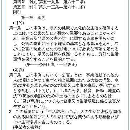
第四章
雑則
(第五十九条―第六十二条)
第五章
罰則
(第六十三条―第六十九条)
附則
第一章
総則
(目的)
第一条
この条例は、県民の健康で文化的な生活を確保する
上において公害の防止が極めて重要であることにかんが
み、事業者及び県の公害の防止に関する責務を明らかに
し、公害の防止に関する施策の基本となる事項を定め、並
びに公害の防止のための規制について必要な事項を定める
ことにより、県民の健康を保護するとともに、良好な生活
環境を保全することを目的とする。
(平一一条例五九・一部改正)
(定義)
第二条
この条例において「公害」とは、事業活動その他の
人の活動に伴つて生ずる相当範囲にわたる大気の汚染、水
質の汚濁
(水質以外の水の状態又は水底の底質が悪化するこ
とを含む。以下同じ。)
、土壌の汚染、騒音、振動、地盤の
沈下
(鉱物の掘採のための土地の掘さくによるものを除
く。)
及び悪臭によつて人の健康又は生活環境に係る被害が
生ずることをいう。
2
この条例にいう「生活環境」には、人の生活に密接な関係
のある財産並びに人の生活に密接な関係のある動植物及び
その生育環境を含むものとする。
(事業者の責務)