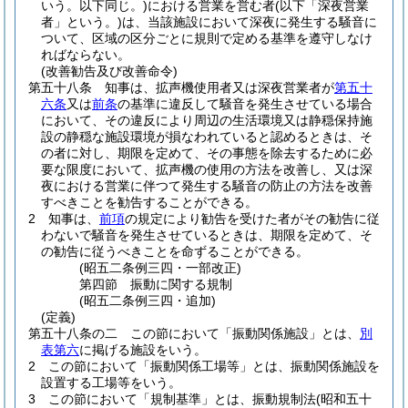
いう。以下同じ。)
における営業を営む者
(以下「深夜営業
者」という。)
は、当該施設において深夜に発生する騒音に
ついて、区域の区分ごとに規則で定める基準を遵守しなけ
ればならない。
(改善勧告及び改善命令)
第五十八条
知事は、拡声機使用者又は深夜営業者が
第五十
六条
又は
前条
の基準に違反して騒音を発生させている場合
において、その違反により周辺の生活環境又は静穏保持施
設の静穏な施設環境が損なわれていると認めるときは、そ
の者に対し、期限を定めて、その事態を除去するために必
要な限度において、拡声機の使用の方法を改善し、又は深
夜における営業に伴つて発生する騒音の防止の方法を改善
すべきことを勧告することができる。
2
知事は、
前項
の規定により勧告を受けた者がその勧告に従
わないで騒音を発生させているときは、期限を定めて、そ
の勧告に従うべきことを命ずることができる。
(昭五二条例三四・一部改正)
第四節
振動に関する規制
(昭五二条例三四・追加)
(定義)
第五十八条の二
この節において「振動関係施設」とは、
別
表第六
に掲げる施設をいう。
2
この節において「振動関係工場等」とは、振動関係施設を
設置する工場等をいう。
3
この節において「規制基準」とは、振動規制法
(昭和五十