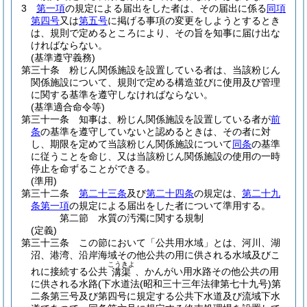
3
第一項
の規定による届出をした者は、その届出に係る
同項
第四号
又は
第五号
に掲げる事項の変更をしようとするとき
は、規則で定めるところにより、その旨を知事に届け出な
ければならない。
(基準遵守義務)
第三十条
粉じん関係施設を設置している者は、当該粉じん
関係施設について、規則で定める構造並びに使用及び管理
に関する基準を遵守しなければならない。
(基準適合命令等)
第三十一条
知事は、粉じん関係施設を設置している者が
前
条
の基準を遵守していないと認めるときは、その者に対
し、期限を定めて当該粉じん関係施設について
同条
の基準
に従うことを命じ、又は当該粉じん関係施設の使用の一時
停止を命ずることができる。
(準用)
第三十二条
第二十三条
及び
第二十四条
の規定は、
第二十九
条第一項
の規定による届出をした者について準用する。
第二節
水質の汚濁に関する規制
(定義)
第三十三条
この節において「公共用水域」とは、河川、湖
沼、港湾、沿岸海域その他公共の用に供される水域及びこ
こうきよ
れに接続する公共
、かんがい用水路その他公共の用
溝渠
に供される水路
(下水道法
(昭和三十三年法律第七十九号)
第
二条第三号及び第四号に規定する公共下水道及び流域下水