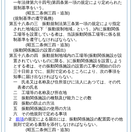
一年法律第六十四号)
第四条第一項の規定により定められた
規制基準をいう。
(昭五二条例三四・追加)
(規制基準の遵守義務)
第五十八条の三
振動規制法第三条第一項の規定により指定
された地域
(以下「振動規制地域」という。)
内に振動関係
工場等を設置している者は、当該振動関係工場等に係る規
制基準を遵守しなければならない。
(昭五二条例三四・追加)
(振動関係施設の設置の届出)
第五十八条の四
振動規制地域内の工場等
(振動関係施設が設
置されていないものに限る。)
に振動関係施設を設置しよう
とする者は、その振動関係施設の設置の工事の開始の日の
三十日前までに、規則で定めるところにより、次の事項を
知事に届け出なければならない。
一
氏名又は名称及び住所並びに法人にあつては、その代
表者の氏名
二
工場等の名称及び所在地
三
振動関係施設の種類及び能力ごとの数
四
振動の防止の方法
五
振動関係施設の使用の方法
六
その他規則で定める事項
2
前項
の規定による届出には、振動関係施設の配置図その他
規則で定める書類を添付しなければならない。
(昭五二条例三四・追加)