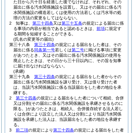
た日から六十日を経過した後でなければ、それぞれ、その
届出に係る汚水関係施設を設置し、又はその届出に係る汚
水関係施設の構造若しくは使用の方法若しくは汚水等の処
理の方法の変更をしてはならない。
2
知事は、
第三十四条
又は
第三十五条
の規定による届出に係
る事項の内容が相当であると認めるときは、
前項
に規定す
る期間を短縮することができる。
(氏名の変更等の届出)
第三十八条
第三十四条
の規定による届出をした者は、その
届出に係る
同条第一号
若しくは
第二号
に掲げる事項に変更
があつたとき、又はその届出に係る汚水関係施設の使用を
廃止したときは、その日から三十日以内に、その旨を知事
に届け出なければならない。
(承継)
第三十九条
第三十四条
の規定による届出をした者からその
届出に係る汚水関係施設を譲り受け、又は借り受けた者
は、当該汚水関係施設に係る当該届出をした者の地位を承
継する。
2
第三十四条
の規定による届出をした者について相続、合併
又は分割
(その届出に係る汚水関係施設を承継させるものに
限る。)
があつたときは、相続人、合併後存続する法人若し
くは合併により設立した法人又は分割により当該汚水関係
施設を承継した法人は、当該届出をした者の地位を承継す
る。
3
前二項
の規定により
第三十四条
の規定による届出をした者