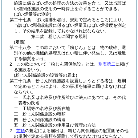
施設に係るばい煙の処理の方法の改善を命じ、又は当該ば
い煙関係施設の使用の一時停止を命ずることができる。
(ばい煙量等の測定)
第二十七条
ばい煙排出者は、規則で定めるところにより、
当該ばい煙関係施設に係るばい煙量又はばい煙濃度を測定
し、その結果を記録しておかなければならない。
第二款
粉じんに関する規制
(定義)
第二十八条
この款において「粉じん」とは、物の破砕、選
別その他の機械的処理又はたい積に伴い発生し、又は飛散
する物質をいう。
2
この款において「粉じん関係施設」とは、
別表第二
に掲げ
る施設をいう。
(粉じん関係施設の設置等の届出)
第二十九条
粉じん関係施設を設置しようとする者は、規則
で定めるところにより、次の事項を知事に届け出なければ
ならない。
一
氏名又は名称及び住所並びに法人にあつては、その代
表者の氏名
二
工場等の名称及び所在地
三
粉じん関係施設の種類
四
粉じん関係施設の構造
五
粉じん関係施設の使用及び管理の方法
2
前項
の規定による届出は、粉じん関係施設の配置図その他
の規則で定める書類を添附して行なわなければならない。