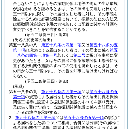
合しないことによりその振動関係工場等の周辺の生活環境
が損なわれると認めるときは、その届出を受理した日から
三十日以内に限り、その届出をした者に対し、その事態を
除去するために必要な限度において、振動の防止の方法又
は振動関係施設の使用の方法若しくは配置に関する計画を
変更すべきことを勧告することができる。
(昭五二条例三四・追加)
(氏名の変更等の届出)
第五十八条の八
第五十八条の四第一項
又は
第五十八条の五
第一項
の規定による届出をした者は、その届出に係る
第五
十八条の四第一項第一号
若しくは
第二号
に掲げる事項に変
更があつたとき、又はその届出に係る振動関係工場等に設
置する振動関係施設のすべての使用を廃止したときは、そ
の日から三十日以内に、その旨を知事に届け出なければな
らない。
(昭五二条例三四・追加)
(承継)
第五十八条の九
第五十八条の四第一項
又は
第五十八条の五
第一項
の規定による届出をした者からその届出に係る振動
関係工場等に設置する振動関係施設のすべてを譲り受け、
又は借り受けた者は、当該振動関係施設に係る当該届出を
した者の地位を承継する。
2
第五十八条の四第一項
又は
第五十八条の五第一項
の規定に
よる届出をした者について相続、合併又は分割
(その届出に
係る振動関係工場等に設置する振動関係施設のすべてを承