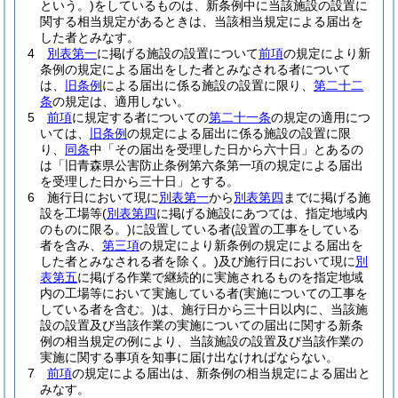
という。)
をしているものは、新条例中に当該施設の設置に
関する相当規定があるときは、当該相当規定による届出を
した者とみなす。
4
別表第一
に掲げる施設の設置について
前項
の規定により新
条例の規定による届出をした者とみなされる者について
は、
旧条例
による届出に係る施設の設置に限り、
第二十二
条
の規定は、適用しない。
5
前項
に規定する者についての
第二十一条
の規定の適用につ
いては、
旧条例
の規定による届出に係る施設の設置に限
り、
同条
中「その届出を受理した日から六十日」とあるの
は「旧青森県公害防止条例第六条第一項の規定による届出
を受理した日から三十日」とする。
6
施行日において現に
別表第一
から
別表第四
までに掲げる施
設を工場等
(
別表第四
に掲げる施設にあつては、指定地域内
のものに限る。)
に設置している者
(設置の工事をしている
者を含み、
第三項
の規定により新条例の規定による届出を
した者とみなされる者を除く。)
及び施行日において現に
別
表第五
に掲げる作業で継続的に実施されるものを指定地域
内の工場等において実施している者
(実施についての工事を
している者を含む。)
は、施行日から三十日以内に、当該施
設の設置及び当該作業の実施についての届出に関する新条
例の相当規定の例により、当該施設の設置及び当該作業の
実施に関する事項を知事に届け出なければならない。
7
前項
の規定による届出は、新条例の相当規定による届出と
みなす。