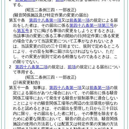
する。
(昭五二条例三四・一部改正)
(騒音関係施設及び特定作業の変更の届出)
第五十条
第四十八条第一項
又は
前条第一項
の規定による届
出をした者は、その届出に係る
第四十八条第一項第三号
か
ら
第五号
までに掲げる事項の変更をしようとするときは、
当該事項の変更に係る工事の開始の日
(特定作業に係る変更
の場合であつて当該変更について工事がなされないとき
は、当該変更の日)
の三十日前までに、規則で定めるところ
により、その旨を知事に届け出なければならない。
ただ
し、その変更が規則で定める軽微なものであるときは、こ
の限りでない。
2
第四十八条第二項
の規定は、
前項
の規定による届出につい
て準用する。
(昭五二条例三四・一部改正)
(計画変更勧告)
第五十一条
知事は、
第四十八条第一項
又は
前条第一項
の規
定による届出があつた場合において、その届出に係る騒音
関係工場等において発生する騒音が規制基準に適合しない
ことによりその騒音関係工場等の周辺の生活環境が損なわ
れると認めるときは、その届出を受理した日から三十日以
内に限り、その届出をした者に対し、その事態を除去する
ために必要な限度において、騒音の防止の方法、騒音関係
施設の使用の方法若しくは配置又は特定作業の実施の方法