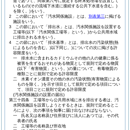
道であつて、同条第六号に規定する終末処理場を設置して
いるもの
(その流域下水道に接続する公共下水道を含む。)
を除く。)
をいう。
2
この節において「汚水関係施設」とは、
別表第三
に掲げる
施設をいう。
3
この節において「排出水」とは、汚水関係施設を設置する
工場等
(以下「汚水関係工場等」という。)
から公共用水域
に排出される水をいう。
4
この節において「排水基準」とは、排出水の汚染状態
(熱
によるものを含む。)
以下同じ。
)についての次に掲げる許
容限度をいう。
一
排水水に含まれるカドミウムその他の人の健康に係る
被害を生ずるおそれがある物質として規則で定める物質
(以下「有害物質」という。)
の量について、有毒物質の
種類ごとに規則で定める許容限度
二
水素イオン濃度その他の水の汚染状態
(有害物質による
ものを除く。)
を示す項目として規則で定める項目につい
て、項目ごとに規則で定める許容限度
(汚水関係施設の設置の届出)
第三十四条
工場等から公共用水域に水を排出する者は、汚
水関係施設を設置しようとするときは、規則で定めるとこ
ろにより、次の事項を知事に届け出なければならない。
一
氏名又は名称及び住所並びに法人にあつては、その代
表者の氏名
二
工場等の名称及び所在地