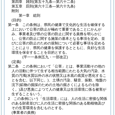
第四章
雑則
(第五十九条―第六十二条)
第五章
罰則
(第六十三条―第六十九条)
附則
第一章
総則
(目的)
第一条
この条例は、県民の健康で文化的な生活を確保する
上において公害の防止が極めて重要であることにかんが
み、事業者及び県の公害の防止に関する責務を明らかに
し、公害の防止に関する施策の基本となる事項を定め、並
びに公害の防止のための規制について必要な事項を定める
ことにより、県民の健康を保護するとともに、良好な生活
環境を保全することを目的とする。
(平一一条例五九・一部改正)
(定義)
第二条
この条例において「公害」とは、事業活動その他の
人の活動に伴つて生ずる相当範囲にわたる大気の汚染、水
質の汚濁
(水質以外の水の状態又は水底の底質が悪化するこ
とを含む。以下同じ。)
、土壌の汚染、騒音、振動、地盤の
沈下
(鉱物の掘採のための土地の掘さくによるものを除
く。)
及び悪臭によつて人の健康又は生活環境に係る被害が
生ずることをいう。
2
この条例にいう「生活環境」には、人の生活に密接な関係
のある財産並びに人の生活に密接な関係のある動植物及び
その生育環境を含むものとする。
(事業者の責務)