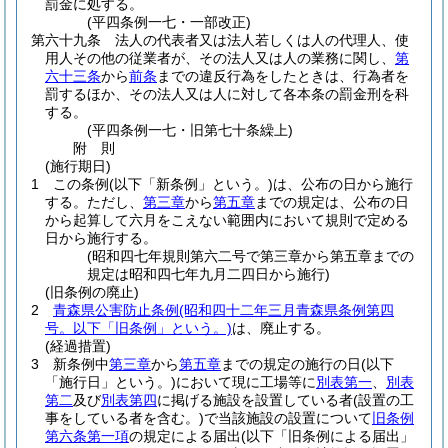
罰金に処する。
(平四条例一七・一部改正)
第六十九条
法人の代表者又は法人若しくは人の代理人、使
用人その他の従業者が、その法人又は人の業務に関し、
第
六十三条
から
前条
までの違反行為をしたときは、行為者を
罰するほか、その法人又は人に対して各本条の罰金刑を科
する。
(平四条例一七・旧第七十条繰上)
附
則
(施行期日)
1
この条例
(以下「新条例」という。)
は、公布の日から施行
する。
ただし、
第三章
から
第五章
までの規定は、公布の日
から起算して六月をこえない範囲内において規則で定める
日から施行する。
(昭和四七年規則第六二号で第三章から第五章までの
規定は昭和四七年九月二四日から施行)
(旧条例の廃止)
2
青森県公害防止条例
(昭和四十二年三月青森県条例第四
号。以下「旧条例」という。)
は、廃止する。
(経過措置)
3
新条例中
第三章
から
第五章
までの規定の施行の日
(以下
「施行日」という。)
において現に工場等に
別表第一
、
別表
第二
及び
別表第四
に掲げる施設を設置している者
(設置の工
事をしている者を含む。)
で当該施設の設置について
旧条例
第六条第一項
の規定による届出
(以下「旧条例による届出」