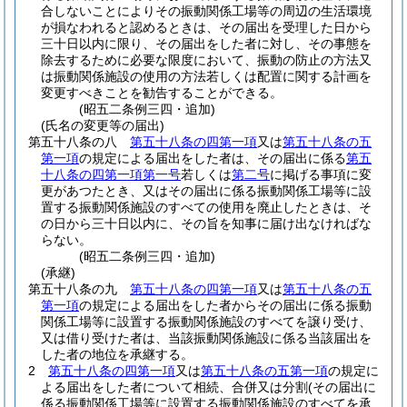
合しないことによりその振動関係工場等の周辺の生活環境
が損なわれると認めるときは、その届出を受理した日から
三十日以内に限り、その届出をした者に対し、その事態を
除去するために必要な限度において、振動の防止の方法又
は振動関係施設の使用の方法若しくは配置に関する計画を
変更すべきことを勧告することができる。
(昭五二条例三四・追加)
(氏名の変更等の届出)
第五十八条の八
第五十八条の四第一項
又は
第五十八条の五
第一項
の規定による届出をした者は、その届出に係る
第五
十八条の四第一項第一号
若しくは
第二号
に掲げる事項に変
更があつたとき、又はその届出に係る振動関係工場等に設
置する振動関係施設のすべての使用を廃止したときは、そ
の日から三十日以内に、その旨を知事に届け出なければな
らない。
(昭五二条例三四・追加)
(承継)
第五十八条の九
第五十八条の四第一項
又は
第五十八条の五
第一項
の規定による届出をした者からその届出に係る振動
関係工場等に設置する振動関係施設のすべてを譲り受け、
又は借り受けた者は、当該振動関係施設に係る当該届出を
した者の地位を承継する。
2
第五十八条の四第一項
又は
第五十八条の五第一項
の規定に
よる届出をした者について相続、合併又は分割
(その届出に
係る振動関係工場等に設置する振動関係施設のすべてを承