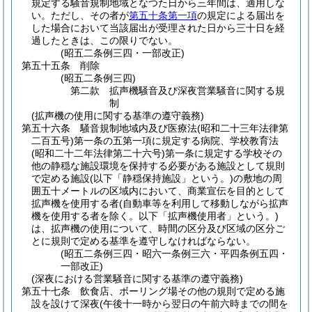
規定する騒音規制地域となつた日から三年間は、適用しな
い。
ただし、その者が
第五十条第一項
の規定による届出を
した場合において当該届出が受理された日から三十日を経
過したときは、この限りでない。
(昭五二条例三四・一部改正)
第五十五条
削除
(昭五二条例三四)
第二款
拡声機騒音及び深夜営業騒音に関する規
制
(拡声機の使用に関する基準の遵守義務)
第五十六条
騒音規制地域内及び医療法
(昭和二十三年法律第
二百五号)
第一条の五第一項に規定する病院、学校教育法
(昭和二十二年法律第二十六号)
第一条に規定する学校その
他の静穏な施設環境を保持する必要がある施設として規則
で定める施設
(以下「静穏保持施設」という。)
の敷地の周
囲五十メートルの区域内において、商業宣伝を目的として
拡声機を使用する者
(自動車等を利用して移動しながら拡声
機を使用する者を除く。以下「拡声機使用者」という。)
は、拡声機の使用について、時間の区分及び区域の区分ご
とに規則で定める基準を遵守しなければならない。
(昭五二条例三四・昭六一条例三六・平四条例五四・
一部改正)
(深夜における営業騒音に関する基準の遵守義務)
第五十七条
飲食店、ボーリング場その他の規則で定める施
設を設けて深夜
(午後十一時から翌日の午前六時までの間を