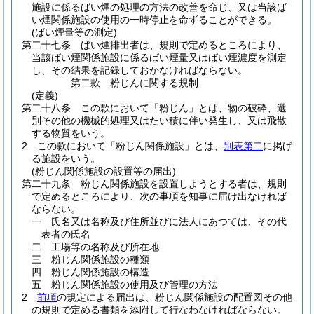
施設に係るばい煙の処理の方法の改善を命じ、又は当該ば
い煙関係施設の使用の一時停止を命ずることができる。
(ばい煙量等の測定)
第二十七条
ばい煙排出者は、規則で定めるところにより、
当該ばい煙関係施設に係るばい煙量又はばい煙濃度を測定
し、その結果を記録しておかなければならない。
第二款
粉じんに関する規制
(定義)
第二十八条
この款において「粉じん」とは、物の破砕、選
別その他の機械的処理又はたい積に伴い発生し、又は飛散
する物質をいう。
2
この款において「粉じん関係施設」とは、
別表第二
に掲げ
る施設をいう。
(粉じん関係施設の設置等の届出)
第二十九条
粉じん関係施設を設置しようとする者は、規則
で定めるところにより、次の事項を知事に届け出なければ
ならない。
一
氏名又は名称及び住所並びに法人にあつては、その代
表者の氏名
二
工場等の名称及び所在地
三
粉じん関係施設の種類
四
粉じん関係施設の構造
五
粉じん関係施設の使用及び管理の方法
2
前項
の規定による届出は、粉じん関係施設の配置図その他
の規則で定める書類を添附して行なわなければならない。