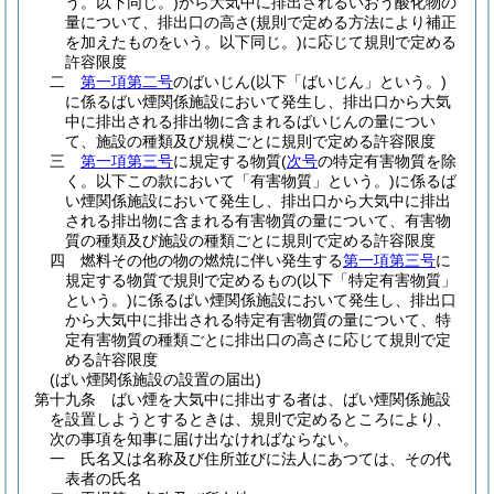
う。以下同じ。)
から大気中に排出されるいおう酸化物の
量について、排出口の高さ
(規則で定める方法により補正
を加えたものをいう。以下同じ。)
に応じて規則で定める
許容限度
二
第一項第二号
のばいじん
(以下「ばいじん」という。)
に係るばい煙関係施設において発生し、排出口から大気
中に排出される排出物に含まれるばいじんの量につい
て、施設の種類及び規模ごとに規則で定める許容限度
三
第一項第三号
に規定する物質
(
次号
の特定有害物質を除
く。以下この款において「有害物質」という。)
に係るば
い煙関係施設において発生し、排出口から大気中に排出
される排出物に含まれる有害物質の量について、有害物
質の種類及び施設の種類ごとに規則で定める許容限度
四
燃料その他の物の燃焼に伴い発生する
第一項第三号
に
規定する物質で規則で定めるもの
(以下「特定有害物質」
という。)
に係るばい煙関係施設において発生し、排出口
から大気中に排出される特定有害物質の量について、特
定有害物質の種類ごとに排出口の高さに応じて規則で定
める許容限度
(ばい煙関係施設の設置の届出)
第十九条
ばい煙を大気中に排出する者は、ばい煙関係施設
を設置しようとするときは、規則で定めるところにより、
次の事項を知事に届け出なければならない。
一
氏名又は名称及び住所並びに法人にあつては、その代
表者の氏名