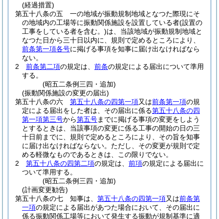
(経過措置)
第五十八条の五
一の地域が振動規制地域となつた際現にそ
の地域内の工場等に振動関係施設を設置している者
(設置の
工事をしている者を含む。)
は、当該地域が振動規制地域と
なつた日から三十日以内に、規則で定めるところにより、
前条第一項各号
に掲げる事項を知事に届け出なければなら
ない。
2
前条第二項
の規定は、
前条
の規定による届出について準用
する。
(昭五二条例三四・追加)
(振動関係施設の変更の届出)
第五十八条の六
第五十八条の四第一項
又は
前条第一項
の規
定による届出をした者は、その届出に係る
第五十八条の四
第一項第三号
から
第五号
までに掲げる事項の変更をしよう
とするときは、当該事項の変更に係る工事の開始の日の三
十日前までに、規則で定めるところにより、その旨を知事
に届け出なければならない。
ただし、その変更が規則で定
める軽微なものであるときは、この限りでない。
2
第五十八条の四第二項
の規定は、
前項
の規定による届出に
ついて準用する。
(昭五二条例三四・追加)
(計画変更勧告)
第五十八条の七
知事は、
第五十八条の四第一項
又は
前条第
一項
の規定による届出があつた場合において、その届出に
係る振動関係工場等において発生する振動が規制基準に適