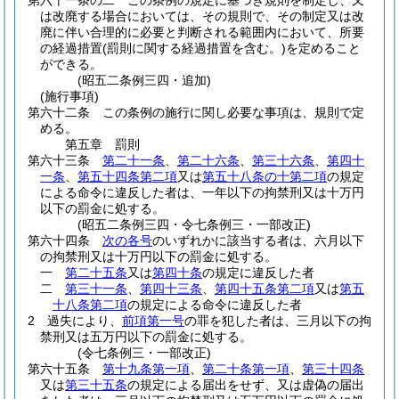
第六十一条の二
この条例の規定に基づき規則を制定し、又
は改廃する場合においては、その規則で、その制定又は改
廃に伴い合理的に必要と判断される範囲内において、所要
の経過措置
(罰則に関する経過措置を含む。)
を定めること
ができる。
(昭五二条例三四・追加)
(施行事項)
第六十二条
この条例の施行に関し必要な事項は、規則で定
める。
第五章
罰則
第六十三条
第二十一条
、
第二十六条
、
第三十六条
、
第四十
一条
、
第五十四条第二項
又は
第五十八条の十第二項
の規定
による命令に違反した者は、一年以下の拘禁刑又は十万円
以下の罰金に処する。
(昭五二条例三四・令七条例三・一部改正)
第六十四条
次の各号
のいずれかに該当する者は、六月以下
の拘禁刑又は十万円以下の罰金に処する。
一
第二十五条
又は
第四十条
の規定に違反した者
二
第三十一条
、
第四十三条
、
第四十五条第二項
又は
第五
十八条第二項
の規定による命令に違反した者
2
過失により、
前項第一号
の罪を犯した者は、三月以下の拘
禁刑又は五万円以下の罰金に処する。
(令七条例三・一部改正)
第六十五条
第十九条第一項
、
第二十条第一項
、
第三十四条
又は
第三十五条
の規定による届出をせず、又は虚偽の届出