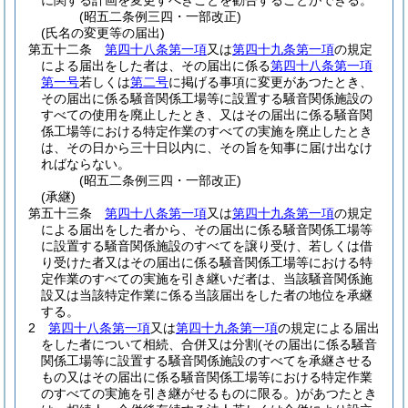
に関する計画を変更すべきことを勧告することができる。
(昭五二条例三四・一部改正)
(氏名の変更等の届出)
第五十二条
第四十八条第一項
又は
第四十九条第一項
の規定
による届出をした者は、その届出に係る
第四十八条第一項
第一号
若しくは
第二号
に掲げる事項に変更があつたとき、
その届出に係る騒音関係工場等に設置する騒音関係施設の
すべての使用を廃止したとき、又はその届出に係る騒音関
係工場等における特定作業のすべての実施を廃止したとき
は、その日から三十日以内に、その旨を知事に届け出なけ
ればならない。
(昭五二条例三四・一部改正)
(承継)
第五十三条
第四十八条第一項
又は
第四十九条第一項
の規定
による届出をした者から、その届出に係る騒音関係工場等
に設置する騒音関係施設のすべてを譲り受け、若しくは借
り受けた者又はその届出に係る騒音関係工場等における特
定作業のすべての実施を引き継いだ者は、当該騒音関係施
設又は当該特定作業に係る当該届出をした者の地位を承継
する。
2
第四十八条第一項
又は
第四十九条第一項
の規定による届出
をした者について相続、合併又は分割
(その届出に係る騒音
関係工場等に設置する騒音関係施設のすべてを承継させる
もの又はその届出に係る騒音関係工場等における特定作業
のすべての実施を引き継がせるものに限る。)
があつたとき