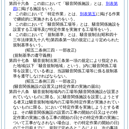
第四十六条
この款において「騒音関係施設」とは、
別表第
四
に掲げる施設をいう。
2
この款において「特定作業」とは、
別表第五
に掲げる作業
で継続的に実施されるものをいう。
3
この款において「騒音関係工場等」とは、騒音関係施設を
設置する工場等及び特定作業を実施する工場等をいう。
4
この款において「規制基準」とは、騒音規制法
(昭和四十
三年法律第九十八号)
第四条第一項の規定により定められた
規制基準をいう。
(昭五二条例三四・一部改正)
(規制基準の遵守義務)
第四十七条
騒音規制法第三条第一項の規定により指定され
た地域
(以下「騒音規制地域」という。)
内に騒音関係工場
等を設置している者は、当該騒音関係工場等に係る規制基
準を遵守しなければならない。
(昭五二条例三四・一部改正)
(騒音関係施設の設置又は特定作業の実施の届出)
第四十八条
騒音規制地域内の工場等
(騒音関係施設が設置さ
れていないものに限る。)
に騒音関係施設を設置しようとす
る者又は騒音規制地域内の工場等
(特定作業が実施されてい
ないものに限る。)
において特定作業を実施しようとする者
は、その騒音関係施設の設置の工事の開始の日又はその特
定作業の実施に係る工事の開始の日
(その特定作業の実施に
ついて工事がなされない場合は、その特定作業の開始の日)
の三十日前までに、規則で定めるところにより、次の事項