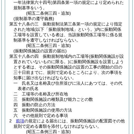
一年法律第六十四号)
第四条第一項の規定により定められた
規制基準をいう。
(昭五二条例三四・追加)
(規制基準の遵守義務)
第五十八条の三
振動規制法第三条第一項の規定により指定
された地域
(以下「振動規制地域」という。)
内に振動関係
工場等を設置している者は、当該振動関係工場等に係る規
制基準を遵守しなければならない。
(昭五二条例三四・追加)
(振動関係施設の設置の届出)
第五十八条の四
振動規制地域内の工場等
(振動関係施設が設
置されていないものに限る。)
に振動関係施設を設置しよう
とする者は、その振動関係施設の設置の工事の開始の日の
三十日前までに、規則で定めるところにより、次の事項を
知事に届け出なければならない。
一
氏名又は名称及び住所並びに法人にあつては、その代
表者の氏名
二
工場等の名称及び所在地
三
振動関係施設の種類及び能力ごとの数
四
振動の防止の方法
五
振動関係施設の使用の方法
六
その他規則で定める事項
2
前項
の規定による届出には、振動関係施設の配置図その他
規則で定める書類を添付しなければならない。
(昭五二条例三四・追加)