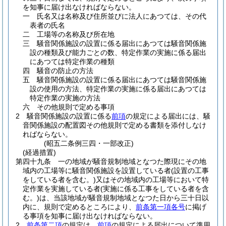
を知事に届け出なければならない。
一
氏名又は名称及び住所並びに法人にあつては、その代
表者の氏名
二
工場等の名称及び所在地
三
騒音関係施設の設置に係る届出にあつては騒音関係施
設の種類及び能力ごとの数、特定作業の実施に係る届出
にあつては特定作業の種類
四
騒音の防止の方法
五
騒音関係施設の設置に係る届出にあつては騒音関係施
設の使用の方法、特定作業の実施に係る届出にあつては
特定作業の実施の方法
六
その他規則で定める事項
2
騒音関係施設の設置に係る
前項
の規定による届出には、騒
音関係施設の配置図その他規則で定める書類を添付しなけ
ればならない。
(昭五二条例三四・一部改正)
(経過措置)
第四十九条
一の地域が騒音規制地域となつた際現にその地
域内の工場等に騒音関係施設を設置している者
(設置の工事
をしている者を含む。)
又はその地域内の工場等において特
定作業を実施している者
(実施に係る工事をしている者を含
む。)
は、当該地域が騒音規制地域となつた日から三十日以
内に、規則で定めるところにより、
前条第一項各号
に掲げ
る事項を知事に届け出なければならない。
2
前条第二項
の規定は、
前項
の規定による届出について準用