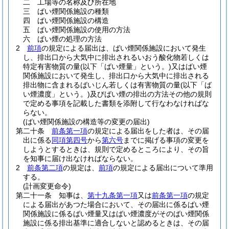
二
工場等の名称及び所在地
三
ばい煙関係施設の種類
四
ばい煙関係施設の構造
五
ばい煙関係施設の使用の方法
六
ばい煙の処理の方法
2
前項
の規定による届出は、ばい煙関係施設において発生
し、排出口から大気中に排出されるいおう酸化物若しくは
特定有害物質の量
(以下「ばい煙量」という。)
又はばい煙
関係施設において発生し、排出口から大気中に排出される
排出物に含まれるばいじん若しくは有害物質の量
(以下「ば
い煙濃度」という。)
及びばい煙の排出の方法その他の規則
で定める事項を記載した書類を添附して行なわなければな
らない。
(ばい煙関係施設の構造等の変更の届出)
第二十条
前条第一項
の規定による届出をした者は、その届
出に係る
同項第四号
から
第六号
までに掲げる事項の変更を
しようとするときは、規則で定めるところにより、その旨
を知事に届け出なければならない。
2
前条第二項
の規定は、
前項
の規定による届出について準用
する。
(計画変更命令)
第二十一条
知事は、
第十九条第一項
又は
前条第一項
の規定
による届出があつた場合において、その届出に係るばい煙
関係施設に係るばい煙量又はばい煙濃度がそのばい煙関係
施設に係る排出基準に適合しないと認めるときは、その届