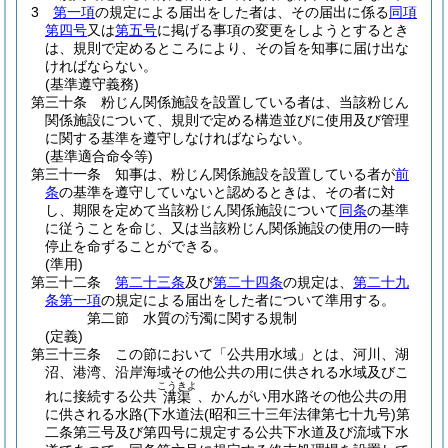
3
第一項
の規定による届出をした者は、その届出に係る
同項
第四号
又は
第五号
に掲げる事項の変更をしようとするとき
は、規則で定めるところにより、その旨を知事に届け出な
ければならない。
(基準遵守義務)
第三十条
粉じん関係施設を設置している者は、当該粉じん
関係施設について、規則で定める構造並びに使用及び管理
に関する基準を遵守しなければならない。
(基準適合命令等)
第三十一条
知事は、粉じん関係施設を設置している者が
前
条
の基準を遵守していないと認めるときは、その者に対
し、期限を定めて当該粉じん関係施設について
同条
の基準
に従うことを命じ、又は当該粉じん関係施設の使用の一時
停止を命ずることができる。
(準用)
第三十二条
第二十三条
及び
第二十四条
の規定は、
第二十九
条第一項
の規定による届出をした者について準用する。
第二節
水質の汚濁に関する規制
(定義)
第三十三条
この節において「公共用水域」とは、河川、湖
沼、港湾、沿岸海域その他公共の用に供される水域及びこ
こうきよ
れに接続する公共
、かんがい用水路その他公共の用
溝渠
に供される水路
(下水道法
(昭和三十三年法律第七十九号)
第
二条第三号及び第四号に規定する公共下水道及び流域下水