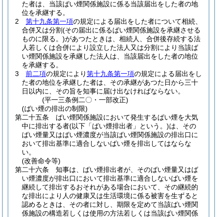
た者は、当該ばい煙関係施設に係る当該届出をした者の地
位を承継する。
2
第十九条第一項
の規定による届出をした者について相続、
合併又は分割
(その届出に係るばい煙関係施設を承継させる
ものに限る。)
があつたときは、相続人、合併後存続する法
人若しくは合併により設立した法人又は分割により当該ば
い煙関係施設を承継した法人は、当該届出をした者の地位
を承継する。
3
前二項
の規定により
第十九条第一項
の規定による届出をし
た者の地位を承継した者は、その承継があつた日から三十
日以内に、その旨を知事に届け出なければならない。
(平一三条例二〇・一部改正)
(ばい煙の排出の制限)
第二十五条
ばい煙関係施設において発生するばい煙を大気
中に排出する者
(以下「ばい煙排出者」という。)
は、その
ばい煙量又はばい煙濃度が当該ばい煙関係施設の排出口に
おいて排出基準に適合しないばい煙を排出してはならな
い。
(改善命令等)
第二十六条
知事は、ばい煙排出者が、そのばい煙量又はば
い煙濃度が排出口において排出基準に適合しないばい煙を
継続して排出するおそれがある場合において、その継続的
な排出により人の健康又は生活環境に係る被害を生ずると
認めるときは、その者に対し、期限を定めて当該ばい煙関
係施設の構造若しくは使用の方法若しくは当該ばい煙関係