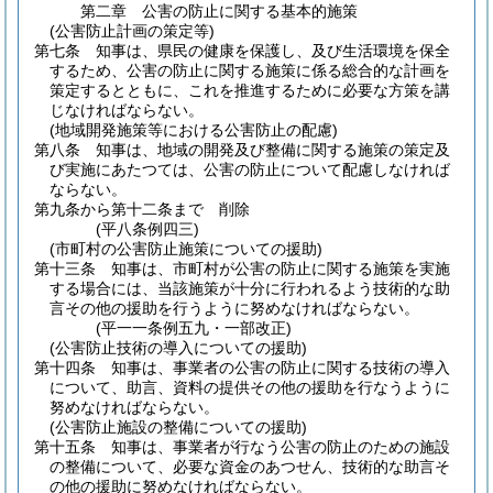
第二章
公害の防止に関する基本的施策
(公害防止計画の策定等)
第七条
知事は、県民の健康を保護し、及び生活環境を保全
するため、公害の防止に関する施策に係る総合的な計画を
策定するとともに、これを推進するために必要な方策を講
じなければならない。
(地域開発施策等における公害防止の配慮)
第八条
知事は、地域の開発及び整備に関する施策の策定及
び実施にあたつては、公害の防止について配慮しなければ
ならない。
第九条から第十二条まで
削除
(平八条例四三)
(市町村の公害防止施策についての援助)
第十三条
知事は、市町村が公害の防止に関する施策を実施
する場合には、当該施策が十分に行われるよう技術的な助
言その他の援助を行うように努めなければならない。
(平一一条例五九・一部改正)
(公害防止技術の導入についての援助)
第十四条
知事は、事業者の公害の防止に関する技術の導入
について、助言、資料の提供その他の援助を行なうように
努めなければならない。
(公害防止施設の整備についての援助)
第十五条
知事は、事業者が行なう公害の防止のための施設
の整備について、必要な資金のあつせん、技術的な助言そ
の他の援助に努めなければならない。