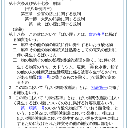
第十六条及び第十七条
削除
(平八条例四三)
第三章
公害の防止に関する規制
第一節
大気の汚染に関する規制
第一款
ばい煙に関する規制
(定義)
第十八条
この款において「ばい煙」とは、
次の各号
に掲げ
る物質をいう。
一
燃料その他の物の燃焼に伴い発生するいおう酸化物
二
燃料その他の物の燃焼又は熱源としての電気の使用に
伴い発生するばいじん
三
物の燃焼その他の処理
(機械的処理を除く。)
に伴い発
ふつ
生する物質のうち、カドミウム、塩素、
化水素、鉛そ
弗
の他の人の健康又は生活環境に係る被害を生ずるおそれ
がある物質
(
第一号
に掲げるものを除く。)
で規則で定め
るもの
2
この款において「ばい煙関係施設」とは、
別表第一
に掲げ
る施設をいう。
3
この款において「排出基準」とは、ばい煙関係施設におい
て発生するばい煙についての次に掲げる許容限度をいう。
一
第一項第一号
のいおう酸化物
(以下「いおう酸化物」と
いう。)
に係るばい煙関係施設において発生し、排出口
(ばい煙関係施設において発生するばい煙を大気中に排出
するために設けられた煙突その他の施設の開口部をい