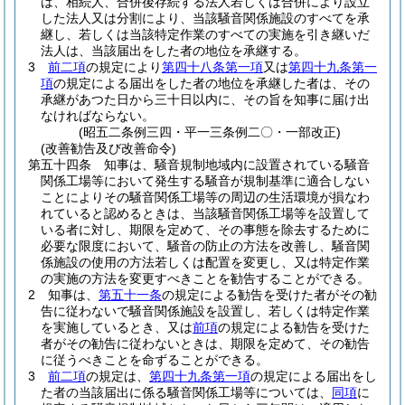
は、相続人、合併後存続する法人若しくは合併により設立
した法人又は分割により、当該騒音関係施設のすべてを承
継し、若しくは当該特定作業のすべての実施を引き継いだ
法人は、当該届出をした者の地位を承継する。
3
前二項
の規定により
第四十八条第一項
又は
第四十九条第一
項
の規定による届出をした者の地位を承継した者は、その
承継があつた日から三十日以内に、その旨を知事に届け出
なければならない。
(昭五二条例三四・平一三条例二〇・一部改正)
(改善勧告及び改善命令)
第五十四条
知事は、騒音規制地域内に設置されている騒音
関係工場等において発生する騒音が規制基準に適合しない
ことによりその騒音関係工場等の周辺の生活環境が損なわ
れていると認めるときは、当該騒音関係工場等を設置して
いる者に対し、期限を定めて、その事態を除去するために
必要な限度において、騒音の防止の方法を改善し、騒音関
係施設の使用の方法若しくは配置を変更し、又は特定作業
の実施の方法を変更すべきことを勧告することができる。
2
知事は、
第五十一条
の規定による勧告を受けた者がその勧
告に従わないで騒音関係施設を設置し、若しくは特定作業
を実施しているとき、又は
前項
の規定による勧告を受けた
者がその勧告に従わないときは、期限を定めて、その勧告
に従うべきことを命ずることができる。
3
前二項
の規定は、
第四十九条第一項
の規定による届出をし
た者の当該届出に係る騒音関係工場等については、
同項
に