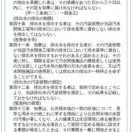
の地位を承継した者は、その承継があつた日から三十日以
内に、その旨を知事に届け出なければならない。
(平一三条例二〇・一部改正)
(排出水の排出の制限)
第四十条
排出水を排出する者は、その汚染状態が当該汚水
関係工場等の排水口において排水基準に適合しない排出水
を排出してはならない。
(改善命令等)
第四十一条
知事は、排出水を排出する者が、その汚染状態
が当該汚水関係工場等の排水口において排水基準に適合し
ない排出水を排出するおそれがあると認めるときは、その
者に対し、期限を定めて汚水関係施設の構造若しくは使用
の方法若しくは汚水等の処理の方法の改善を命じ、又は汚
水関係施設の使用若しくは排出水の排出の一時停止を命ず
ることができる。
(排出水の汚染状態の測定)
第四十二条
排出水を排出する者は、規則で定めるところに
より、当該排出水の汚染状態を測定し、その結果を記録し
ておかなければならない。
(緊急時の措置)
第四十三条
知事は、公共用水域の一部の区域について、異
常な渇水その他これに準ずる理由により公共用水域の水質
の汚濁が著しくなり、人の健康又は生活環境に係る被害が
生ずるおそれがある場合として規則で定める場合に該当す
る事態が発生したときは、その事態を一般に周知させると