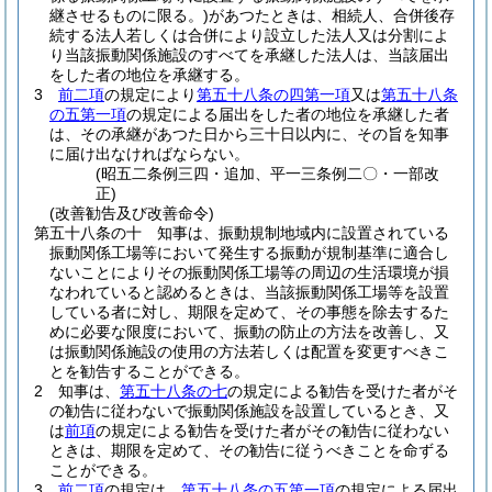
継させるものに限る。)
があつたときは、相続人、合併後存
続する法人若しくは合併により設立した法人又は分割によ
り当該振動関係施設のすべてを承継した法人は、当該届出
をした者の地位を承継する。
3
前二項
の規定により
第五十八条の四第一項
又は
第五十八条
の五第一項
の規定による届出をした者の地位を承継した者
は、その承継があつた日から三十日以内に、その旨を知事
に届け出なければならない。
(昭五二条例三四・追加、平一三条例二〇・一部改
正)
(改善勧告及び改善命令)
第五十八条の十
知事は、振動規制地域内に設置されている
振動関係工場等において発生する振動が規制基準に適合し
ないことによりその振動関係工場等の周辺の生活環境が損
なわれていると認めるときは、当該振動関係工場等を設置
している者に対し、期限を定めて、その事態を除去するた
めに必要な限度において、振動の防止の方法を改善し、又
は振動関係施設の使用の方法若しくは配置を変更すべきこ
とを勧告することができる。
2
知事は、
第五十八条の七
の規定による勧告を受けた者がそ
の勧告に従わないで振動関係施設を設置しているとき、又
は
前項
の規定による勧告を受けた者がその勧告に従わない
ときは、期限を定めて、その勧告に従うべきことを命ずる
ことができる。
3
前二項
の規定は、
第五十八条の五第一項
の規定による届出