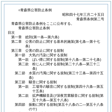
○青森県公害防止条例
昭和四十七年三月二十五日
青森県条例第二号
青森県公害防止条例をここに公布する。
青森県公害防止条例
目次
第一章
総則
(第一条―第六条)
第二章
公害の防止に関する基本的施策
(第七条―第十七
条)
第三章
公害の防止に関する規制
第一節
大気の汚染に関する規制
第一款
ばい煙に関する規制
(第十八条―第二十七条)
第二款
粉じんに関する規制
(第二十八条―第三十二
条)
第二節
水質の汚濁に関する規制
(第三十三条―第四十五
条)
第三節
騒音に関する規制
第一款
工場等の騒音に関する規制
(第四十六条―第五
十五条)
第二款
拡声機騒音及び深夜営業騒音に関する規制
(第
五十六条―第五十八条)
第四節
振動に関する規制
(第五十八条の二―第五十八条
の十)