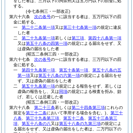
をした者は、三月以下の拘禁刑又は五万円以下の罰金に処
する。
(令七条例三・一部改正)
第六十六条
次の各号
の一に該当する者は、五万円以下の罰
金に処する。
一
第二十二条第一項
又は
第三十七条第一項
の規定に違反
した者
二
第二十九条第一項
若しくは
第三項
、
第四十八条第一項
又は
第五十八条の四第一項
の規定による届出をせず、又
は虚偽の届出をした者
(昭五二条例三四・一部改正)
第六十七条
次の各号
の一に該当する者は、三万円以下の罰
金に処する。
一
第四十九条第一項
、
第五十条第一項
、
第五十八条の五
第一項
又は
第五十八条の六第一項
の規定による届出をせ
ず、又は虚偽の届出をした者
二
第五十九条第一項
の規定による報告をせず、若しくは
虚偽の報告をし、又は
同項
の規定による検査を拒み、妨
げ、若しくは忌避した者
(昭五二条例三四・一部改正)
第六十八条
第二十三条
若しくは
第二十四条第三項
(これらの
規定を
第三十二条
において準用する場合を含む。)
、
第三十
八条
、
第三十九条第三項
、
第五十二条
、
第五十三条第三
項
、
第五十八条の八
又は
第五十八条の九第三項
の規定によ
る届出をせず、又は虚偽の届出をした者は、二万円以下の