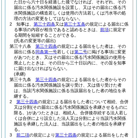
た日から六十日を経過した後でなければ、それぞれ、その
届出に係る汚水関係施設を設置し、又はその届出に係る汚
水関係施設の構造若しくは使用の方法若しくは汚水等の処
理の方法の変更をしてはならない。
2
知事は、
第三十四条
又は
第三十五条
の規定による届出に係
る事項の内容が相当であると認めるときは、
前項
に規定す
る期間を短縮することができる。
(氏名の変更等の届出)
第三十八条
第三十四条
の規定による届出をした者は、その
届出に係る
同条第一号
若しくは
第二号
に掲げる事項に変更
があつたとき、又はその届出に係る汚水関係施設の使用を
廃止したときは、その日から三十日以内に、その旨を知事
に届け出なければならない。
(承継)
第三十九条
第三十四条
の規定による届出をした者からその
届出に係る汚水関係施設を譲り受け、又は借り受けた者
は、当該汚水関係施設に係る当該届出をした者の地位を承
継する。
2
第三十四条
の規定による届出をした者について相続、合併
又は分割
(その届出に係る汚水関係施設を承継させるものに
限る。)
があつたときは、相続人、合併後存続する法人若し
くは合併により設立した法人又は分割により当該汚水関係
施設を承継した法人は、当該届出をした者の地位を承継す
る。
3
前二項
の規定により
第三十四条
の規定による届出をした者