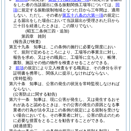
をした者の当該届出に係る振動関係工場等については、
同
項
に規定する振動規制地域となつた日から三年間は、適用
しない。
ただし、その者が
第五十八条の六第一項
の規定に
よる届出をした場合において当該届出が受理された日から
三十日を経過したときは、この限りでない。
(昭五二条例三四・追加)
第四章
雑則
(報告及び検査)
第五十九条
知事は、この条例の施行に必要な限度におい
て、規則で定めるところにより、工場等の事業主に対し、
報告を求め、又はその職員に、工場等に立ち入り、帳簿、
書類、施設その他の物件を検査させることができる。
2
前項
の規定により立入検査をする職員は、その身分を示す
証明書を携帯し、関係人に提示しなければならない。
(常時監視)
第六十条
知事は、公害の発生の状況を常時監視しなければ
ならない。
(公害防止に関する勧告)
第六十一条
知事は、現に公害が発生し、又は発生するおそ
れがあると認めるときは、その公害の発生の原因となる事
業者の行為が法令又はこの条例の規定による規制を受けな
い場合においても、その事業者に対し、公害の防止のため
に必要な措置をとることを勧告することができる。
(経過措置)