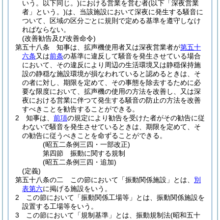
いう。以下同じ。)
における営業を営む者
(以下「深夜営業
者」という。)
は、当該施設において深夜に発生する騒音に
ついて、区域の区分ごとに規則で定める基準を遵守しなけ
ればならない。
(改善勧告及び改善命令)
第五十八条
知事は、拡声機使用者又は深夜営業者が
第五十
六条
又は
前条
の基準に違反して騒音を発生させている場合
において、その違反により周辺の生活環境又は静穏保持施
設の静穏な施設環境が損なわれていると認めるときは、そ
の者に対し、期限を定めて、その事態を除去するために必
要な限度において、拡声機の使用の方法を改善し、又は深
夜における営業に伴つて発生する騒音の防止の方法を改善
すべきことを勧告することができる。
2
知事は、
前項
の規定により勧告を受けた者がその勧告に従
わないで騒音を発生させているときは、期限を定めて、そ
の勧告に従うべきことを命ずることができる。
(昭五二条例三四・一部改正)
第四節
振動に関する規制
(昭五二条例三四・追加)
(定義)
第五十八条の二
この節において「振動関係施設」とは、
別
表第六
に掲げる施設をいう。
2
この節において「振動関係工場等」とは、振動関係施設を
設置する工場等をいう。
3
この節において「規制基準」とは、振動規制法
(昭和五十