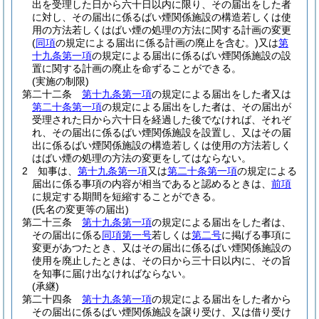
出を受理した日から六十日以内に限り、その届出をした者
に対し、その届出に係るばい煙関係施設の構造若しくは使
用の方法若しくはばい煙の処理の方法に関する計画の変更
(
同項
の規定による届出に係る計画の廃止を含む。)
又は
第
十九条第一項
の規定による届出に係るばい煙関係施設の設
置に関する計画の廃止を命ずることができる。
(実施の制限)
第二十二条
第十九条第一項
の規定による届出をした者又は
第二十条第一項
の規定による届出をした者は、その届出が
受理された日から六十日を経過した後でなければ、それぞ
れ、その届出に係るばい煙関係施設を設置し、又はその届
出に係るばい煙関係施設の構造若しくは使用の方法若しく
はばい煙の処理の方法の変更をしてはならない。
2
知事は、
第十九条第一項
又は
第二十条第一項
の規定による
届出に係る事項の内容が相当であると認めるときは、
前項
に規定する期間を短縮することができる。
(氏名の変更等の届出)
第二十三条
第十九条第一項
の規定による届出をした者は、
その届出に係る
同項第一号
若しくは
第二号
に掲げる事項に
変更があつたとき、又はその届出に係るばい煙関係施設の
使用を廃止したときは、その日から三十日以内に、その旨
を知事に届け出なければならない。
(承継)
第二十四条
第十九条第一項
の規定による届出をした者から
その届出に係るばい煙関係施設を譲り受け、又は借り受け