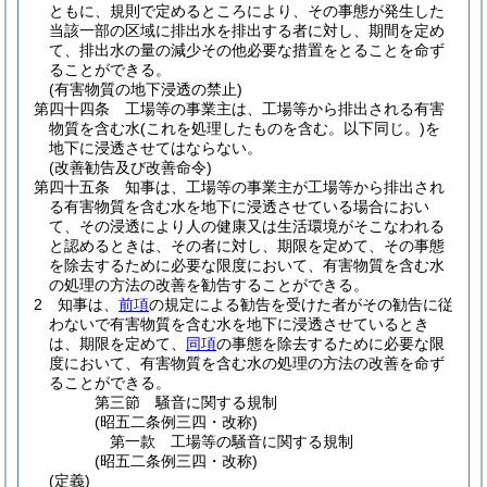
ともに、規則で定めるところにより、その事態が発生した
当該一部の区域に排出水を排出する者に対し、期間を定め
て、排出水の量の減少その他必要な措置をとることを命ず
ることができる。
(有害物質の地下浸透の禁止)
第四十四条
工場等の事業主は、工場等から排出される有害
物質を含む水
(これを処理したものを含む。以下同じ。)
を
地下に浸透させてはならない。
(改善勧告及び改善命令)
第四十五条
知事は、工場等の事業主が工場等から排出され
る有害物質を含む水を地下に浸透させている場合におい
て、その浸透により人の健康又は生活環境がそこなわれる
と認めるときは、その者に対し、期限を定めて、その事態
を除去するために必要な限度において、有害物質を含む水
の処理の方法の改善を勧告することができる。
2
知事は、
前項
の規定による勧告を受けた者がその勧告に従
わないで有害物質を含む水を地下に浸透させているとき
は、期限を定めて、
同項
の事態を除去するために必要な限
度において、有害物質を含む水の処理の方法の改善を命ず
ることができる。
第三節
騒音に関する規制
(昭五二条例三四・改称)
第一款
工場等の騒音に関する規制
(昭五二条例三四・改称)
(定義)