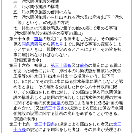
三
汚水関係施設の種類
四
汚水関係施設の構造
五
汚水関係施設の使用の方法
六
汚水関係施設から排出される汚水又は廃液
(以下「汚水
等」という。)
の処理の方法
七
排出水の汚染状態及び量その他の規則で定める事項
(汚水関係施設の構造等の変更の届出)
第三十五条
前条
の規定による届出をした者は、その届出に
係る
同条第四号
から
第七号
までに掲げる事項の変更をしよ
うとするときは、規則で定めるところにより、その旨を知
事に届け出なければならない。
(計画変更命令)
第三十六条
知事は、
第三十四条
又は
前条
の規定による届出
があつた場合において、排出水の汚染状態が当該汚水関係
工場等の排水口
(排出水を排出する場所をいう。以下同
じ。)
においてその排出水に係る排水基準に適合しないと認
めるときは、その届出を受理した日から六十日以内に限
り、その届出をした者に対し、その届出に係る汚水関係施
設の構造若しくは使用の方法若しくは汚水等の処理の方法
に関する計画の変更
(
同条
の規定による届出に係る計画の廃
止を含む。)
又は
第三十四条
の規定による届出に係る汚水関
係施設の設置に関する計画の廃止を命ずることができる。
(実施の制限)
第三十七条
第三十四条
の規定による届出をした者又は
第三
十五条
の規定による届出をした者は、その届出が受理され