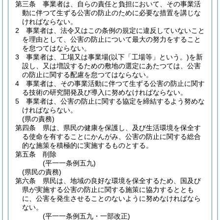
第三条
事業者は、自らの責任と負担において、その事業活
動に伴つて生ずる公害の防止のために必要な措置を講じな
ければならない。
2
事業者は、法令又はこの条例の規定に違反していないこと
を理由として、公害の防止について最大の努力をすること
を怠つてはならない。
3
事業者は、工場又は事業場
(以下「工場等」という。)
を新
設し、又は増設するための敷地の選定にあたつては、公害
の防止に関する配慮を怠つてはならない。
4
事業者は、その事業活動に伴つて生ずる公害の防止に関す
る技術の研究開発及び導入に努めなければならない。
5
事業者は、公害の防止に関する協定を締結するよう努めな
ければならない。
(県の責務)
第四条
県は、県民の健康を保護し、及び生活環境を保全す
る使命を有することにかんがみ、公害の防止に関する総合
的な施策を積極的に実施するものとする。
第五条
削除
(平一一条例五九)
(県民の責務)
第六条
県民は、地域の良好な環境を保全するため、国及び
県が実施する公害の防止に関する施策に協力するととも
に、公害を発生させることのないように努めなければなら
ない。
(平一一条例五九・一部改正)