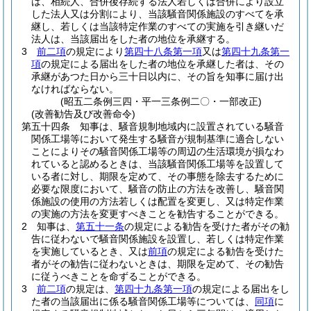
は、相続人、合併後存続する法人若しくは合併により設立
した法人又は分割により、当該騒音関係施設のすべてを承
継し、若しくは当該特定作業のすべての実施を引き継いだ
法人は、当該届出をした者の地位を承継する。
3
前二項
の規定により
第四十八条第一項
又は
第四十九条第一
項
の規定による届出をした者の地位を承継した者は、その
承継があつた日から三十日以内に、その旨を知事に届け出
なければならない。
(昭五二条例三四・平一三条例二〇・一部改正)
(改善勧告及び改善命令)
第五十四条
知事は、騒音規制地域内に設置されている騒音
関係工場等において発生する騒音が規制基準に適合しない
ことによりその騒音関係工場等の周辺の生活環境が損なわ
れていると認めるときは、当該騒音関係工場等を設置して
いる者に対し、期限を定めて、その事態を除去するために
必要な限度において、騒音の防止の方法を改善し、騒音関
係施設の使用の方法若しくは配置を変更し、又は特定作業
の実施の方法を変更すべきことを勧告することができる。
2
知事は、
第五十一条
の規定による勧告を受けた者がその勧
告に従わないで騒音関係施設を設置し、若しくは特定作業
を実施しているとき、又は
前項
の規定による勧告を受けた
者がその勧告に従わないときは、期限を定めて、その勧告
に従うべきことを命ずることができる。
3
前二項
の規定は、
第四十九条第一項
の規定による届出をし
た者の当該届出に係る騒音関係工場等については、
同項
に