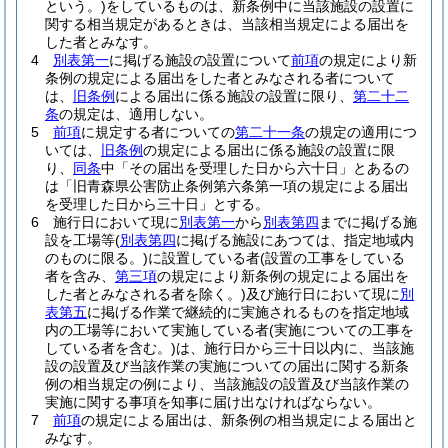
という。)
をしているものは、新条例中に当該施設の設置に
関する相当規定があるときは、当該相当規定による届出を
した者とみなす。
4
別表第一
に掲げる施設の設置について
前項
の規定により新
条例の規定による届出をした者とみなされる者について
は、
旧条例
による届出に係る施設の設置に限り、
第二十二
条
の規定は、適用しない。
5
前項
に規定する者についての
第二十一条
の規定の適用につ
いては、
旧条例
の規定による届出に係る施設の設置に限
り、
同条
中「その届出を受理した日から六十日」とあるの
は「旧青森県公害防止条例第六条第一項の規定による届出
を受理した日から三十日」とする。
6
施行日において現に
別表第一
から
別表第四
までに掲げる施
設を工場等
(
別表第四
に掲げる施設にあつては、指定地域内
のものに限る。)
に設置している者
(設置の工事をしている
者を含み、
第三項
の規定により新条例の規定による届出を
した者とみなされる者を除く。)
及び施行日において現に
別
表第五
に掲げる作業で継続的に実施されるものを指定地域
内の工場等において実施している者
(実施についての工事を
している者を含む。)
は、施行日から三十日以内に、当該施
設の設置及び当該作業の実施についての届出に関する新条
例の相当規定の例により、当該施設の設置及び当該作業の
実施に関する事項を知事に届け出なければならない。
7
前項
の規定による届出は、新条例の相当規定による届出と
みなす。