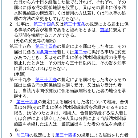
た日から六十日を経過した後でなければ、それぞれ、その
届出に係る汚水関係施設を設置し、又はその届出に係る汚
水関係施設の構造若しくは使用の方法若しくは汚水等の処
理の方法の変更をしてはならない。
2
知事は、
第三十四条
又は
第三十五条
の規定による届出に係
る事項の内容が相当であると認めるときは、
前項
に規定す
る期間を短縮することができる。
(氏名の変更等の届出)
第三十八条
第三十四条
の規定による届出をした者は、その
届出に係る
同条第一号
若しくは
第二号
に掲げる事項に変更
があつたとき、又はその届出に係る汚水関係施設の使用を
廃止したときは、その日から三十日以内に、その旨を知事
に届け出なければならない。
(承継)
第三十九条
第三十四条
の規定による届出をした者からその
届出に係る汚水関係施設を譲り受け、又は借り受けた者
は、当該汚水関係施設に係る当該届出をした者の地位を承
継する。
2
第三十四条
の規定による届出をした者について相続、合併
又は分割
(その届出に係る汚水関係施設を承継させるものに
限る。)
があつたときは、相続人、合併後存続する法人若し
くは合併により設立した法人又は分割により当該汚水関係
施設を承継した法人は、当該届出をした者の地位を承継す
る。
3
前二項
の規定により
第三十四条
の規定による届出をした者