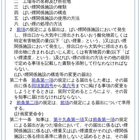
二
工場等の名称及び所在地
三
ばい煙関係施設の種類
四
ばい煙関係施設の構造
五
ばい煙関係施設の使用の方法
六
ばい煙の処理の方法
2
前項
の規定による届出は、ばい煙関係施設において発生
し、排出口から大気中に排出されるいおう酸化物若しくは
特定有害物質の量
(以下「ばい煙量」という。)
又はばい煙
関係施設において発生し、排出口から大気中に排出される
排出物に含まれるばいじん若しくは有害物質の量
(以下「ば
い煙濃度」という。)
及びばい煙の排出の方法その他の規則
で定める事項を記載した書類を添附して行なわなければな
らない。
(ばい煙関係施設の構造等の変更の届出)
第二十条
前条第一項
の規定による届出をした者は、その届
出に係る
同項第四号
から
第六号
までに掲げる事項の変更を
しようとするときは、規則で定めるところにより、その旨
を知事に届け出なければならない。
2
前条第二項
の規定は、
前項
の規定による届出について準用
する。
(計画変更命令)
第二十一条
知事は、
第十九条第一項
又は
前条第一項
の規定
による届出があつた場合において、その届出に係るばい煙
関係施設に係るばい煙量又はばい煙濃度がそのばい煙関係
施設に係る排出基準に適合しないと認めるときは、その届