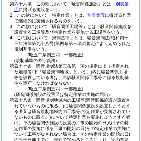
第四十六条
この款において「騒音関係施設」とは、
別表第
四
に掲げる施設をいう。
2
この款において「特定作業」とは、
別表第五
に掲げる作業
で継続的に実施されるものをいう。
3
この款において「騒音関係工場等」とは、騒音関係施設を
設置する工場等及び特定作業を実施する工場等をいう。
4
この款において「規制基準」とは、騒音規制法
(昭和四十
三年法律第九十八号)
第四条第一項の規定により定められた
規制基準をいう。
(昭五二条例三四・一部改正)
(規制基準の遵守義務)
第四十七条
騒音規制法第三条第一項の規定により指定され
た地域
(以下「騒音規制地域」という。)
内に騒音関係工場
等を設置している者は、当該騒音関係工場等に係る規制基
準を遵守しなければならない。
(昭五二条例三四・一部改正)
(騒音関係施設の設置又は特定作業の実施の届出)
第四十八条
騒音規制地域内の工場等
(騒音関係施設が設置さ
れていないものに限る。)
に騒音関係施設を設置しようとす
る者又は騒音規制地域内の工場等
(特定作業が実施されてい
ないものに限る。)
において特定作業を実施しようとする者
は、その騒音関係施設の設置の工事の開始の日又はその特
定作業の実施に係る工事の開始の日
(その特定作業の実施に
ついて工事がなされない場合は、その特定作業の開始の日)
の三十日前までに、規則で定めるところにより、次の事項