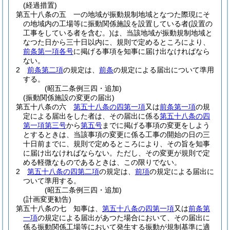
(経過措置)
第五十八条の五
一の地域が振動規制地域となつた際現にそ
の地域内の工場等に振動関係施設を設置している者
(設置の
工事をしている者を含む。)
は、当該地域が振動規制地域と
なつた日から三十日以内に、規則で定めるところにより、
前条第一項各号
に掲げる事項を知事に届け出なければなら
ない。
2
前条第二項
の規定は、
前条
の規定による届出について準用
する。
(昭五二条例三四・追加)
(振動関係施設の変更の届出)
第五十八条の六
第五十八条の四第一項
又は
前条第一項
の規
定による届出をした者は、その届出に係る
第五十八条の四
第一項第三号
から
第五号
までに掲げる事項の変更をしよう
とするときは、当該事項の変更に係る工事の開始の日の三
十日前までに、規則で定めるところにより、その旨を知事
に届け出なければならない。
ただし、その変更が規則で定
める軽微なものであるときは、この限りでない。
2
第五十八条の四第二項
の規定は、
前項
の規定による届出に
ついて準用する。
(昭五二条例三四・追加)
(計画変更勧告)
第五十八条の七
知事は、
第五十八条の四第一項
又は
前条第
一項
の規定による届出があつた場合において、その届出に
係る振動関係工場等において発生する振動が規制基準に適