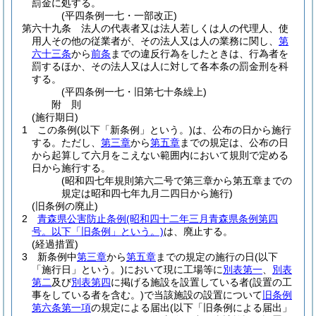
罰金に処する。
(平四条例一七・一部改正)
第六十九条
法人の代表者又は法人若しくは人の代理人、使
用人その他の従業者が、その法人又は人の業務に関し、
第
六十三条
から
前条
までの違反行為をしたときは、行為者を
罰するほか、その法人又は人に対して各本条の罰金刑を科
する。
(平四条例一七・旧第七十条繰上)
附
則
(施行期日)
1
この条例
(以下「新条例」という。)
は、公布の日から施行
する。
ただし、
第三章
から
第五章
までの規定は、公布の日
から起算して六月をこえない範囲内において規則で定める
日から施行する。
(昭和四七年規則第六二号で第三章から第五章までの
規定は昭和四七年九月二四日から施行)
(旧条例の廃止)
2
青森県公害防止条例
(昭和四十二年三月青森県条例第四
号。以下「旧条例」という。)
は、廃止する。
(経過措置)
3
新条例中
第三章
から
第五章
までの規定の施行の日
(以下
「施行日」という。)
において現に工場等に
別表第一
、
別表
第二
及び
別表第四
に掲げる施設を設置している者
(設置の工
事をしている者を含む。)
で当該施設の設置について
旧条例
第六条第一項
の規定による届出
(以下「旧条例による届出」