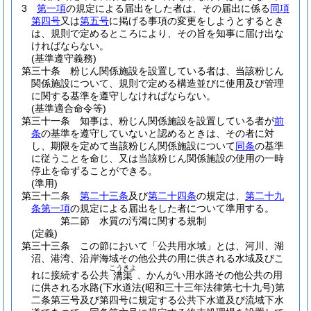
3
第一項
の規定による届出をした者は、その届出に係る
同項
第四号
又は
第五号
に掲げる事項の変更をしようとするとき
は、規則で定めるところにより、その旨を知事に届け出な
ければならない。
(基準遵守義務)
第三十条
粉じん関係施設を設置している者は、当該粉じん
関係施設について、規則で定める構造並びに使用及び管理
に関する基準を遵守しなければならない。
(基準適合命令等)
第三十一条
知事は、粉じん関係施設を設置している者が
前
条
の基準を遵守していないと認めるときは、その者に対
し、期限を定めて当該粉じん関係施設について
同条
の基準
に従うことを命じ、又は当該粉じん関係施設の使用の一時
停止を命ずることができる。
(準用)
第三十二条
第二十三条
及び
第二十四条
の規定は、
第二十九
条第一項
の規定による届出をした者について準用する。
第二節
水質の汚濁に関する規制
(定義)
第三十三条
この節において「公共用水域」とは、河川、湖
沼、港湾、沿岸海域その他公共の用に供される水域及びこ
こうきよ
れに接続する公共
、かんがい用水路その他公共の用
溝渠
に供される水路
(下水道法
(昭和三十三年法律第七十九号)
第
二条第三号及び第四号に規定する公共下水道及び流域下水