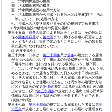
三
汚水関係施設の種類
四
汚水関係施設の構造
五
汚水関係施設の使用の方法
六
汚水関係施設から排出される汚水又は廃液
(以下「汚水
等」という。)
の処理の方法
七
排出水の汚染状態及び量その他の規則で定める事項
(汚水関係施設の構造等の変更の届出)
第三十五条
前条
の規定による届出をした者は、その届出に
係る
同条第四号
から
第七号
までに掲げる事項の変更をしよ
うとするときは、規則で定めるところにより、その旨を知
事に届け出なければならない。
(計画変更命令)
第三十六条
知事は、
第三十四条
又は
前条
の規定による届出
があつた場合において、排出水の汚染状態が当該汚水関係
工場等の排水口
(排出水を排出する場所をいう。以下同
じ。)
においてその排出水に係る排水基準に適合しないと認
めるときは、その届出を受理した日から六十日以内に限
り、その届出をした者に対し、その届出に係る汚水関係施
設の構造若しくは使用の方法若しくは汚水等の処理の方法
に関する計画の変更
(
同条
の規定による届出に係る計画の廃
止を含む。)
又は
第三十四条
の規定による届出に係る汚水関
係施設の設置に関する計画の廃止を命ずることができる。
(実施の制限)
第三十七条
第三十四条
の規定による届出をした者又は
第三
十五条
の規定による届出をした者は、その届出が受理され