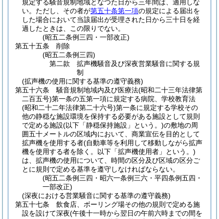
規定する騒音規制地域となつた日から三年間は、適用しな
い。
ただし、その者が
第五十条第一項
の規定による届出を
した場合において当該届出が受理された日から三十日を経
過したときは、この限りでない。
(昭五二条例三四・一部改正)
第五十五条
削除
(昭五二条例三四)
第二款
拡声機騒音及び深夜営業騒音に関する規
制
(拡声機の使用に関する基準の遵守義務)
第五十六条
騒音規制地域内及び医療法
(昭和二十三年法律第
二百五号)
第一条の五第一項に規定する病院、学校教育法
(昭和二十二年法律第二十六号)
第一条に規定する学校その
他の静穏な施設環境を保持する必要がある施設として規則
で定める施設
(以下「静穏保持施設」という。)
の敷地の周
囲五十メートルの区域内において、商業宣伝を目的として
拡声機を使用する者
(自動車等を利用して移動しながら拡声
機を使用する者を除く。以下「拡声機使用者」という。)
は、拡声機の使用について、時間の区分及び区域の区分ご
とに規則で定める基準を遵守しなければならない。
(昭五二条例三四・昭六一条例三六・平四条例五四・
一部改正)
(深夜における営業騒音に関する基準の遵守義務)
第五十七条
飲食店、ボーリング場その他の規則で定める施
設を設けて深夜
(午後十一時から翌日の午前六時までの間を