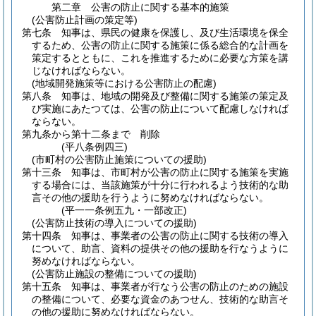
第二章
公害の防止に関する基本的施策
(公害防止計画の策定等)
第七条
知事は、県民の健康を保護し、及び生活環境を保全
するため、公害の防止に関する施策に係る総合的な計画を
策定するとともに、これを推進するために必要な方策を講
じなければならない。
(地域開発施策等における公害防止の配慮)
第八条
知事は、地域の開発及び整備に関する施策の策定及
び実施にあたつては、公害の防止について配慮しなければ
ならない。
第九条から第十二条まで
削除
(平八条例四三)
(市町村の公害防止施策についての援助)
第十三条
知事は、市町村が公害の防止に関する施策を実施
する場合には、当該施策が十分に行われるよう技術的な助
言その他の援助を行うように努めなければならない。
(平一一条例五九・一部改正)
(公害防止技術の導入についての援助)
第十四条
知事は、事業者の公害の防止に関する技術の導入
について、助言、資料の提供その他の援助を行なうように
努めなければならない。
(公害防止施設の整備についての援助)
第十五条
知事は、事業者が行なう公害の防止のための施設
の整備について、必要な資金のあつせん、技術的な助言そ
の他の援助に努めなければならない。