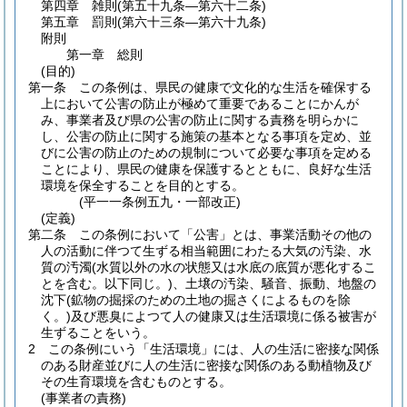
第四章
雑則
(第五十九条―第六十二条)
第五章
罰則
(第六十三条―第六十九条)
附則
第一章
総則
(目的)
第一条
この条例は、県民の健康で文化的な生活を確保する
上において公害の防止が極めて重要であることにかんが
み、事業者及び県の公害の防止に関する責務を明らかに
し、公害の防止に関する施策の基本となる事項を定め、並
びに公害の防止のための規制について必要な事項を定める
ことにより、県民の健康を保護するとともに、良好な生活
環境を保全することを目的とする。
(平一一条例五九・一部改正)
(定義)
第二条
この条例において「公害」とは、事業活動その他の
人の活動に伴つて生ずる相当範囲にわたる大気の汚染、水
質の汚濁
(水質以外の水の状態又は水底の底質が悪化するこ
とを含む。以下同じ。)
、土壌の汚染、騒音、振動、地盤の
沈下
(鉱物の掘採のための土地の掘さくによるものを除
く。)
及び悪臭によつて人の健康又は生活環境に係る被害が
生ずることをいう。
2
この条例にいう「生活環境」には、人の生活に密接な関係
のある財産並びに人の生活に密接な関係のある動植物及び
その生育環境を含むものとする。
(事業者の責務)