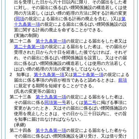
出を受理した日から六十日以内に限り、その届出をした者
に対し、その届出に係るばい煙関係施設の構造若しくは使
用の方法若しくはばい煙の処理の方法に関する計画の変更
(
同項
の規定による届出に係る計画の廃止を含む。)
又は
第
十九条第一項
の規定による届出に係るばい煙関係施設の設
置に関する計画の廃止を命ずることができる。
(実施の制限)
第二十二条
第十九条第一項
の規定による届出をした者又は
第二十条第一項
の規定による届出をした者は、その届出が
受理された日から六十日を経過した後でなければ、それぞ
れ、その届出に係るばい煙関係施設を設置し、又はその届
出に係るばい煙関係施設の構造若しくは使用の方法若しく
はばい煙の処理の方法の変更をしてはならない。
2
知事は、
第十九条第一項
又は
第二十条第一項
の規定による
届出に係る事項の内容が相当であると認めるときは、
前項
に規定する期間を短縮することができる。
(氏名の変更等の届出)
第二十三条
第十九条第一項
の規定による届出をした者は、
その届出に係る
同項第一号
若しくは
第二号
に掲げる事項に
変更があつたとき、又はその届出に係るばい煙関係施設の
使用を廃止したときは、その日から三十日以内に、その旨
を知事に届け出なければならない。
(承継)
第二十四条
第十九条第一項
の規定による届出をした者から
その届出に係るばい煙関係施設を譲り受け、又は借り受け