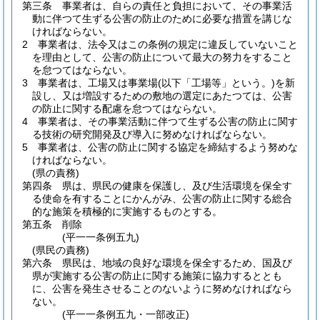
第三条
事業者は、自らの責任と負担において、その事業活
動に伴つて生ずる公害の防止のために必要な措置を講じな
ければならない。
2
事業者は、法令又はこの条例の規定に違反していないこと
を理由として、公害の防止について最大の努力をすること
を怠つてはならない。
3
事業者は、工場又は事業場
(以下「工場等」という。)
を新
設し、又は増設するための敷地の選定にあたつては、公害
の防止に関する配慮を怠つてはならない。
4
事業者は、その事業活動に伴つて生ずる公害の防止に関す
る技術の研究開発及び導入に努めなければならない。
5
事業者は、公害の防止に関する協定を締結するよう努めな
ければならない。
(県の責務)
第四条
県は、県民の健康を保護し、及び生活環境を保全す
る使命を有することにかんがみ、公害の防止に関する総合
的な施策を積極的に実施するものとする。
第五条
削除
(平一一条例五九)
(県民の責務)
第六条
県民は、地域の良好な環境を保全するため、国及び
県が実施する公害の防止に関する施策に協力するととも
に、公害を発生させることのないように努めなければなら
ない。
(平一一条例五九・一部改正)