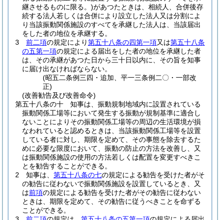
継させるものに限る。)
があつたときは、相続人、合併後存
続する法人若しくは合併により設立した法人又は分割によ
り当該振動関係施設のすべてを承継した法人は、当該届出
をした者の地位を承継する。
3
前二項
の規定により
第五十八条の四第一項
又は
第五十八条
の五第一項
の規定による届出をした者の地位を承継した者
は、その承継があつた日から三十日以内に、その旨を知事
に届け出なければならない。
(昭五二条例三四・追加、平一三条例二〇・一部改
正)
(改善勧告及び改善命令)
第五十八条の十
知事は、振動規制地域内に設置されている
振動関係工場等において発生する振動が規制基準に適合し
ないことによりその振動関係工場等の周辺の生活環境が損
なわれていると認めるときは、当該振動関係工場等を設置
している者に対し、期限を定めて、その事態を除去するた
めに必要な限度において、振動の防止の方法を改善し、又
は振動関係施設の使用の方法若しくは配置を変更すべきこ
とを勧告することができる。
2
知事は、
第五十八条の七
の規定による勧告を受けた者がそ
の勧告に従わないで振動関係施設を設置しているとき、又
は
前項
の規定による勧告を受けた者がその勧告に従わない
ときは、期限を定めて、その勧告に従うべきことを命ずる
ことができる。
3
前二項
の規定は、
第五十八条の五第一項
の規定による届出