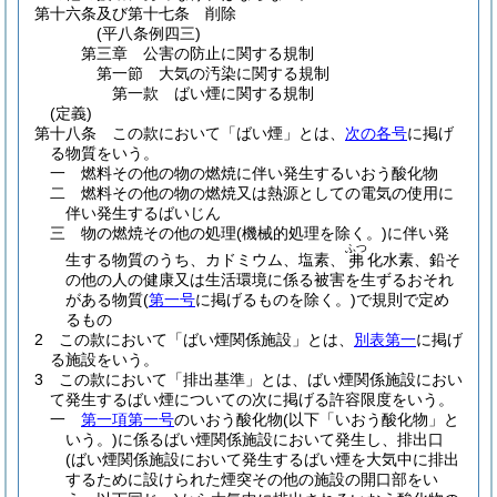
第十六条及び第十七条
削除
(平八条例四三)
第三章
公害の防止に関する規制
第一節
大気の汚染に関する規制
第一款
ばい煙に関する規制
(定義)
第十八条
この款において「ばい煙」とは、
次の各号
に掲げ
る物質をいう。
一
燃料その他の物の燃焼に伴い発生するいおう酸化物
二
燃料その他の物の燃焼又は熱源としての電気の使用に
伴い発生するばいじん
三
物の燃焼その他の処理
(機械的処理を除く。)
に伴い発
ふつ
生する物質のうち、カドミウム、塩素、
化水素、鉛そ
弗
の他の人の健康又は生活環境に係る被害を生ずるおそれ
がある物質
(
第一号
に掲げるものを除く。)
で規則で定め
るもの
2
この款において「ばい煙関係施設」とは、
別表第一
に掲げ
る施設をいう。
3
この款において「排出基準」とは、ばい煙関係施設におい
て発生するばい煙についての次に掲げる許容限度をいう。
一
第一項第一号
のいおう酸化物
(以下「いおう酸化物」と
いう。)
に係るばい煙関係施設において発生し、排出口
(ばい煙関係施設において発生するばい煙を大気中に排出
するために設けられた煙突その他の施設の開口部をい