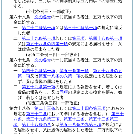
をした者は、三月以下の拘禁刑又は五万円以下の罰金に処
する。
(令七条例三・一部改正)
第六十六条
次の各号
の一に該当する者は、五万円以下の罰
金に処する。
一
第二十二条第一項
又は
第三十七条第一項
の規定に違反
した者
二
第二十九条第一項
若しくは
第三項
、
第四十八条第一項
又は
第五十八条の四第一項
の規定による届出をせず、又
は虚偽の届出をした者
(昭五二条例三四・一部改正)
第六十七条
次の各号
の一に該当する者は、三万円以下の罰
金に処する。
一
第四十九条第一項
、
第五十条第一項
、
第五十八条の五
第一項
又は
第五十八条の六第一項
の規定による届出をせ
ず、又は虚偽の届出をした者
二
第五十九条第一項
の規定による報告をせず、若しくは
虚偽の報告をし、又は
同項
の規定による検査を拒み、妨
げ、若しくは忌避した者
(昭五二条例三四・一部改正)
第六十八条
第二十三条
若しくは
第二十四条第三項
(これらの
規定を
第三十二条
において準用する場合を含む。)
、
第三十
八条
、
第三十九条第三項
、
第五十二条
、
第五十三条第三
項
、
第五十八条の八
又は
第五十八条の九第三項
の規定によ
る届出をせず、又は虚偽の届出をした者は、二万円以下の