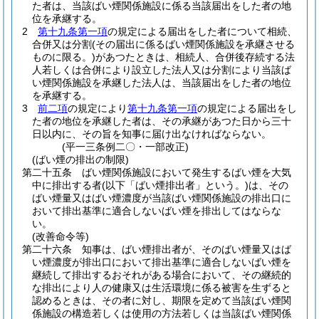
た者は、当該ばい煙関係施設に係る当該届出をした者の地
位を承継する。
2
第十九条第一項
の規定による届出をした者について相続、
合併又は分割
(その届出に係るばい煙関係施設を承継させる
ものに限る。)
があつたときは、相続人、合併後存続する法
人若しくは合併により設立した法人又は分割により当該ば
い煙関係施設を承継した法人は、当該届出をした者の地位
を承継する。
3
前二項
の規定により
第十九条第一項
の規定による届出をし
た者の地位を承継した者は、その承継があつた日から三十
日以内に、その旨を知事に届け出なければならない。
(平一三条例二〇・一部改正)
(ばい煙の排出の制限)
第二十五条
ばい煙関係施設において発生するばい煙を大気
中に排出する者
(以下「ばい煙排出者」という。)
は、その
ばい煙量又はばい煙濃度が当該ばい煙関係施設の排出口に
おいて排出基準に適合しないばい煙を排出してはならな
い。
(改善命令等)
第二十六条
知事は、ばい煙排出者が、そのばい煙量又はば
い煙濃度が排出口において排出基準に適合しないばい煙を
継続して排出するおそれがある場合において、その継続的
な排出により人の健康又は生活環境に係る被害を生ずると
認めるときは、その者に対し、期限を定めて当該ばい煙関
係施設の構造若しくは使用の方法若しくは当該ばい煙関係