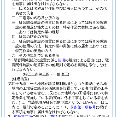
を知事に届け出なければならない。
一
氏名又は名称及び住所並びに法人にあつては、その代
表者の氏名
二
工場等の名称及び所在地
三
騒音関係施設の設置に係る届出にあつては騒音関係施
設の種類及び能力ごとの数、特定作業の実施に係る届出
にあつては特定作業の種類
四
騒音の防止の方法
五
騒音関係施設の設置に係る届出にあつては騒音関係施
設の使用の方法、特定作業の実施に係る届出にあつては
特定作業の実施の方法
六
その他規則で定める事項
2
騒音関係施設の設置に係る
前項
の規定による届出には、騒
音関係施設の配置図その他規則で定める書類を添付しなけ
ればならない。
(昭五二条例三四・一部改正)
(経過措置)
第四十九条
一の地域が騒音規制地域となつた際現にその地
域内の工場等に騒音関係施設を設置している者
(設置の工事
をしている者を含む。)
又はその地域内の工場等において特
定作業を実施している者
(実施に係る工事をしている者を含
む。)
は、当該地域が騒音規制地域となつた日から三十日以
内に、規則で定めるところにより、
前条第一項各号
に掲げ
る事項を知事に届け出なければならない。
2
前条第二項
の規定は、
前項
の規定による届出について準用