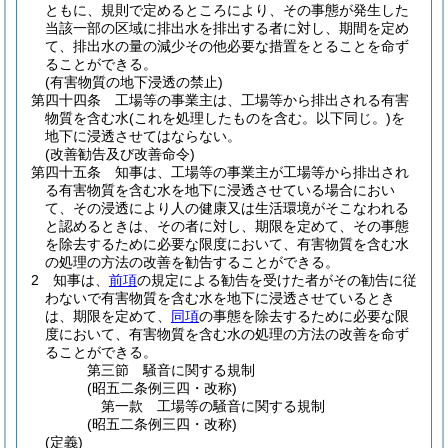
ともに、規則で定めるところにより、その事態が発生した
当該一部の区域に排出水を排出する者に対し、期間を定め
て、排出水の量の減少その他必要な措置をとることを命ず
ることができる。
(有害物質の地下浸透の禁止)
第四十四条
工場等の事業主は、工場等から排出される有害
物質を含む水
(これを処理したものを含む。以下同じ。)
を
地下に浸透させてはならない。
(改善勧告及び改善命令)
第四十五条
知事は、工場等の事業主が工場等から排出され
る有害物質を含む水を地下に浸透させている場合におい
て、その浸透により人の健康又は生活環境がそこなわれる
と認めるときは、その者に対し、期限を定めて、その事態
を除去するために必要な限度において、有害物質を含む水
の処理の方法の改善を勧告することができる。
2
知事は、
前項
の規定による勧告を受けた者がその勧告に従
わないで有害物質を含む水を地下に浸透させているとき
は、期限を定めて、
同項
の事態を除去するために必要な限
度において、有害物質を含む水の処理の方法の改善を命ず
ることができる。
第三節
騒音に関する規制
(昭五二条例三四・改称)
第一款
工場等の騒音に関する規制
(昭五二条例三四・改称)
(定義)