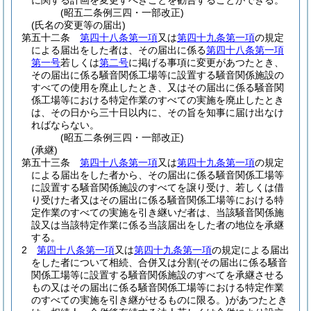
に関する計画を変更すべきことを勧告することができる。
(昭五二条例三四・一部改正)
(氏名の変更等の届出)
第五十二条
第四十八条第一項
又は
第四十九条第一項
の規定
による届出をした者は、その届出に係る
第四十八条第一項
第一号
若しくは
第二号
に掲げる事項に変更があつたとき、
その届出に係る騒音関係工場等に設置する騒音関係施設の
すべての使用を廃止したとき、又はその届出に係る騒音関
係工場等における特定作業のすべての実施を廃止したとき
は、その日から三十日以内に、その旨を知事に届け出なけ
ればならない。
(昭五二条例三四・一部改正)
(承継)
第五十三条
第四十八条第一項
又は
第四十九条第一項
の規定
による届出をした者から、その届出に係る騒音関係工場等
に設置する騒音関係施設のすべてを譲り受け、若しくは借
り受けた者又はその届出に係る騒音関係工場等における特
定作業のすべての実施を引き継いだ者は、当該騒音関係施
設又は当該特定作業に係る当該届出をした者の地位を承継
する。
2
第四十八条第一項
又は
第四十九条第一項
の規定による届出
をした者について相続、合併又は分割
(その届出に係る騒音
関係工場等に設置する騒音関係施設のすべてを承継させる
もの又はその届出に係る騒音関係工場等における特定作業
のすべての実施を引き継がせるものに限る。)
があつたとき