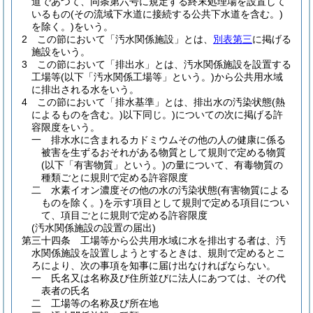
道であつて、同条第六号に規定する終末処理場を設置して
いるもの
(その流域下水道に接続する公共下水道を含む。)
を除く。)
をいう。
2
この節において「汚水関係施設」とは、
別表第三
に掲げる
施設をいう。
3
この節において「排出水」とは、汚水関係施設を設置する
工場等
(以下「汚水関係工場等」という。)
から公共用水域
に排出される水をいう。
4
この節において「排水基準」とは、排出水の汚染状態
(熱
によるものを含む。)
以下同じ。
)についての次に掲げる許
容限度をいう。
一
排水水に含まれるカドミウムその他の人の健康に係る
被害を生ずるおそれがある物質として規則で定める物質
(以下「有害物質」という。)
の量について、有毒物質の
種類ごとに規則で定める許容限度
二
水素イオン濃度その他の水の汚染状態
(有害物質による
ものを除く。)
を示す項目として規則で定める項目につい
て、項目ごとに規則で定める許容限度
(汚水関係施設の設置の届出)
第三十四条
工場等から公共用水域に水を排出する者は、汚
水関係施設を設置しようとするときは、規則で定めるとこ
ろにより、次の事項を知事に届け出なければならない。
一
氏名又は名称及び住所並びに法人にあつては、その代
表者の氏名
二
工場等の名称及び所在地