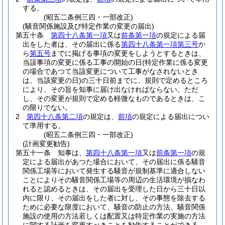
する。
(昭五二条例三四・一部改正)
(騒音関係施設及び特定作業の変更の届出)
第五十条
第四十八条第一項
又は
前条第一項
の規定による届
出をした者は、その届出に係る
第四十八条第一項第三号
か
ら
第五号
までに掲げる事項の変更をしようとするときは、
当該事項の変更に係る工事の開始の日
(特定作業に係る変更
の場合であつて当該変更について工事がなされないとき
は、当該変更の日)
の三十日前までに、規則で定めるところ
により、その旨を知事に届け出なければならない。
ただ
し、その変更が規則で定める軽微なものであるときは、こ
の限りでない。
2
第四十八条第二項
の規定は、
前項
の規定による届出につい
て準用する。
(昭五二条例三四・一部改正)
(計画変更勧告)
第五十一条
知事は、
第四十八条第一項
又は
前条第一項
の規
定による届出があつた場合において、その届出に係る騒音
関係工場等において発生する騒音が規制基準に適合しない
ことによりその騒音関係工場等の周辺の生活環境が損なわ
れると認めるときは、その届出を受理した日から三十日以
内に限り、その届出をした者に対し、その事態を除去する
ために必要な限度において、騒音の防止の方法、騒音関係
施設の使用の方法若しくは配置又は特定作業の実施の方法