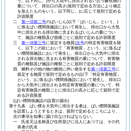
う。以下同じ。)
から大気中に排出されるいおう酸化物の
量について、排出口の高さ
(規則で定める方法により補正
を加えたものをいう。以下同じ。)
に応じて規則で定める
許容限度
二
第一項第二号
のばいじん
(以下「ばいじん」という。)
に係るばい煙関係施設において発生し、排出口から大気
中に排出される排出物に含まれるばいじんの量につい
て、施設の種類及び規模ごとに規則で定める許容限度
三
第一項第三号
に規定する物質
(
次号
の特定有害物質を除
く。以下この款において「有害物質」という。)
に係るば
い煙関係施設において発生し、排出口から大気中に排出
される排出物に含まれる有害物質の量について、有害物
質の種類及び施設の種類ごとに規則で定める許容限度
四
燃料その他の物の燃焼に伴い発生する
第一項第三号
に
規定する物質で規則で定めるもの
(以下「特定有害物質」
という。)
に係るばい煙関係施設において発生し、排出口
から大気中に排出される特定有害物質の量について、特
定有害物質の種類ごとに排出口の高さに応じて規則で定
める許容限度
(ばい煙関係施設の設置の届出)
第十九条
ばい煙を大気中に排出する者は、ばい煙関係施設
を設置しようとするときは、規則で定めるところにより、
次の事項を知事に届け出なければならない。
一
氏名又は名称及び住所並びに法人にあつては、その代
表者の氏名