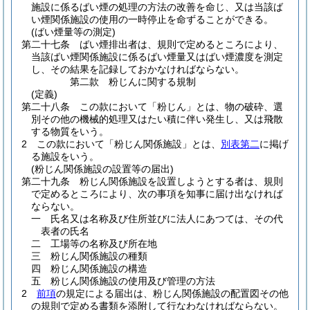
施設に係るばい煙の処理の方法の改善を命じ、又は当該ば
い煙関係施設の使用の一時停止を命ずることができる。
(ばい煙量等の測定)
第二十七条
ばい煙排出者は、規則で定めるところにより、
当該ばい煙関係施設に係るばい煙量又はばい煙濃度を測定
し、その結果を記録しておかなければならない。
第二款
粉じんに関する規制
(定義)
第二十八条
この款において「粉じん」とは、物の破砕、選
別その他の機械的処理又はたい積に伴い発生し、又は飛散
する物質をいう。
2
この款において「粉じん関係施設」とは、
別表第二
に掲げ
る施設をいう。
(粉じん関係施設の設置等の届出)
第二十九条
粉じん関係施設を設置しようとする者は、規則
で定めるところにより、次の事項を知事に届け出なければ
ならない。
一
氏名又は名称及び住所並びに法人にあつては、その代
表者の氏名
二
工場等の名称及び所在地
三
粉じん関係施設の種類
四
粉じん関係施設の構造
五
粉じん関係施設の使用及び管理の方法
2
前項
の規定による届出は、粉じん関係施設の配置図その他
の規則で定める書類を添附して行なわなければならない。