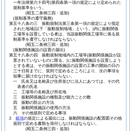
一年法律第六十四号)
第四条第一項の規定により定められた
規制基準をいう。
(昭五二条例三四・追加)
(規制基準の遵守義務)
第五十八条の三
振動規制法第三条第一項の規定により指定
された地域
(以下「振動規制地域」という。)
内に振動関係
工場等を設置している者は、当該振動関係工場等に係る規
制基準を遵守しなければならない。
(昭五二条例三四・追加)
(振動関係施設の設置の届出)
第五十八条の四
振動規制地域内の工場等
(振動関係施設が設
置されていないものに限る。)
に振動関係施設を設置しよう
とする者は、その振動関係施設の設置の工事の開始の日の
三十日前までに、規則で定めるところにより、次の事項を
知事に届け出なければならない。
一
氏名又は名称及び住所並びに法人にあつては、その代
表者の氏名
二
工場等の名称及び所在地
三
振動関係施設の種類及び能力ごとの数
四
振動の防止の方法
五
振動関係施設の使用の方法
六
その他規則で定める事項
2
前項
の規定による届出には、振動関係施設の配置図その他
規則で定める書類を添付しなければならない。
(昭五二条例三四・追加)