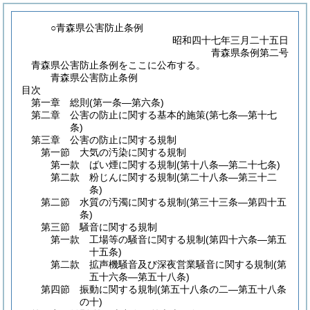
○青森県公害防止条例
昭和四十七年三月二十五日
青森県条例第二号
青森県公害防止条例をここに公布する。
青森県公害防止条例
目次
第一章
総則
(第一条―第六条)
第二章
公害の防止に関する基本的施策
(第七条―第十七
条)
第三章
公害の防止に関する規制
第一節
大気の汚染に関する規制
第一款
ばい煙に関する規制
(第十八条―第二十七条)
第二款
粉じんに関する規制
(第二十八条―第三十二
条)
第二節
水質の汚濁に関する規制
(第三十三条―第四十五
条)
第三節
騒音に関する規制
第一款
工場等の騒音に関する規制
(第四十六条―第五
十五条)
第二款
拡声機騒音及び深夜営業騒音に関する規制
(第
五十六条―第五十八条)
第四節
振動に関する規制
(第五十八条の二―第五十八条
の十)