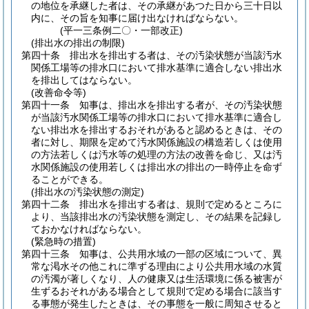
の地位を承継した者は、その承継があつた日から三十日以
内に、その旨を知事に届け出なければならない。
(平一三条例二〇・一部改正)
(排出水の排出の制限)
第四十条
排出水を排出する者は、その汚染状態が当該汚水
関係工場等の排水口において排水基準に適合しない排出水
を排出してはならない。
(改善命令等)
第四十一条
知事は、排出水を排出する者が、その汚染状態
が当該汚水関係工場等の排水口において排水基準に適合し
ない排出水を排出するおそれがあると認めるときは、その
者に対し、期限を定めて汚水関係施設の構造若しくは使用
の方法若しくは汚水等の処理の方法の改善を命じ、又は汚
水関係施設の使用若しくは排出水の排出の一時停止を命ず
ることができる。
(排出水の汚染状態の測定)
第四十二条
排出水を排出する者は、規則で定めるところに
より、当該排出水の汚染状態を測定し、その結果を記録し
ておかなければならない。
(緊急時の措置)
第四十三条
知事は、公共用水域の一部の区域について、異
常な渇水その他これに準ずる理由により公共用水域の水質
の汚濁が著しくなり、人の健康又は生活環境に係る被害が
生ずるおそれがある場合として規則で定める場合に該当す
る事態が発生したときは、その事態を一般に周知させると