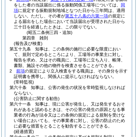
をした者の当該届出に係る振動関係工場等については、
同
項
に規定する振動規制地域となつた日から三年間は、適用
しない。
ただし、その者が
第五十八条の六第一項
の規定に
よる届出をした場合において当該届出が受理された日から
三十日を経過したときは、この限りでない。
(昭五二条例三四・追加)
第四章
雑則
(報告及び検査)
第五十九条
知事は、この条例の施行に必要な限度におい
て、規則で定めるところにより、工場等の事業主に対し、
報告を求め、又はその職員に、工場等に立ち入り、帳簿、
書類、施設その他の物件を検査させることができる。
2
前項
の規定により立入検査をする職員は、その身分を示す
証明書を携帯し、関係人に提示しなければならない。
(常時監視)
第六十条
知事は、公害の発生の状況を常時監視しなければ
ならない。
(公害防止に関する勧告)
第六十一条
知事は、現に公害が発生し、又は発生するおそ
れがあると認めるときは、その公害の発生の原因となる事
業者の行為が法令又はこの条例の規定による規制を受けな
い場合においても、その事業者に対し、公害の防止のため
に必要な措置をとることを勧告することができる。
(経過措置)