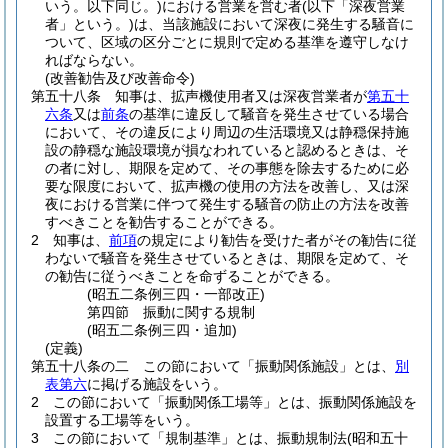
いう。以下同じ。)
における営業を営む者
(以下「深夜営業
者」という。)
は、当該施設において深夜に発生する騒音に
ついて、区域の区分ごとに規則で定める基準を遵守しなけ
ればならない。
(改善勧告及び改善命令)
第五十八条
知事は、拡声機使用者又は深夜営業者が
第五十
六条
又は
前条
の基準に違反して騒音を発生させている場合
において、その違反により周辺の生活環境又は静穏保持施
設の静穏な施設環境が損なわれていると認めるときは、そ
の者に対し、期限を定めて、その事態を除去するために必
要な限度において、拡声機の使用の方法を改善し、又は深
夜における営業に伴つて発生する騒音の防止の方法を改善
すべきことを勧告することができる。
2
知事は、
前項
の規定により勧告を受けた者がその勧告に従
わないで騒音を発生させているときは、期限を定めて、そ
の勧告に従うべきことを命ずることができる。
(昭五二条例三四・一部改正)
第四節
振動に関する規制
(昭五二条例三四・追加)
(定義)
第五十八条の二
この節において「振動関係施設」とは、
別
表第六
に掲げる施設をいう。
2
この節において「振動関係工場等」とは、振動関係施設を
設置する工場等をいう。
3
この節において「規制基準」とは、振動規制法
(昭和五十