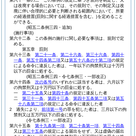
第六十一条の二
この条例の規定に基づき規則を制定し、又
は改廃する場合においては、その規則で、その制定又は改
廃に伴い合理的に必要と判断される範囲内において、所要
の経過措置
(罰則に関する経過措置を含む。)
を定めること
ができる。
(昭五二条例三四・追加)
(施行事項)
第六十二条
この条例の施行に関し必要な事項は、規則で定
める。
第五章
罰則
第六十三条
第二十一条
、
第二十六条
、
第三十六条
、
第四十
一条
、
第五十四条第二項
又は
第五十八条の十第二項
の規定
による命令に違反した者は、一年以下の拘禁刑又は十万円
以下の罰金に処する。
(昭五二条例三四・令七条例三・一部改正)
第六十四条
次の各号
のいずれかに該当する者は、六月以下
の拘禁刑又は十万円以下の罰金に処する。
一
第二十五条
又は
第四十条
の規定に違反した者
二
第三十一条
、
第四十三条
、
第四十五条第二項
又は
第五
十八条第二項
の規定による命令に違反した者
2
過失により、
前項第一号
の罪を犯した者は、三月以下の拘
禁刑又は五万円以下の罰金に処する。
(令七条例三・一部改正)
第六十五条
第十九条第一項
、
第二十条第一項
、
第三十四条
又は
第三十五条
の規定による届出をせず、又は虚偽の届出