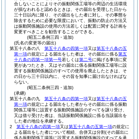
合しないことによりその振動関係工場等の周辺の生活環境
が損なわれると認めるときは、その届出を受理した日から
三十日以内に限り、その届出をした者に対し、その事態を
除去するために必要な限度において、振動の防止の方法又
は振動関係施設の使用の方法若しくは配置に関する計画を
変更すべきことを勧告することができる。
(昭五二条例三四・追加)
(氏名の変更等の届出)
第五十八条の八
第五十八条の四第一項
又は
第五十八条の五
第一項
の規定による届出をした者は、その届出に係る
第五
十八条の四第一項第一号
若しくは
第二号
に掲げる事項に変
更があつたとき、又はその届出に係る振動関係工場等に設
置する振動関係施設のすべての使用を廃止したときは、そ
の日から三十日以内に、その旨を知事に届け出なければな
らない。
(昭五二条例三四・追加)
(承継)
第五十八条の九
第五十八条の四第一項
又は
第五十八条の五
第一項
の規定による届出をした者からその届出に係る振動
関係工場等に設置する振動関係施設のすべてを譲り受け、
又は借り受けた者は、当該振動関係施設に係る当該届出を
した者の地位を承継する。
2
第五十八条の四第一項
又は
第五十八条の五第一項
の規定に
よる届出をした者について相続、合併又は分割
(その届出に
係る振動関係工場等に設置する振動関係施設のすべてを承