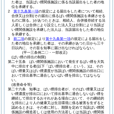
た者は、当該ばい煙関係施設に係る当該届出をした者の地
位を承継する。
2
第十九条第一項
の規定による届出をした者について相続、
合併又は分割
(その届出に係るばい煙関係施設を承継させる
ものに限る。)
があつたときは、相続人、合併後存続する法
人若しくは合併により設立した法人又は分割により当該ば
い煙関係施設を承継した法人は、当該届出をした者の地位
を承継する。
3
前二項
の規定により
第十九条第一項
の規定による届出をし
た者の地位を承継した者は、その承継があつた日から三十
日以内に、その旨を知事に届け出なければならない。
(平一三条例二〇・一部改正)
(ばい煙の排出の制限)
第二十五条
ばい煙関係施設において発生するばい煙を大気
中に排出する者
(以下「ばい煙排出者」という。)
は、その
ばい煙量又はばい煙濃度が当該ばい煙関係施設の排出口に
おいて排出基準に適合しないばい煙を排出してはならな
い。
(改善命令等)
第二十六条
知事は、ばい煙排出者が、そのばい煙量又はば
い煙濃度が排出口において排出基準に適合しないばい煙を
継続して排出するおそれがある場合において、その継続的
な排出により人の健康又は生活環境に係る被害を生ずると
認めるときは、その者に対し、期限を定めて当該ばい煙関
係施設の構造若しくは使用の方法若しくは当該ばい煙関係