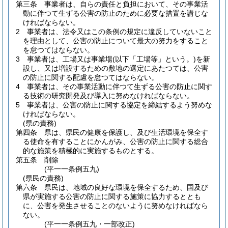
第三条
事業者は、自らの責任と負担において、その事業活
動に伴つて生ずる公害の防止のために必要な措置を講じな
ければならない。
2
事業者は、法令又はこの条例の規定に違反していないこと
を理由として、公害の防止について最大の努力をすること
を怠つてはならない。
3
事業者は、工場又は事業場
(以下「工場等」という。)
を新
設し、又は増設するための敷地の選定にあたつては、公害
の防止に関する配慮を怠つてはならない。
4
事業者は、その事業活動に伴つて生ずる公害の防止に関す
る技術の研究開発及び導入に努めなければならない。
5
事業者は、公害の防止に関する協定を締結するよう努めな
ければならない。
(県の責務)
第四条
県は、県民の健康を保護し、及び生活環境を保全す
る使命を有することにかんがみ、公害の防止に関する総合
的な施策を積極的に実施するものとする。
第五条
削除
(平一一条例五九)
(県民の責務)
第六条
県民は、地域の良好な環境を保全するため、国及び
県が実施する公害の防止に関する施策に協力するととも
に、公害を発生させることのないように努めなければなら
ない。
(平一一条例五九・一部改正)