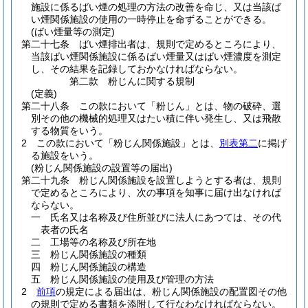
施設に係るばい煙の処理の方法の改善を命じ、又は当該ば
い煙関係施設の使用の一時停止を命ずることができる。
(ばい煙量等の測定)
第二十七条
ばい煙排出者は、規則で定めるところにより、
当該ばい煙関係施設に係るばい煙量又はばい煙濃度を測定
し、その結果を記録しておかなければならない。
第二款
粉じんに関する規制
(定義)
第二十八条
この款において「粉じん」とは、物の破砕、選
別その他の機械的処理又はたい積に伴い発生し、又は飛散
する物質をいう。
2
この款において「粉じん関係施設」とは、
別表第二
に掲げ
る施設をいう。
(粉じん関係施設の設置等の届出)
第二十九条
粉じん関係施設を設置しようとする者は、規則
で定めるところにより、次の事項を知事に届け出なければ
ならない。
一
氏名又は名称及び住所並びに法人にあつては、その代
表者の氏名
二
工場等の名称及び所在地
三
粉じん関係施設の種類
四
粉じん関係施設の構造
五
粉じん関係施設の使用及び管理の方法
2
前項
の規定による届出は、粉じん関係施設の配置図その他
の規則で定める書類を添附して行なわなければならない。