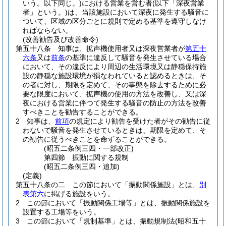
いう。以下同じ。)
における営業を営む者
(以下「深夜営業
者」という。)
は、当該施設において深夜に発生する騒音に
ついて、区域の区分ごとに規則で定める基準を遵守しなけ
ればならない。
(改善勧告及び改善命令)
第五十八条
知事は、拡声機使用者又は深夜営業者が
第五十
六条
又は
前条
の基準に違反して騒音を発生させている場合
において、その違反により周辺の生活環境又は静穏保持施
設の静穏な施設環境が損なわれていると認めるときは、そ
の者に対し、期限を定めて、その事態を除去するために必
要な限度において、拡声機の使用の方法を改善し、又は深
夜における営業に伴つて発生する騒音の防止の方法を改善
すべきことを勧告することができる。
2
知事は、
前項
の規定により勧告を受けた者がその勧告に従
わないで騒音を発生させているときは、期限を定めて、そ
の勧告に従うべきことを命ずることができる。
(昭五二条例三四・一部改正)
第四節
振動に関する規制
(昭五二条例三四・追加)
(定義)
第五十八条の二
この節において「振動関係施設」とは、
別
表第六
に掲げる施設をいう。
2
この節において「振動関係工場等」とは、振動関係施設を
設置する工場等をいう。
3
この節において「規制基準」とは、振動規制法
(昭和五十