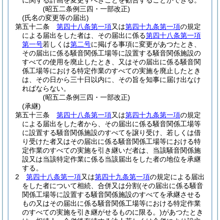
に関する計画を変更すべきことを勧告することができる。
(昭五二条例三四・一部改正)
(氏名の変更等の届出)
第五十二条
第四十八条第一項
又は
第四十九条第一項
の規定
による届出をした者は、その届出に係る
第四十八条第一項
第一号
若しくは
第二号
に掲げる事項に変更があつたとき、
その届出に係る騒音関係工場等に設置する騒音関係施設の
すべての使用を廃止したとき、又はその届出に係る騒音関
係工場等における特定作業のすべての実施を廃止したとき
は、その日から三十日以内に、その旨を知事に届け出なけ
ればならない。
(昭五二条例三四・一部改正)
(承継)
第五十三条
第四十八条第一項
又は
第四十九条第一項
の規定
による届出をした者から、その届出に係る騒音関係工場等
に設置する騒音関係施設のすべてを譲り受け、若しくは借
り受けた者又はその届出に係る騒音関係工場等における特
定作業のすべての実施を引き継いだ者は、当該騒音関係施
設又は当該特定作業に係る当該届出をした者の地位を承継
する。
2
第四十八条第一項
又は
第四十九条第一項
の規定による届出
をした者について相続、合併又は分割
(その届出に係る騒音
関係工場等に設置する騒音関係施設のすべてを承継させる
もの又はその届出に係る騒音関係工場等における特定作業
のすべての実施を引き継がせるものに限る。)
があつたとき