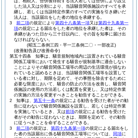
は、相続人、合併後存続する法人若しくは合併により設立
した法人又は分割により、当該騒音関係施設のすべてを承
継し、若しくは当該特定作業のすべての実施を引き継いだ
法人は、当該届出をした者の地位を承継する。
3
前二項
の規定により
第四十八条第一項
又は
第四十九条第一
項
の規定による届出をした者の地位を承継した者は、その
承継があつた日から三十日以内に、その旨を知事に届け出
なければならない。
(昭五二条例三四・平一三条例二〇・一部改正)
(改善勧告及び改善命令)
第五十四条
知事は、騒音規制地域内に設置されている騒音
関係工場等において発生する騒音が規制基準に適合しない
ことによりその騒音関係工場等の周辺の生活環境が損なわ
れていると認めるときは、当該騒音関係工場等を設置して
いる者に対し、期限を定めて、その事態を除去するために
必要な限度において、騒音の防止の方法を改善し、騒音関
係施設の使用の方法若しくは配置を変更し、又は特定作業
の実施の方法を変更すべきことを勧告することができる。
2
知事は、
第五十一条
の規定による勧告を受けた者がその勧
告に従わないで騒音関係施設を設置し、若しくは特定作業
を実施しているとき、又は
前項
の規定による勧告を受けた
者がその勧告に従わないときは、期限を定めて、その勧告
に従うべきことを命ずることができる。
3
前二項
の規定は、
第四十九条第一項
の規定による届出をし
た者の当該届出に係る騒音関係工場等については、
同項
に