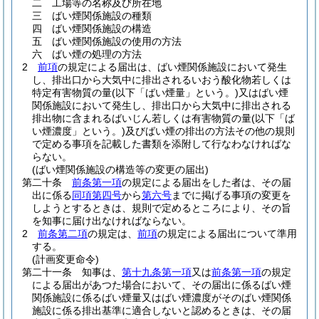
二
工場等の名称及び所在地
三
ばい煙関係施設の種類
四
ばい煙関係施設の構造
五
ばい煙関係施設の使用の方法
六
ばい煙の処理の方法
2
前項
の規定による届出は、ばい煙関係施設において発生
し、排出口から大気中に排出されるいおう酸化物若しくは
特定有害物質の量
(以下「ばい煙量」という。)
又はばい煙
関係施設において発生し、排出口から大気中に排出される
排出物に含まれるばいじん若しくは有害物質の量
(以下「ば
い煙濃度」という。)
及びばい煙の排出の方法その他の規則
で定める事項を記載した書類を添附して行なわなければな
らない。
(ばい煙関係施設の構造等の変更の届出)
第二十条
前条第一項
の規定による届出をした者は、その届
出に係る
同項第四号
から
第六号
までに掲げる事項の変更を
しようとするときは、規則で定めるところにより、その旨
を知事に届け出なければならない。
2
前条第二項
の規定は、
前項
の規定による届出について準用
する。
(計画変更命令)
第二十一条
知事は、
第十九条第一項
又は
前条第一項
の規定
による届出があつた場合において、その届出に係るばい煙
関係施設に係るばい煙量又はばい煙濃度がそのばい煙関係
施設に係る排出基準に適合しないと認めるときは、その届