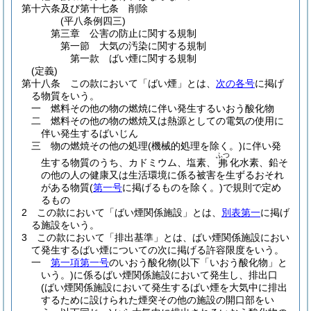
第十六条及び第十七条
削除
(平八条例四三)
第三章
公害の防止に関する規制
第一節
大気の汚染に関する規制
第一款
ばい煙に関する規制
(定義)
第十八条
この款において「ばい煙」とは、
次の各号
に掲げ
る物質をいう。
一
燃料その他の物の燃焼に伴い発生するいおう酸化物
二
燃料その他の物の燃焼又は熱源としての電気の使用に
伴い発生するばいじん
三
物の燃焼その他の処理
(機械的処理を除く。)
に伴い発
ふつ
生する物質のうち、カドミウム、塩素、
化水素、鉛そ
弗
の他の人の健康又は生活環境に係る被害を生ずるおそれ
がある物質
(
第一号
に掲げるものを除く。)
で規則で定め
るもの
2
この款において「ばい煙関係施設」とは、
別表第一
に掲げ
る施設をいう。
3
この款において「排出基準」とは、ばい煙関係施設におい
て発生するばい煙についての次に掲げる許容限度をいう。
一
第一項第一号
のいおう酸化物
(以下「いおう酸化物」と
いう。)
に係るばい煙関係施設において発生し、排出口
(ばい煙関係施設において発生するばい煙を大気中に排出
するために設けられた煙突その他の施設の開口部をい