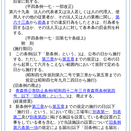
罰金に処する。
(平四条例一七・一部改正)
第六十九条
法人の代表者又は法人若しくは人の代理人、使
用人その他の従業者が、その法人又は人の業務に関し、
第
六十三条
から
前条
までの違反行為をしたときは、行為者を
罰するほか、その法人又は人に対して各本条の罰金刑を科
する。
(平四条例一七・旧第七十条繰上)
附
則
(施行期日)
1
この条例
(以下「新条例」という。)
は、公布の日から施行
する。
ただし、
第三章
から
第五章
までの規定は、公布の日
から起算して六月をこえない範囲内において規則で定める
日から施行する。
(昭和四七年規則第六二号で第三章から第五章までの
規定は昭和四七年九月二四日から施行)
(旧条例の廃止)
2
青森県公害防止条例
(昭和四十二年三月青森県条例第四
号。以下「旧条例」という。)
は、廃止する。
(経過措置)
3
新条例中
第三章
から
第五章
までの規定の施行の日
(以下
「施行日」という。)
において現に工場等に
別表第一
、
別表
第二
及び
別表第四
に掲げる施設を設置している者
(設置の工
事をしている者を含む。)
で当該施設の設置について
旧条例
第六条第一項
の規定による届出
(以下「旧条例による届出」