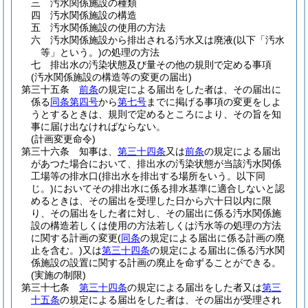
三
汚水関係施設の種類
四
汚水関係施設の構造
五
汚水関係施設の使用の方法
六
汚水関係施設から排出される汚水又は廃液
(以下「汚水
等」という。)
の処理の方法
七
排出水の汚染状態及び量その他の規則で定める事項
(汚水関係施設の構造等の変更の届出)
第三十五条
前条
の規定による届出をした者は、その届出に
係る
同条第四号
から
第七号
までに掲げる事項の変更をしよ
うとするときは、規則で定めるところにより、その旨を知
事に届け出なければならない。
(計画変更命令)
第三十六条
知事は、
第三十四条
又は
前条
の規定による届出
があつた場合において、排出水の汚染状態が当該汚水関係
工場等の排水口
(排出水を排出する場所をいう。以下同
じ。)
においてその排出水に係る排水基準に適合しないと認
めるときは、その届出を受理した日から六十日以内に限
り、その届出をした者に対し、その届出に係る汚水関係施
設の構造若しくは使用の方法若しくは汚水等の処理の方法
に関する計画の変更
(
同条
の規定による届出に係る計画の廃
止を含む。)
又は
第三十四条
の規定による届出に係る汚水関
係施設の設置に関する計画の廃止を命ずることができる。
(実施の制限)
第三十七条
第三十四条
の規定による届出をした者又は
第三
十五条
の規定による届出をした者は、その届出が受理され