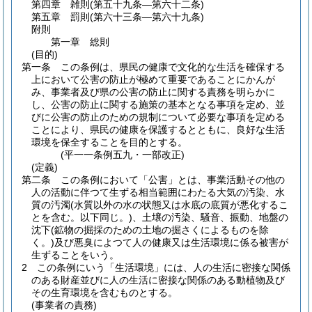
第四章
雑則
(第五十九条―第六十二条)
第五章
罰則
(第六十三条―第六十九条)
附則
第一章
総則
(目的)
第一条
この条例は、県民の健康で文化的な生活を確保する
上において公害の防止が極めて重要であることにかんが
み、事業者及び県の公害の防止に関する責務を明らかに
し、公害の防止に関する施策の基本となる事項を定め、並
びに公害の防止のための規制について必要な事項を定める
ことにより、県民の健康を保護するとともに、良好な生活
環境を保全することを目的とする。
(平一一条例五九・一部改正)
(定義)
第二条
この条例において「公害」とは、事業活動その他の
人の活動に伴つて生ずる相当範囲にわたる大気の汚染、水
質の汚濁
(水質以外の水の状態又は水底の底質が悪化するこ
とを含む。以下同じ。)
、土壌の汚染、騒音、振動、地盤の
沈下
(鉱物の掘採のための土地の掘さくによるものを除
く。)
及び悪臭によつて人の健康又は生活環境に係る被害が
生ずることをいう。
2
この条例にいう「生活環境」には、人の生活に密接な関係
のある財産並びに人の生活に密接な関係のある動植物及び
その生育環境を含むものとする。
(事業者の責務)