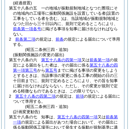
(経過措置)
第五十八条の五
一の地域が振動規制地域となつた際現にそ
の地域内の工場等に振動関係施設を設置している者
(設置の
工事をしている者を含む。)
は、当該地域が振動規制地域と
なつた日から三十日以内に、規則で定めるところにより、
前条第一項各号
に掲げる事項を知事に届け出なければなら
ない。
2
前条第二項
の規定は、
前条
の規定による届出について準用
する。
(昭五二条例三四・追加)
(振動関係施設の変更の届出)
第五十八条の六
第五十八条の四第一項
又は
前条第一項
の規
定による届出をした者は、その届出に係る
第五十八条の四
第一項第三号
から
第五号
までに掲げる事項の変更をしよう
とするときは、当該事項の変更に係る工事の開始の日の三
十日前までに、規則で定めるところにより、その旨を知事
に届け出なければならない。
ただし、その変更が規則で定
める軽微なものであるときは、この限りでない。
2
第五十八条の四第二項
の規定は、
前項
の規定による届出に
ついて準用する。
(昭五二条例三四・追加)
(計画変更勧告)
第五十八条の七
知事は、
第五十八条の四第一項
又は
前条第
一項
の規定による届出があつた場合において、その届出に
係る振動関係工場等において発生する振動が規制基準に適