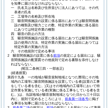
を知事に届け出なければならない。
一
氏名又は名称及び住所並びに法人にあつては、その代
表者の氏名
二
工場等の名称及び所在地
三
騒音関係施設の設置に係る届出にあつては騒音関係施
設の種類及び能力ごとの数、特定作業の実施に係る届出
にあつては特定作業の種類
四
騒音の防止の方法
五
騒音関係施設の設置に係る届出にあつては騒音関係施
設の使用の方法、特定作業の実施に係る届出にあつては
特定作業の実施の方法
六
その他規則で定める事項
2
騒音関係施設の設置に係る
前項
の規定による届出には、騒
音関係施設の配置図その他規則で定める書類を添付しなけ
ればならない。
(昭五二条例三四・一部改正)
(経過措置)
第四十九条
一の地域が騒音規制地域となつた際現にその地
域内の工場等に騒音関係施設を設置している者
(設置の工事
をしている者を含む。)
又はその地域内の工場等において特
定作業を実施している者
(実施に係る工事をしている者を含
む。)
は、当該地域が騒音規制地域となつた日から三十日以
内に、規則で定めるところにより、
前条第一項各号
に掲げ
る事項を知事に届け出なければならない。
2
前条第二項
の規定は、
前項
の規定による届出について準用