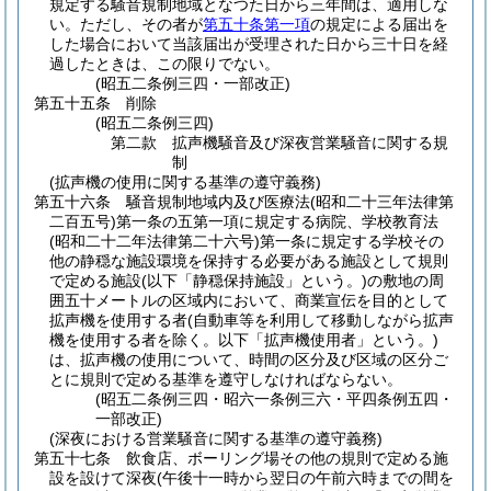
規定する騒音規制地域となつた日から三年間は、適用しな
い。
ただし、その者が
第五十条第一項
の規定による届出を
した場合において当該届出が受理された日から三十日を経
過したときは、この限りでない。
(昭五二条例三四・一部改正)
第五十五条
削除
(昭五二条例三四)
第二款
拡声機騒音及び深夜営業騒音に関する規
制
(拡声機の使用に関する基準の遵守義務)
第五十六条
騒音規制地域内及び医療法
(昭和二十三年法律第
二百五号)
第一条の五第一項に規定する病院、学校教育法
(昭和二十二年法律第二十六号)
第一条に規定する学校その
他の静穏な施設環境を保持する必要がある施設として規則
で定める施設
(以下「静穏保持施設」という。)
の敷地の周
囲五十メートルの区域内において、商業宣伝を目的として
拡声機を使用する者
(自動車等を利用して移動しながら拡声
機を使用する者を除く。以下「拡声機使用者」という。)
は、拡声機の使用について、時間の区分及び区域の区分ご
とに規則で定める基準を遵守しなければならない。
(昭五二条例三四・昭六一条例三六・平四条例五四・
一部改正)
(深夜における営業騒音に関する基準の遵守義務)
第五十七条
飲食店、ボーリング場その他の規則で定める施
設を設けて深夜
(午後十一時から翌日の午前六時までの間を