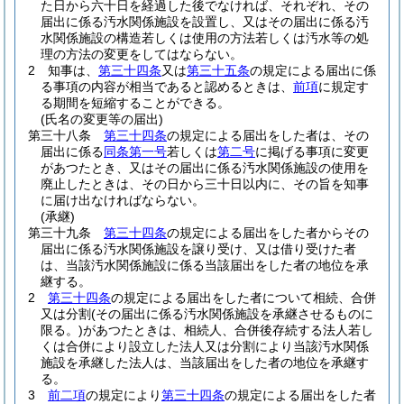
た日から六十日を経過した後でなければ、それぞれ、その
届出に係る汚水関係施設を設置し、又はその届出に係る汚
水関係施設の構造若しくは使用の方法若しくは汚水等の処
理の方法の変更をしてはならない。
2
知事は、
第三十四条
又は
第三十五条
の規定による届出に係
る事項の内容が相当であると認めるときは、
前項
に規定す
る期間を短縮することができる。
(氏名の変更等の届出)
第三十八条
第三十四条
の規定による届出をした者は、その
届出に係る
同条第一号
若しくは
第二号
に掲げる事項に変更
があつたとき、又はその届出に係る汚水関係施設の使用を
廃止したときは、その日から三十日以内に、その旨を知事
に届け出なければならない。
(承継)
第三十九条
第三十四条
の規定による届出をした者からその
届出に係る汚水関係施設を譲り受け、又は借り受けた者
は、当該汚水関係施設に係る当該届出をした者の地位を承
継する。
2
第三十四条
の規定による届出をした者について相続、合併
又は分割
(その届出に係る汚水関係施設を承継させるものに
限る。)
があつたときは、相続人、合併後存続する法人若し
くは合併により設立した法人又は分割により当該汚水関係
施設を承継した法人は、当該届出をした者の地位を承継す
る。
3
前二項
の規定により
第三十四条
の規定による届出をした者