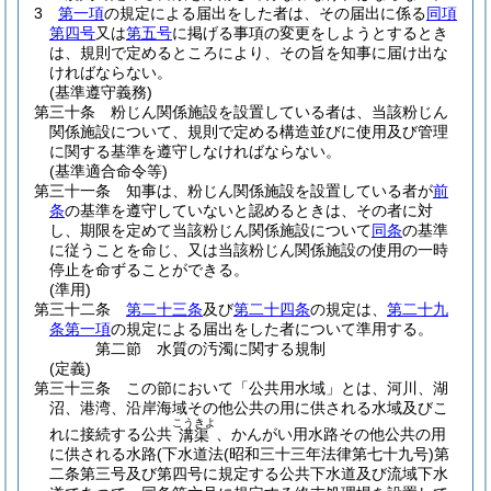
3
第一項
の規定による届出をした者は、その届出に係る
同項
第四号
又は
第五号
に掲げる事項の変更をしようとするとき
は、規則で定めるところにより、その旨を知事に届け出な
ければならない。
(基準遵守義務)
第三十条
粉じん関係施設を設置している者は、当該粉じん
関係施設について、規則で定める構造並びに使用及び管理
に関する基準を遵守しなければならない。
(基準適合命令等)
第三十一条
知事は、粉じん関係施設を設置している者が
前
条
の基準を遵守していないと認めるときは、その者に対
し、期限を定めて当該粉じん関係施設について
同条
の基準
に従うことを命じ、又は当該粉じん関係施設の使用の一時
停止を命ずることができる。
(準用)
第三十二条
第二十三条
及び
第二十四条
の規定は、
第二十九
条第一項
の規定による届出をした者について準用する。
第二節
水質の汚濁に関する規制
(定義)
第三十三条
この節において「公共用水域」とは、河川、湖
沼、港湾、沿岸海域その他公共の用に供される水域及びこ
こうきよ
れに接続する公共
、かんがい用水路その他公共の用
溝渠
に供される水路
(下水道法
(昭和三十三年法律第七十九号)
第
二条第三号及び第四号に規定する公共下水道及び流域下水