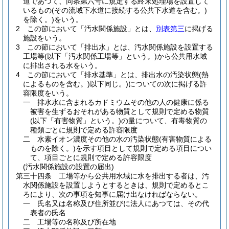
道であつて、同条第六号に規定する終末処理場を設置して
いるもの
(その流域下水道に接続する公共下水道を含む。)
を除く。)
をいう。
2
この節において「汚水関係施設」とは、
別表第三
に掲げる
施設をいう。
3
この節において「排出水」とは、汚水関係施設を設置する
工場等
(以下「汚水関係工場等」という。)
から公共用水域
に排出される水をいう。
4
この節において「排水基準」とは、排出水の汚染状態
(熱
によるものを含む。)
以下同じ。
)についての次に掲げる許
容限度をいう。
一
排水水に含まれるカドミウムその他の人の健康に係る
被害を生ずるおそれがある物質として規則で定める物質
(以下「有害物質」という。)
の量について、有毒物質の
種類ごとに規則で定める許容限度
二
水素イオン濃度その他の水の汚染状態
(有害物質による
ものを除く。)
を示す項目として規則で定める項目につい
て、項目ごとに規則で定める許容限度
(汚水関係施設の設置の届出)
第三十四条
工場等から公共用水域に水を排出する者は、汚
水関係施設を設置しようとするときは、規則で定めるとこ
ろにより、次の事項を知事に届け出なければならない。
一
氏名又は名称及び住所並びに法人にあつては、その代
表者の氏名
二
工場等の名称及び所在地