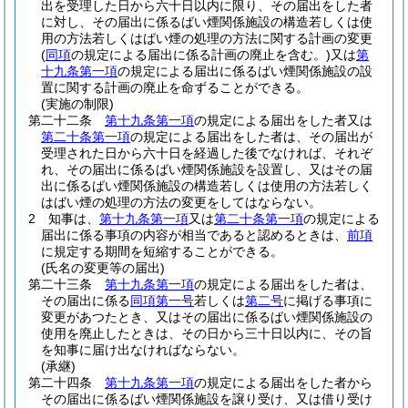
出を受理した日から六十日以内に限り、その届出をした者
に対し、その届出に係るばい煙関係施設の構造若しくは使
用の方法若しくはばい煙の処理の方法に関する計画の変更
(
同項
の規定による届出に係る計画の廃止を含む。)
又は
第
十九条第一項
の規定による届出に係るばい煙関係施設の設
置に関する計画の廃止を命ずることができる。
(実施の制限)
第二十二条
第十九条第一項
の規定による届出をした者又は
第二十条第一項
の規定による届出をした者は、その届出が
受理された日から六十日を経過した後でなければ、それぞ
れ、その届出に係るばい煙関係施設を設置し、又はその届
出に係るばい煙関係施設の構造若しくは使用の方法若しく
はばい煙の処理の方法の変更をしてはならない。
2
知事は、
第十九条第一項
又は
第二十条第一項
の規定による
届出に係る事項の内容が相当であると認めるときは、
前項
に規定する期間を短縮することができる。
(氏名の変更等の届出)
第二十三条
第十九条第一項
の規定による届出をした者は、
その届出に係る
同項第一号
若しくは
第二号
に掲げる事項に
変更があつたとき、又はその届出に係るばい煙関係施設の
使用を廃止したときは、その日から三十日以内に、その旨
を知事に届け出なければならない。
(承継)
第二十四条
第十九条第一項
の規定による届出をした者から
その届出に係るばい煙関係施設を譲り受け、又は借り受け