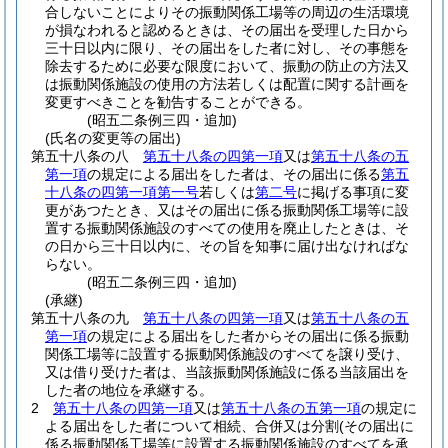
合しないことによりその振動関係工場等の周辺の生活環境
が損なわれると認めるときは、その届出を受理した日から
三十日以内に限り、その届出をした者に対し、その事態を
除去するために必要な限度において、振動の防止の方法又
は振動関係施設の使用の方法若しくは配置に関する計画を
変更すべきことを勧告することができる。
(昭五二条例三四・追加)
(氏名の変更等の届出)
第五十八条の八
第五十八条の四第一項
又は
第五十八条の五
第一項
の規定による届出をした者は、その届出に係る
第五
十八条の四第一項第一号
若しくは
第二号
に掲げる事項に変
更があつたとき、又はその届出に係る振動関係工場等に設
置する振動関係施設のすべての使用を廃止したときは、そ
の日から三十日以内に、その旨を知事に届け出なければな
らない。
(昭五二条例三四・追加)
(承継)
第五十八条の九
第五十八条の四第一項
又は
第五十八条の五
第一項
の規定による届出をした者からその届出に係る振動
関係工場等に設置する振動関係施設のすべてを譲り受け、
又は借り受けた者は、当該振動関係施設に係る当該届出を
した者の地位を承継する。
2
第五十八条の四第一項
又は
第五十八条の五第一項
の規定に
よる届出をした者について相続、合併又は分割
(その届出に
係る振動関係工場等に設置する振動関係施設のすべてを承