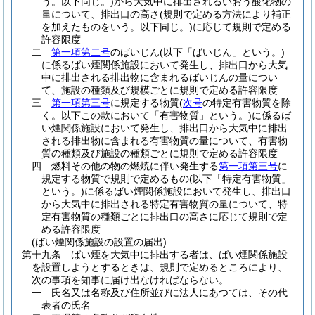
う。以下同じ。)
から大気中に排出されるいおう酸化物の
量について、排出口の高さ
(規則で定める方法により補正
を加えたものをいう。以下同じ。)
に応じて規則で定める
許容限度
二
第一項第二号
のばいじん
(以下「ばいじん」という。)
に係るばい煙関係施設において発生し、排出口から大気
中に排出される排出物に含まれるばいじんの量につい
て、施設の種類及び規模ごとに規則で定める許容限度
三
第一項第三号
に規定する物質
(
次号
の特定有害物質を除
く。以下この款において「有害物質」という。)
に係るば
い煙関係施設において発生し、排出口から大気中に排出
される排出物に含まれる有害物質の量について、有害物
質の種類及び施設の種類ごとに規則で定める許容限度
四
燃料その他の物の燃焼に伴い発生する
第一項第三号
に
規定する物質で規則で定めるもの
(以下「特定有害物質」
という。)
に係るばい煙関係施設において発生し、排出口
から大気中に排出される特定有害物質の量について、特
定有害物質の種類ごとに排出口の高さに応じて規則で定
める許容限度
(ばい煙関係施設の設置の届出)
第十九条
ばい煙を大気中に排出する者は、ばい煙関係施設
を設置しようとするときは、規則で定めるところにより、
次の事項を知事に届け出なければならない。
一
氏名又は名称及び住所並びに法人にあつては、その代
表者の氏名