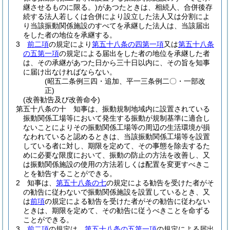
継させるものに限る。)
があつたときは、相続人、合併後存
続する法人若しくは合併により設立した法人又は分割によ
り当該振動関係施設のすべてを承継した法人は、当該届出
をした者の地位を承継する。
3
前二項
の規定により
第五十八条の四第一項
又は
第五十八条
の五第一項
の規定による届出をした者の地位を承継した者
は、その承継があつた日から三十日以内に、その旨を知事
に届け出なければならない。
(昭五二条例三四・追加、平一三条例二〇・一部改
正)
(改善勧告及び改善命令)
第五十八条の十
知事は、振動規制地域内に設置されている
振動関係工場等において発生する振動が規制基準に適合し
ないことによりその振動関係工場等の周辺の生活環境が損
なわれていると認めるときは、当該振動関係工場等を設置
している者に対し、期限を定めて、その事態を除去するた
めに必要な限度において、振動の防止の方法を改善し、又
は振動関係施設の使用の方法若しくは配置を変更すべきこ
とを勧告することができる。
2
知事は、
第五十八条の七
の規定による勧告を受けた者がそ
の勧告に従わないで振動関係施設を設置しているとき、又
は
前項
の規定による勧告を受けた者がその勧告に従わない
ときは、期限を定めて、その勧告に従うべきことを命ずる
ことができる。
3
前二項
の規定は、
第五十八条の五第一項
の規定による届出