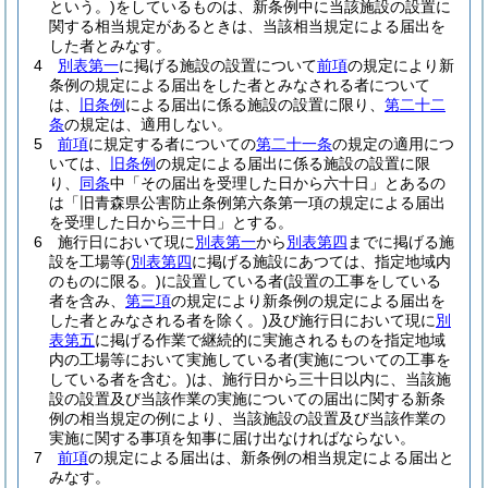
という。)
をしているものは、新条例中に当該施設の設置に
関する相当規定があるときは、当該相当規定による届出を
した者とみなす。
4
別表第一
に掲げる施設の設置について
前項
の規定により新
条例の規定による届出をした者とみなされる者について
は、
旧条例
による届出に係る施設の設置に限り、
第二十二
条
の規定は、適用しない。
5
前項
に規定する者についての
第二十一条
の規定の適用につ
いては、
旧条例
の規定による届出に係る施設の設置に限
り、
同条
中「その届出を受理した日から六十日」とあるの
は「旧青森県公害防止条例第六条第一項の規定による届出
を受理した日から三十日」とする。
6
施行日において現に
別表第一
から
別表第四
までに掲げる施
設を工場等
(
別表第四
に掲げる施設にあつては、指定地域内
のものに限る。)
に設置している者
(設置の工事をしている
者を含み、
第三項
の規定により新条例の規定による届出を
した者とみなされる者を除く。)
及び施行日において現に
別
表第五
に掲げる作業で継続的に実施されるものを指定地域
内の工場等において実施している者
(実施についての工事を
している者を含む。)
は、施行日から三十日以内に、当該施
設の設置及び当該作業の実施についての届出に関する新条
例の相当規定の例により、当該施設の設置及び当該作業の
実施に関する事項を知事に届け出なければならない。
7
前項
の規定による届出は、新条例の相当規定による届出と
みなす。