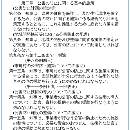
第二章
公害の防止に関する基本的施策
(公害防止計画の策定等)
第七条
知事は、県民の健康を保護し、及び生活環境を保全
するため、公害の防止に関する施策に係る総合的な計画を
策定するとともに、これを推進するために必要な方策を講
じなければならない。
(地域開発施策等における公害防止の配慮)
第八条
知事は、地域の開発及び整備に関する施策の策定及
び実施にあたつては、公害の防止について配慮しなければ
ならない。
第九条から第十二条まで
削除
(平八条例四三)
(市町村の公害防止施策についての援助)
第十三条
知事は、市町村が公害の防止に関する施策を実施
する場合には、当該施策が十分に行われるよう技術的な助
言その他の援助を行うように努めなければならない。
(平一一条例五九・一部改正)
(公害防止技術の導入についての援助)
第十四条
知事は、事業者の公害の防止に関する技術の導入
について、助言、資料の提供その他の援助を行なうように
努めなければならない。
(公害防止施設の整備についての援助)
第十五条
知事は、事業者が行なう公害の防止のための施設
の整備について、必要な資金のあつせん、技術的な助言そ
の他の援助に努めなければならない。