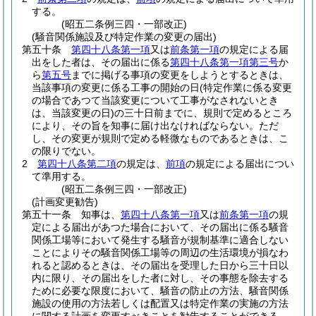
する。
(昭五二条例三四・一部改正)
(騒音関係施設及び特定作業の変更の届出)
第五十条
第四十八条第一項
又は
前条第一項
の規定による届
出をした者は、その届出に係る
第四十八条第一項第三号
か
ら
第五号
までに掲げる事項の変更をしようとするときは、
当該事項の変更に係る工事の開始の日
(特定作業に係る変更
の場合であつて当該変更について工事がなされないとき
は、当該変更の日)
の三十日前までに、規則で定めるところ
により、その旨を知事に届け出なければならない。
ただ
し、その変更が規則で定める軽微なものであるときは、こ
の限りでない。
2
第四十八条第二項
の規定は、
前項
の規定による届出につい
て準用する。
(昭五二条例三四・一部改正)
(計画変更勧告)
第五十一条
知事は、
第四十八条第一項
又は
前条第一項
の規
定による届出があつた場合において、その届出に係る騒音
関係工場等において発生する騒音が規制基準に適合しない
ことによりその騒音関係工場等の周辺の生活環境が損なわ
れると認めるときは、その届出を受理した日から三十日以
内に限り、その届出をした者に対し、その事態を除去する
ために必要な限度において、騒音の防止の方法、騒音関係
施設の使用の方法若しくは配置又は特定作業の実施の方法