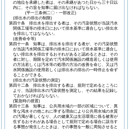
の地位を承継した者は、その承継があつた日から三十日以
内に、その旨を知事に届け出なければならない。
(平一三条例二〇・一部改正)
(排出水の排出の制限)
第四十条
排出水を排出する者は、その汚染状態が当該汚水
関係工場等の排水口において排水基準に適合しない排出水
を排出してはならない。
(改善命令等)
第四十一条
知事は、排出水を排出する者が、その汚染状態
が当該汚水関係工場等の排水口において排水基準に適合し
ない排出水を排出するおそれがあると認めるときは、その
者に対し、期限を定めて汚水関係施設の構造若しくは使用
の方法若しくは汚水等の処理の方法の改善を命じ、又は汚
水関係施設の使用若しくは排出水の排出の一時停止を命ず
ることができる。
(排出水の汚染状態の測定)
第四十二条
排出水を排出する者は、規則で定めるところに
より、当該排出水の汚染状態を測定し、その結果を記録し
ておかなければならない。
(緊急時の措置)
第四十三条
知事は、公共用水域の一部の区域について、異
常な渇水その他これに準ずる理由により公共用水域の水質
の汚濁が著しくなり、人の健康又は生活環境に係る被害が
生ずるおそれがある場合として規則で定める場合に該当す
る事態が発生したときは、その事態を一般に周知させると