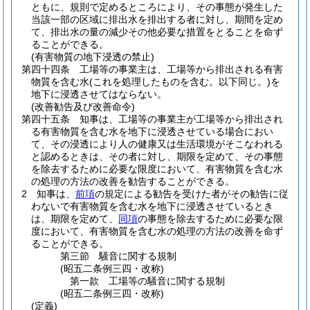
ともに、規則で定めるところにより、その事態が発生した
当該一部の区域に排出水を排出する者に対し、期間を定め
て、排出水の量の減少その他必要な措置をとることを命ず
ることができる。
(有害物質の地下浸透の禁止)
第四十四条
工場等の事業主は、工場等から排出される有害
物質を含む水
(これを処理したものを含む。以下同じ。)
を
地下に浸透させてはならない。
(改善勧告及び改善命令)
第四十五条
知事は、工場等の事業主が工場等から排出され
る有害物質を含む水を地下に浸透させている場合におい
て、その浸透により人の健康又は生活環境がそこなわれる
と認めるときは、その者に対し、期限を定めて、その事態
を除去するために必要な限度において、有害物質を含む水
の処理の方法の改善を勧告することができる。
2
知事は、
前項
の規定による勧告を受けた者がその勧告に従
わないで有害物質を含む水を地下に浸透させているとき
は、期限を定めて、
同項
の事態を除去するために必要な限
度において、有害物質を含む水の処理の方法の改善を命ず
ることができる。
第三節
騒音に関する規制
(昭五二条例三四・改称)
第一款
工場等の騒音に関する規制
(昭五二条例三四・改称)
(定義)