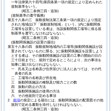
一年法律第六十四号)
第四条第一項の規定により定められた
規制基準をいう。
(昭五二条例三四・追加)
(規制基準の遵守義務)
第五十八条の三
振動規制法第三条第一項の規定により指定
された地域
(以下「振動規制地域」という。)
内に振動関係
工場等を設置している者は、当該振動関係工場等に係る規
制基準を遵守しなければならない。
(昭五二条例三四・追加)
(振動関係施設の設置の届出)
第五十八条の四
振動規制地域内の工場等
(振動関係施設が設
置されていないものに限る。)
に振動関係施設を設置しよう
とする者は、その振動関係施設の設置の工事の開始の日の
三十日前までに、規則で定めるところにより、次の事項を
知事に届け出なければならない。
一
氏名又は名称及び住所並びに法人にあつては、その代
表者の氏名
二
工場等の名称及び所在地
三
振動関係施設の種類及び能力ごとの数
四
振動の防止の方法
五
振動関係施設の使用の方法
六
その他規則で定める事項
2
前項
の規定による届出には、振動関係施設の配置図その他
規則で定める書類を添付しなければならない。
(昭五二条例三四・追加)