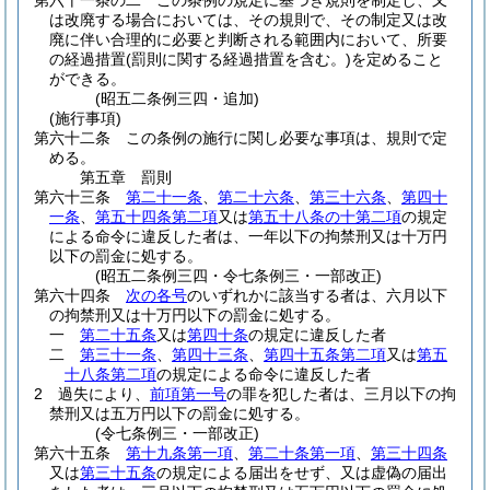
第六十一条の二
この条例の規定に基づき規則を制定し、又
は改廃する場合においては、その規則で、その制定又は改
廃に伴い合理的に必要と判断される範囲内において、所要
の経過措置
(罰則に関する経過措置を含む。)
を定めること
ができる。
(昭五二条例三四・追加)
(施行事項)
第六十二条
この条例の施行に関し必要な事項は、規則で定
める。
第五章
罰則
第六十三条
第二十一条
、
第二十六条
、
第三十六条
、
第四十
一条
、
第五十四条第二項
又は
第五十八条の十第二項
の規定
による命令に違反した者は、一年以下の拘禁刑又は十万円
以下の罰金に処する。
(昭五二条例三四・令七条例三・一部改正)
第六十四条
次の各号
のいずれかに該当する者は、六月以下
の拘禁刑又は十万円以下の罰金に処する。
一
第二十五条
又は
第四十条
の規定に違反した者
二
第三十一条
、
第四十三条
、
第四十五条第二項
又は
第五
十八条第二項
の規定による命令に違反した者
2
過失により、
前項第一号
の罪を犯した者は、三月以下の拘
禁刑又は五万円以下の罰金に処する。
(令七条例三・一部改正)
第六十五条
第十九条第一項
、
第二十条第一項
、
第三十四条
又は
第三十五条
の規定による届出をせず、又は虚偽の届出