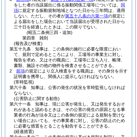
をした者の当該届出に係る振動関係工場等については、
同
項
に規定する振動規制地域となつた日から三年間は、適用
しない。
ただし、その者が
第五十八条の六第一項
の規定に
よる届出をした場合において当該届出が受理された日から
三十日を経過したときは、この限りでない。
(昭五二条例三四・追加)
第四章
雑則
(報告及び検査)
第五十九条
知事は、この条例の施行に必要な限度におい
て、規則で定めるところにより、工場等の事業主に対し、
報告を求め、又はその職員に、工場等に立ち入り、帳簿、
書類、施設その他の物件を検査させることができる。
2
前項
の規定により立入検査をする職員は、その身分を示す
証明書を携帯し、関係人に提示しなければならない。
(常時監視)
第六十条
知事は、公害の発生の状況を常時監視しなければ
ならない。
(公害防止に関する勧告)
第六十一条
知事は、現に公害が発生し、又は発生するおそ
れがあると認めるときは、その公害の発生の原因となる事
業者の行為が法令又はこの条例の規定による規制を受けな
い場合においても、その事業者に対し、公害の防止のため
に必要な措置をとることを勧告することができる。
(経過措置)