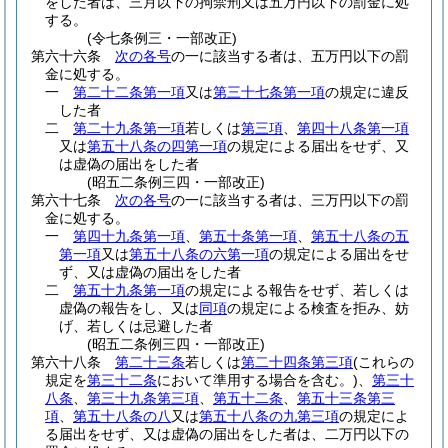
をした者は、三月以下の拘禁刑又は五万円以下の罰金に処
する。
(令七条例三・一部改正)
第六十六条
次の各号
の一に該当する者は、五万円以下の罰
金に処する。
一
第二十二条第一項
又は
第三十七条第一項
の規定に違反
した者
二
第二十九条第一項
若しくは
第三項
、
第四十八条第一項
又は
第五十八条の四第一項
の規定による届出をせず、又
は虚偽の届出をした者
(昭五二条例三四・一部改正)
第六十七条
次の各号
の一に該当する者は、三万円以下の罰
金に処する。
一
第四十九条第一項
、
第五十条第一項
、
第五十八条の五
第一項
又は
第五十八条の六第一項
の規定による届出をせ
ず、又は虚偽の届出をした者
二
第五十九条第一項
の規定による報告をせず、若しくは
虚偽の報告をし、又は
同項
の規定による検査を拒み、妨
げ、若しくは忌避した者
(昭五二条例三四・一部改正)
第六十八条
第二十三条
若しくは
第二十四条第三項
(これらの
規定を
第三十二条
において準用する場合を含む。)
、
第三十
八条
、
第三十九条第三項
、
第五十二条
、
第五十三条第三
項
、
第五十八条の八
又は
第五十八条の九第三項
の規定によ
る届出をせず、又は虚偽の届出をした者は、二万円以下の