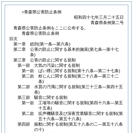
○青森県公害防止条例
昭和四十七年三月二十五日
青森県条例第二号
青森県公害防止条例をここに公布する。
青森県公害防止条例
目次
第一章
総則
(第一条―第六条)
第二章
公害の防止に関する基本的施策
(第七条―第十七
条)
第三章
公害の防止に関する規制
第一節
大気の汚染に関する規制
第一款
ばい煙に関する規制
(第十八条―第二十七条)
第二款
粉じんに関する規制
(第二十八条―第三十二
条)
第二節
水質の汚濁に関する規制
(第三十三条―第四十五
条)
第三節
騒音に関する規制
第一款
工場等の騒音に関する規制
(第四十六条―第五
十五条)
第二款
拡声機騒音及び深夜営業騒音に関する規制
(第
五十六条―第五十八条)
第四節
振動に関する規制
(第五十八条の二―第五十八条
の十)