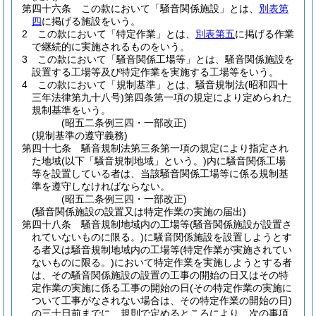
第四十六条
この款において「騒音関係施設」とは、
別表第
四
に掲げる施設をいう。
2
この款において「特定作業」とは、
別表第五
に掲げる作業
で継続的に実施されるものをいう。
3
この款において「騒音関係工場等」とは、騒音関係施設を
設置する工場等及び特定作業を実施する工場等をいう。
4
この款において「規制基準」とは、騒音規制法
(昭和四十
三年法律第九十八号)
第四条第一項の規定により定められた
規制基準をいう。
(昭五二条例三四・一部改正)
(規制基準の遵守義務)
第四十七条
騒音規制法第三条第一項の規定により指定され
た地域
(以下「騒音規制地域」という。)
内に騒音関係工場
等を設置している者は、当該騒音関係工場等に係る規制基
準を遵守しなければならない。
(昭五二条例三四・一部改正)
(騒音関係施設の設置又は特定作業の実施の届出)
第四十八条
騒音規制地域内の工場等
(騒音関係施設が設置さ
れていないものに限る。)
に騒音関係施設を設置しようとす
る者又は騒音規制地域内の工場等
(特定作業が実施されてい
ないものに限る。)
において特定作業を実施しようとする者
は、その騒音関係施設の設置の工事の開始の日又はその特
定作業の実施に係る工事の開始の日
(その特定作業の実施に
ついて工事がなされない場合は、その特定作業の開始の日)
の三十日前までに、規則で定めるところにより、次の事項