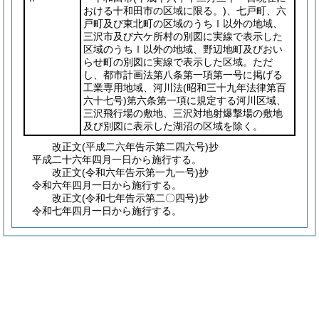
おける十和田市の区域に限る。)
、七戸町、六
戸町及び東北町の区域のうちⅠ以外の地域、
三沢市及び六ケ所村の別図に実線で表示した
区域のうちⅠ以外の地域、野辺地町及びおい
らせ町の別図に実線で表示した区域。ただ
し、都市計画法第八条第一項第一号に掲げる
工業専用地域、河川法
(昭和三十九年法律第百
六十七号)
第六条第一項に規定する河川区域、
三沢飛行場の敷地、三沢対地射爆撃場の敷地
及び別図に表示した湖沼の区域を除く。
改正文
(平成二六年
告示第二四六号)
抄
平成二十六年四月一日から施行する。
改正文
(令和六年
告示第一九一号)
抄
令和六年四月一日から施行する。
改正文
(令和七年
告示第二〇四号)
抄
令和七年四月一日から施行する。