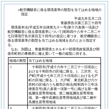
○航空機騒音に係る環境基準の類型を当てはめる地域の
指定
平成九年五月二日
青森県告示第三百三十四号
環境基本法
(平成五年法律第九十一号)
第十六条第一項及び
航空機騒音に係る環境基準について
(昭和四十八年十二月二十
七日環境庁告示第百五十四号)
の規定に基づき、航空機騒音に
係る環境基準の類型を当てはめる地域を次のとおり指定す
る。
なお、別図は、青森県環境エネルギー部環境政策課及び関
係市町村の事務所に備え置いて一般の縦覧に供する。
地域の類型
当てはめる地域
Ⅰ
十和田市
(平成十六年十二月三十一日現在に
おける十和田市の区域に限る。)
、三沢市、七
戸町
(平成十七年三月三十日現在における七戸
町の区域に限る。)
、六戸町、東北町及び六ケ
所村の区域のうち都市計画法
(昭和四十三年法
律第百号)
第八条第一項第一号に掲げる第一種
低層住居専用地域、第二種低層住居専用地
域、第一種中高層住居専用地域及び第二種中
高層住居専用地域
Ⅱ
十和田市
(平成十六年十二月三十一日現在に