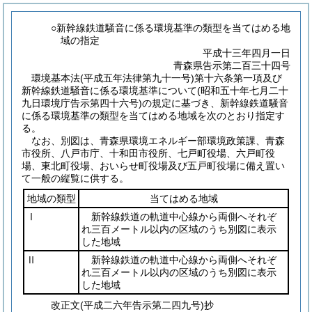
○新幹線鉄道騒音に係る環境基準の類型を当てはめる地
域の指定
平成十三年四月一日
青森県告示第二百三十四号
環境基本法
(平成五年法律第九十一号)
第十六条第一項及び
新幹線鉄道騒音に係る環境基準について
(昭和五十年七月二十
九日環境庁告示第四十六号)
の規定に基づき、新幹線鉄道騒音
に係る環境基準の類型を当てはめる地域を次のとおり指定す
る。
なお、別図は、青森県環境エネルギー部環境政策課、青森
市役所、八戸市庁、十和田市役所、七戸町役場、六戸町役
場、東北町役場、おいらせ町役場及び五戸町役場に備え置い
て一般の縦覧に供する。
地域の類型
当てはめる地域
Ⅰ
新幹線鉄道の軌道中心線から両側へそれぞ
れ三百メートル以内の区域のうち別図に表示
した地域
Ⅱ
新幹線鉄道の軌道中心線から両側へそれぞ
れ三百メートル以内の区域のうち別図に表示
した地域
改正文
(平成二六年
告示第二四九号)
抄