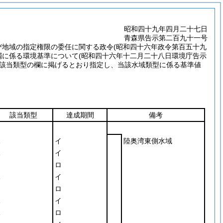
昭和四十九年四月二十七日
青森県告示第二百九十一号
び地域の指定権限の委任に関する政令
(昭和四十六年政令第百五十九
濁に係る環境基準について
(昭和四十六年十二月二十八日環境庁告示
該当類型の欄に掲げるとおり指定し、当該水域類型に係る基準値
該当類型
達成期間
備考
イ
陸奥湾東側水域
イ
ロ
イ
ロ
イ
ロ