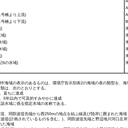
A
A
1号橋より上流)
A
1号橋より下流)
B
)
域)
水域)
水域)
)
記6の水域)
欄中海域の表示のあるものは、環境庁告示別表2の海域の表の類型を、
分類は、次のとおりとする。
は、直ちに達成
は、5年以内で可及的すみやかに達成
当該水域に係る指定水域の名称である。
波堤、同防波堤先端から西250mの地点を結ぶ線及び陸岸に囲まれた海域
防波堤(計画されているものを含む。)、同防波堤先端と野辺地川河口左岸
れた海域