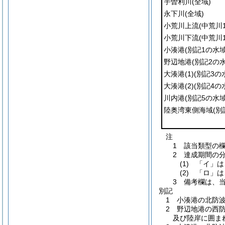
宇曽利川
(全域)
永下川
(全域)
小荒川上流
(中荒川
小荒川下流
(中荒川
小湊港
(別記1の水域
野辺地港
(別記2の水
大湊港
(1)
(別記3の
大湊港
(2)
(別記4の
川内港
(別記5の水域
陸奥湾東側海域
(別
注
1 該当類型の
2 達成期間の
(1) 「イ」
(2) 「ロ」
3 備考欄は、
別記
1 小湊港の北防
2 野辺地港の西
及び陸岸に囲ま