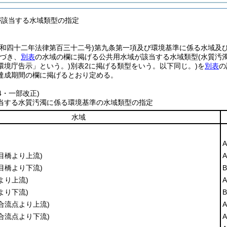
が該当する水域類型の指定
昭和四十二年法律第百三十二号)
第九条第一項及び環境基準に係る水域及
づき、
別表
の水域の欄に掲げる公共用水域が該当する水域類型
(水質汚
環境庁告示」という。)
別表2に掲げる類型をいう。以下同じ。)
を
別表
の
達成期間の欄に掲げるとおり定める。
34・一部改正)
当する水質汚濁に係る環境基準の水域類型の指定
水域
A
目橋より上流)
A
目橋より下流)
B
より上流)
A
より下流)
B
合流点より上流)
A
合流点より下流)
A