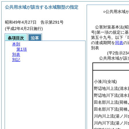
公共用水域が該当する水域類型の指定
○公共用水域
昭和49年4月27日 告示第291号
公害対策基本法
(
(平成2年4月2日施行)
号)
第一項の規定に基
第五十九号。以下「
条項目次
沿革
の達成期間を
同表
の
本則
別表
第1項
(平2告示2
別表
公共用水域が該
別記
小湊川
(全域)
野辺地川上流
(清水
野辺地川下流
(清水
田名部川上流
(荷橋
田名部川下流
(荷橋
川内川上流
(湯ノ川
川内川下流
(湯ノ川