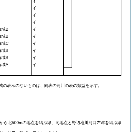
イ
イ
イ
イ
海域B
イ
海域B
イ
海域C
イ
海域B
イ
海域B
イ
海域A
イ
海域の表示のないものは、同表の河川の表の類型を示す。
から北500mの地点を結ぶ線、同地点と野辺地川河口左岸を結ぶ線