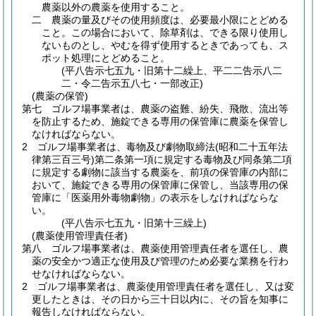
農薬以外の農薬を使用すること。
二 農薬の量及びその使用頻度は、必要最小限にとどめる
こと。この場合において、除草剤は、できる限り使用し
ないものとし、やむを得ず使用するときであっても、ス
ポット処理にとどめること。
(平八告示七五九・旧第十二繰上、平二二告示八二
二・令二告示五八七・一部改正)
(農薬の保管)
第七 ゴルフ場事業者は、農薬の盗難、紛失、飛散、流出等
を防止するため、施錠できる専用の保管庫に農薬を保管し
なければならない。
2 ゴルフ場事業者は、毒物及び劇物取締法
(昭和二十五年法
律第三百三号)
第二条第一項に規定する毒物及び同条第二項
に規定する劇物に該当する農薬を、前項の保管庫の内部に
おいて、施錠できる専用の保管庫に保管し、当該専用の保
管庫に「医薬用外毒物劇物」の表示をしなければならな
い。
(平八告示七五九・旧第十三繰上)
(農薬使用管理責任者)
第八 ゴルフ場事業者は、農薬使用管理責任者を選任し、農
薬の安全かつ適正な使用及び管理のため必要な業務を行わ
せなければならない。
2 ゴルフ場事業者は、農薬使用管理責任者を選任し、又は変
更したときは、その日から三十日以内に、その旨を知事に
報告しなければならない。