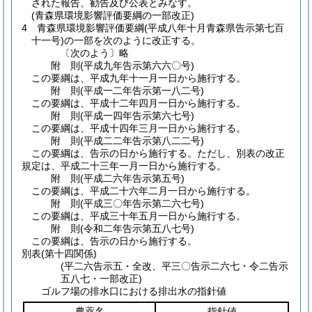
された報告、勧告及び公表とみなす。
(青森県環境影響評価要綱の一部改正)
4
青森県環境影響評価要綱
(平成八年十月青森県告示第七百
十一号)
の一部を次のように改正する。
〔次のよう〕略
附
則
(平成九年
告示第六六〇号)
この要綱は、平成九年十一月一日から施行する。
附
則
(平成一二年
告示第一八二号)
この要綱は、平成十二年四月一日から施行する。
附
則
(平成一四年
告示第六七号)
この要綱は、平成十四年三月一日から施行する。
附
則
(平成二二年
告示第八二二号)
この要綱は、告示の日から施行する。
ただし、別表の改正
規定は、平成二十三年一月一日から施行する。
附
則
(平成二六年
告示第五号)
この要綱は、平成二十六年二月一日から施行する。
附
則
(平成三〇年
告示第二六七号)
この要綱は、平成三十年五月一日から施行する。
附
則
(令和二年
告示第五八七号)
この要綱は、告示の日から施行する。
別表
(第十四関係)
(平二六告示五・全改、平三〇告示二六七・令二告示
五八七・一部改正)
ゴルフ場の排水口における排出水の指針値
農薬名
指針値