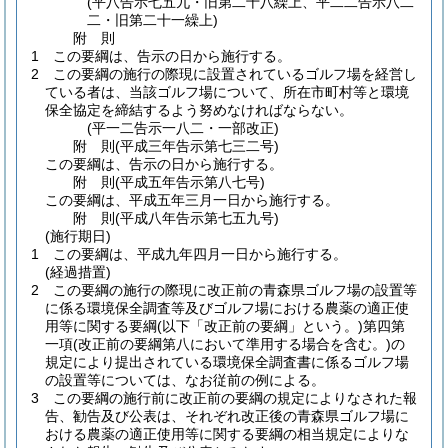
(平八告示七五九・旧第二十八繰上、平二二告示八二
二・旧第二十一繰上)
附
則
1
この要綱は、告示の日から施行する。
2
この要綱の施行の際現に設置されているゴルフ場を経営し
ている者は、当該ゴルフ場について、所在市町村等と環境
保全協定を締結するよう努めなければならない。
(平一二告示一八二・一部改正)
附
則
(平成三年
告示第七三二号)
この要綱は、告示の日から施行する。
附
則
(平成五年
告示第八七号)
この要綱は、平成五年三月一日から施行する。
附
則
(平成八年
告示第七五九号)
(施行期日)
1
この要綱は、平成九年四月一日から施行する。
(経過措置)
2
この要綱の施行の際現に改正前の青森県ゴルフ場の設置等
に係る環境保全調査等及びゴルフ場における農薬の適正使
用等に関する要綱
(以下「改正前の要綱」という。)
第四第
一項
(改正前の要綱第八において準用する場合を含む。)
の
規定により提出されている環境保全調査書に係るゴルフ場
の設置等については、なお従前の例による。
3
この要綱の施行前に改正前の要綱の規定によりなされた報
告、勧告及び公表は、それぞれ改正後の青森県ゴルフ場に
おける農薬の適正使用等に関する要綱の相当規定によりな