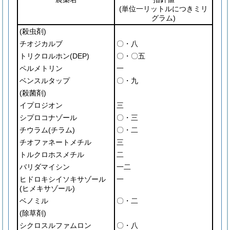
(単位一リットルにつきミリ
グラム)
(殺虫剤)
チオジカルブ
〇・八
トリクロルホン
(DEP)
〇・〇五
ペルメトリン
一
ベンスルタップ
〇・九
(殺菌剤)
イプロジオン
三
シプロコナゾール
〇・三
チウラム
(チラム)
〇・二
チオファネートメチル
三
トルクロホスメチル
二
バリダマイシン
一二
ヒドロキシイソキサゾール
一
(ヒメキサゾール)
ベノミル
〇・二
(除草剤)
シクロスルファムロン
〇・八