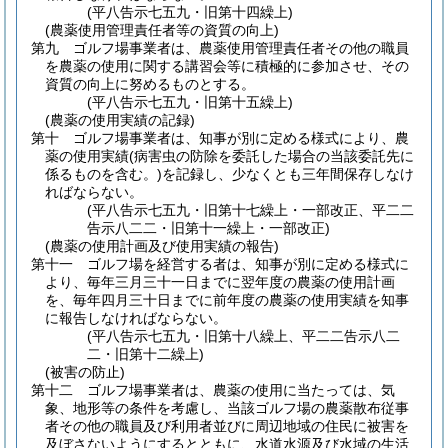
(平八告示七五九・旧第十四繰上)
(農薬使用管理責任者等の資質の向上)
第九 ゴルフ場事業者は、農薬使用管理責任者その他の職員
を農薬の使用に関する講習会等に積極的に参加させ、その
資質の向上に努めるものとする。
(平八告示七五九・旧第十五繰上)
(農薬の使用実績の記録)
第十 ゴルフ場事業者は、知事が別に定める様式により、農
薬の使用実績
(病害虫の防除を委託した場合の当該委託先に
係るものを含む。)
を記録し、少なくとも三年間保存しなけ
ればならない。
(平八告示七五九・旧第十七繰上・一部改正、平二二
告示八二二・旧第十一繰上・一部改正)
(農薬の使用計画及び使用実績の報告)
第十一 ゴルフ場を経営する者は、知事が別に定める様式に
より、毎年三月三十一日までに翌年度の農薬の使用計画
を、毎年四月三十日までに前年度の農薬の使用実績を知事
に報告しなければならない。
(平八告示七五九・旧第十八繰上、平二二告示八二
二・旧第十二繰上)
(被害の防止)
第十二 ゴルフ場事業者は、農薬の使用に当たっては、気
象、地形等の条件を考慮し、当該ゴルフ場の農薬散布従事
者その他の職員及び利用者並びに周辺地域の住民に被害を
及ぼさないようにするとともに、水道水源及び水域の生活