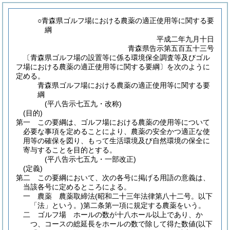
○青森県ゴルフ場における農薬の適正使用等に関する要
綱
平成二年九月十日
青森県告示第五百五十三号
〔青森県ゴルフ場の設置等に係る環境保全調査等及びゴル
フ場における農薬の適正使用等に関する要綱〕を次のように
定める。
青森県ゴルフ場における農薬の適正使用等に関する要
綱
(平八告示七五九・改称)
(目的)
第一 この要綱は、ゴルフ場における農薬の使用等について
必要な事項を定めることにより、農薬の安全かつ適正な使
用等の確保を図り、もって生活環境及び自然環境の保全に
寄与することを目的とする。
(平八告示七五九・一部改正)
(定義)
第二 この要綱において、次の各号に掲げる用語の意義は、
当該各号に定めるところによる。
一 農薬 農薬取締法
(昭和二十三年法律第八十二号。以下
「法」という。)
第二条第一項に規定する農薬をいう。
二 ゴルフ場 ホールの数が十八ホール以上であり、か
つ、コースの総延長をホールの数で除して得た数値
(以下