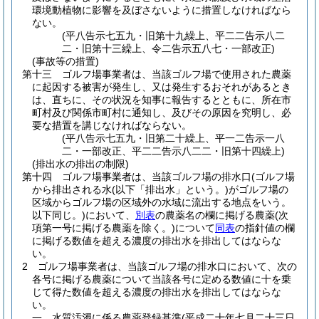
環境動植物に影響を及ぼさないように措置しなければなら
ない。
(平八告示七五九・旧第十九繰上、平二二告示八二
二・旧第十三繰上、令二告示五八七・一部改正)
(事故等の措置)
第十三 ゴルフ場事業者は、当該ゴルフ場で使用された農薬
に起因する被害が発生し、又は発生するおそれがあるとき
は、直ちに、その状況を知事に報告するとともに、所在市
町村及び関係市町村に通知し、及びその原因を究明し、必
要な措置を講じなければならない。
(平八告示七五九・旧第二十繰上、平一二告示一八
二・一部改正、平二二告示八二二・旧第十四繰上)
(排出水の排出の制限)
第十四 ゴルフ場事業者は、当該ゴルフ場の排水口
(ゴルフ場
から排出される水
(以下「排出水」という。)
がゴルフ場の
区域からゴルフ場の区域外の水域に流出する地点をいう。
以下同じ。)
において、
別表
の農薬名の欄に掲げる農薬
(次
項第一号に掲げる農薬を除く。)
について
同表
の指針値の欄
に掲げる数値を超える濃度の排出水を排出してはならな
い。
2 ゴルフ場事業者は、当該ゴルフ場の排水口において、次の
各号に掲げる農薬について当該各号に定める数値に十を乗
じて得た数値を超える濃度の排出水を排出してはならな
い。
一 水質汚濁に係る農薬登録基準
(平成二十年七月二十三日