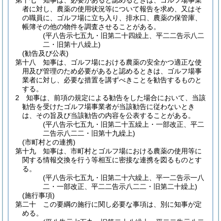
第十七 知事は、必要があると認めるときは、ゴルフ場事業
者に対し、農薬の使用状況等について報告を求め、又はそ
の職員に、ゴルフ場に立ち入り、排水口、農薬の保管庫、
帳簿その他の物件を調査させることがある。
(平八告示七五九・旧第二十四繰上、平二二告示八二
二・旧第十八繰上)
(勧告及び公表)
第十八 知事は、ゴルフ場における農薬の安全かつ適正な使
用及び管理のため必要があると認めるときは、ゴルフ場事
業者に対し、必要な措置を講ずべきことを勧告するものと
する。
2 知事は、前項の規定による勧告をした場合において、当該
勧告を受けたゴルフ場事業者が当該勧告に従わないとき
は、その旨及び当該勧告の内容を公表することがある。
(平八告示七五九・旧第二十五繰上・一部改正、平二
二告示八二二・旧第十九繰上)
(市町村との連携)
第十九 知事は、市町村とゴルフ場における農薬の使用等に
関する情報交換を行う等相互に密接な連携を図るものとす
る。
(平八告示七五九・旧第二十六繰上、平一二告示一八
二・一部改正、平二二告示八二二・旧第二十繰上)
(施行事項)
第二十 この要綱の施行に関し必要な事項は、別に知事が定
める。