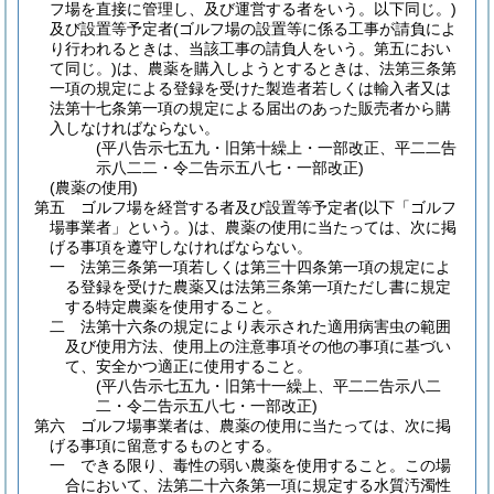
フ場を直接に管理し、及び運営する者をいう。以下同じ。)
及び設置等予定者
(ゴルフ場の設置等に係る工事が請負によ
り行われるときは、当該工事の請負人をいう。第五におい
て同じ。)
は、農薬を購入しようとするときは、法第三条第
一項の規定による登録を受けた製造者若しくは輸入者又は
法第十七条第一項の規定による届出のあった販売者から購
入しなければならない。
(平八告示七五九・旧第十繰上・一部改正、平二二告
示八二二・令二告示五八七・一部改正)
(農薬の使用)
第五 ゴルフ場を経営する者及び設置等予定者
(以下「ゴルフ
場事業者」という。)
は、農薬の使用に当たっては、次に掲
げる事項を遵守しなければならない。
一 法第三条第一項若しくは第三十四条第一項の規定によ
る登録を受けた農薬又は法第三条第一項ただし書に規定
する特定農薬を使用すること。
二 法第十六条の規定により表示された適用病害虫の範囲
及び使用方法、使用上の注意事項その他の事項に基づい
て、安全かつ適正に使用すること。
(平八告示七五九・旧第十一繰上、平二二告示八二
二・令二告示五八七・一部改正)
第六 ゴルフ場事業者は、農薬の使用に当たっては、次に掲
げる事項に留意するものとする。
一 できる限り、毒性の弱い農薬を使用すること。この場
合において、法第二十六条第一項に規定する水質汚濁性