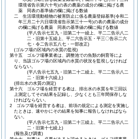
環境省告示第六十号)
の表の農薬の成分の欄に掲げる農
薬 同表の基準値の欄に掲げる数値
二 生活環境動植物の被害防止に係る農薬登録基準
(令和二
年三月二十六日環境省告示第三十一号)
の表の農薬の成分
の欄に掲げる農薬 同表の基準値の欄に掲げる数値
(平八告示七五九・旧第二十一繰上、平二二告示八二
二・旧第十五繰上、平二六告示五・平三〇告示二六
七・令二告示五八七・一部改正)
(ゴルフ場の区域内の水質の監視)
第十五 ゴルフ場事業者は、調整池での魚類の飼育等によ
り、当該ゴルフ場の区域内の水質の状況を監視しなければ
ならない。
(平八告示七五九・旧第二十二繰上、平二二告示八二
二・旧第十六繰上)
(排出水の水質の測定)
第十六 ゴルフ場を経営する者は、排出水の水質を年三回以
上測定してその結果を記録し、少なくとも三年間保存しな
ければならない。
2 ゴルフ場を経営する者は、前項の規定による測定を実施し
たときは、速やかにその結果を知事に報告しなければなら
ない。
(平八告示七五九・旧第二十三繰上、平二二告示八二
二・旧第十七繰上)
(報告及び調査)