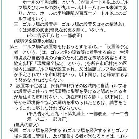
「ホールの平均距離」という。)
が百メートル以上のゴル
フ場及びホールの数が九ホール以上十八ホール未満であ
り、かつ、ホールの平均距離が百五十メートル以上のゴ
ルフ場をいう。
三 ゴルフ場の設置等 ゴルフ場の設置又はその構造若し
くは規模の変更
(軽微な変更を除く。)
をいう。
(令二告示五八七・一部改正)
(環境保全協定の締結)
第三 ゴルフ場の設置等を行おうとする者
(以下「設置等予定
者」という。)
は、ゴルフ場の設置等に着手する前に、生活
環境及び自然環境の保全のために必要な事項を内容とする
協定
(以下「環境保全協定」という。)
を所在市町村
(その区
域内に当該ゴルフ場が設置され、又は当該ゴルフ場の設置
が予定されている市町村をいう。以下同じ。)
と締結するよ
う努めなければならない。
2 設置等予定者は、関係市町村
(その区域内に当該ゴルフ場
の設置等に伴って生活環境に影響を受けると認められる者
が居住する市町村をいい、所在市町村を除く。以下同じ。)
等から環境保全協定の締結を求められたときは、誠意をも
ってこれに応じなければならない。
(平八告示七五九・旧第九繰上・一部改正、平一二告
示一八二・一部改正)
(農薬の購入)
第四 ゴルフ場を経営する者
(ゴルフ場を経営する者とゴルフ
場を直接に管理し、及び運営する者が異なるときは、ゴル