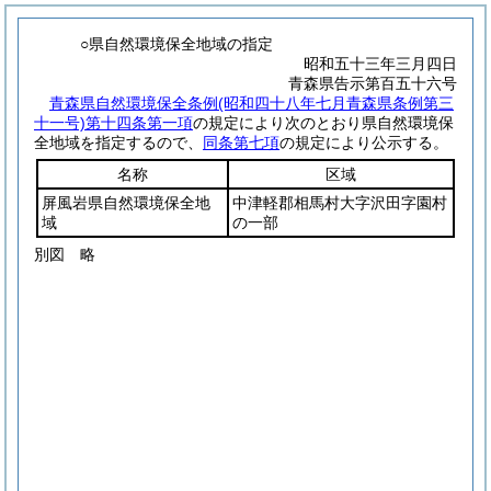
○県自然環境保全地域の指定
昭和五十三年三月四日
青森県告示第百五十六号
青森県自然環境保全条例
(昭和四十八年七月青森県条例第三
十一号)
第十四条第一項
の規定により次のとおり県自然環境保
全地域を指定するので、
同条第七項
の規定により公示する。
名称
区域
屏風岩県自然環境保全地
中津軽郡相馬村大字沢田字園村
域
の一部
別図
略