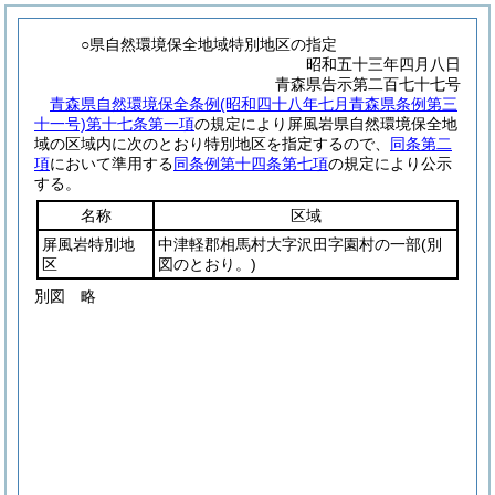
○県自然環境保全地域特別地区の指定
昭和五十三年四月八日
青森県告示第二百七十七号
青森県自然環境保全条例
(昭和四十八年七月青森県条例第三
十一号)
第十七条第一項
の規定により屏風岩県自然環境保全地
域の区域内に次のとおり特別地区を指定するので、
同条第二
項
において準用する
同条例第十四条第七項
の規定により公示
する。
名称
区域
屏風岩特別地
中津軽郡相馬村大字沢田字園村の一部
(別
区
図のとおり。)
別図
略