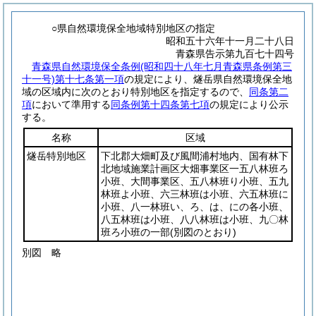
○県自然環境保全地域特別地区の指定
昭和五十六年十一月二十八日
青森県告示第九百七十四号
青森県自然環境保全条例
(昭和四十八年七月青森県条例第三
十一号)
第十七条第一項
の規定により、燧岳県自然環境保全地
域の区域内に次のとおり特別地区を指定するので、
同条第二
項
において準用する
同条例第十四条第七項
の規定により公示
する。
名称
区域
燧岳特別地区
下北郡大畑町及び風間浦村地内、国有林下
北地域施業計画区大畑事業区一五八林班ろ
小班、大間事業区、五八林班り小班、五九
林班よ小班、六三林班は小班、六五林班に
小班、八一林班い、ろ、は、にの各小班、
八五林班は小班、八八林班は小班、九〇林
班ろ小班の一部
(別図のとおり)
別図
略