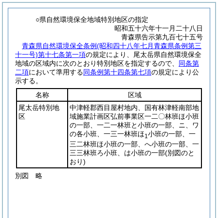
○県自然環境保全地域特別地区の指定
昭和五十六年十一月二十八日
青森県告示第九百七十五号
青森県自然環境保全条例
(昭和四十八年七月青森県条例第三
十一号)
第十七条第一項
の規定により、尾太岳県自然環境保全
地域の区域内に次のとおり特別地区を指定するので、
同条第
二項
において準用する
同条例第十四条第七項
の規定により公
示する。
名称
区域
尾太岳特別地
中津軽郡西目屋村地内、国有林津軽南部地
区
域施業計画区弘前事業区一二〇林班ほ小班
の一部、一二一林班と小班の一部、ニ、ワ
の各小班、一三一林班ほ
小班の一部、一
1
三二林班ほ小班の一部、へ小班の一部、一
三三林班ろ小班、は小班の一部
(別図のと
おり)
別図
略