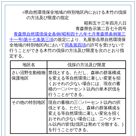
○県自然環境保全地域の特別地区内における木竹の伐採
の方法及び限度の指定
昭和五十三年四月八日
青森県告示第二百七十四号
青森県自然環境保全条例
(昭和四十八年七月青森県条例第三
十一号)
第十七条第三項
の規定により、丸屋形岳県自然環境保
全地域の特別地区内において
同条第四項
の許可を受けないで
行うことができる木竹の伐採の方法及び限度を次のとおり指
定する。
地区名
伐採の方法及び限度
さい沼野生動植物
禁伐とする。ただし、森林の群落構成
保護地区
を変える等自然環境に著しい変更を招
くおそれの少ない場合には、現在の蓄
積の一〇パーセント以内の単木択伐を
行うことができる。
その他の特別地区
現在の蓄積の三〇パーセント以内の択
伐とする。ただし、森林の群落構成を
変える等自然環境に著しい変化を招く
おそれの少ない場合には、二ヘクター
ル以内の皆伐
(伐区は努めて分散する。)
を行うことができる。