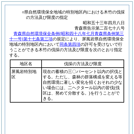
○県自然環境保全地域の特別地区内における木竹の伐採
の方法及び限度の指定
昭和五十三年四月八日
青森県告示第二百七十八号
青森県自然環境保全条例
(昭和四十八年七月青森県条例第三
十一号)
第十七条第三項
の規定により、屏風岩県自然環境保全
地域の特別地区内において
同条第四項
の許可を受けないで行
うことができる木竹の伐採の方法及び限度を次のとおり指定
する。
地区名
伐採の方法及び限度
屏風岩特別地
現在の蓄積の三〇パーセント以内の択伐と
区
する。ただし、森林の群落構成を変える等
自然環境に著しい変化を招くおそれの少な
い場合には、二ヘクタール以内の皆伐
(伐
区は、努めて分散する。)
を行うことがで
きる。