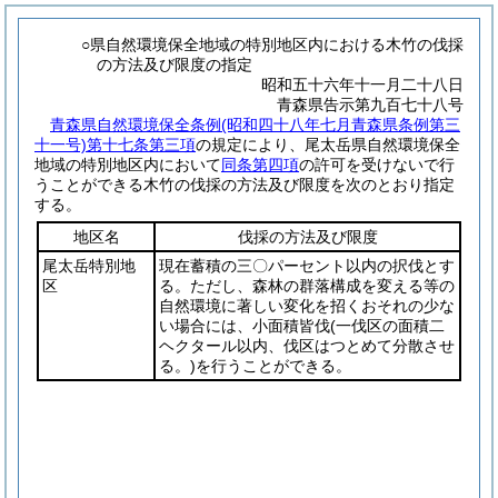
○県自然環境保全地域の特別地区内における木竹の伐採
の方法及び限度の指定
昭和五十六年十一月二十八日
青森県告示第九百七十八号
青森県自然環境保全条例
(昭和四十八年七月青森県条例第三
十一号)
第十七条第三項
の規定により、尾太岳県自然環境保全
地域の特別地区内において
同条第四項
の許可を受けないで行
うことができる木竹の伐採の方法及び限度を次のとおり指定
する。
地区名
伐採の方法及び限度
尾太岳特別地
現在蓄積の三〇パーセント以内の択伐とす
区
る。ただし、森林の群落構成を変える等の
自然環境に著しい変化を招くおそれの少な
い場合には、小面積皆伐
(一伐区の面積二
ヘクタール以内、伐区はつとめて分散させ
る。)
を行うことができる。