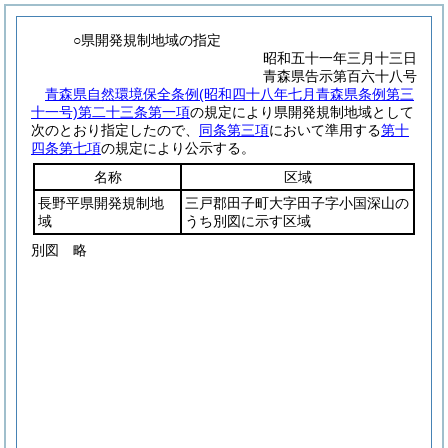
○県開発規制地域の指定
昭和五十一年三月十三日
青森県告示第百六十八号
青森県自然環境保全条例
(昭和四十八年七月青森県条例第三
十一号)
第二十三条第一項
の規定により県開発規制地域として
次のとおり指定したので、
同条第三項
において準用する
第十
四条第七項
の規定により公示する。
名称
区域
長野平県開発規制地
三戸郡田子町大字田子字小国深山の
域
うち別図に示す区域
別図
略