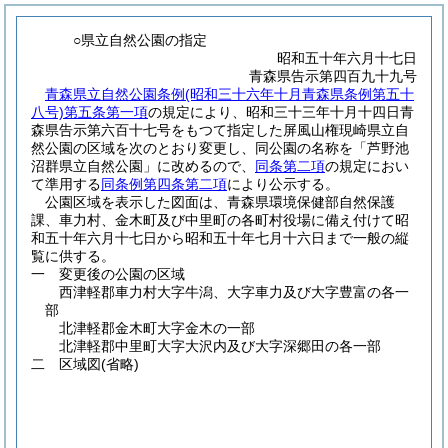
○県立自然公園の指定
昭和五十年六月十七日
青森県告示第四百九十九号
青森県立自然公園条例
(昭和三十六年十月青森県条例第五十
八号)
第五条第一項
の規定により、昭和三十三年十月十四日青
森県告示第六百十七号をもつて指定した屏風山権現崎県立自
然公園の区域を次のとおり変更し、同公園の名称を「芦野池
沼群県立自然公園」に改めるので、
同条第二項
の規定におい
て準用する
同条例第四条第二項
により公示する。
公園区域を表示した図面は、青森県環境保健部自然保護
課、車力村、金木町及び中里町の各町村役場に備え付けて昭
和五十年六月十七日から昭和五十年七月十六日まで一般の縦
覧に供する。
一 変更後の公園の区域
西津軽郡車力村大字牛潟、大字車力及び大字豊富の各一
部
北津軽郡金木町大字金木の一部
北津軽郡中里町大字大沢内及び大字深郷田の各一部
二 区域図
(省略)