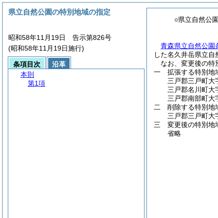
県立自然公園の特別地域の指定
○県立自然公
昭和58年11月19日 告示第826号
青森県立自然公園
(昭和58年11月19日施行)
した名久井岳県立自
なお、変更後の特
条項目次
沿革
一 拡張する特別地
本則
三戸郡三戸町大
第1項
三戸郡名川町大
三戸郡南部町大
二 削除する特別地
三戸郡三戸町大
三 変更後の特別地
省略