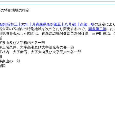
園の特別地域の指定
条例
(昭和三十六年十月青森県条例第五十八号)
第十条第一項
の規定によ
然公園の区域内の特別地域を次のとおり変更するので、
同条第二項
にお
別地域を表示した図面は、青森県環境保健部自然保護課、三戸町役場、
域
字泉山及び大字梅内の各一部
字上名久井、大字高瀬及び大字法光寺の各一部
字相内、大字赤石、大字大向及び大字玉掛の各一部
域
字泉山の一部
域図