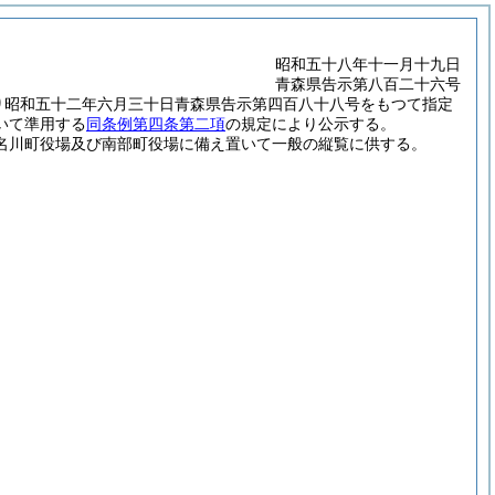
昭和五十八年十一月十九日
青森県告示第八百二十六号
り昭和五十二年六月三十日青森県告示第四百八十八号をもつて指定
いて準用する
同条例第四条第二項
の規定により公示する。
名川町役場及び南部町役場に備え置いて一般の縦覧に供する。