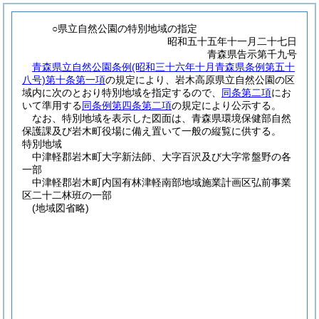
○県立自然公園の特別地域の指定
昭和五十五年十一月二十七日
青森県告示第千九号
青森県立自然公園条例
(昭和三十六年十月青森県条例第五十
八号)
第十条第一項
の規定により、岩木高原県立自然公園の区
域内に次のとおり特別地域を指定するので、
同条第二項
にお
いて準用する
同条例第四条第二項
の規定により公示する。
なお、特別地域を表示した図面は、青森県環境保健部自然
保護課及び岩木町役場に備え置いて一般の縦覧に供する。
特別地域
中津軽郡岩木町大字新法師、大字百沢及び大字常盤野の各
一部
中津軽郡岩木町内国有林津軽南部地域施業計画区弘前事業
区二十二林班の一部
(地域図省略)