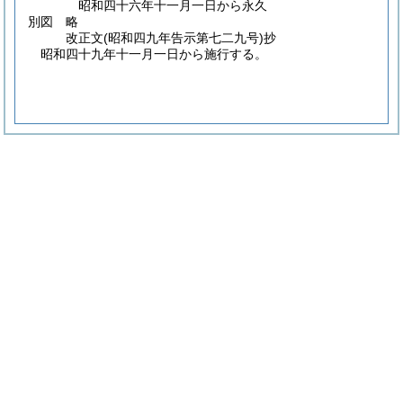
昭和四十六年十一月一日から永久
別図
略
改正文
(昭和四九年
告示第七二九号)
抄
昭和四十九年十一月一日から施行する。