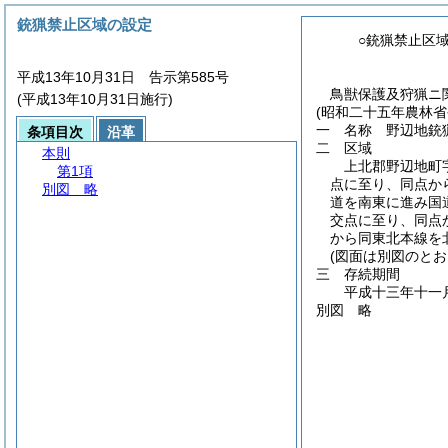
銃猟禁止区域の設定
○銃猟禁止区
平成13年10月31日 告示第585号
鳥獣保護及狩猟ニ
(平成13年10月31日施行)
(昭和二十五年農林省
一 名称 野辺地銃
条項目次
沿革
二 区域
本則
上北郡野辺地町
第1項
点に至り、同点か
別図
略
道を南東に進み国
交点に至り、同点
から同東北本線を
(図面は別図のとお
三 存続期間
平成十三年十一
別図
略