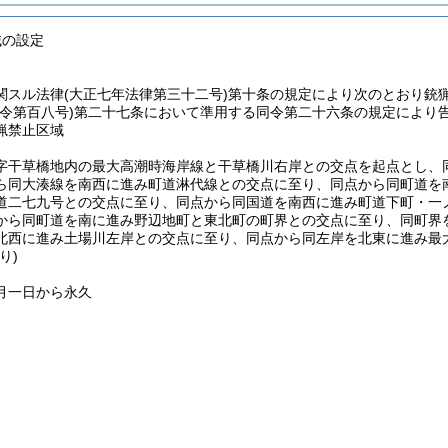
域の設定
関スル法律
(大正七年法律第三十二号)
第十条の規定により次のとおり銃
令第百八号)
第二十七条において準用する同令第二十六条の規定により
猟禁止区域
字干草橋地内の最大高潮時海岸線と干草橋川右岸との交点を起点とし、
ら同大湊線を南西に進み町道淋代線との交点に至り、同点から同町道を
道二七九号との交点に至り、同点から同国道を南西に進み町道下町・一
から同町道を南に進み野辺地町と東北町の町界との交点に至り、同町界
北西に進み土場川左岸との交点に至り、同点から同左岸を北東に進み最
り)
月一日から永久