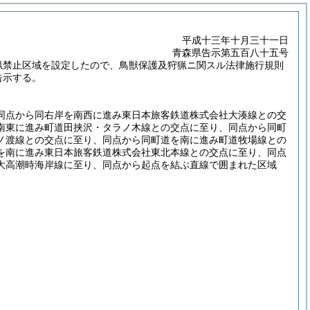
平成十三年十月三十一日
青森県告示第五百八十五号
猟禁止区域を設定したので、鳥獣保護及狩猟ニ関スル法律施行規則
告示する。
同点から同右岸を南西に進み東日本旅客鉄道株式会社大湊線との交
南東に進み町道田挟沢・タラノ木線との交点に至り、同点から同町
ノ渡線との交点に至り、同点から同町道を南に進み町道牧場線との
を南に進み東日本旅客鉄道株式会社東北本線との交点に至り、同点
大高潮時海岸線に至り、同点から起点を結ぶ直線で囲まれた区域