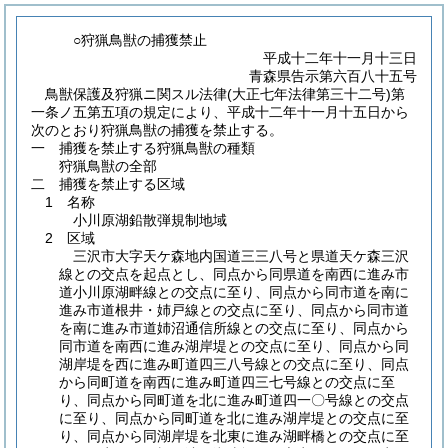
○狩猟鳥獣の捕獲禁止
平成十二年十一月十三日
青森県告示第六百八十五号
鳥獣保護及狩猟ニ関スル法律
(大正七年法律第三十二号)
第
一条ノ五第五項の規定により、平成十二年十一月十五日から
次のとおり狩猟鳥獣の捕獲を禁止する。
一 捕獲を禁止する狩猟鳥獣の種類
狩猟鳥獣の全部
二 捕獲を禁止する区域
1 名称
小川原湖鉛散弾規制地域
2 区域
三沢市大字天ケ森地内国道三三八号と県道天ケ森三沢
線との交点を起点とし、同点から同県道を南西に進み市
道小川原湖畔線との交点に至り、同点から同市道を南に
進み市道根井・姉戸線との交点に至り、同点から同市道
を南に進み市道姉沼通信所線との交点に至り、同点から
同市道を南西に進み湖岸堤との交点に至り、同点から同
湖岸堤を西に進み町道四三八号線との交点に至り、同点
から同町道を南西に進み町道四三七号線との交点に至
り、同点から同町道を北に進み町道四一〇号線との交点
に至り、同点から同町道を北に進み湖岸堤との交点に至
り、同点から同湖岸堤を北東に進み湖畔橋との交点に至