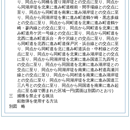
り、同点から同橋を渡り湖岸堤との交点に至り、同点か
ら同湖岸堤を北東に進み町道根前・間手場線との交点に
至り、同点から同町道を南東に進み湖岸堤との交点に至
り、同点から同湖岸堤を東に進み町道鶴ケ崎・黒志多線
との交点に至り、同点から同町道を北東に進み町道鶴ケ
崎・蓼内線との交点に至り、同点から同町道を北東に進
み町道舟ケ沢一号線との交点に至り、同点から同町道を
北西に進み町道浜台・舟ケ沢線との交点に至り、同点か
ら同町道を北西に進み町道保戸沢・浜台線との交点に至
り、同点から同町道を北に進み町道浜台・中村線との交
点に至り、同点から同町道を北東に進み湖岸堤との交点
に至り、同点から同湖岸堤を北東に進み国道三九四号と
の交点に至り、同点から同国道を北東に進み湖岸堤との
交点に至り、同点から同湖岸堤を南東に進み村道高瀬川
線との交点に至り、同点から同村道を南東に進み湖岸堤
との交点に至り、同点から同湖岸堤を北東に進み国道三
三八号との交点に至り、同点から同国道を南東に進み起
点に至る線で囲まれた区域一円
(図面は別図のとおり)
三 捕獲を禁止する猟法
鉛散弾を使用する方法
別図
略