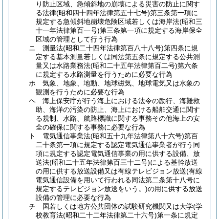
り防止区域、急傾斜地の崩壊による災害の防止に関す
る法律
(昭和四十四年法律第五十七号)
第三条第一項に
規定する急傾斜地崩壊危険区域若しくは海岸法
(昭和三
十一年法律第百一号)
第三条第一項に規定する海岸保全
区域の管理として行う行為
ニ 測量法
(昭和二十四年法律第百八十八号)
第四条に規
定する基本測量若しくは同法第五条に規定する公共測
量又は水路業務法
(昭和二十五年法律第百二号)
第六条
に規定する水路測量を行うために必要な行為
ホ 気象、地象、地動、地球磁気、地球電気又は水象の
観測を行うために必要な行為
ヘ 海上保安庁が行う海上における法令の励行、海難救
助、海洋の汚染の防止、海上における船舶交通に関す
る規制、水路、航路標識に関する事務その他海上の安
全の確保に関する事務に必要な行為
ト 電気通信事業法
(昭和五十九年法律第八十六号)
第百
二十条第一項に規定する認定電気通信事業者が行う同
項に規定する認定電気通信事業の用に供する設備、放
送法
(昭和二十五年法律第百三十二号)
による基幹放送
の用に供する放送設備又は有線テレビジョン放送
(有線
電気通信設備を用いて行われる同法第二条第十八号に
規定するテレビジョン放送をいう。)
の用に供する放送
設備の管理に必要な行為
チ 国若しくは地方公共団体の試験研究機関又は大学
(学
校教育法
(昭和二十二年法律第二十六号)
第一条に規定