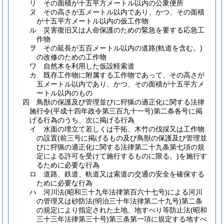
リ その面積が十五平方メートル以内の公衆便所
ヌ その高さが五メートル以内であり、かつ、その面積
が十五平方メートル以内の仮工作物
ル 災害復旧又は人命保護のための緊急を要する応急工
作物
ヲ その延長が五百メートル以内の道路
(軌道を含む。)
の改修のための工作物
ワ 自然木を利用した仮設軽索道
カ 既存工作物に附属する工作物であって、その高さが
五メートル以内であり、かつ、その面積が十五平方メ
ートル以内のもの
四 鳥獣の保護及び管理並びに狩猟の適正化に関する法律
施行令
(平成十四年政令第三百九十一号)
第二条各号に掲
げる行為のうち、次に掲げる行為
イ 水面の埋立て若しくは干拓、木竹の伐採又は工作物
の設置
(前三号に掲げるもの及び鳥獣の保護及び管理並
びに狩猟の適正化に関する法律第二十九条第七項の規
定による許可を受けて施行するものに限る。)
を施行す
るために必要な行為
ロ 道路、鉄道、軌道又は索道の交通の安全を確保する
ために必要な行為
ハ 河川法
(昭和三十九年法律第百六十七号)
による河川
の管理又は砂防法
(明治三十年法律第二十九号)
第二条
の規定により指定された土地、地すべり等防止法
(昭和
三十三年法律第三十号)
第三条第一項に規定する地すべ