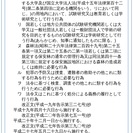
する大学及び国立大学法人法
(平成十五年法律第百十二
号)
第二条第四項に定める機関をいう。リにおいて同
じ。)
の用地内において、試験研究又は教育若しくは学
術研究として行う行為
リ 国若しくは地方公共団体の試験研究機関若しくは大
学又は一般社団法人若しくは一般財団法人で学術の研
究を目的とするものが試験研究又は学術研究として行
う行為
(あらかじめ、知事に通知したものに限る。)
ヌ 森林法
(昭和二十六年法律第二百四十九号)
第二十五
条第一項又は第二十五条の二第一項若しくは第二項に
規定する保安林の通常の管理行為又は同法第四十一条
第三項に規定する保安施設地区における森林の造成若
しくは維持に必要な行為
ル 犯罪の予防又は捜査、遭難者の救助その他これに類
する行為を行うために必要な行為
ヲ 法令に基づく検査、調査その他これに類する行為を
行うために必要な行為
ワ 法令又はこれに基づく処分による義務の履行として
行う行為
改正文
(平成一九年
告示第三二七号)
抄
平成十九年四月十六日から施行する。
改正文
(平成二〇年
告示第七五一号)
抄
平成二十年十二月一日から施行する。
改正文
(平成二七年
告示第三九〇号)
抄
平成二十七年五月二十九日から施行する。