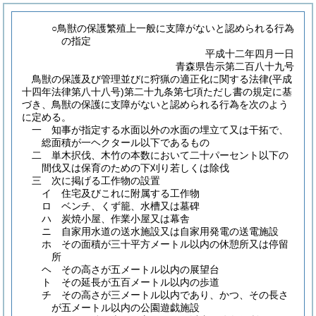
○鳥獣の保護繁殖上一般に支障がないと認められる行為
の指定
平成十二年四月一日
青森県告示第二百八十九号
鳥獣の保護及び管理並びに狩猟の適正化に関する法律
(平成
十四年法律第八十八号)
第二十九条第七項ただし書の規定に基
づき、鳥獣の保護に支障がないと認められる行為を次のよう
に定める。
一 知事が指定する水面以外の水面の埋立て又は干拓で、
総面積が一ヘクタール以下であるもの
二 単木択伐、木竹の本数において二十パーセント以下の
間伐又は保育のための下刈り若しくは除伐
三 次に掲げる工作物の設置
イ 住宅及びこれに附属する工作物
ロ ベンチ、くず籠、水槽又は墓碑
ハ 炭焼小屋、作業小屋又は幕舎
ニ 自家用水道の送水施設又は自家用発電の送電施設
ホ その面積が三十平方メートル以内の休憩所又は停留
所
ヘ その高さが五メートル以内の展望台
ト その延長が五百メートル以内の歩道
チ その高さが三メートル以内であり、かつ、その長さ
が五メートル以内の公園遊戯施設