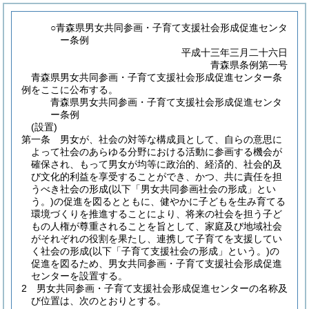
○青森県男女共同参画・子育て支援社会形成促進センタ
ー条例
平成十三年三月二十六日
青森県条例第一号
青森県男女共同参画・子育て支援社会形成促進センター条
例をここに公布する。
青森県男女共同参画・子育て支援社会形成促進センタ
ー条例
(設置)
第一条
男女が、社会の対等な構成員として、自らの意思に
よって社会のあらゆる分野における活動に参画する機会が
確保され、もって男女が均等に政治的、経済的、社会的及
び文化的利益を享受することができ、かつ、共に責任を担
うべき社会の形成
(以下「男女共同参画社会の形成」とい
う。)
の促進を図るとともに、健やかに子どもを生み育てる
環境づくりを推進することにより、将来の社会を担う子ど
もの人権が尊重されることを旨として、家庭及び地域社会
がそれぞれの役割を果たし、連携して子育てを支援してい
く社会の形成
(以下「子育て支援社会の形成」という。)
の
促進を図るため、男女共同参画・子育て支援社会形成促進
センターを設置する。
2
男女共同参画・子育て支援社会形成促進センターの名称及
び位置は、次のとおりとする。