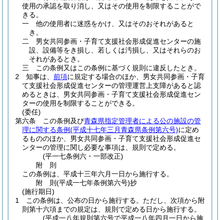
使用の承認を取り消し、又はその使用を制限することがで
きる。
一
他の使用者に迷惑をかけ、又はそのおそれがあると
き。
二
男女共同参画・子育て支援社会形成促進センターの施
設、設備等をき損し、若しくは汚損し、又はそれらのお
それがあるとき。
三
この条例又はこの条例に基づく規則に違反したとき。
2
知事は、
前項
に規定する場合のほか、男女共同参画・子育
て支援社会形成促進センターの管理運営上支障があると認
めるときは、男女共同参画・子育て支援社会形成促進セン
ターの使用を制限することができる。
(委任)
第六条
この条例及び
青森県指定管理者による公の施設の管
理に関する条例
(平成十七年三月青森県条例第六号)
に定め
るもののほか、男女共同参画・子育て支援社会形成促進セ
ンターの管理に関し必要な事項は、規則で定める。
(平一七条例六・一部改正)
附
則
この条例は、平成十三年六月一日から施行する。
附
則
(平成一七年
条例第六号)
抄
(施行期日)
1
この条例は、公布の日から施行する。
ただし、次項から附
則第十六項までの規定は、規則で定める日から施行する。
(平成一八年規則第六号で平成一八年四月一日から施