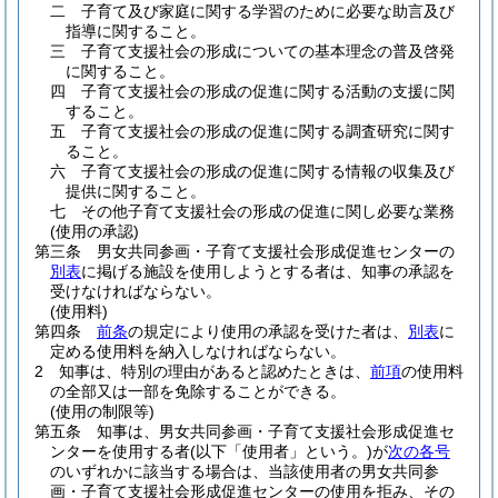
二
子育て及び家庭に関する学習のために必要な助言及び
指導に関すること。
三
子育て支援社会の形成についての基本理念の普及啓発
に関すること。
四
子育て支援社会の形成の促進に関する活動の支援に関
すること。
五
子育て支援社会の形成の促進に関する調査研究に関す
ること。
六
子育て支援社会の形成の促進に関する情報の収集及び
提供に関すること。
七
その他子育て支援社会の形成の促進に関し必要な業務
(使用の承認)
第三条
男女共同参画・子育て支援社会形成促進センターの
別表
に掲げる施設を使用しようとする者は、知事の承認を
受けなければならない。
(使用料)
第四条
前条
の規定により使用の承認を受けた者は、
別表
に
定める使用料を納入しなければならない。
2
知事は、特別の理由があると認めたときは、
前項
の使用料
の全部又は一部を免除することができる。
(使用の制限等)
第五条
知事は、男女共同参画・子育て支援社会形成促進セ
ンターを使用する者
(以下「使用者」という。)
が
次の各号
のいずれかに該当する場合は、当該使用者の男女共同参
画・子育て支援社会形成促進センターの使用を拒み、その