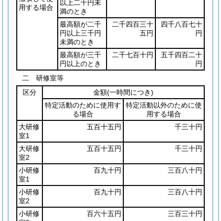
以上二千円未
用する場合
満のとき
最高額が二千
二千四百三十
四千八百七十
円以上三千円
五円
円
未満のとき
最高額が三千
二千七百十円
五千四百二十
円以上のとき
円
二 研修室等
区分
金額
(一時間につき)
特定活動のために使用す
特定活動以外のために使
る場合
用する場合
大研修
五百十五円
千三十円
室1
大研修
五百十五円
千三十円
室2
小研修
百九十円
三百八十円
室1
小研修
百九十円
三百八十円
室2
小研修
百六十五円
三百三十円