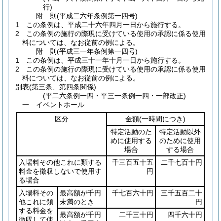
行)
附
則
(平成二六年
条例第一四号)
1
この条例は、平成二十六年四月一日から施行する。
2
この条例の施行の際現に受けている使用の承認に係る使用
料については、なお従前の例による。
附
則
(平成三一年
条例第一四号)
1
この条例は、平成三十一年十月一日から施行する。
2
この条例の施行の際現に受けている使用の承認に係る使用
料については、なお従前の例による。
別表
(第三条、第四条関係)
(平二六条例一四・平三一条例一四・一部改正)
一 イベントホール
区分
金額
(一時間につき)
特定活動のた
特定活動以外
めに使用する
のために使用
場合
する場合
入場料その他これに類する
千三百五十五
二千七百十円
料金を徴収しないで使用す
円
る場合
入場料その
最高額が千円
千七百六十円
三千五百二十
他これに類
未満のとき
円
する料金を
最高額が千円
二千三十円
四千六十円
徴収して使