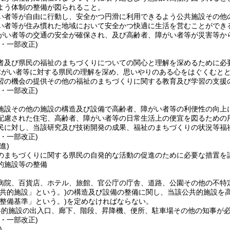
よう体制の整備が図られること。
い者等が自由に行動し、安全かつ円滑に利用できるよう公共施設その他
い者等が住み慣れた地域において安全かつ快適に生活を営むことができ
がい者等の交通の安全が確保され、及び高齢者、障がい者等が災害等か
・一部改正)
者及び県民の福祉のまちづくりについての関心と理解を深めるために必
障がい者等に対する県民の理解を深め、思いやりのある心をはぐくむと
習の機会の提供その他の福祉のまちづくりに関する教育及び学習の支援
・一部改正)
施設その他の施設の構造及び設備で高齢者、障がい者等の利便性の向上
配慮された住宅、高齢者、障がい者等の日常生活上の便宜を図るための
民に対し、当該研究及び技術開発の成果、福祉のまちづくりの状況等福
・一部改正)
進)
のまちづくりに関する県民の自発的な活動の促進のために必要な措置を
的施設等の整備
病院、百貨店、ホテル、旅館、官公庁の庁舎、道路、公園その他の不特
公共的施設」という。)
の構造及び設備の整備に関し、当該公共的施設を
「整備基準」という。)
を定めなければならない。
共的施設の出入口、廊下、階段、昇降機、便所、駐車場その他の知事が
・一部改正)
)