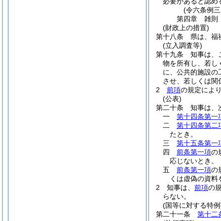
必要があると認め
(令六条例三
第四章
雑則
(財政上の措置)
第十八条
県は、福
(立入調査等)
第十九条
知事は、
物を所有し、若し
に、公共的施設の
させ、若しくは関
2
前項
の規定によ
(公表)
第二十条
知事は、
一
第十四条第一
二
第十四条第二
たとき。
三
第十五条第一
四
前条第一項
の
応じないとき。
五
前条第一項
の
くは虚偽の資料
2
知事は、
前項
の
らない。
(国等に対する特例
第二十一条
第十二