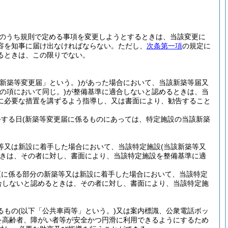
のうち規則で定める事項を変更しようとするときは、当該変更に
容を知事に届け出なければならない。
ただし、
次条第一項
の規定に
るときは、この限りでない。
「新築等変更届」という。)
があった場合において、当該新築等届又
の項において同じ。)
が整備基準に適合しないと認めるときは、当
に必要な措置を講ずるよう指導し、又は書面により、勧告すること
手する日
(新築等変更届に係るものにあっては、特定施設の当該新築
等又は新設に着手した場合において、当該特定施設
(当該新築等又
きは、その者に対し、書面により、当該特定施設を整備基準に適
更に係る部分の新築等又は新設に着手した場合において、当該特定
合しないと認めるときは、その者に対し、書面により、当該特定施
るもの
(以下「公共車両等」という。)
又は案内標識、公衆電話ボッ
を高齢者、障がい者等が安全かつ円滑に利用できるようにするため