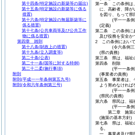
第十四条
(特定施設の新築等の届出)
第一条
この条例は
第十五条
(特定施設の新築等に係る
に、高齢者、障が
措置)
を図り、もって県
第十六条
(特定施設の無届新築等に
(平一一条
係る措置)
(定義)
第十七条
(公共車両等及び公共工作
第二条
この条例に
物に係る措置)
及び役務を安全か
第四章
雑則
2
この条例におい
第十八条
(財政上の措置)
(令六条例三
第十九条
(立入調査等)
(県の責務)
第二十条
(公表)
第三条
県は、福祉
第二十一条
(国等に対する特例)
第四条
削除
第二十二柔
(施行事項)
(平一一条例
附則
(事業者の責務)
附則
(平成一一年条例第五九号)
第五条
事業者は、
附則
(令和六年条例第三号)
よう努めなければ
(平一一条
(県民の責務)
第六条
県民は、福
(平一一条
第二章
施策
(施策の基本方針)
第七条
県は、福祉
る。
一
事業者及び県