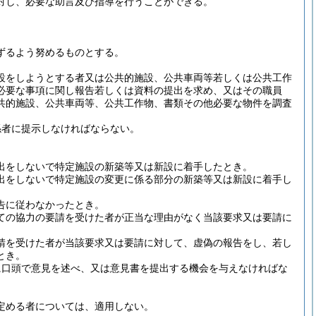
対し、必要な助言及び指導を行うことができる。
ずるよう努めるものとする。
設をしようとする者又は公共的施設、公共車両等若しくは公共工作
必要な事項に関し報告若しくは資料の提出を求め、又はその職員
共的施設、公共車両等、公共工作物、書類その他必要な物件を調査
係者に提示しなければならない。
出をしないで特定施設の新築等又は新設に着手したとき。
出をしないで特定施設の変更に係る部分の新築等又は新設に着手し
告に従わなかったとき。
ての協力の要請を受けた者が正当な理由がなく当該要求又は要請に
請を受けた者が当該要求又は要請に対して、虚偽の報告をし、若し
とき。
に口頭で意見を述べ、又は意見書を提出する機会を与えなければな
定める者については、適用しない。