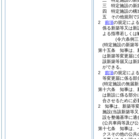
二
特定施設の新
三
特定施設の新
四
特定施設の構
五
その他規則で
2
前項
の規定によ
係る新築等又は新
よる指導若しくは
(令六条例三
(特定施設の新築等
第十五条
知事は、
は新築等変更届に
該新築等届又は新
ができる。
2
前項
の規定によ
等変更届に係る部
(特定施設の無届新
第十六条
知事は、
は新設に係る部分
合させるために必
2
知事は、新築等
施設
(当該新築等
設を整備基準に適
(公共車両等及び公
第十七条
知事は、
クスその他の公共