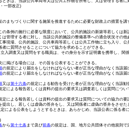
るときは、当該公共車両等又は公共工作物を所有し、又は管理する者に
・一部改正)
祉のまちづくりに関する施策を推進するために必要な財政上の措置を講
この条例の施行に必要な限度において、公共的施設の新築等若しくは新
くは管理する者に対し、当該公共的施設の整備基準への適合状況その他
工事現場、公共的施設、公共車両等若しくは公共工作物に立ち入り、公
係者に質問させることについて協力を求めることができる。
り立入調査又は質問をする職員は、その身分を示す証明書を携帯し、関
次に掲げる場合には、その旨を公表することができる。
項
の規定により届出をしなければならない者が正当な理由がなく当該届
項
の規定により届出をしなければならない者が正当な理由がなく当該届
項
又は
第十六条
の規定による勧告を受けた者が正当な理由がなく当該勧
規定による報告若しくは資料の提出の要求又は調査若しくは質問につい
規定による報告若しくは資料の提出の要求又は質問についての協力の要
を提出し、若しくは虚偽の答弁をし、又は関係者に虚偽の答弁をさせた
規定による公表をしようとするときは、あらかじめ、当該公表に係る者
)
条
から
第十七条
まで及び
前条
の規定は、国、地方公共団体その他規則で