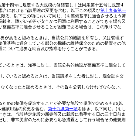
条第十四号に規定する大規模の修繕若しくは同条第十五号に規定す
る場合における当該用途の変更を含む。以下この項及び
第十九条第一
に限る。以下この項において同じ。)
を整備基準に適合させるよう努
高齢者、障がい者等が安全かつ円滑に利用することができる場合又
り整備基準に適合させることが困難である場合は、この限りでな
必要があると認めるときは、当該公共的施設を所有し、又は管理す
整備基準に適合している部分の機能の維持保全のための措置その他
置について必要な助言及び指導を行うことができる。
ているときは、知事に対し、当該公共的施設が整備基準に適合して
合していると認めるときは、当該請求をした者に対し、適合証を交
しなくなったと認めるときは、その旨を公表しなければならない。
るための整備を促進することが必要な施設で規則で定めるもの
(以
る当該用途の変更を含む。
第十九条第一項
を除き、以下同じ。)
をし
ときは、当該特定施設の新築等又は新設に着手する日の三十日前ま
だし、非常災害のために必要な応急措置として行う場合その他規則