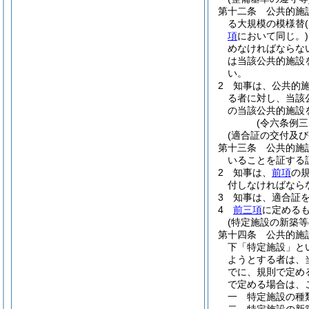
第十二条
公共的施
る大規模の模様替
項
において同じ。)
めなければならな
は当該公共的施設
い。
2
知事は、公共的
る者に対し、当該
の当該公共的施設
(令六条例三
(適合証の交付及び
第十三条
公共的施
いることを証する
2
知事は、
前項
の
付しなければなら
3
知事は、適合証
4
前三項
に定める
(特定施設の新築等
第十四条
公共的施
下「特定施設」と
ようとする者は、
でに、規則で定め
で定める場合は、
一
特定施設の種