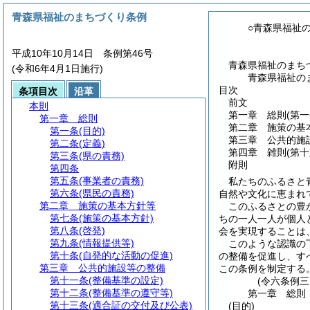
青森県福祉のまちづくり条例
○青森県福祉
平成10年10月14日 条例第46号
青森県福祉のまち
(令和6年4月1日施行)
青森県福祉の
目次
条項目次
沿革
前文
本則
第一章
総則
(第
第一章
総則
第二章
施策の基
第一条
(目的)
第三章
公共的施
第二条
(定義)
第四章
雑則
(第
第三条
(県の責務)
附則
第四条
第五条
(事業者の責務)
私たちのふるさと
第六条
(県民の責務)
自然や文化に恵まれ
第二章
施策の基本方針等
このふるさとの豊
第七条
(施策の基本方針)
ちの一人一人が個人
第八条
(啓発)
会を実現することは
第九条
(情報提供等)
このような認識の
第十条
(自発的な活動の促進)
の整備を促進し、す
第三章
公共的施設等の整備
この条例を制定する
第十一条
(整備基準の設定)
(令六条例三
第十二条
(整備基準の遵守等)
第一章
総則
第十三条
(適合証の交付及び公表)
(目的)