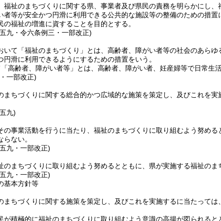
、福祉のまちづくりに関する県、事業者及び県民の責務を明らかにし、
い者等が安全かつ円滑に利用できる公共的な施設等の整備のための措置
民の福祉の増進に資することを目的とする。
例五九・令六条例三・一部改正)
おいて「福祉のまちづくり」とは、高齢者、障がい者等の社会のあらゆ
つ円滑に利用できるようにするための措置をいう。
て「高齢者、障がい者等」とは、高齢者、障がい者、妊産婦等で日常生
・一部改正)
のまちづくりに関する総合的かつ広域的な施策を策定し、及びこれを実
五九)
その事業活動を行うに当たり、福祉のまちづくりに取り組むよう努める
ならない。
例五九・一部改正)
祉のまちづくりに取り組むよう努めるとともに、県が実施する福祉のま
例五九・一部改正)
の基本方針等
のまちづくりに関する施策を策定し、及びこれを実施するに当たっては
民が積極的に福祉のまちづくりに取り組むよう意識の高揚が図られると