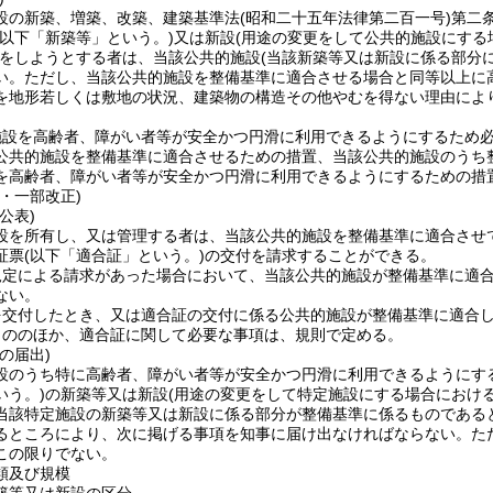
設の新築、増築、改築、建築基準法
(昭和二十五年法律第二百一号)
第二
(以下「新築等」という。)
又は新設
(用途の変更をして公共的施設にす
をしようとする者は、当該公共的施設
(当該新築等又は新設に係る部分
い。
ただし、当該公共的施設を整備基準に適合させる場合と同等以上に
を地形若しくは敷地の状況、建築物の構造その他やむを得ない理由によ
施設を高齢者、障がい者等が安全かつ円滑に利用できるようにするため
公共的施設を整備基準に適合させるための措置、当該公共的施設のうち
を高齢者、障がい者等が安全かつ円滑に利用できるようにするための措
・一部改正)
公表)
設を所有し、又は管理する者は、当該公共的施設を整備基準に適合させ
証票
(以下「適合証」という。)
の交付を請求することができる。
規定による請求があった場合において、当該公共的施設が整備基準に適
ない。
を交付したとき、又は適合証の交付に係る公共的施設が整備基準に適合
もののほか、適合証に関して必要な事項は、規則で定める。
の届出)
設のうち特に高齢者、障がい者等が安全かつ円滑に利用できるようにす
いう。)
の新築等又は新設
(用途の変更をして特定施設にする場合におけ
当該特定施設の新築等又は新設に係る部分が整備基準に係るものである
るところにより、次に掲げる事項を知事に届け出なければならない。
た
この限りでない。
類及び規模