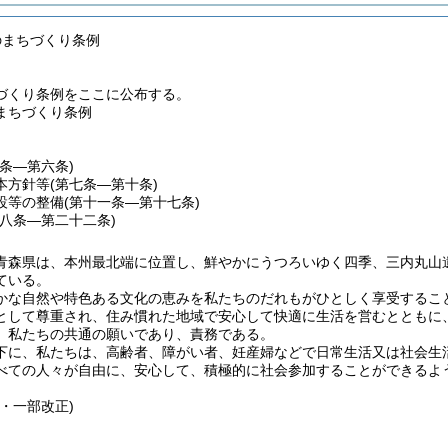
のまちづくり条例
づくり条例をここに公布する。
まちづくり条例
一条―第六条)
本方針等
(第七条―第十条)
設等の整備
(第十一条―第十七条)
十八条―第二十二条)
青森県は、本州最北端に位置し、鮮やかにうつろいゆく四季、三内丸山
ている。
かな自然や特色ある文化の恵みを私たちのだれもがひとしく享受するこ
として尊重され、住み慣れた地域で安心して快適に生活を営むとともに
、私たちの共通の願いであり、責務である。
下に、私たちは、高齢者、障がい者、妊産婦などで日常生活又は社会生
べての人々が自由に、安心して、積極的に社会参加することができるよ
。
・一部改正)