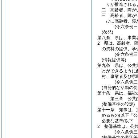
りが推進される
二
高齢者、障が
三
高齢者、障が
びに高齢者、障
(令六条例三
(啓発)
第八条
県は、事業
2
県は、高齢者、
の資料の提供、学
(令六条例三
(情報提供等)
第九条
県は、公共
とができるように
村、事業者及び県
(令六条例三
(自発的な活動の促
第十条
県は、福祉
第三章
公共
(整備基準の設定)
第十一条
知事は、
めるもの
(以下「
必要な基準
(以下
2
整備基準は、公
(令六条例三
(整備基準の遵守等