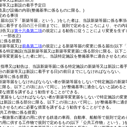
築等又は新設の区分
築等又は新設の着手予定日
造及び設備の内容
(整備基準に係るものに限る。)
定める事項
る届出
(以下「新築等届」という。)
をした者は、当該新築等届に係る事項
設に着手する日の三十日前までに、規則で定めるところにより、その内
勧告又は
第十六条第二項
の規定による勧告に従うことにより変更を生ず
・一部改正)
に係る措置)
新築等届又は
前条第二項
の規定による新築等届の変更に係る届出
(以下
係る特定施設
(当該新築等届又は新築等変更届に係る部分に限る。以下こ
築等変更届をした者に対し、当該特定施設を整備基準に適合させるため
る指導又は勧告は、当該新築等届に係る特定施設の新築等又は新設に着
分の新築等又は新設に着手する日)
の前日までにしなければならない。
築等に係る措置)
新築等届をしなければならない者が新築等届をしないで特定施設の新築
に限る。以下この項において同じ。)
が整備基準に適合しないと認めると
要な措置を講ずるよう勧告することができる。
変更届をしなければならない者が新築等変更届をしないで特定施設の変
又は新設に係る部分に限る。以下この項において同じ。)
が整備基準に適
合させるために必要な措置を講ずるよう勧告することができる。
共工作物に係る措置)
一般旅客の運送の用に供する鉄道の車両、自動車、船舶等で規則で定め
の用に供する工作物で規則で定めるもの
(以下「公共工作物」という。)