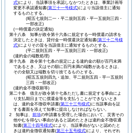
式
)
により、当該事項を承認しなかつたときは、事業計画等
変更不承認通知書
(
第三十一号様式
)
により当該借主に通知
するものとする。
(昭五七規則二一・平二規則五四・平一五規則三四・
一部改正)
(一時償還の決定通知)
第十八条
知事が政令第十六条に規定する一時償還の請求を
決定したときは、貸付金一時償還決定通知書
(
第三十二号様
式
)
によりその旨を当該借主に通知するものとする。
(平二規則五四・平一五規則三四・一部改正)
(違約金の端数処理)
第十九条
政令第十七条の規定による違約金の額が百円未満
であるとき、又はその額に百円未満の端数があるときは、
その全額又は端数を切り捨てるものとする。
(昭五五規則四九・追加、平二規則五四・平一五規則
三四・一部改正)
(違約金不徴収願等)
第二十条
借主が政令第十七条ただし書に規定する事由によ
り支払期日までに償還金等を支払うことができないとき
は、違約金不徴収申請書
(
第三十三号様式
)
に当該事由を証
する書面を添えて知事に提出しなければならない。
2
知事は、
前項
の申請書を受理した場合において、災害その
他やむを得ない事由があると認めたときは違約金不徴収通
知書
(
第三十四号様式
)
により、当該事由がないと認めたと
きは違約金徴収通知書
(
第三十五号様式
)
により、それぞれ