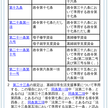
十六条
第十九条
政令第十七条
政令第三十八条にお
いて準用する政令第
十七条
第二十条第一
政令第十七条ただし
政令第三十八条にお
項
書
いて準用する政令第
十七条ただし書
第二十一条第
母子修学資金
寡婦修学資金
六号
母子就学支度資金
寡婦就学支度資金
第二十一条第
政令第十二条
政令第三十八条にお
十号
いて準用する政令第
十二条
(第二項第二号
及び第三号を除く。)
第二十一条第
政令第六条第一項
政令第三十五条にお
十一号
いて準用する政令第
六条第一項
2
第二十三条
の規定は、寡婦日常生活支援事業について準用
する。
この場合において、
同条第一項
中「法第二十条」と
あるのは「法第三十三条第四項」と、
同条第二項
中「省令
第四条」とあるのは「省令第七条において準用する省令第
四条」と、
同条第三項
中「法第二十一条」とあるのは「法
第三十三条第五項において準用する法第二十一条」と読み