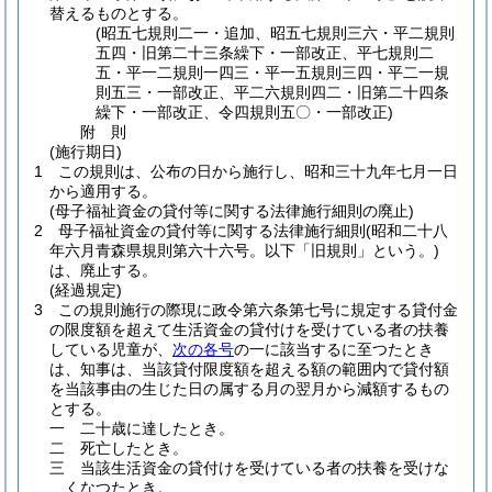
替えるものとする。
(昭五七規則二一・追加、昭五七規則三六・平二規則
五四・旧第二十三条繰下・一部改正、平七規則二
五・平一二規則一四三・平一五規則三四・平二一規
則五三・一部改正、平二六規則四二・旧第二十四条
繰下・一部改正、令四規則五〇・一部改正)
附
則
(施行期日)
1
この規則は、公布の日から施行し、昭和三十九年七月一日
から適用する。
(母子福祉資金の貸付等に関する法律施行細則の廃止)
2
母子福祉資金の貸付等に関する法律施行細則
(昭和二十八
年六月青森県規則第六十六号。以下「旧規則」という。)
は、廃止する。
(経過規定)
3
この規則施行の際現に政令第六条第七号に規定する貸付金
の限度額を超えて生活資金の貸付けを受けている者の扶養
している児童が、
次の各号
の一に該当するに至つたとき
は、知事は、当該貸付限度額を超える額の範囲内で貸付額
を当該事由の生じた日の属する月の翌月から減額するもの
とする。
一
二十歳に達したとき。
二
死亡したとき。
三
当該生活資金の貸付けを受けている者の扶養を受けな
くなつたとき。