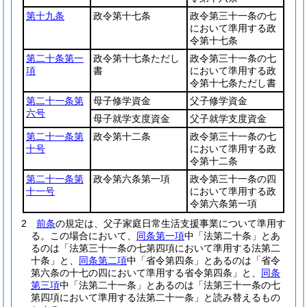
第十九条
政令第十七条
政令第三十一条の七
において準用する政
令第十七条
第二十条第一
政令第十七条ただし
政令第三十一条の七
項
書
において準用する政
令第十七条ただし書
第二十一条第
母子修学資金
父子修学資金
六号
母子就学支度資金
父子就学支度資金
第二十一条第
政令第十二条
政令第三十一条の七
十号
において準用する政
令第十二条
第二十一条第
政令第六条第一項
政令第三十一条の四
十一号
において準用する政
令第六条第一項
2
前条
の規定は、父子家庭日常生活支援事業について準用す
る。
この場合において、
同条第一項
中「法第二十条」とあ
るのは「法第三十一条の七第四項において準用する法第二
十条」と、
同条第二項
中「省令第四条」とあるのは「省令
第六条の十七の四において準用する省令第四条」と、
同条
第三項
中「法第二十一条」とあるのは「法第三十一条の七
第四項において準用する法第二十一条」と読み替えるもの