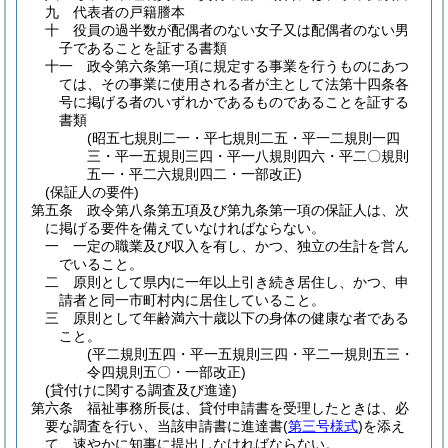
九
代表者の戸籍謄本
十
役員の過半数が配偶者のない女子又は配偶者のない男
子であることを証する書類
十一
政令第六条第一項に規定する事業を行うものにあつ
ては、その事業に使用される者が主として法第十四条各
号に掲げる者のいずれかであるものであることを証する
書類
(昭五七規則二一・平七規則二五・平一二規則一四
三・平一五規則三四・平一八規則四六・平二〇規則
五一・平二六規則四二・一部改正)
(保証人の要件)
第五条
政令第八条第五項及び第九条第一項の保証人は、次
に掲げる要件を備えていなければならない。
一
一定の職業及び収入を有し、かつ、独立の生計を営ん
でいること。
二
原則として県内に一年以上引き続き居住し、かつ、申
請者と同一市町村内に居住していること。
三
原則として年齢満六十歳以下の身体の健康な者である
こと。
(平二規則五四・平一五規則三四・平二一規則五三・
令四規則五〇・一部改正)
(貸付けに関する調査及び進達)
第六条
福祉事務所長は、貸付申請書を受理したときは、必
要な調査を行い、当該申請書に進達書
(
第三号様式
)
を添え
て、速やかに知事に提出しなければならない。