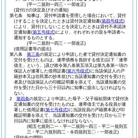
(平一二規則一四三・一部改正)
(貸付けの決定及びその通知)
第七条
知事は、貸付申請書を受理した場合において、貸付
けすることを決定したときは貸付決定通知書
(
第四号様式
)
により、貸付けしないことを決定したときは貸付不承認決
定通知書
(
第五号様式
)
により、それぞれその旨を申請者へ
通知するものとする。
(平一二規則一四三・一部改正)
(借用証書等の提出)
第八条
第三条
の規定により申請した者で貸付決定通知書の
交付を受けたものは、連帯債務を負担する借主
(以下「連帯
借主」という。)
及び政令第八条第五項又は第九条第一項の
保証人が連署した借用証書
(
第六号様式
)
に当該保証人の戸
籍抄本又は住民票の抄本並びに当該通知書の交付を受けた
者及び当該保証人の印鑑証明書を添えて、当該通知書の交
付を受けた日から三十日以内に知事に提出しなければなら
ない。
2
第四条
の規定により申請した母子・父子福祉団体で貸付決
定通知書の交付を受けたものは、連帯借主である役員が連
署した借用証書
(
第七号様式
)
に当該役員の戸籍謄本及び印
鑑証明書を添えて、当該通知書の交付を受けた日から三十
日以内に知事に提出しなければならない。
(昭五七規則二一・平一二規則一四三・平二一規則五
三・平二六規則四二・令四規則五〇・一部改正)
(貸付金の増額)