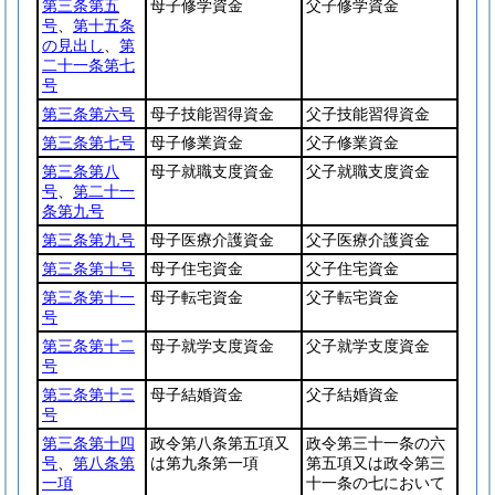
第三条第五
母子修学資金
父子修学資金
号
、
第十五条
の見出し
、
第
二十一条第七
号
第三条第六号
母子技能習得資金
父子技能習得資金
第三条第七号
母子修業資金
父子修業資金
第三条第八
母子就職支度資金
父子就職支度資金
号
、
第二十一
条第九号
第三条第九号
母子医療介護資金
父子医療介護資金
第三条第十号
母子住宅資金
父子住宅資金
第三条第十一
母子転宅資金
父子転宅資金
号
第三条第十二
母子就学支度資金
父子就学支度資金
号
第三条第十三
母子結婚資金
父子結婚資金
号
第三条第十四
政令第八条第五項又
政令第三十一条の六
号
、
第八条第
は第九条第一項
第五項又は政令第三
一項
十一条の七において