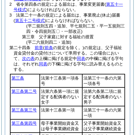
2
省令第四条の規定による届出は、事業変更届書
(
第五十一
号様式
)
によらなければならない。
3
法第二十一条の規定による届出は、事業廃止
(休止)
届書
(
第五十二号様式
)
によらなければならない。
(平二規則五四・追加、平七規則二五・平一五規則三
四・令四規則五〇・一部改正)
第三章
父子家庭に対する福祉の措置
(平二六規則四二・追加)
第二十四条
前章
(
前条
の規定を除く。)
の規定は、父子福祉
資金貸付金の貸付けについて準用する。
この場合におい
て、
次の表
の上欄に掲げる規定中
同表
の中欄に掲げる字句
は、それぞれ
同表
の下欄に掲げる字句に読み替えるものと
する。
第三条
法第十三条第一項各
法第三十一条の六第
号
一項各号
第三条第二号
法第六条第一項に規
法第六条第二項に規
定する配偶者のない
定する配偶者のない
女子
男子
第三条第三号
法第十三条第一項
法第三十一条の六第
一項
第三条第四号
母子事業開始資金又
父子事業開始資金又
は母子事業継続資金
は父子事業継続資金