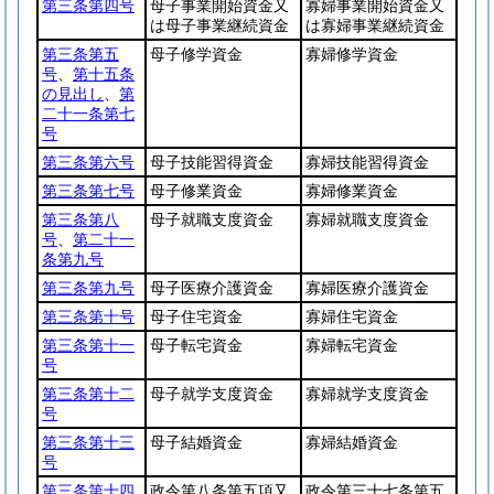
第三条第四号
母子事業開始資金又
寡婦事業開始資金又
は母子事業継続資金
は寡婦事業継続資金
第三条第五
母子修学資金
寡婦修学資金
号
、
第十五条
の見出し
、
第
二十一条第七
号
第三条第六号
母子技能習得資金
寡婦技能習得資金
第三条第七号
母子修業資金
寡婦修業資金
第三条第八
母子就職支度資金
寡婦就職支度資金
号
、
第二十一
条第九号
第三条第九号
母子医療介護資金
寡婦医療介護資金
第三条第十号
母子住宅資金
寡婦住宅資金
第三条第十一
母子転宅資金
寡婦転宅資金
号
第三条第十二
母子就学支度資金
寡婦就学支度資金
号
第三条第十三
母子結婚資金
寡婦結婚資金
号
第三条第十四
政令第八条第五項又
政令第三十七条第五