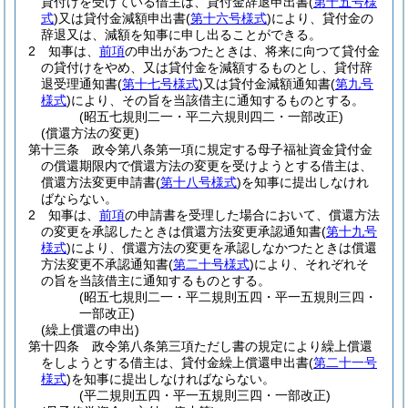
貸付けを受けている借主は、貸付金辞退申出書
(
第十五号様
式
)
又は貸付金減額申出書
(
第十六号様式
)
により、貸付金の
辞退又は、減額を知事に申し出ることができる。
2
知事は、
前項
の申出があつたときは、将来に向つて貸付金
の貸付けをやめ、又は貸付金を減額するものとし、貸付辞
退受理通知書
(
第十七号様式
)
又は貸付金減額通知書
(
第九号
様式
)
により、その旨を当該借主に通知するものとする。
(昭五七規則二一・平二六規則四二・一部改正)
(償還方法の変更)
第十三条
政令第八条第一項に規定する母子福祉資金貸付金
の償還期限内で償還方法の変更を受けようとする借主は、
償還方法変更申請書
(
第十八号様式
)
を知事に提出しなけれ
ばならない。
2
知事は、
前項
の申請書を受理した場合において、償還方法
の変更を承認したときは償還方法変更承認通知書
(
第十九号
様式
)
により、償還方法の変更を承認しなかつたときは償還
方法変更不承認通知書
(
第二十号様式
)
により、それぞれそ
の旨を当該借主に通知するものとする。
(昭五七規則二一・平二規則五四・平一五規則三四・
一部改正)
(繰上償還の申出)
第十四条
政令第八条第三項ただし書の規定により繰上償還
をしようとする借主は、貸付金繰上償還申出書
(
第二十一号
様式
)
を知事に提出しなければならない。
(平二規則五四・平一五規則三四・一部改正)