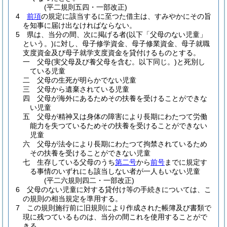
(平二規則五四・一部改正)
4
前項
の規定に該当するに至つた借主は、すみやかにその旨
を知事に届け出なければならない。
5
県は、当分の間、次に掲げる者
(以下「父母のない児童」
という。)
に対し、母子修学資金、母子修業資金、母子就職
支度資金及び母子就学支度資金を貸付けるものとする。
一
父母
(実父母及び養父母を含む。以下同じ。)
と死別し
ている児童
二
父母の生死が明らかでない児童
三
父母から遺棄されている児童
四
父母が海外にあるためその扶養を受けることができな
い児童
五
父母が精神又は身体の障害により長期にわたつて労働
能力を失つているためその扶養を受けることができない
児童
六
父母が法令により長期にわたつて拘禁されているため
その扶養を受けることができない児童
七
生存している父母のうち
第二号
から
前号
までに規定す
る事情のいずれにも該当しない者が一人もいない児童
(平二六規則四二・一部改正)
6
父母のない児童に対する貸付け等の手続きについては、こ
の規則の相当規定を準用する。
7
この規則施行前に旧規則により作成された帳簿及び書類で
現に残つているものは、当分の間これを使用することがで
きる。