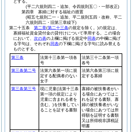
とする。
(平二六規則四二・追加、令四規則五〇・一部改正)
第四章
寡婦に対する福祉の措置
(昭五七規則二一・追加、平二規則五四・改称、平二
六規則四二・旧第三章繰下)
第二十五条
第二章
(
第二十三条
の規定を除く。)
の規定は、
寡婦福祉資金貸付金の貸付けについて準用する。
この場合
において、
次の表
の上欄に掲げる規定中
同表
の中欄に掲げ
る字句は、それぞれ
同表
の下欄に掲げる字句に読み替える
ものとする。
第三条
法第十三条第一項各
法第三十二条第一項
号
各号
第三条第二号
法第六条第一項に規
法第六条第三項に規
定する配偶者のない
定する寡婦
女子
第三条第三号
現に児童
(法第十三条
寡婦の被扶養者がい
第一項の規定により
る場合にあつてはこ
児童に含まれる者を
れを証する書類、寡
含む。)
を扶養してい
婦の被扶養者がいな
ることを証する書類
い場合にあつては所
得額を証明する書類
又は所得税非課税証
明書