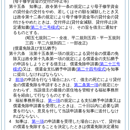
(母子修学資金の交付の停止等)
第十五条
知事は、政令第十一条の規定により母子修学資金
の貸付金の交付をやめ、若しくはその額を減額したとき又
は政令第十二条の規定により母子修学資金等の貸付金の貸
付けをやめたときは、交付停止
(貸付金減額、貸付停止)
決
定通知書
(
第二十二号様式
)
により、その旨を借主に通知す
るものとする。
(昭五七規則二一・全改、平二規則五四・平一五規則
三四・平二六規則四二・一部改正)
(償還免除及び支払猶予)
第十六条
法第十五条第一項の規定による貸付金の償還の免
除又は政令第十九条第一項の規定による償還金の支払猶予
の申請をしようとする借主は、償還免除申請書
(
第二十三号
様式
)
又は、償還金支払猶予申請書
(
第二十四号様式
)
を知事
に提出しなければならない。
2
前項
の申請を行なう場合において、借主の死亡により貸付
金の償還免除を申請するときは、
第二条第一項
の規定にか
かわらず、当該借主の最後の居住地を管轄する福祉事務所
長を経由して行なうものとする。
3
福祉事務所長は、
第一項
の規定による支払猶予申請書又は
償還免除申請書を受理したときは、二十日以内に必要な調
査を行ない、意見を付して当該申請書を知事に送付しなけ
ればならない。
4
知事は、
第一項
の申請書を受理した場合において、貸付金
の償還を免除することを決定したときは償還免除決定通知