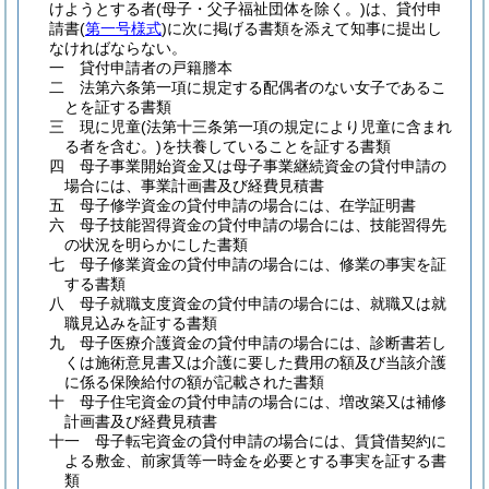
けようとする者
(母子・父子福祉団体を除く。)
は、貸付申
請書
(
第一号様式
)
に次に掲げる書類を添えて知事に提出し
なければならない。
一
貸付申請者の戸籍謄本
二
法第六条第一項に規定する配偶者のない女子であるこ
とを証する書類
三
現に児童
(法第十三条第一項の規定により児童に含まれ
る者を含む。)
を扶養していることを証する書類
四
母子事業開始資金又は母子事業継続資金の貸付申請の
場合には、事業計画書及び経費見積書
五
母子修学資金の貸付申請の場合には、在学証明書
六
母子技能習得資金の貸付申請の場合には、技能習得先
の状況を明らかにした書類
七
母子修業資金の貸付申請の場合には、修業の事実を証
する書類
八
母子就職支度資金の貸付申請の場合には、就職又は就
職見込みを証する書類
九
母子医療介護資金の貸付申請の場合には、診断書若し
くは施術意見書又は介護に要した費用の額及び当該介護
に係る保険給付の額が記載された書類
十
母子住宅資金の貸付申請の場合には、増改築又は補修
計画書及び経費見積書
十一
母子転宅資金の貸付申請の場合には、賃貸借契約に
よる敷金、前家賃等一時金を必要とする事実を証する書
類