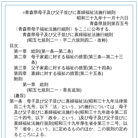
○青森県母子及び父子並びに寡婦福祉法施行細則
昭和三十九年十一月十六日
青森県規則第百五号
〔青森県母子福祉法施行細則〕をここに公布する。
青森県母子及び父子並びに寡婦福祉法施行細則
(昭五七規則二一・平二六規則四二・改称)
目次
第一章
総則
(第一条―第二条)
第二章
母子家庭に対する福祉の措置
(第三条―第二十三
条)
第三章
父子家庭に対する福祉の措置
(第二十四条)
第四章
寡婦に対する福祉の措置
(第二十五条)
附則
第一章
総則
(昭五七規則二一・章名追加)
(趣旨)
第一条
母子及び父子並びに寡婦福祉法
(昭和三十九年法律第
百二十九号。以下「法」という。)
の施行については、母子
及び父子並びに寡婦福祉法施行令
(昭和三十九年政令第二百
二十四号。以下「政令」という。)
及び母子及び父子並びに
寡婦福祉法施行規則
(昭和三十九年厚生省令第三十二号。以
下「省令」という。)
に定めるもののほか、この規則の定め
るところによる。