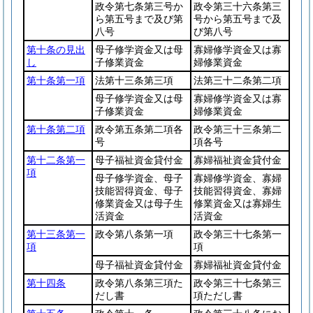
政令第七条第三号か
政令第三十六条第三
ら第五号まで及び第
号から第五号まで及
八号
び第八号
第十条の見出
母子修学資金又は母
寡婦修学資金又は寡
し
子修業資金
婦修業資金
第十条第一項
法第十三条第三項
法第三十二条第二項
母子修学資金又は母
寡婦修学資金又は寡
子修業資金
婦修業資金
第十条第二項
政令第五条第二項各
政令第三十三条第二
号
項各号
第十二条第一
母子福祉資金貸付金
寡婦福祉資金貸付金
項
母子修学資金、母子
寡婦修学資金、寡婦
技能習得資金、母子
技能習得資金、寡婦
修業資金又は母子生
修業資金又は寡婦生
活資金
活資金
第十三条第一
政令第八条第一項
政令第三十七条第一
項
項
母子福祉資金貸付金
寡婦福祉資金貸付金
第十四条
政令第八条第三項た
政令第三十七条第三
だし書
項ただし書