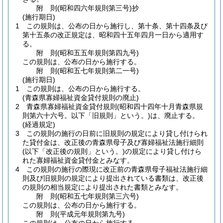
附
則
(昭和四六年
規則第三号)
抄
(施行期日)
1
この規則は、公布の日から施行し、第十条、第十四条及び
第十五条の改正規定は、昭和四十五年四月一日から適用す
る。
附
則
(昭和五五年
規則第四九号)
この規則は、公布の日から施行する。
附
則
(昭和五七年
規則第二一号)
(施行期日)
1
この規則は、公布の日から施行する。
(青森県寡婦福祉資金貸付規則の廃止)
2
青森県寡婦福祉資金貸付規則
(昭和四十四年十月青森県規
則第六十六号。以下「旧規則」という。)
は、廃止する。
(経過規定)
3
この規則の施行の日前に旧規則の規定により貸し付けられ
た貸付金は、改正後の青森県母子及び寡婦福祉法施行細則
(以下「改正後の規則」という。)
の規定により貸し付けら
れた寡婦福祉資金貸付金とみなす。
4
この規則の施行の際現に改正前の青森県母子福祉法施行細
則及び旧規則の規定により提出されている書類は、改正後
の規則の相当規定により提出された書類とみなす。
附
則
(昭和五七年
規則第三六号)
この規則は、公布の日から施行する。
附
則
(平成元年
規則第九号)