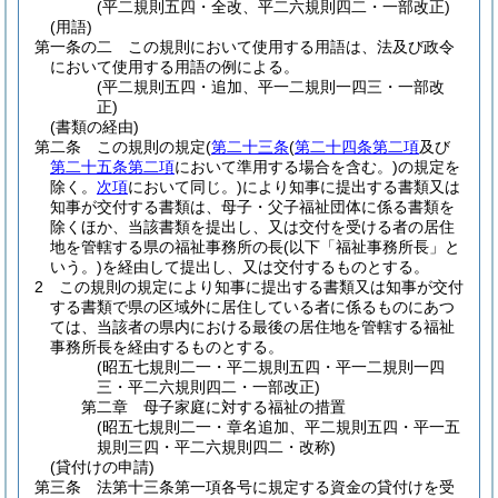
(平二規則五四・全改、平二六規則四二・一部改正)
(用語)
第一条の二
この規則において使用する用語は、法及び政令
において使用する用語の例による。
(平二規則五四・追加、平一二規則一四三・一部改
正)
(書類の経由)
第二条
この規則の規定
(
第二十三条
(
第二十四条第二項
及び
第二十五条第二項
において準用する場合を含む。)
の規定を
除く。
次項
において同じ。)
により知事に提出する書類又は
知事が交付する書類は、母子・父子福祉団体に係る書類を
除くほか、当該書類を提出し、又は交付を受ける者の居住
地を管轄する県の福祉事務所の長
(以下「福祉事務所長」と
いう。)
を経由して提出し、又は交付するものとする。
2
この規則の規定により知事に提出する書類又は知事が交付
する書類で県の区域外に居住している者に係るものにあつ
ては、当該者の県内における最後の居住地を管轄する福祉
事務所長を経由するものとする。
(昭五七規則二一・平二規則五四・平一二規則一四
三・平二六規則四二・一部改正)
第二章
母子家庭に対する福祉の措置
(昭五七規則二一・章名追加、平二規則五四・平一五
規則三四・平二六規則四二・改称)
(貸付けの申請)
第三条
法第十三条第一項各号に規定する資金の貸付けを受