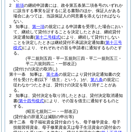
い。
2
前項
の継続申請書には、政令第五条第二項各号のいずれか
に該当する事実を証するに足る書類のほか、保証人がある
場合にあつては、当該保証人の同意書を添えなければなら
ない。
3
知事は、
第一項
の規定による申請書を受理した場合におい
て、継続して貸付けすることを決定したときは、継続貸付
決定通知書
(
第十二号様式
)
により、継続して貸付けしない
ことを決定したときは継続貸付不承認決定通知書
(
第十三号
様式
)
により、それぞれその旨を申請者に通知するものとす
る。
(平二規則五四・平一五規則三四・平二一規則五三・
平二六規則四二・一部改正)
(貸付けの決定の取消し)
第十一条
知事は、
第七条
の規定により貸付決定通知書の交
付を受けた者
(以下「借主」という。)
が、
第八条
の規定に
従わなかつたときは、貸付けの決定を取り消すことがあ
る。
2
知事は、貸付決定を取り消したときは、貸付決定取消通知
書
(
第十四号様式
)
により、その旨を借主に通知するものと
する。
(昭五七規則二一・一部改正)
(貸付金の辞退又は減額の申出等)
第十二条
母子福祉資金貸付金のうち、母子修学資金、母子
技能習得資金、母子修業資金又は母子生活資金の貸付金の