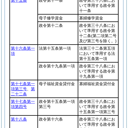
第十五条
政令第十一条
政令第三十八条にお
いて準用する政令第
十一条
母子修学資金
寡婦修学資金
政令第十二条
政令第三十八条にお
いて準用する政令第
十二条
(第二項第二号
及び第三号を除く。)
第十六条第一
法第十五条第一項
法第三十二条第五項
項
において準用する法
第十五条第一項
政令第十九条第一項
政令第三十八条にお
いて準用する政令第
十九条第一項
第十七条第一
母子福祉資金貸付金
寡婦福祉資金貸付金
項第三号
、
第
二十二条
第十七条第一
政令第十五条第一項
政令第三十八条にお
項第四号
第三号
いて準用する政令第
十五条第一項第三号
第十八条
政令第十六条
政令第三十八条にお
いて準用する政令第