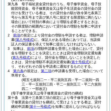
第九条
母子福祉資金貸付金のうち、母子修学資金、母子技
能習得資金、母子修業資金又は母子生活資金の貸付金の貸
付けを受けている者は、その貸付金の額が政令第七条第三
号から第五号まで及び第八号に規定する限度額に満たない
場合において特別の事由により増額を必要とするときは、
その限度額の範囲内において貸付金の増額を知事に申請す
ることができる。
2
前項
の規定により貸付金の増額を申請する者は、増額申請
書
(
第八号様式
)
に、保証人がある場合にあつては、当該保
証人の保証書を添えて知事に提出しなければならない。
3
知事は、
前項
の増額申請書を受理した場合において、貸付
金を増額することを決定したときは貸付金増額決定通知書
(
第九号様式
)
により、貸付金を増額しないことを決定した
ときは、貸付金増額不承認決定通知書
(
第十号様式
)
によ
り、それぞれその旨を申請者に通知するものとする。
4
第六条
の規定は、
第二項
の申請書を受理した場合について
準用する。
(昭五七規則二一・平二規則五四・平一二規則一四
三・平一五規則三四・平二一規則五三・平二六規則
四二・一部改正)
(母子修学資金又は母子修業資金の貸付の継続)
第十条
法第十三条第三項の規定により母子修学資金又は母
子修業資金の貸付けを継続して受けようとする者は、貸付
継続申請書
(
第十一号様式
)
を知事に提出しなければならな