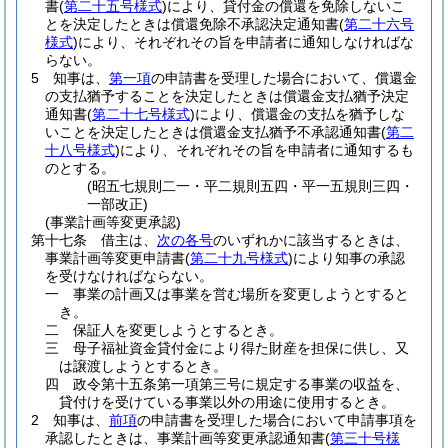
書
(
第二十五号様式
)
により、貸付金の償還を免除しないこ
とを決定したときは償還免除不承認決定通知書
(
第二十六号
様式
)
により、それぞれその旨を申請者に通知しなければな
らない。
5
知事は、
第一項
の申請書を受理した場合において、償還金
の支払猶予することを決定したときは償還金支払猶予決定
通知書
(
第二十七号様式
)
により、償還金の支払を猶予しな
いことを決定したときは償還金支払猶予不承認通知書
(
第二
十八号様式
)
により、それぞれその旨を申請者に通知するも
のとする。
(昭五七規則二一・平二規則五四・平一五規則三四・
一部改正)
(事業計画等変更承認)
第十七条
借主は、
次の各号
のいずれかに該当するときは、
事業計画等変更申請書
(
第二十九号様式
)
により知事の承認
を受けなければならない。
一
事業の計画又は事業を営む場所を変更しようとすると
き。
二
保証人を変更しようとするとき。
三
母子福祉資金貸付金により得た財産を担保に供し、又
は譲渡しようとするとき。
四
政令第十五条第一項第三号に規定する事業の収益を、
貸付けを受けている事業以外の用途に使用するとき。
2
知事は、
前項
の申請書を受理した場合において申請事項を
承認したときは、事業計画等変更承認通知書
(
第三十号様