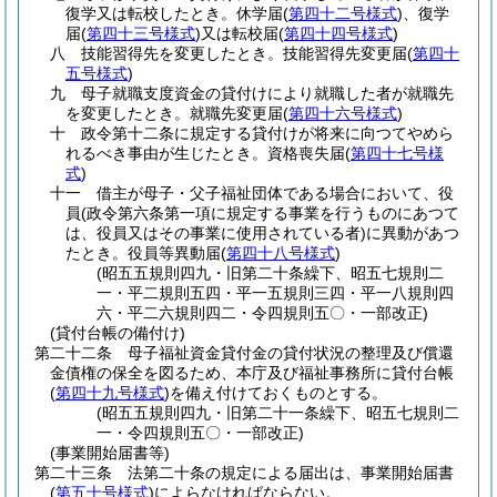
復学又は転校したとき。
休学届
(
第四十二号様式
)
、復学
届
(
第四十三号様式
)
又は転校届
(
第四十四号様式
)
八
技能習得先を変更したとき。
技能習得先変更届
(
第四十
五号様式
)
九
母子就職支度資金の貸付けにより就職した者が就職先
を変更したとき。
就職先変更届
(
第四十六号様式
)
十
政令第十二条に規定する貸付けが将来に向つてやめら
れるべき事由が生じたとき。
資格喪失届
(
第四十七号様
式
)
十一
借主が母子・父子福祉団体である場合において、役
員
(政令第六条第一項に規定する事業を行うものにあつて
は、役員又はその事業に使用されている者)
に異動があつ
たとき。
役員等異動届
(
第四十八号様式
)
(昭五五規則四九・旧第二十条繰下、昭五七規則二
一・平二規則五四・平一五規則三四・平一八規則四
六・平二六規則四二・令四規則五〇・一部改正)
(貸付台帳の備付け)
第二十二条
母子福祉資金貸付金の貸付状況の整理及び償還
金債権の保全を図るため、本庁及び福祉事務所に貸付台帳
(
第四十九号様式
)
を備え付けておくものとする。
(昭五五規則四九・旧第二十一条繰下、昭五七規則二
一・令四規則五〇・一部改正)
(事業開始届書等)
第二十三条
法第二十条の規定による届出は、事業開始届書
(
第五十号様式
)
によらなければならない。