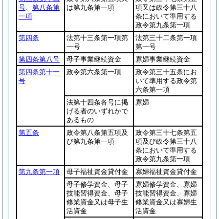
号
、
第八条第
は第九条第一項
項又は政令第三十八
一項
条において準用する
政令第九条第一項
第四条
法第十三条第一項第
法第三十二条第一項
一号
第一号
第四条第八号
母子事業継続資金
寡婦事業継続資金
第四条第十一
政令第六条第一項
政令第三十五条にお
号
いて準用する政令第
六条第一項
法第十四条各号に掲
寡婦
げる者のいずれかで
あるもの
第五条
政令第八条第五項及
政令第三十七条第五
び第九条第一項
項及び政令第三十八
条において準用する
政令第九条第一項
第九条第一項
母子福祉資金貸付金
寡婦福祉資金貸付金
母子修学資金、母子
寡婦修学資金、寡婦
技能習得資金、母子
技能習得資金、寡婦
修業資金又は母子生
修業資金又は寡婦生
活資金
活資金