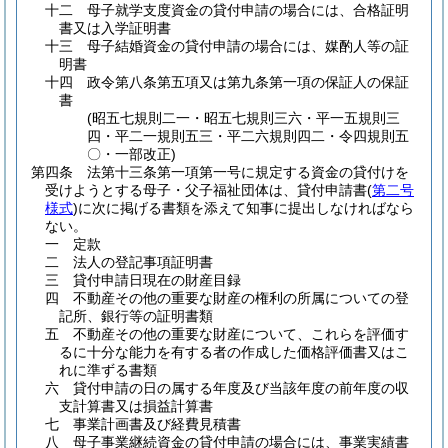
十二
母子就学支度資金の貸付申請の場合には、合格証明
書又は入学証明書
十三
母子結婚資金の貸付申請の場合には、媒酌人等の証
明書
十四
政令第八条第五項又は第九条第一項の保証人の保証
書
(昭五七規則二一・昭五七規則三六・平一五規則三
四・平二一規則五三・平二六規則四二・令四規則五
〇・一部改正)
第四条
法第十三条第一項第一号に規定する資金の貸付けを
受けようとする母子・父子福祉団体は、貸付申請書
(
第二号
様式
)
に次に掲げる書類を添えて知事に提出しなければなら
ない。
一
定款
二
法人の登記事項証明書
三
貸付申請日現在の財産目録
四
不動産その他の重要な財産の権利の所属についての登
記所、銀行等の証明書類
五
不動産その他の重要な財産について、これらを評価す
るに十分な能力を有する者の作成した価格評価書又はこ
れに準ずる書類
六
貸付申請の日の属する年度及び当該年度の前年度の収
支計算書又は損益計算書
七
事業計画書及び経費見積書
八
母子事業継続資金の貸付申請の場合には、事業実績書