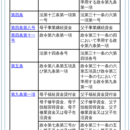
準用する政令第九条
第一項
第四条
法第十三条第一項第
法第三十一条の六第
一号
一項第一号
第四条第八号
母子事業継続資金
父子事業継続資金
第四条第十一
政令第六条第一項
政令第三十一条の四
号
において準用する政
令第六条第一項
法第十四条各号
法第三十一条の六第
四項各号
第五条
政令第八条第五項及
政令第三十一条の六
び第九条第一項
第五項及び政令第三
十一条の七において
準用する政令第九条
第一項
第九条第一項
母子福祉資金貸付金
父子福祉資金貸付金
母子修学資金、母子
父子修学資金、父子
技能習得資金、母子
技能習得資金、父子
修業資金又は母子生
修業資金又は父子生
活資金
活資金
政令第七条第三号か
政令第三十一条の五