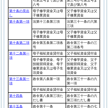
ら第五号まで及び第
第三号から第五号ま
八号
で及び第八号
第十条の見出
母子修学資金又は母
父子修学資金又は父
し
子修業資金
子修業資金
第十条第一項
法第十三条第三項
法第三十一条の六第
三項
母子修学資金又は母
父子修学資金又は父
子修業資金
子修業資金
第十条第二項
政令第五条第二項各
政令第三十一条の三
号
第二項各号
第十二条第一
母子福祉資金貸付金
父子福祉資金貸付金
項
母子修学資金、母子
父子修学資金、父子
技能習得資金、母子
技能習得資金、父子
修業資金又は母子生
修業資金又は父子生
活資金
活資金
第十三条第一
政令第八条第一項
政令第三十一条の六
項
第一項
母子福祉資金貸付金
父子福祉資金貸付金
第十四条
政令第八条第三項た
政令第三十一条の六
だし書
第三項ただし書
第十五条
政令第十一条
政令第三十一条の七