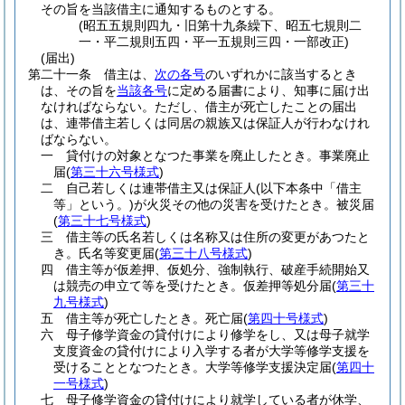
その旨を当該借主に通知するものとする。
(昭五五規則四九・旧第十九条繰下、昭五七規則二
一・平二規則五四・平一五規則三四・一部改正)
(届出)
第二十一条
借主は、
次の各号
のいずれかに該当するとき
は、その旨を
当該各号
に定める届書により、知事に届け出
なければならない。
ただし、借主が死亡したことの届出
は、連帯借主若しくは同居の親族又は保証人が行わなけれ
ばならない。
一
貸付けの対象となつた事業を廃止したとき。
事業廃止
届
(
第三十六号様式
)
二
自己若しくは連帯借主又は保証人
(以下本条中「借主
等」という。)
が火災その他の災害を受けたとき。
被災届
(
第三十七号様式
)
三
借主等の氏名若しくは名称又は住所の変更があつたと
き。
氏名等変更届
(
第三十八号様式
)
四
借主等が仮差押、仮処分、強制執行、破産手続開始又
は競売の申立て等を受けたとき。
仮差押等処分届
(
第三十
九号様式
)
五
借主等が死亡したとき。
死亡届
(
第四十号様式
)
六
母子修学資金の貸付けにより修学をし、又は母子就学
支度資金の貸付けにより入学する者が大学等修学支援を
受けることとなつたとき。
大学等修学支援決定届
(
第四十
一号様式
)
七
母子修学資金の貸付けにより就学している者が休学、