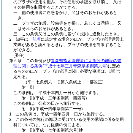
のプラザの使用を拒み、その使用の承認を取り消し、又は
その使用を制限することができる。
一
他の使用者に迷惑をかけ、又はそのおそれがあると
き。
二
プラザの施設、設備等をき損し、若しくは汚損し、又
はそれらのおそれがあるとき。
三
この条例又はこの条例に基づく規則に違反したとき。
2
知事は、
前項
に規定する場合のほか、プラザの管理運営上
支障があると認めるときは、プラザの使用を制限すること
ができる。
(委任)
第五条
この条例及び
青森県指定管理者による公の施設の管
理に関する条例
(平成十七年三月青森県条例第六号)
に定め
るもののほか、プラザの管理に関し必要な事項は、規則で
定める。
(平一七条例六・旧第六条繰上・一部改正)
附
則
この条例は、平成十年四月一日から施行する。
附
則
(平成一二年
条例第一四四号)
この条例は、公布の日から施行する。
附
則
(平成一四年
条例第二一号)
1
この条例は、平成十四年四月一日から施行する。
2
この条例の施行の際現に受けている使用の承認に係る使用
料については、なお従前の例による。
附
則
(平成一七年
条例第六号)
抄