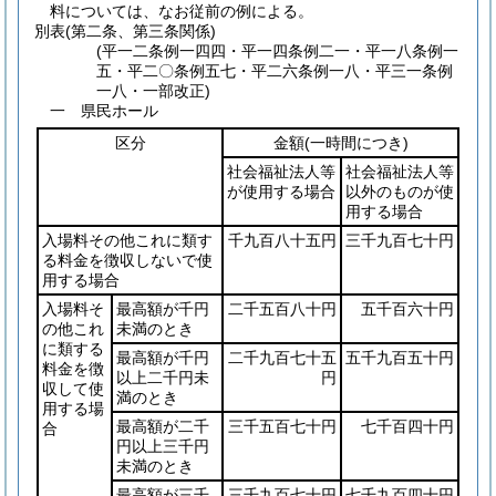
料については、なお従前の例による。
別表
(第二条、第三条関係)
(平一二条例一四四・平一四条例二一・平一八条例一
五・平二〇条例五七・平二六条例一八・平三一条例
一八・一部改正)
一 県民ホール
区分
金額
(一時間につき)
社会福祉法人等
社会福祉法人等
が使用する場合
以外のものが使
用する場合
入場料その他これに類す
千九百八十五円
三千九百七十円
る料金を徴収しないで使
用する場合
入場料そ
最高額が千円
二千五百八十円
五千百六十円
の他これ
未満のとき
に類する
最高額が千円
二千九百七十五
五千九百五十円
料金を徴
以上二千円未
円
収して使
満のとき
用する場
最高額が二千
三千五百七十円
七千百四十円
合
円以上三千円
未満のとき
最高額が三千
三千九百七十円
七千九百四十円