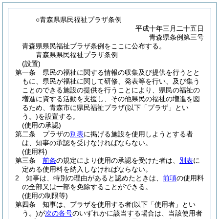
○青森県県民福祉プラザ条例
平成十年三月二十五日
青森県条例第三号
青森県県民福祉プラザ条例をここに公布する。
青森県県民福祉プラザ条例
(設置)
第一条
県民の福祉に関する情報の収集及び提供を行うとと
もに、県民が福祉に関して研修、発表等を行い、及び集う
ことのできる施設の提供を行うことにより、県民の福祉の
増進に資する活動を支援し、その他県民の福祉の増進を図
るため、青森市に県民福祉プラザ
(以下「プラザ」とい
う。)
を設置する。
(使用の承認)
第二条
プラザの
別表
に掲げる施設を使用しようとする者
は、知事の承認を受けなければならない。
(使用料)
第三条
前条
の規定により使用の承認を受けた者は、
別表
に
定める使用料を納入しなければならない。
2
知事は、特別の理由があると認めたときは、
前項
の使用料
の全部又は一部を免除することができる。
(使用の制限等)
第四条
知事は、プラザを使用する者
(以下「使用者」とい
う。)
が
次の各号
のいずれかに該当する場合は、当該使用者