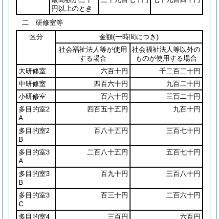
円以上のとき
二 研修室等
区分
金額
(一時間につき)
社会福祉法人等が使用
社会福祉法人等以外の
する場合
ものが使用する場合
大研修室
六百十円
千二百二十円
中研修室
四百六十円
九百二十円
小研修室
百六十円
三百二十円
多目的室2
四百五十五円
九百十円
A
多目的室2
百八十五円
三百七十円
B
多目的室3
二百八十五円
五百七十円
A
多目的室3
百九十円
三百八十円
B
多目的室3
百三十円
二百六十円
C
多目的室4
三百円
六百円