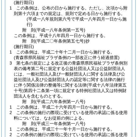
(施行期日)
1
この条例は、公布の日から施行する。
ただし、次項から附
則第十六項までの規定は、規則で定める日から施行する。
(平成一八年規則第六号で平成一八年四月一日から施
行)
附
則
(平成一八年
条例第一五号)
この条例は、平成十八年四月一日から施行する。
附
則
(平成二〇年
条例第五七号)
抄
(施行期日)
1
この条例は、平成二十年十二月一日から施行する。
(青森県県民福祉プラザ条例の一部改正に伴う経過措置)
3
第七条の規定による改正後の青森県県民福祉プラザ条例別
表の備考第二号に規定する公益社団法人又は公益財団法人
には、一般社団法人及び一般財団法人に関する法律及び公
益社団法人及び公益財団法人の認定等に関する法律の施行
に伴う関係法律の整備等に関する法律
(平成十八年法律第五
十号)
第四十二条第一項に規定する特例社団法人又は特例財
団法人を含むものとする。
附
則
(平成二六年
条例第一八号)
1
この条例は、平成二十六年四月一日から施行する。
2
この条例の施行の際現に受けている使用の承認に係る使用
料については、なお従前の例による。
附
則
(平成三一年
条例第一八号)
1
この条例は、平成三十一年十月一日から施行する。
2
この条例の施行の際現に受けている使用の承認に係る使用