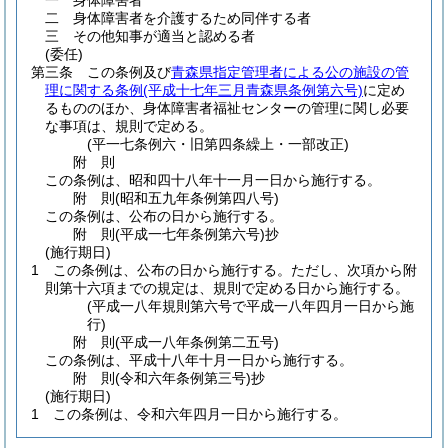
一
身体障害者
二
身体障害者を介護するため同伴する者
三
その他知事が適当と認める者
(委任)
第三条
この条例及び
青森県指定管理者による公の施設の管
理に関する条例
(平成十七年三月青森県条例第六号)
に定め
るもののほか、身体障害者福祉センターの管理に関し必要
な事項は、規則で定める。
(平一七条例六・旧第四条繰上・一部改正)
附
則
この条例は、昭和四十八年十一月一日から施行する。
附
則
(昭和五九年
条例第四八号)
この条例は、公布の日から施行する。
附
則
(平成一七年
条例第六号)
抄
(施行期日)
1
この条例は、公布の日から施行する。
ただし、次項から附
則第十六項までの規定は、規則で定める日から施行する。
(平成一八年規則第六号で平成一八年四月一日から施
行)
附
則
(平成一八年
条例第二五号)
この条例は、平成十八年十月一日から施行する。
附
則
(令和六年
条例第三号)
抄
(施行期日)
1
この条例は、令和六年四月一日から施行する。