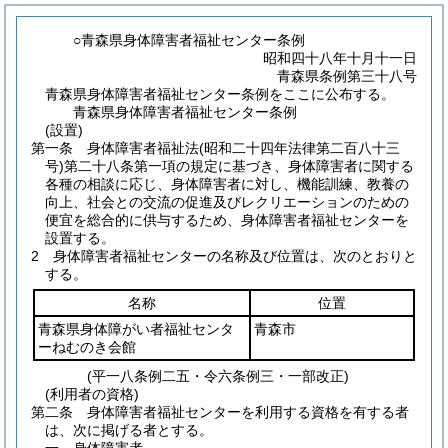
○青森県身体障害者福祉センター条例
昭和四十八年十月十一日
青森県条例第三十八号
青森県身体障害者福祉センター条例をここに公布する。
青森県身体障害者福祉センター条例
(設置)
第一条
身体障害者福祉法
(昭和二十四年法律第二百八十三
号)
第二十八条第一項の規定に基づき、身体障害者に関する
各種の相談に応じ、身体障害者に対し、機能訓練、教養の
向上、社会との交流の促進及びレクリエーションのための
便宜を総合的に供与するため、身体障害者福祉センターを
設置する。
2
身体障害者福祉センターの名称及び位置は、次のとおりと
する。
名称
位置
青森県身体障がい者福祉センタ
青森市
ーねむのき会館
(平一八条例二五・令六条例三・一部改正)
(利用者の資格)
第二条
身体障害者福祉センターを利用する資格を有する者
は、次に掲げる者とする。