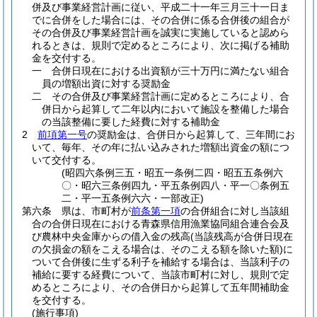
併及び事業経営計画に従い、平成二十一年三月三十一日ま
でに合併をした場合には、その合併に係る合併後の組合が
その合併及び事業経営計画を誠実に実施していると認めら
れるときは、規則で定めるところにより、次に掲げる補助
金を交付する。
一
合併日現在における出資額が三十万円に満たない組合
員の増額出資に対する奨励金
二
その合併及び事業経営計画に定めるところにより、合
併日から起算して二年以内において施設を整備した場合
の当該整備に要した経費に対する補助金
2
前項第一号
の奨励金は、合併日から起算して、三年間にお
いて、毎年、その年に払い込みされた増額出資金の額につ
いて交付する。
(昭四六条例三五・昭五一条例二四・昭五五条例六
〇・昭六三条例四九・平五条例四八・平一〇条例五
二・平一五条例六六・一部改正)
第六条
県は、市町村が
前条第一項
の合併組合に対し当該組
合の合併日現在における青森県信用漁業協同組合連合会及
び農林中央金庫からの借入金の残高
(当該残高が合併日現在
の欠損金の額をこえる場合は、そのこえる額を除いた額)
に
ついて合併後に生ずる利子を補給する場合は、当該利子の
補給に要する経費について、当該市町村に対し、規則で定
めるところにより、その合併日から起算して五年間補助金
を交付する。
(施行事項)