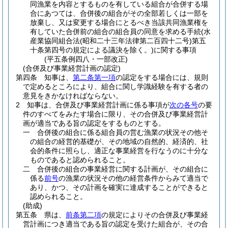
同漁業を内容とするものを有している組合が合併する場
合にあつては、合併後の組合がその全部若しくは一部を
放棄し、又は変更する場合にとるべき当該共同漁業権を
有していた合併前の組合の組合員の同意を求める手続
(水
産業協同組合法
(昭和二十三年法律第二百四十二号)
第五
十条第四号の規定による議決を除く。)
に関する事項
(平五条例四八・一部改正)
(合併及び事業経営計画の認定)
第四条
知事は、
第二条第一項
の認定をする場合には、規則
で定めるところにより、組合に関し学識経験を有する者の
意見をきかなければならない。
2
知事は、合併及び事業経営計画に係る事項が
次の各号
の要
件のすべてをみたす場合に限り、その合併及び事業経営計
画が適当である旨の認定をするものとする。
一
合併後の組合に係る組合員の営む漁業の状況その他そ
の組合の経営的基礎が、その地域の自然的、経済的、社
会的条件に照らし、適正な事業経営を行なうのに十分な
ものであると認められること。
二
合併後の組合の事業経営に関する計画が、その組合に
係る
前号
の漁業の状況その他の経営条件からみて適当で
あり、かつ、その計画を確実に達成することができると
認められること。
(助成)
第五条
県は、
前条第二項
の規定によりその合併及び事業経
営計画につき適当である旨の認定を受けた組合が、その合