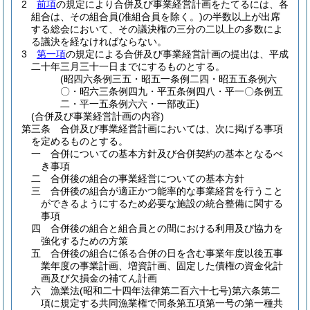
2
前項
の規定により合併及び事業経営計画をたてるには、各
組合は、その組合員
(准組合員を除く。)
の半数以上が出席
する総会において、その議決権の三分の二以上の多数によ
る議決を経なければならない。
3
第一項
の規定による合併及び事業経営計画の提出は、平成
二十年三月三十一日までにするものとする。
(昭四六条例三五・昭五一条例二四・昭五五条例六
〇・昭六三条例四九・平五条例四八・平一〇条例五
二・平一五条例六六・一部改正)
(合併及び事業経営計画の内容)
第三条
合併及び事業経営計画においては、次に掲げる事項
を定めるものとする。
一
合併についての基本方針及び合併契約の基本となるべ
き事項
二
合併後の組合の事業経営についての基本方針
三
合併後の組合が適正かつ能率的な事業経営を行うこと
ができるようにするため必要な施設の統合整備に関する
事項
四
合併後の組合と組合員との間における利用及び協力を
強化するための方策
五
合併後の組合に係る合併の日を含む事業年度以後五事
業年度の事業計画、増資計画、固定した債権の資金化計
画及び欠損金の補てん計画
六
漁業法
(昭和二十四年法律第二百六十七号)
第六条第二
項に規定する共同漁業権で同条第五項第一号の第一種共