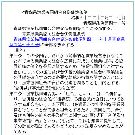
○青森県漁業協同組合合併促進条例
昭和四十二年十二月二十七日
青森県条例第四十一号
青森県漁業協同組合合併促進条例をここに公布する。
青森県漁業協同組合合併促進条例
青森県漁業協同組合合併促進条例(昭和四十一年十月青森県
条例第七十五号)
の全部を改正する。
(目的)
第一条
この条例は、適正かつ能率的な事業経営を行なうこ
とができる漁業協同組合を広範に育成して漁業に関する協
同組織の健全な発展に資するため、漁業協同組合に対する
合併についての援助及び合併後の漁業協同組合の事業経営
の基礎を確立するのに必要な助成の措置を講ずることによ
り、漁業協同組合の合併の促進を図ることを目的とする。
(合併及び事業経営計画の樹立等)
第二条
漁業協同組合
(以下「組合」という。)
は、合併によ
り、合併後の組合
(合併後存続する組合又は合併によつて設
立する組合をいう。以下同じ。)
を適正かつ能率的な事業経
営を行なうことができる組合とするため、共同して、合併
及び合併後の組合の事業経営に関する計画
(以下「合併及び
事業経営計画」という。)
をたて、これを知事に提出して、
その計画が適当であるかどうかにつき認定を求めることが
できる。