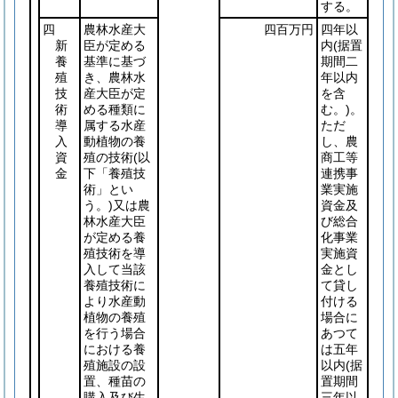
する。
四
農林水産大
四百万円
四年以
新
臣が定める
内
(据置
養
基準に基づ
期間二
殖
き、農林水
年以内
技
産大臣が定
を含
術
める種類に
む。)
。
導
属する水産
ただ
入
動植物の養
し、農
資
殖の技術
(以
商工等
金
下「養殖技
連携事
術」とい
業実施
う。)
又は農
資金及
林水産大臣
び総合
が定める養
化事業
殖技術を導
実施資
入して当該
金とし
養殖技術に
て貸し
より水産動
付ける
植物の養殖
場合に
を行う場合
あつて
における養
は五年
殖施設の設
以内
(据
置、種苗の
置期間
購入及び生
三年以