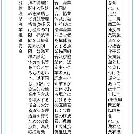
源
源の管理に
合、漁業
を含
管
関する取決
協同組
む。)
。
理
めを締結し
合、協業
ただ
型
て資源管理
体及び会
し、農
漁
措置
(漁具又
社並びに
商工等
業
は漁法の制
沿岸漁業
連携事
推
限、操業時
を営む者
業実施
進
間又は操業
を構成員
資金及
資
期間の制
とする漁
び総合
金
限、禁漁区
業協同組
化事業
域の設定、
合及び協
実施資
体長制限等
業体、認
金とし
を内容とす
定中小企
て貸し
るものをい
業者又は
付ける
う。以下同
認定中小
場合に
じ。)
を行う
企業者が
あつて
合理的な漁
団体であ
は十二
業生産方式
る場合に
年以内
を導入する
おけるそ
(据置期
場合におけ
の直接若
間五年
る資源管理
しくは間
以内を
措置を行う
接の構成
含
ための改良
員が農商
む。)
、
漁具、漁法
工等連携
農林漁
転換用漁
促進法第
業有機