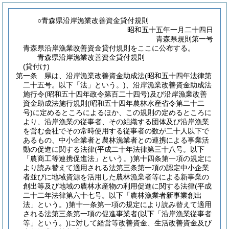
○青森県沿岸漁業改善資金貸付規則
昭和五十五年一月二十四日
青森県規則第一号
青森県沿岸漁業改善資金貸付規則をここに公布する。
青森県沿岸漁業改善資金貸付規則
(貸付け)
第一条
県は、沿岸漁業改善資金助成法
(昭和五十四年法律第
二十五号。以下「法」という。)
、沿岸漁業改善資金助成法
施行令
(昭和五十四年政令第百二十四号)
及び沿岸漁業改善
資金助成法施行規則
(昭和五十四年農林水産省令第二十二
号)
に定めるところによるほか、この規則の定めるところに
より、沿岸漁業の従事者、その組織する団体及び沿岸漁業
を営む会社でその常時使用する従事者の数が二十人以下で
あるもの、中小企業者と農林漁業者との連携による事業活
動の促進に関する法律
(平成二十年法律第三十八号。以下
「農商工等連携促進法」という。)
第十四条第一項の規定に
より読み替えて適用される法第三条第一項の認定中小企業
者並びに地域資源を活用した農林漁業者等による新事業の
創出等及び地域の農林水産物の利用促進に関する法律
(平成
二十二年法律第六十七号。以下「農林漁業者新事業創出
法」という。)
第十一条第一項の規定により読み替えて適用
される法第三条第一項の促進事業者
(以下「沿岸漁業従事者
等」という。)
に対して経営等改善資金、生活改善資金及び