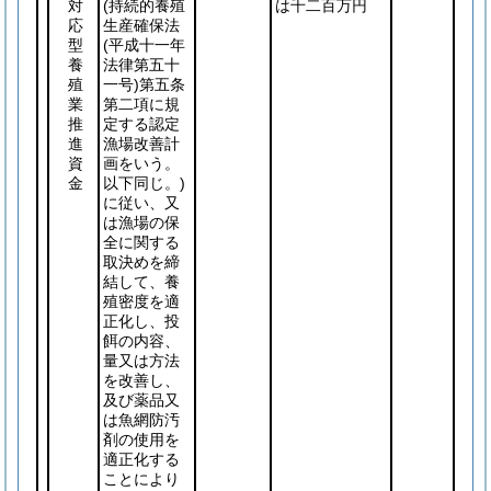
対
(持続的養殖
は千二百万円
応
生産確保法
型
(平成十一年
養
法律第五十
殖
一号)
第五条
業
第二項に規
推
定する認定
進
漁場改善計
資
画をいう。
金
以下同じ。)
に従い、又
は漁場の保
全に関する
取決めを締
結して、養
殖密度を適
正化し、投
餌の内容、
量又は方法
を改善し、
及び薬品又
は魚網防汚
剤の使用を
適正化する
ことにより