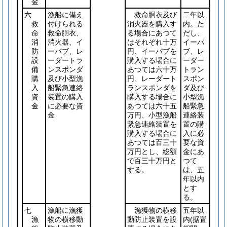
金
六
漁船に備え
救命胴衣及び
二年以
救
付けられる
消火器を購入す
内。た
命
救命胴衣、
る場合にあつて
だし、
消
消火器、イ
はそれぞれ十万
イーパ
防
ーパブ、レ
円、イーパブを
ブ、レ
設
ーダートラ
購入する場合に
ーダー
備
ンスポンダ
あつては六十万
トラン
購
及び小型漁
円、レーダート
スポン
入
船緊急連絡
ランスポンダを
ダ及び
資
装置の購入
購入する場合に
小型漁
金
に必要な資
あつては六十五
船緊急
金
万円、小型漁船
連絡装
緊急連絡装置を
置の購
購入する場合に
入に必
あつては百三十
要な資
万円とし、総額
金にあ
で百三十万円と
つて
する。
は、五
年以内
とす
る。
七
漁船に漁獲
漁獲物の横移
五年以
漁
物の横移動
動防止装置を設
内
(据置