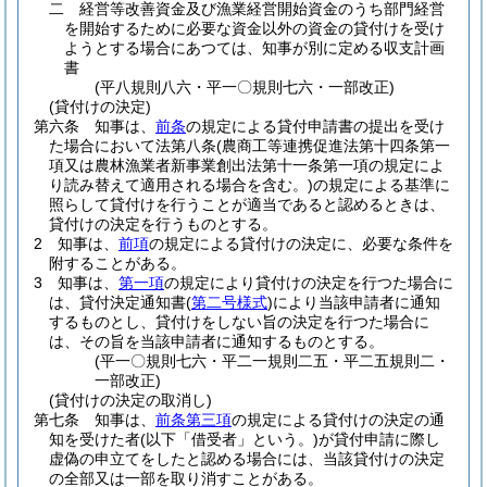
二
経営等改善資金及び漁業経営開始資金のうち部門経営
を開始するために必要な資金以外の資金の貸付けを受け
ようとする場合にあつては、知事が別に定める収支計画
書
(平八規則八六・平一〇規則七六・一部改正)
(貸付けの決定)
第六条
知事は、
前条
の規定による貸付申請書の提出を受け
た場合において法第八条
(農商工等連携促進法第十四条第一
項又は農林漁業者新事業創出法第十一条第一項の規定によ
り読み替えて適用される場合を含む。)
の規定による基準に
照らして貸付けを行うことが適当であると認めるときは、
貸付けの決定を行うものとする。
2
知事は、
前項
の規定による貸付けの決定に、必要な条件を
附することがある。
3
知事は、
第一項
の規定により貸付けの決定を行つた場合に
は、貸付決定通知書
(
第二号様式
)
により当該申請者に通知
するものとし、貸付けをしない旨の決定を行つた場合に
は、その旨を当該申請者に通知するものとする。
(平一〇規則七六・平二一規則二五・平二五規則二・
一部改正)
(貸付けの決定の取消し)
第七条
知事は、
前条第三項
の規定による貸付けの決定の通
知を受けた者
(以下「借受者」という。)
が貸付申請に際し
虚偽の申立てをしたと認める場合には、当該貸付けの決定
の全部又は一部を取り消すことがある。