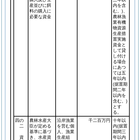
産並びに餌
内を含
料の購入に
む。)
、
必要な資金
農林漁
業有機
物資源
生産措
置実施
資金と
して貸
し付け
る場合
にあつ
ては五
年以内
(据置期
間二年
以内を
含む。)
とす
る。
四の
農林水産大
沿岸漁業
千二百万円
十年以
二
臣が定める
を営む個
内
(据置
基準に基づ
人、漁業
期間三
資
き、水産資
生産組
年以内