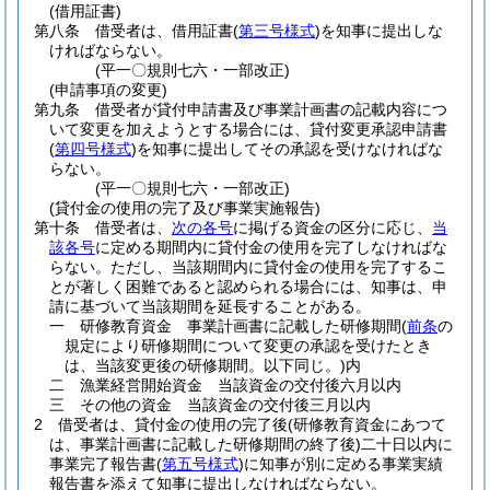
(借用証書)
第八条
借受者は、借用証書
(
第三号様式
)
を知事に提出しな
ければならない。
(平一〇規則七六・一部改正)
(申請事項の変更)
第九条
借受者が貸付申請書及び事業計画書の記載内容につ
いて変更を加えようとする場合には、貸付変更承認申請書
(
第四号様式
)
を知事に提出してその承認を受けなければな
らない。
(平一〇規則七六・一部改正)
(貸付金の使用の完了及び事業実施報告)
第十条
借受者は、
次の各号
に掲げる資金の区分に応じ、
当
該各号
に定める期間内に貸付金の使用を完了しなければな
らない。
ただし、当該期間内に貸付金の使用を完了するこ
とが著しく困難であると認められる場合には、知事は、申
請に基づいて当該期間を延長することがある。
一
研修教育資金 事業計画書に記載した研修期間
(
前条
の
規定により研修期間について変更の承認を受けたとき
は、当該変更後の研修期間。以下同じ。)
内
二
漁業経営開始資金 当該資金の交付後六月以内
三
その他の資金 当該資金の交付後三月以内
2
借受者は、貸付金の使用の完了後
(研修教育資金にあつて
は、事業計画書に記載した研修期間の終了後)
二十日以内に
事業完了報告書
(
第五号様式
)
に知事が別に定める事業実績
報告書を添えて知事に提出しなければならない。