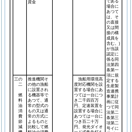
である
資金
場合に
あつて
は、そ
の直接
又は間
接の構
成員を
含む。)
が当該
認定に
係る同
法第四
条第一
項に規
三の
推進機関そ
漁船用環境高
定する
二
の他の漁船
度対応機関を設
生産製
に設置され
置する場合にあ
造連携
燃
る機器等で
つては一台につ
事業計
料
あつて、通
き二千四百万
画に従
油
常の型式の
円、定速装置を
つて同
消
もの又は通
設置する場合に
法第二
費
常の方式に
あつては一台に
条第三
節
よるものと
つき百二十万
項第二
減
比較して燃
円、発光ダイオ
号イに