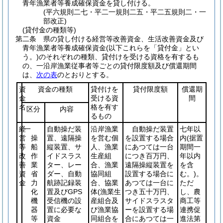
青年漁業者等養成確保資金を貸し付ける。
(平六規則二七・平二一規則二五・平二五規則二・一
部改正)
(貸付金の種類等)
第二条
県の貸し付ける経営等改善資金、生活改善資金及び
青年漁業者等養成確保資金
(以下これらを「貸付金」とい
う。)
のそれぞれの種類、貸付けを受ける資格を有するも
の、一沿岸漁業従事者等ごとの貸付限度額及び償還期間
は、
次の表
のとおりとする。
資
資金の種類
貸付けを
貸付限度額
償還期
金
受ける資
間
名
格を有す
区分
内容
るもの
経
一
自動操だ装
沿岸漁業
自動操だ装置
七年以
営
操
置、遠隔操
を営む個
を設置する場合
内
(据置
等
船
縦装置、サ
人、漁業
にあつては一台
期間一
改
作
イドスラス
生産組
につき百万円、
年以内
善
業
ター、レー
合、漁業
遠隔操縦装置を
を含
資
省
ダー、自動
協同組
設置する場合に
む。)
。
金
力
航跡記録装
合、協業
あつては一台に
ただ
化
置及びGPS
体
(漁業生
つき五十万円、
し、農
機
受信機の設
産組合及
サイドスラスタ
商工等
器
置に必要な
び漁業協
ーを設置する場
連携促
等
資金
同組合を
合にあつては一
進法第