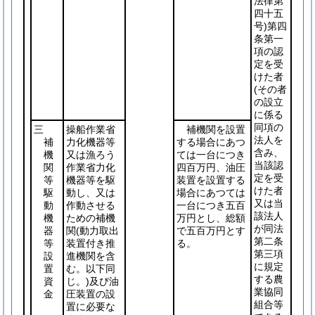
法律第
四十五
号)
第四
条第一
項の認
定を受
けた者
(その者
の設立
に係る
同項の
三
操船作業省
補機関を設置
法人を
補
力化機器等
する場合にあつ
含み、
機
又は漁ろう
ては一台につき
当該認
関
作業省力化
四百万円、油圧
定を受
等
機器等を駆
装置を設置する
けた者
駆
動し、又は
場合にあつては
又は当
動
作動させる
一台につき五百
該法人
機
ための補機
万円とし、総額
が同法
器
関
(動力取出
で五百万円とす
第二条
等
装置付き推
る。
第三項
設
進機関を含
に規定
置
む。以下同
する農
資
じ。)
及び油
業協同
金
圧装置の設
組合等
置に必要な