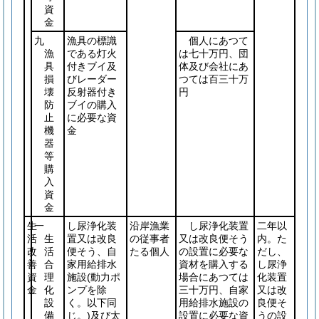
資
金
九
漁具の標識
個人にあつて
漁
である灯火
は七十万円、団
具
付きブイ及
体及び会社にあ
損
びレーダー
つては百三十万
壊
反射器付き
円
防
ブイの購入
止
に必要な資
機
金
器
等
購
入
資
金
生
一
し尿浄化装
沿岸漁業
し尿浄化装置
二年以
活
生
置又は改良
の従事者
又は改良便そう
内。た
改
活
便そう、自
たる個人
の設置に必要な
だし、
善
合
家用給排水
資材を購入する
し尿浄
資
理
施設
(動力ポ
場合にあつては
化装置
金
化
ンプを除
三十万円、自家
又は改
設
く。以下同
用給排水施設の
良便そ
備
じ。)
及び太
設置に必要な資
うの設