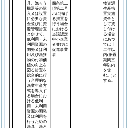
具、漁ろう
四条第二
物資源
機器等の購
項第二号
生産措
入又は設置
ハに掲げ
置実施
に必要な資
る措置を
資金と
金並びに資
行う場合
して貸
源管理措置
における
し付け
と併せて、
当該認定
る場合
低利用・未
中小企業
にあつ
利用資源の
者並びに
ては十
開発又は利
促進事業
二年以
用及び漁獲
者
内
(据置
物の付加価
期間三
値の向上を
年以内
図る措置を
を含
総合的に行
む。)
と
う合理的な
する。
漁業生産方
式を導入す
る場合にお
ける低利
用・未利用
資源の開発
又は利用を
行うための
漁具、漁ろ