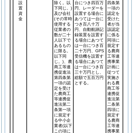
設
除く。以
台につき四百万
四条第
置
下同じ。)
円、レーダーを
一項の
資
及び会社
設置する場合に
認定を
金
(その常時
あつては一台に
受けた
使用する
つき百八十万
者が当
従業者の
円、自動航跡記
該認定
数が二十
録装置を設置す
に係る
人以下で
る場合にあつて
同項に
あるもの
は一台につき百
規定す
に限る。
二十万円、GPS
る農商
以下同
受信機を設置す
工等連
じ。)
、農
る場合にあつて
携事業
商工等連
は一台につき百
計画に
携促進法
三十万円とし、
従つて
第四条第
総額で五百万円
実施さ
一項の認
とする。
れる農
定を受け
商工等
た農商工
連携促
等連携促
進法第
進法第二
二条第
条第一項
四項に
に規定す
規定す
る中小企
る農商
業者
(以下
工等連
この項に
携事業