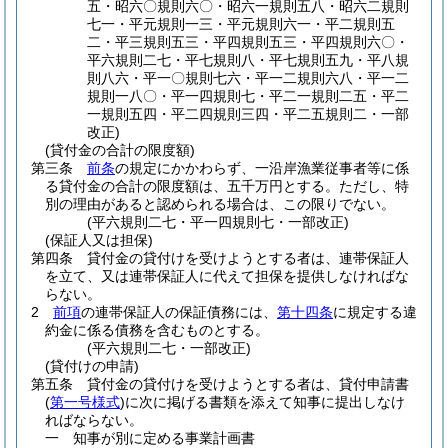
五・昭六〇規則六〇・昭六一規則五八・昭六二規則
七一・平元規則一三・平元規則六一・平二規則五
二・平三規則五三・平四規則五三・平四規則六〇・
平六規則二七・平七規則八・平七規則五九・平八規
則八六・平一〇規則七六・平一二規則六八・平一二
規則一八〇・平一四規則七・平二一規則二五・平二
一規則五四・平二四規則三四・平二五規則二・一部
改正)
(貸付金の合計の限度額)
第三条
前条
の規定にかかわらず、一沿岸漁業従事者等に係
る貸付金の合計の限度額は、五千万円とする。
ただし、特
別の理由があると認められる場合は、この限りでない。
(平六規則二七・平一四規則七・一部改正)
(保証人又は担保)
第四条
貸付金の貸付けを受けようとする者は、連帯保証人
を立て、又は連帯保証人に代えて担保を提供しなければな
らない。
2
前項
の連帯保証人の保証債務には、
第十四条
に規定する違
約金に係る債務を含むものとする。
(平六規則二七・一部改正)
(貸付けの申請)
第五条
貸付金の貸付けを受けようとする者は、貸付申請書
(
第一号様式
)
に次に掲げる書類を添えて知事に提出しなけ
ればならない。
一
知事が別に定める事業計画書