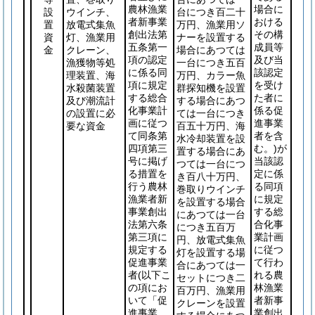
農林漁業
場合に
設
ウインチ、
台につき百二十
者新事業
おける
置
放電式集魚
万円、漁業用ソ
創出法第
その構
資
灯、漁業用
ナーを設置する
五条第一
成員等
金
クレーン、
場合にあつては
項の認定
及び当
漁獲物等処
一台につき五百
に係る同
該認定
理装置、海
万円、カラー魚
項に規定
を受け
水殺菌装置
群探知機を設置
する総合
た者に
及び潮流計
する場合にあつ
化事業計
係る促
の設置に必
ては一台につき
画に従つ
進事業
要な資金
百五十万円、海
て同条第
者を含
水冷却装置を設
四項第三
む。)
が
置する場合にあ
号に掲げ
当該認
つては一台につ
る措置を
定に係
き百八十万円、
行う農林
る同項
巻取りウインチ
漁業者新
に規定
を設置する場合
事業創出
する総
にあつては一台
法第六条
合化事
につき五百万
第三項に
業計画
円、放電式集魚
規定する
に従つ
灯を設置する場
促進事業
て行わ
合にあつては一
者
(以下こ
れる農
セットにつき二
の項にお
林漁業
百万円、漁業用
いて「促
者新事
クレーンを設置
進事業
業創出