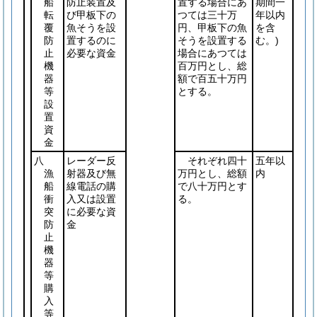
船
防止装置及
置する場合にあ
期間一
転
び甲板下の
つては三十万
年以内
覆
魚そうを設
円、甲板下の魚
を含
防
置するのに
そうを設置する
む。)
止
必要な資金
場合にあつては
機
百万円とし、総
器
額で百五十万円
等
とする。
設
置
資
金
八
レーダー反
それぞれ四十
五年以
漁
射器及び無
万円とし、総額
内
船
線電話の購
で八十万円とす
衝
入又は設置
る。
突
に必要な資
防
金
止
機
器
等
購
入
等