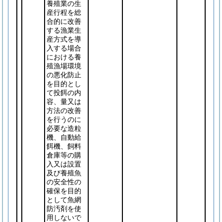
養殖業の生
産行程を総
合的に改善
する漁業生
産方式を導
入する場合
における養
殖漁場環境
の悪化防止
を目的とし
て投餌の内
容、量又は
方法の改善
を行うのに
必要な造粒
機、自動給
餌機、飼料
倉庫等の購
入又は設置
及び養殖魚
の安全性の
確保を目的
として魚網
防汚剤を使
用しないで