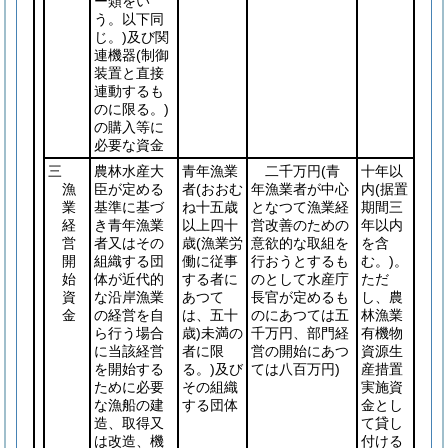
ー類をい
う。以下同
じ。)
及び関
連機器
(制御
装置と直接
連動するも
のに限る。)
の購入等に
必要な資金
三
農林水産大
青年漁業
二千万円
(青
十年以
漁
臣が定める
者
(おおむ
年漁業者が中心
内
(据置
業
基準に基づ
ね十五歳
となつて漁業経
期間三
経
き青年漁業
以上四十
営改善のための
年以内
営
者又はその
歳
(漁業労
意欲的な取組を
を含
開
組織する団
働に従事
行おうとするも
む。)
。
始
体が近代的
する者に
のとして水産庁
ただ
資
な沿岸漁業
あつて
長官が定めるも
し、農
金
の経営を自
は、五十
のにあつては五
林漁業
ら行う場合
歳)
未満の
千万円、部門経
有機物
に当該経営
者に限
営の開始にあつ
資源生
を開始する
る。)
及び
ては八百万円)
産措置
ために必要
その組織
実施資
な漁船の建
する団体
金とし
造、取得又
て貸し
は改造、機
付ける