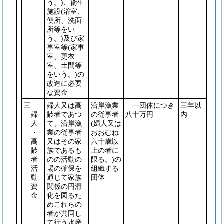
う。)
、衛生
施設
(浴室、
便所、洗面
所等をい
う。)
及び家
事室等
(家事
室、更衣
室、土間等
をいう。)
の
改造に必要
な資金
三
婦人又は高
沿岸漁業
一団体につき
三年以
婦
齢者であつ
の従事者
八十万円
内
人
て、沿岸漁
(婦人又は
・
業の従事者
おおむね
高
又はその家
六十歳以
齢
族であるも
上の者に
者
のの活動の
限る。)
の
活
場の確保を
組織する
動
通じて家族
団体
資
関係の円滑
金
化を図るた
めこれらの
者が共同し
て行う水産