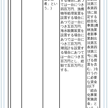
する場合にあつ
者」とい
法第三
ては一台につき
う。)
条第四
四百万円、漁獲
項に規
物等処理装置を
定する
設置する場合に
総合化
あつては一台に
事業
(農
つき五百万円、
林漁業
海水殺菌装置を
者新事
設置する場合に
業創出
あつては一台に
法第五
つき三百万円、
条第四
潮流計を設置す
項第三
る場合にあつて
号に掲
は一台につき五
げる措
百万円とし、総
置を含
額で五百万円と
む。)
を
する。
行うの
に必要
な資金
(以下
「総合
化事業
実施資
金」と
いう。)