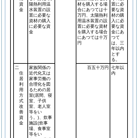
資
陽熱利用温
材を購入する場
置に必
金
水装置の設
合にあつては十
要な資
置に必要な
万円、太陽熱利
材の購
資材の購入
用温水装置の設
入に必
に必要な資
置に必要な資材
要な資
金
を購入する場合
金にあ
にあつては十万
つて
円
は、三
年以内
とす
る。
二
家族関係の
百五十万円
七年以
住
近代化又は
内
居
家事労働の
利
合理化を図
用
るための居
方
室
(居間、寝
式
室、子供
改
室、老人室
善
等をい
資
う。)
、炊事
金
施設
(炊事
場、食事室
等をい