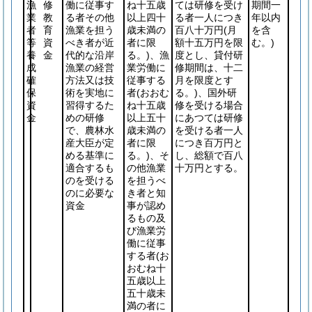
漁
修
働に従事す
ね十五歳
ては研修を受け
期間一
業
教
る者その他
以上四十
る者一人につき
年以内
者
育
漁業を担う
歳未満の
百八十万円
(月
を含
等
資
べき者が近
者に限
額十五万円を限
む。)
養
金
代的な沿岸
る。)
、漁
度とし、貸付研
成
漁業の経営
業労働に
修期間は、十二
確
方法又は技
従事する
月を限度とす
保
術を実地に
者
(おおむ
る。)
、国外研
資
習得するた
ね十五歳
修を受ける場合
金
めの研修
以上五十
にあつては研修
で、農林水
歳未満の
を受ける者一人
産大臣が定
者に限
につき百万円と
める基準に
る。)
、そ
し、総額で百八
適合するも
の他漁業
十万円とする。
のを受ける
を担うべ
のに必要な
き者と知
資金
事が認め
るもの及
び漁業労
働に従事
する者
(お
おむね十
五歳以上
五十歳未
満の者に