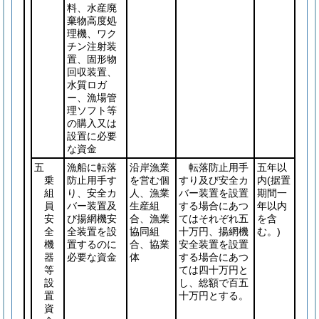
料、水産廃
棄物高度処
理機、ワク
チン注射装
置、固形物
回収装置、
水質ロガ
ー、漁場管
理ソフト等
の購入又は
設置に必要
な資金
五
漁船に転落
沿岸漁業
転落防止用手
五年以
乗
防止用手す
を営む個
すり及び安全カ
内
(据置
組
り、安全カ
人、漁業
バー装置を設置
期間一
員
バー装置及
生産組
する場合にあつ
年以内
安
び揚網機安
合、漁業
てはそれぞれ五
を含
全
全装置を設
協同組
十万円、揚網機
む。)
機
置するのに
合、協業
安全装置を設置
器
必要な資金
体
する場合にあつ
等
ては四十万円と
設
し、総額で百五
置
十万円とする。
資