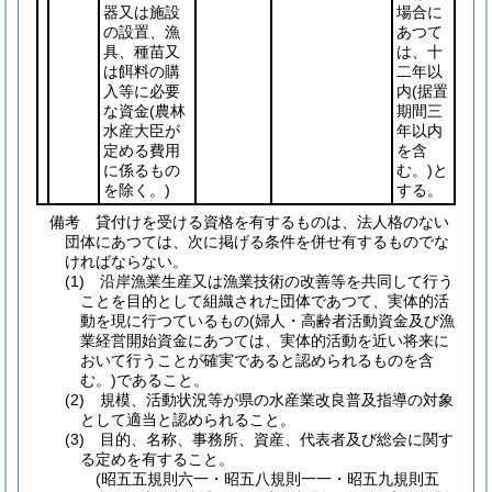
器又は施設
場合に
の設置、漁
あつて
具、種苗又
は、十
は餌料の購
二年以
入等に必要
内
(据置
な資金
(農林
期間三
水産大臣が
年以内
定める費用
を含
に係るもの
む。)
と
を除く。)
する。
備考 貸付けを受ける資格を有するものは、法人格のない
団体にあつては、次に掲げる条件を併せ有するものでな
ければならない。
(1)
沿岸漁業生産又は漁業技術の改善等を共同して行う
ことを目的として組織された団体であつて、実体的活
動を現に行つているもの
(婦人・高齢者活動資金及び漁
業経営開始資金にあつては、実体的活動を近い将来に
おいて行うことが確実であると認められるものを含
む。)
であること。
(2)
規模、活動状況等が県の水産業改良普及指導の対象
として適当と認められること。
(3)
目的、名称、事務所、資産、代表者及び総会に関す
る定めを有すること。
(昭五五規則六一・昭五八規則一一・昭五九規則五