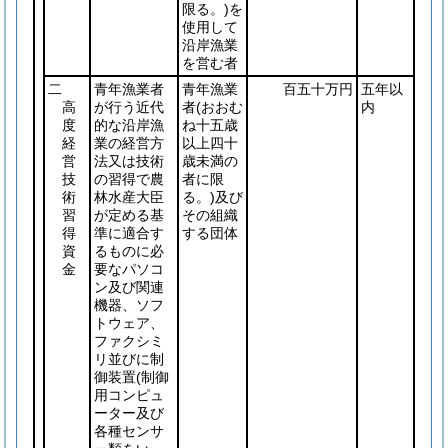
限る。)
を
使用して
沿岸漁業
を営む者
二
青年漁業者
青年漁業
百五十万円
五年以
高
が行う近代
者
(おおむ
内
度
的な沿岸漁
ね十五歳
経
業の経営方
以上四十
営
法又は技術
歳未満の
技
の習得で農
者に限
術
林水産大臣
る。)
及び
習
が定める基
その組織
得
準に適合す
する団体
資
るものに必
金
要なパソコ
ン及び関連
機器、ソフ
トウェア、
ファクシミ
リ並びに制
御装置
(制御
用コンピュ
ーター及び
各種センサ