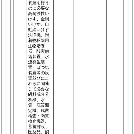
養殖を行う
のに必要な
高耐波性い
けす、金網
いけす、自
動網いけす
洗浄機、附
着物駆除用
生物培養
器、酸素供
給装置、水
流発生装
置、ばつ気
装置等の設
置並びにこ
れらに関連
して必要な
餌料成分分
析機、水
質・底質測
定機、残留
検査・肉質
検査機器、
蓄養施設、
医薬品、飼