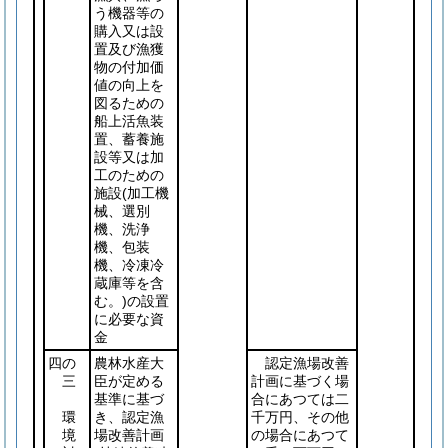
う機器等の
購入又は設
置及び漁獲
物の付加価
値の向上を
図るための
船上活魚装
置、蓄養施
設等又は加
工のための
施設
(加工機
械、選別
機、洗浄
機、包装
機、冷凍冷
蔵庫等を含
む。)
の設置
に必要な資
金
四の
農林水産大
認定漁場改善
三
臣が定める
計画に基づく場
基準に基づ
合にあつては二
環
き、認定漁
千万円、その他
境
場改善計画
の場合にあつて