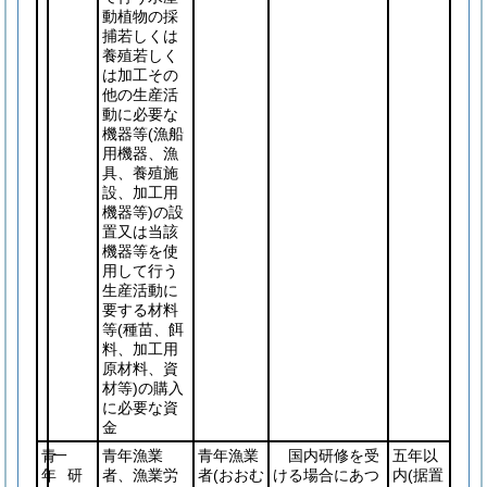
動植物の採
捕若しくは
養殖若しく
は加工その
他の生産活
動に必要な
機器等
(漁船
用機器、漁
具、養殖施
設、加工用
機器等)
の設
置又は当該
機器等を使
用して行う
生産活動に
要する材料
等
(種苗、餌
料、加工用
原材料、資
材等)
の購入
に必要な資
金
青
一
青年漁業
青年漁業
国内研修を受
五年以
年
研
者、漁業労
者
(おおむ
ける場合にあつ
内
(据置