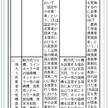
おいて
を実施
「認定中
するの
小企業
に必要
者」とい
な資金
う。)
又は
(以下
認定中小
「農商
企業者が
工等連
団体であ
携事業
る場合に
実施資
おけるそ
金」と
の直接若
いう。)
しくは間
及び農
接の構成
林漁業
員が農商
者新事
二
動力式つり
動力式つり機
工等連携
業創出
漁
機、ライン
を設置する場合
促進法第
法第五
ろ
ホーラー等
にあつては五百
四条第二
条第一
う
の揚縄機、
万円、ラインホ
項第二号
項の認
作
ネットホー
ーラー等の揚縄
ハに掲げ
定を受
業
ラー等の揚
機を設置する場
る措置を
けた者
省
網機、漁業
合にあつては一
行う場合
(当該認
力
用ソナー、
台につき百二十
における
定を受
化
カラー魚群
万円、ネットホ
当該認定
けた者
機
探知機、海
ーラー等の揚網
中小企業
が団体
器
水冷却装
機を設置する場
者並びに
である
等
置、巻取り
合にあつては一