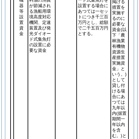
機
料油の消費
ード式集魚灯を
掲げる
器
が節減され
設置する場合に
措置を
等
る漁船用環
あつては一セッ
実施す
設
境高度対応
トにつき千三百
るのに
置
機関、定速
万円とし、総額
必要な
資
装置及び発
で二千五百万円
資金
(以
金
光ダイオー
とする。
下「農
ド式集魚灯
林漁業
の設置に必
有機物
要な資金
資源生
産措置
実施資
金」と
いう。)
として
貸し付
ける場
合にあ
つては
九年以
内
(据置
期間一
年以内
を含
む。)
と