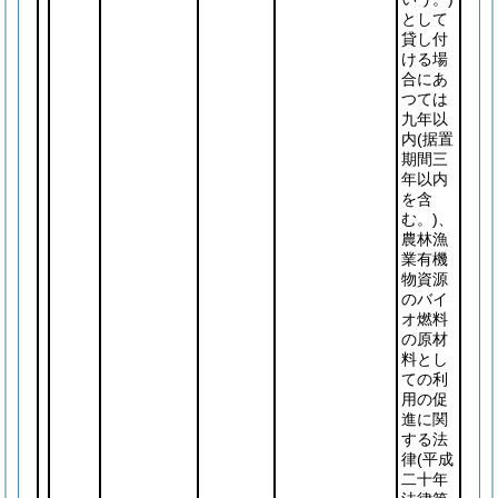
として
貸し付
ける場
合にあ
つては
九年以
内
(据置
期間三
年以内
を含
む。)
、
農林漁
業有機
物資源
のバイ
オ燃料
の原材
料とし
ての利
用の促
進に関
する法
律
(平成
二十年