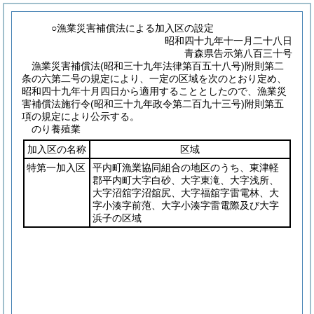
○漁業災害補償法による加入区の設定
昭和四十九年十一月二十八日
青森県告示第八百三十号
漁業災害補償法
(昭和三十九年法律第百五十八号)
附則第二
条の六第二号の規定により、一定の区域を次のとおり定め、
昭和四十九年十月四日から適用することとしたので、漁業災
害補償法施行令
(昭和三十九年政令第二百九十三号)
附則第五
項の規定により公示する。
のり養殖業
加入区の名称
区域
特第一加入区
平内町漁業協同組合の地区のうち、東津軽
郡平内町大字白砂、大字東滝、大字浅所、
大字沼舘字沼舘尻、大字福舘字雷電林、大
字小湊字前萢、大字小湊字雷電際及び大字
浜子の区域