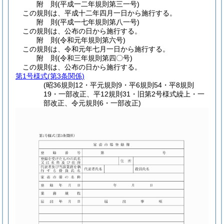
附
則
(平成一二年
規則第三一号)
この規則は、平成十二年四月一日から施行する。
附
則
(平成一七年
規則第八一号)
この規則は、公布の日から施行する。
附
則
(令和元年
規則第六号)
この規則は、令和元年七月一日から施行する。
附
則
(令和三年
規則第四〇号)
この規則は、公布の日から施行する。
第1号様式
(第3条関係)
(昭36規則12・平元規則9・平6規則54・平8規則
19・一部改正、平12規則31・旧第2号様式繰上・一
部改正、令元規則6・一部改正)