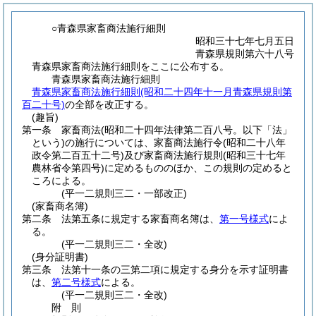
○青森県家畜商法施行細則
昭和三十七年七月五日
青森県規則第六十八号
青森県家畜商法施行細則をここに公布する。
青森県家畜商法施行細則
青森県家畜商法施行細則(昭和二十四年十一月青森県規則第
百二十号)
の全部を改正する。
(趣旨)
第一条
家畜商法
(昭和二十四年法律第二百八号。以下「法」
という)
の施行については、家畜商法施行令
(昭和二十八年
政令第二百五十二号)
及び家畜商法施行規則
(昭和三十七年
農林省令第四号)
に定めるもののほか、この規則の定めると
ころによる。
(平一二規則三二・一部改正)
(家畜商名簿)
第二条
法第五条に規定する家畜商名簿は、
第一号様式
によ
る。
(平一二規則三二・全改)
(身分証明書)
第三条
法第十一条の三第二項に規定する身分を示す証明書
は、
第二号様式
による。
(平一二規則三二・全改)
附
則