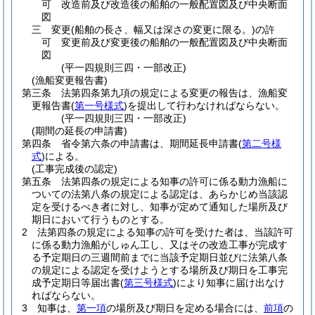
可 改造前及び改造後の船舶の一般配置図及び中央断面
図
三
変更
(船舶の長さ、幅又は深さの変更に限る。)
の許
可 変更前及び変更後の船舶の一般配置図及び中央断面
図
(平一四規則三四・一部改正)
(漁船変更報告書)
第三条
法第四条第九項の規定による変更の報告は、漁船変
更報告書
(
第一号様式
)
を提出して行わなければならない。
(平一四規則三四・一部改正)
(期間の延長の申請書)
第四条
省令第六条の申請書は、期間延長申請書
(
第二号様
式
)
による。
(工事完成後の認定)
第五条
法第四条の規定による知事の許可に係る動力漁船に
ついての法第八条の規定による認定は、あらかじめ当該認
定を受けるべき者に対し、知事が定めて通知した場所及び
期日において行うものとする。
2
法第四条の規定による知事の許可を受けた者は、当該許可
に係る動力漁船がしゅん工し、又はその改造工事が完成す
る予定期日の三週間前までに当該予定期日並びに法第八条
の規定による認定を受けようとする場所及び期日を工事完
成予定期日等届出書
(
第三号様式
)
により知事に届け出なけ
ればならない。
3
知事は、
第一項
の場所及び期日を定める場合には、
前項
の