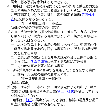
届出に係る事項を参酌するものとする。
4
知事は、法第四条の規定による知事の許可に係る動力漁船
につき法第八条の規定による認定をしたときは、その職員
に当該認定を受けた者に対し、漁船認定通知書
(
第四号様
式
)
を交付させるものとする。
(平一四規則三四・一部改正)
(漁船の登録の申請書の添付書類)
第六条
法第十条第二項の申請書には、省令第九条第二項か
ら第四項までに規定する書類のほか、次に掲げる書類を添
付しなければならない。
一
総トン数二十トン未満の漁船にあっては、申請者の住
所及び氏名又は名称を証する書類並びに所有権の得喪変
更を証する書類
二
法第八条の規定による知事の認定を受けた動力漁船に
あっては、
前条第四項
に規定する漁船認定通知書
三
その他知事が必要と認める書類
2
省令第九条第四項の登録票を返納したことを証する書面
は、抹消した漁船の登録の謄本とする。
(平一四規則三四・一部改正)
(検認の届出)
第七条
省令第十一条の二第二項の規定による届出は、動力
(無動力)
漁船検認場所等届出書
(
第五号様式
)
を提出して行わ
なければならない。
2
知事は、
前項
の届出があったときは、検認の場所及び期日
を当該届出者に通知するものとする。