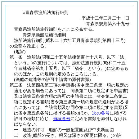
○青森県漁船法施行細則
平成十二年三月二十一日
青森県規則第六十九号
青森県漁船法施行細則をここに公布する。
青森県漁船法施行細則
漁船法施行細則(昭和二十六年五月青森県規則第四十三号)
の全部を改正する。
(趣旨)
第一条
漁船法
(昭和二十五年法律第百七十八号。以下「法」
という。)
の施行については、漁船法施行規則
(昭和二十五
年農林省令第九十五号。以下「省令」という。)
に定めるも
ののほか、この規則の定めるところによる。
(漁船の建造等の許可申請書の添付書類)
第二条
法第四条第三項の申請書
(省令第三条第一項の規定の
適用がある場合にあっては、同条第二項に規定する申請書)
又は法第四条第六項の許可の申請書には、省令第二条第二
項に規定する書類
(省令第三条第一項の規定の適用がある場
合にあっては、当該書類及び同条第二項に規定する書類)
又
は省令第五条各号に掲げる書類のほか、
次の各号
に掲げる
許可の種類に応じ、
当該各号
に定める書類を添付しなけれ
ばならない。
一
建造の許可 船舶の一般配置図及び中央断面図
二
改造
(船舶の長さ、幅又は深さの変更に限る。)
の許