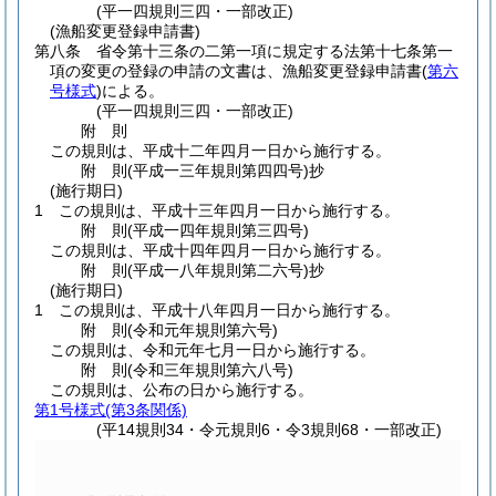
(平一四規則三四・一部改正)
(漁船変更登録申請書)
第八条
省令第十三条の二第一項に規定する法第十七条第一
項の変更の登録の申請の文書は、漁船変更登録申請書
(
第六
号様式
)
による。
(平一四規則三四・一部改正)
附
則
この規則は、平成十二年四月一日から施行する。
附
則
(平成一三年
規則第四四号)
抄
(施行期日)
1
この規則は、平成十三年四月一日から施行する。
附
則
(平成一四年
規則第三四号)
この規則は、平成十四年四月一日から施行する。
附
則
(平成一八年
規則第二六号)
抄
(施行期日)
1
この規則は、平成十八年四月一日から施行する。
附
則
(令和元年
規則第六号)
この規則は、令和元年七月一日から施行する。
附
則
(令和三年
規則第六八号)
この規則は、公布の日から施行する。
第1号様式
(第3条関係)
(平14規則34・令元規則6・令3規則68・一部改正)