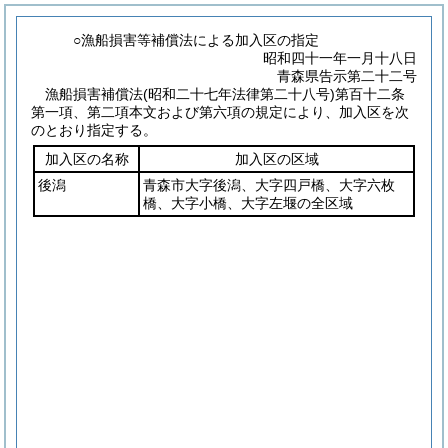
○漁船損害等補償法による加入区の指定
昭和四十一年一月十八日
青森県告示第二十二号
漁船損害補償法
(昭和二十七年法律第二十八号)
第百十二条
第一項、第二項本文および第六項の規定により、加入区を次
のとおり指定する。
加入区の名称
加入区の区域
後潟
青森市大字後潟、大字四戸橋、大字六枚
橋、大字小橋、大字左堰の全区域