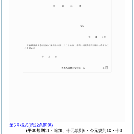
第5号様式
(第22条関係)
(平30規則11・追加、令元規則6・令元規則10・令3