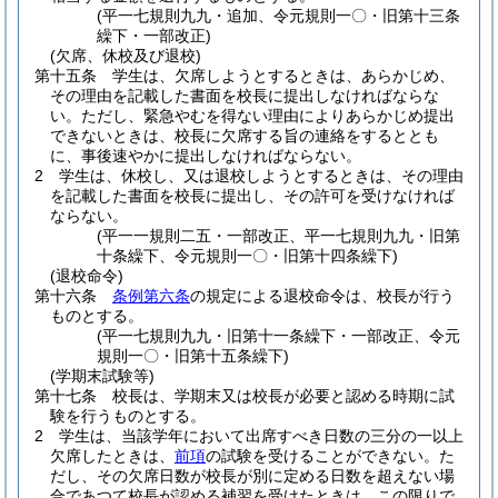
(平一七規則九九・追加、令元規則一〇・旧第十三条
繰下・一部改正)
(欠席、休校及び退校)
第十五条
学生は、欠席しようとするときは、あらかじめ、
その理由を記載した書面を校長に提出しなければならな
い。
ただし、緊急やむを得ない理由によりあらかじめ提出
できないときは、校長に欠席する旨の連絡をするととも
に、事後速やかに提出しなければならない。
2
学生は、休校し、又は退校しようとするときは、その理由
を記載した書面を校長に提出し、その許可を受けなければ
ならない。
(平一一規則二五・一部改正、平一七規則九九・旧第
十条繰下、令元規則一〇・旧第十四条繰下)
(退校命令)
第十六条
条例第六条
の規定による退校命令は、校長が行う
ものとする。
(平一七規則九九・旧第十一条繰下・一部改正、令元
規則一〇・旧第十五条繰下)
(学期末試験等)
第十七条
校長は、学期末又は校長が必要と認める時期に試
験を行うものとする。
2
学生は、当該学年において出席すべき日数の三分の一以上
欠席したときは、
前項
の試験を受けることができない。
た
だし、その欠席日数が校長が別に定める日数を超えない場
合であつて校長が認める補習を受けたときは、この限りで