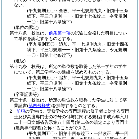
ない。
(平九規則五〇・全改、平一七規則九九・旧第十三条
繰下、平三〇規則一一・旧第十七条繰上、令元規則
一〇・旧第十六条繰下)
(単位の認定)
第十八条
校長は、
前条第一項
の試験に合格した科目につい
て単位を認定するものとする。
(平九規則五〇・追加、平一七規則九九・旧第十四条
繰下、平三〇規則一一・旧第十八条繰上、令元規則
一〇・旧第十七条繰下)
(進級)
第十九条
校長は、所定の単位数を取得した第一学年の学生
について、第二学年への進級を認めるものとする。
(平九規則五〇・追加、平一七規則九九・旧第十五条
繰下、平三〇規則一一・旧第十九条繰上、令元規則
一〇・旧第十八条繰下)
(卒業証書等)
第二十条
校長は、所定の単位数を取得した学生に対して卒
業証書
(
第四号様式
)
を授与するものとする。
2
前項
の学生は、専修学校の専門課程の修了者に対する専門
士及び高度専門士の称号の付与に関する規程
(平成六年六月
二十一日文部省告示第八十四号)
第二条の規定により専門士
(農業専門課程)
と称することができる。
(平九規則五〇・旧第十四条繰下・一部改正、平一四