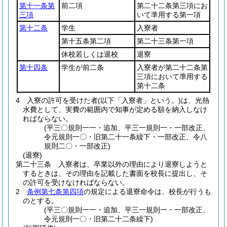
第十一条第
前二項
第二十二条第三項にお
三項
いて準用する第一項
第十二条
学生
入寮者
第十五条第二項
第二十三条第一項
休校若しくは退校
退寮
第十四条
学生が前二条
入寮者が第二十二条第
三項において準用する
第十二条
4
入寮の許可を受けた者
(以下「入寮者」という。)
は、光熱
水費として、実費の範囲内で知事が定める額を納入しなけ
ればならない。
(平三〇規則一一・追加、平三一規則一・一部改正、
令元規則一〇・旧第二十一条繰下・一部改正、令八
規則二〇・一部改正)
(退寮)
第二十三条
入寮者は、卒業以外の理由により退寮しようと
するときは、その理由を記載した書面を校長に提出し、そ
の許可を受けなければならない。
2
条例第七条第四項
の規定による退寮命令は、校長が行うも
のとする。
(平三〇規則一一・追加、平三一規則一・一部改正、
令元規則一〇・旧第二十二条繰下)