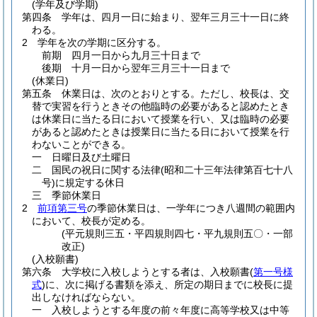
(学年及び学期)
第四条
学年は、四月一日に始まり、翌年三月三十一日に終
わる。
2
学年を次の学期に区分する。
前期 四月一日から九月三十日まで
後期 十月一日から翌年三月三十一日まで
(休業日)
第五条
休業日は、次のとおりとする。
ただし、校長は、交
替で実習を行うときその他臨時の必要があると認めたとき
は休業日に当たる日において授業を行い、又は臨時の必要
があると認めたときは授業日に当たる日において授業を行
わないことができる。
一
日曜日及び土曜日
二
国民の祝日に関する法律
(昭和二十三年法律第百七十八
号)
に規定する休日
三
季節休業日
2
前項第三号
の季節休業日は、一学年につき八週間の範囲内
において、校長が定める。
(平元規則三五・平四規則四七・平九規則五〇・一部
改正)
(入校願書)
第六条
大学校に入校しようとする者は、入校願書
(
第一号様
式
)
に、次に掲げる書類を添え、所定の期日までに校長に提
出しなければならない。
一
入校しようとする年度の前々年度に高等学校又は中等