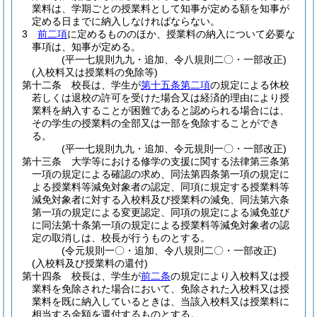
業料は、学期ごとの授業料として知事が定める額を知事が
定める日までに納入しなければならない。
3
前二項
に定めるもののほか、授業料の納入について必要な
事項は、知事が定める。
(平一七規則九九・追加、令八規則二〇・一部改正)
(入校料又は授業料の免除等)
第十二条
校長は、学生が
第十五条第二項
の規定による休校
若しくは退校の許可を受けた場合又は経済的理由により授
業料を納入することが困難であると認められる場合には、
その学生の授業料の全部又は一部を免除することができ
る。
(平一七規則九九・追加、令元規則一〇・一部改正)
第十三条
大学等における修学の支援に関する法律第三条第
一項の規定による確認の求め、同法第四条第一項の規定に
よる授業料等減免対象者の認定、同項に規定する授業料等
減免対象者に対する入校料及び授業料の減免、同法第六条
第一項の規定による変更認定、同項の規定による減免並び
に同法第十条第一項の規定による授業料等減免対象者の認
定の取消しは、校長が行うものとする。
(令元規則一〇・追加、令八規則二〇・一部改正)
(入校料及び授業料の還付)
第十四条
校長は、学生が
前二条
の規定により入校料又は授
業料を免除された場合において、免除された入校料又は授
業料を既に納入しているときは、当該入校料又は授業料に
相当する金額を還付するものとする。