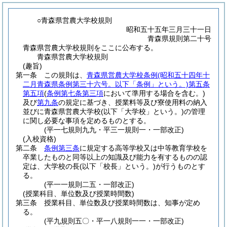
○青森県営農大学校規則
昭和五十五年三月三十一日
青森県規則第二十号
青森県営農大学校規則をここに公布する。
青森県営農大学校規則
(趣旨)
第一条
この規則は、
青森県営農大学校条例
(昭和五十四年十
二月青森県条例第三十六号。以下「条例」という。)
第五条
第五項
(
条例第七条第三項
において準用する場合を含む。)
及び
第九条
の規定に基づき、授業料等及び寮使用料の納入
並びに青森県営農大学校
(以下「大学校」という。)
の管理
に関し必要な事項を定めるものとする。
(平一七規則九九・平三一規則一・一部改正)
(入校資格)
第二条
条例第三条
に規定する高等学校又は中等教育学校を
卒業したものと同等以上の知識及び能力を有するものの認
定は、大学校の長
(以下「校長」という。)
が行うものとす
る。
(平一一規則二五・一部改正)
(授業科目、単位数及び授業時間数)
第三条
授業科目、単位数及び授業時間数は、知事が定め
る。
(平九規則五〇・平一八規則一一・一部改正)