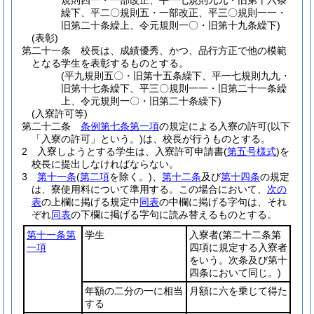
規則四一・一部改正、平一七規則九九・旧第十六条
繰下、平二〇規則五・一部改正、平三〇規則一一・
旧第二十条繰上、令元規則一〇・旧第十九条繰下)
(表彰)
第二十一条
校長は、成績優秀、かつ、品行方正で他の模範
となる学生を表彰するものとする。
(平九規則五〇・旧第十五条繰下、平一七規則九九・
旧第十七条繰下、平三〇規則一一・旧第二十一条繰
上、令元規則一〇・旧第二十条繰下)
(入寮許可等)
第二十二条
条例第七条第一項
の規定による入寮の許可
(以下
「入寮の許可」という。)
は、校長が行うものとする。
2
入寮しようとする学生は、入寮許可申請書
(
第五号様式
)
を
校長に提出しなければならない。
3
第十一条
(
第二項
を除く。)
、
第十二条
及び
第十四条
の規定
は、寮使用料について準用する。
この場合において、
次の
表
の上欄に掲げる規定中
同表
の中欄に掲げる字句は、それ
ぞれ
同表
の下欄に掲げる字句に読み替えるものとする。
第十一条第
学生
入寮者
(第二十二条第
一項
四項に規定する入寮者
をいう。次条及び第十
四条において同じ。)
年額の二分の一に相当
月額に六を乗じて得た
する