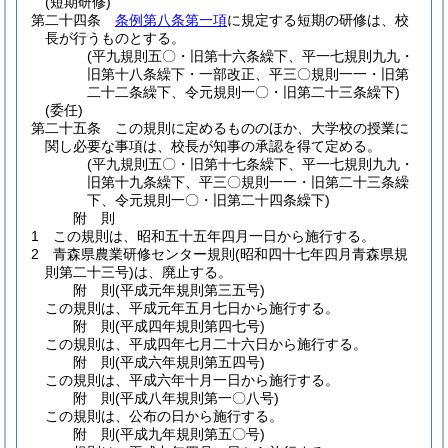
(短期研修)
第二十四条
条例第八条第一項
に規定する短期の研修は、校
長が行うものとする。
(平九規則五〇・旧第十六条繰下、平一七規則九九・
旧第十八条繰下・一部改正、平三〇規則一一・旧第
二十二条繰下、令元規則一〇・旧第二十三条繰下)
(委任)
第二十五条
この規則に定めるもののほか、大学校の授業に
関し必要な事項は、校長が知事の承認を得て定める。
(平九規則五〇・旧第十七条繰下、平一七規則九九・
旧第十九条繰下、平三〇規則一一・旧第二十三条繰
下、令元規則一〇・旧第二十四条繰下)
附
則
1
この規則は、昭和五十五年四月一日から施行する。
2
青森県農業研修センター規則
(昭和四十七年四月青森県規
則第二十三号)
は、廃止する。
附
則
(平成元年
規則第三五号)
この規則は、平成元年五月七日から施行する。
附
則
(平成四年
規則第四七号)
この規則は、平成四年七月二十六日から施行する。
附
則
(平成六年
規則第五四号)
この規則は、平成六年十月一日から施行する。
附
則
(平成八年
規則第一〇八号)
この規則は、公布の日から施行する。
附
則
(平成九年
規則第五〇号)