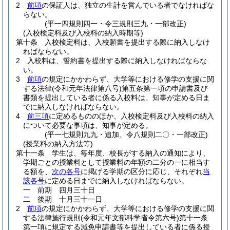
2
前項
の保証人は、独立の生計を営んでいる者でなければな
らない。
(平一四規則四一・令三規則三九・一部改正)
(入校検定料及び入校料の納入時期等)
第十条
入校検定料は、入校願書を提出する際に納入しなけ
ればならない。
2
入校料は、誓約書を提出する際に納入しなければならな
い。
3
前項
の規定にかかわらず、大学等における修学の支援に関
する法律
(令和元年法律第八号)
第五条第一項の申請書及び
書類を提出している者に係る入校料は、知事が定める日ま
でに納入しなければならない。
4
前三項
に定めるもののほか、入校検定料及び入校料の納入
について必要な事項は、知事が定める。
(平一七規則九九・追加、令八規則二〇・一部改正)
(授業料の納入方法等)
第十一条
学生は、毎年度、校長がする納入の通知により、
学期ごとの授業料として授業料の年額の二分の一に相当す
る額を、
次の各号
に掲げる学期の区分に応じ、それぞれ
当
該各号
に定める日までに納入しなければならない。
一
前期 四月三十日
二
後期 十月三十一日
2
前項
の規定にかかわらず、大学等における修学の支援に関
する法律施行規則
(令和元年文部科学省令第六号)
第十一条
第一項に規定する減免申請書等を提出している者に係る授