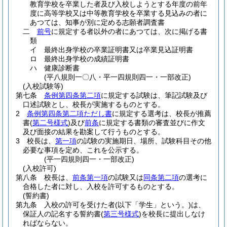
教育学校を卒業した者及び入校しようとする年度の前年
度に高等学校又は中等教育学校を卒業する見込みの者に
あつては、知事が別に定める志願者調査書
二
前号
に規定する者以外の者にあつては、次に掲げる書
類
イ
最終出身学校の卒業証明書又は卒業見込証明書
ロ
最終出身学校の成績証明書
ハ
健康診断書
(平八規則一〇八・平一四規則四一・一部改正)
(入校試験等)
第七条
条例第四条第二項
に規定する試験は、筆記試験及び
口述試験とし、校長が実施するものとする。
2
条例第四条第二項ただし書
に規定する選考は、校長が推薦
書
(
第二号様式
)
及び
前条
に規定する書類の審査並びに作文
及び面接の結果を勘案して行うものとする。
3
校長は、
第一項
の試験の実施期日、場所、試験科目その他
必要な事項を定め、これを公示する。
(平一四規則四一・一部改正)
(入校許可)
第八条
校長は、
前条第一項
の試験又は
同条第二項
の選考に
合格した者に対し、入校を許可するものとする。
(誓約書)
第九条
入校の許可を受けた者
(以下「学生」という。)
は、
保証人の記名する誓約書
(
第三号様式
)
を校長に提出しなけ
ればならない。