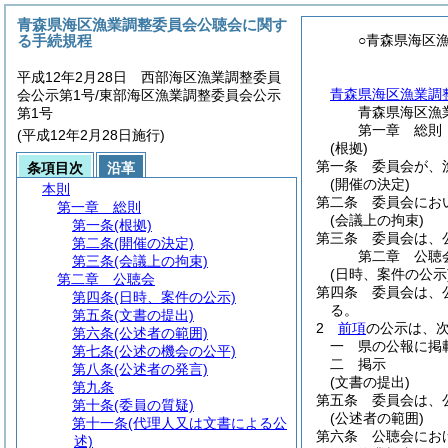
青森県海区漁業調整委員会公聴会に関す
る手続規程
○青森県海区
平成12年2月28日 西部海区漁業調整委員
青森県海区漁業調
会公示第1号/東部海区漁業調整委員会公示
青森県海区漁
第1号
第一章
総則
(平成12年2月28日施行)
(根拠)
第一条
委員会が、
条項目次
沿革
(開催の決定)
本則
第二条
委員会にお
第一章
総則
(会議上の拘束)
第一条
(根拠)
第三条
委員会は、
第二条
(開催の決定)
第二章
公聴
第三条
(会議上の拘束)
(日時、案件の公示
第二章
公聴会
第四条
委員会は、
第四条
(日時、案件の公示)
る。
第五条
(文書の提出)
2
前項
の公示は、
第六条
(公述者の範囲)
一
県の公報に掲
第七条
(公述の機会の公平)
二
掲示
第八条
(公述者の発言)
(文書の提出)
第九条
第五条
委員会は、
第十条
(委員の質疑)
(公述者の範囲)
第十一条
(代理人又は文書による公
第六条
公聴会にお
述)