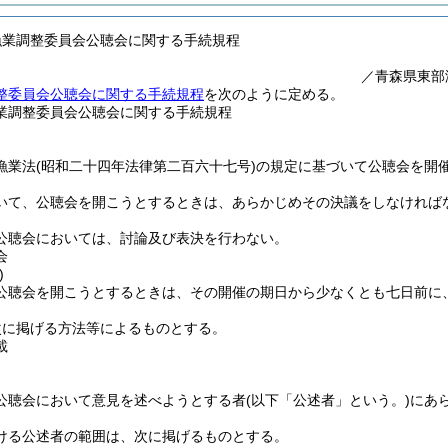
漁業調整委員会公聴会に関する手続規程
／青森県東部
整委員会公聴会に関する手続規程
を次のように定める。
業調整委員会公聴会に関する手続規程
漁業法
(昭和二十四年法律第二百六十七号)
の規定に基づいて公聴会を開
いて、公聴会を開こうとするときは、あらかじめその決議をしなければ
公聴会においては、討論及び表決を行わない。
会
)
公聴会を開こうとするときは、その開催の期日から少なくとも七日前に
次に掲げる方法等によるものとする。
載
公聴会において意見を述べようとする者
(以下「公述者」という。)
にあ
ける公述者の範囲は、次に掲げるものとする。