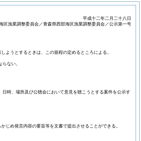
平成十二年二月二十八日
海区漁業調整委員会／青森県西部海区漁業調整委員会／公示第一号
催しようとするときは、この規程の定めるところによる。
ならない。
、日時、場所及び公聴会において意見を聴こうとする案件を公示す
らかじめ発言内容の要旨等を文書で提出させることができる。