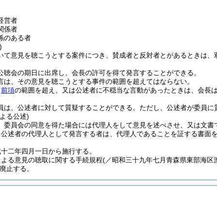
経営者
関係者
係のある者
)
いて意見を聴こうとする案件につき、賛成者と反対者とがあるときは、
公聴会の期日に出席し、会長の許可を得て発言することができる。
言は、その意見を聴こうとする事件の範囲を超えてはならない。
、
前項
の範囲を超え、又は公述者に不穏当な言動があったときは、会長
員は、公述者に対して質疑することができる。
ただし、公述者が委員に
よる公述)
、委員会の同意を得た場合には代理人をして意見を述べさせ、又は文書
り公述者の代理人として発言する者は、代理人であることを証する書面
成十二年四月一日から施行する。
による意見の聴取に関する手続規程
(／昭和三十九年七月青森県東部海区
廃止する。