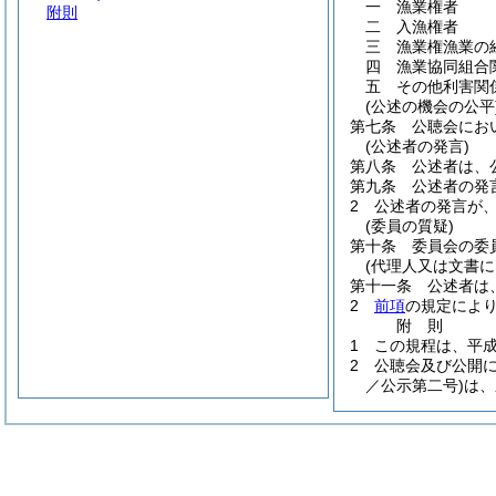
一
漁業権者
附則
二
入漁権者
三
漁業権漁業の
四
漁業協同組合
五
その他利害関
(公述の機会の公平
第七条
公聴会にお
(公述者の発言)
第八条
公述者は、
第九条
公述者の発
2
公述者の発言が
(委員の質疑)
第十条
委員会の委
(代理人又は文書に
第十一条
公述者は
2
前項
の規定によ
附
則
1
この規程は、平
2
公聴会及び公開
／公示第二号)
は、