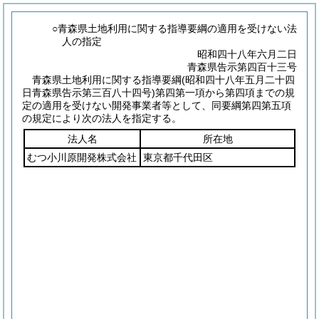
○青森県土地利用に関する指導要綱の適用を受けない法
人の指定
昭和四十八年六月二日
青森県告示第四百十三号
青森県土地利用に関する指導要綱
(昭和四十八年五月二十四
日青森県告示第三百八十四号)
第四第一項から第四項までの規
定の適用を受けない開発事業者等として、同要綱第四第五項
の規定により次の法人を指定する。
法人名
所在地
むつ小川原開発株式会社
東京都千代田区