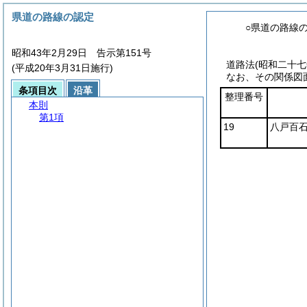
県道の路線の認定
○県道の路線
昭和43年2月29日 告示第151号
道路法
(昭和二十
(平成20年3月31日施行)
なお、その関係図
条項目次
沿革
整理番号
本則
第1項
19
八戸百