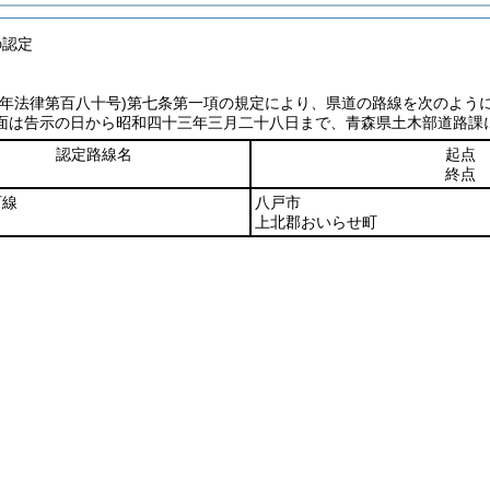
の認定
七年法律第百八十号)
第七条第一項の規定により、県道の路線を次のよう
面は告示の日から昭和四十三年三月二十八日まで、青森県土木部道路課
認定路線名
起点
終点
石線
八戸市
上北郡おいらせ町