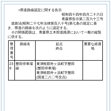
○県道路線認定に関する告示
昭和四十四年四月二十六日
青森県告示第二百六十三号
道路法
(昭和二十七年法律第百八十号)
第七条の規定に基
き、県道の路線を次のように認定する。
その関係図面は、青森県土木部道路課において一般の縦覧
に供する。
整
路線名
起点
重要な経過
理
終点
地
番
号
23
蟹田停車場
東津軽郡外ヶ浜町字蟹田
8
線
(蟹田停車場)
東津軽郡外ヶ浜町字蟹田
(国道二八〇号交点)