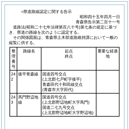
○県道路線認定に関する告示
昭和四十五年四月一日
青森県告示第二百十一号
道路法
(昭和二十七年法律第百八十号)
第七条の規定に基づ
き、県道の路線を次のように認定する。
その関係図面は、青森県土木部道路維持課において一般の
縦覧に供する。
整
路線名
起点
重要な経過
理
終点
地
番
号
24
後平青森線
国道四号交点
2
(上北郡七戸町字後平)
青森田代十和田線交点
(青森市大字田代)
24
馬門野辺地
国道四号交点
3
線
(上北郡野辺地町大字馬門)
国道二七九号交点
(上北郡野辺地町大字野辺地)