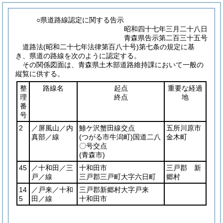
○県道路線認定に関する告示
昭和四十七年三月二十八日
青森県告示第二百三十五号
道路法
(昭和二十七年法律第百八十号)
第七条の規定に基
き、県道の路線を次のように認定する。
その関係図面は、青森県土木部道路維持課において一般の
縦覧に供する。
整
路線名
起点
重要な経過
理
終点
地
番
号
2
／屏風山／内
鯵ケ沢蟹田線交点
五所川原市
真部／線
(つがる市牛潟町)
国道二八
金木町
〇号交点
(青森市)
45
／十和田／三
十和田市
三戸郡 新
戸／線
三戸郡三戸町大字六日町
郷村
14
／戸来／十和
三戸郡新郷村大字戸来
5
田／線
十和田市