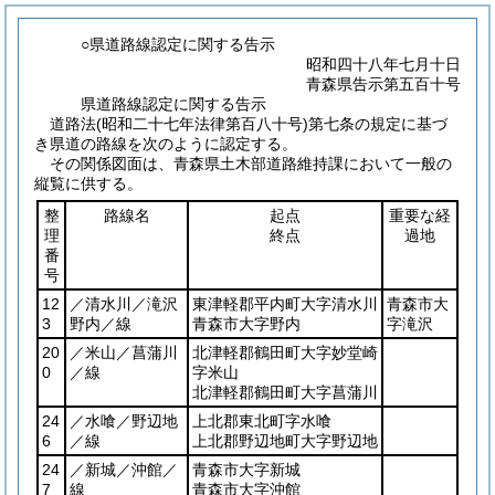
○県道路線認定に関する告示
昭和四十八年七月十日
青森県告示第五百十号
県道路線認定に関する告示
道路法
(昭和二十七年法律第百八十号)
第七条の規定に基づ
き県道の路線を次のように認定する。
その関係図面は、青森県土木部道路維持課において一般の
縦覧に供する。
整
路線名
起点
重要な経
理
終点
過地
番
号
12
／清水川／滝沢
東津軽郡平内町大字清水川
青森市大
3
野内／線
青森市大字野内
字滝沢
20
／米山／菖蒲川
北津軽郡鶴田町大字妙堂崎
0
／線
字米山
北津軽郡鶴田町大字菖蒲川
24
／水喰／野辺地
上北郡東北町字水喰
6
／線
上北郡野辺地町大字野辺地
24
／新城／沖館／
青森市大字新城
7
線
青森市大字沖館