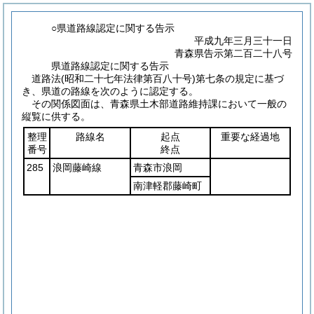
○県道路線認定に関する告示
平成九年三月三十一日
青森県告示第二百二十八号
県道路線認定に関する告示
道路法
(昭和二十七年法律第百八十号)
第七条の規定に基づ
き、県道の路線を次のように認定する。
その関係図面は、青森県土木部道路維持課において一般の
縦覧に供する。
整理
路線名
起点
重要な経過地
番号
終点
285
浪岡藤崎線
青森市浪岡
南津軽郡藤崎町