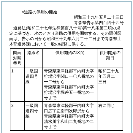
○道路の供用の開始
昭和三十九年五月二十三日
青森県告示第四百四十四号
道路法
(昭和二十七年法律第百八十号)
第十八条第二項の規
定に基づき、次のとおり道路の供用を開始する。
その関係図
面は、告示の日から昭和三十九年六月二十二日まで青森県土
木部道路課において一般の縦覧に供する。
図面
路線名
供用開始の区間
供用開始の
対照
期日
番号
1
一級国
青森県東津軽郡平内町大字
昭和三十九
道四号
狩場沢字関口一〇八番地の
年五月二十
線
一二号から
三日
青森県東津軽郡平内町大字
狩場沢字堀差五一番地の一
号まで
2
一級国
青森県東津軽郡平内町大字
右に同じ
道四号
口広字左衛門次郎沢から
線
青森県東津軽郡平内町大字
清水川字和山二九番地の二
号まで